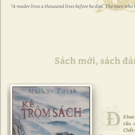
“A reader lives a thousand lives before he dies. The man who 
Sách mới, sách đá
Đ
ã bao
câu 
Chết