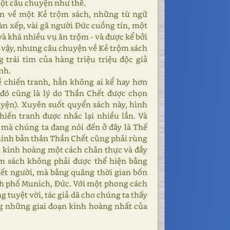
một câu chuyện như thế.
ện về một Kẻ trộm sách, những từ ngữ
àn xếp, vài gã người Đức cuồng tín, một
và khá nhiều vụ ăn trộm - và được kể bởi
ó vậy, nhưng câu chuyện về Kẻ trộm sách
 trái tim của hàng triệu triệu độc giả
nh.
 chiến tranh, hẳn không ai kể hay hơn
 đó cũng là lý do Thần Chết được chọn
yện). Xuyên suốt quyển sách này, hình
chiến tranh được nhắc lại nhiều lần. Và
 mà chúng ta đang nói đến ở đây là Thế
chính bản thân Thần Chết cũng phải rùng
i kinh hoàng một cách chân thực và đầy
m sách không phải được thể hiện bằng
ết người, mà bằng quãng thời gian bốn
nh phố Munich, Đức. Với một phong cách
 tuyệt vời, tác giả dã cho chúng ta thấy
ng những giai đoạn kinh hoàng nhất của