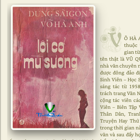
V
Õ HÀ A
thuộc 
gian t
tên thật là VŨ 
nhà văn chuyên n
được đông đảo độ
Sinh Viên – Học 
sáng tác từ 195
trách trang Văn N
cộng tác viên cá
Viên – Biên Tập 
Thân Dân, Tran
Truyện Hay Thứ 
trong thời gian n
văn và sau đấy h