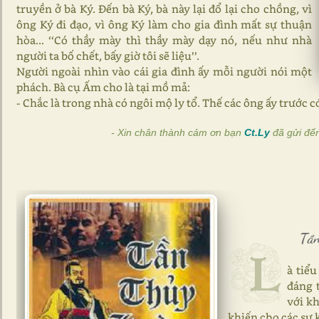
truyền ở bà Ký. Đến bà Ký, bà này lại đổ lại cho chồng, vì
ông Ký đi đạo, vì ông Ký làm cho gia đình mất sự thuận
hòa... ‘‘Có thầy mày thì thầy mày dạy nó, nếu như nhà
người ta bố chết, bấy giờ tôi sẽ liệu’’.
Người ngoài nhìn vào cái gia đình ấy mỗi người nói một
phách. Bà cụ Ấm cho là tại mồ mả:
- Chắc là trong nhà có ngôi mộ ly tổ. Thế các ông ấy trước c
- Xin chân thành cảm ơn bạn
Ct.Ly
đã gửi đế
Tần
L
à tiể
đáng 
với k
khiến cho các sự k