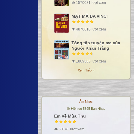
👁 1570081 lượt xem
MẬT MÃ DA VINCI
👁 4878610 lượt xem
Tổng tập truyện ma của
Người Khăn Trắng
👁 1869385 lượt xem
Xem Tiếp »
Âm Nhạc
🎲 Hiện có 5895 Bản Nhạc
Em Về Mùa Thu
👁 50141 lượt xem