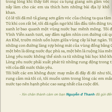
trong lòng khi thấy tiết mục ca tụng giang sơn gấm vóc
nầy làm cho các em ưa thích hơn những bài địa lý khô
khan.
Có lẽ tôi đã mô tả giang sơn gấm vóc của chúng ta qua tâm
Từ khi con rất bé, tôi đã ngẩn ngơ khi lần đầu tiên đứng 
xanh lơ bao quanh một vùng nước bạc mênh mông. Tôi đã
Vĩnh Viễn xanh tươi, say đắm ngắm nhìn con đường cái 
An Khê, trườn mình uốn lượn giữa vùng cây lá bạt ngàn. Tô
những con đường làng rợp bóng mát của vùng đồng bằng C
một bên là dòng nước đục phù sa, một bên là ruộng lúa mên
Lòng yêu nước không thể sinh ra từ những bài học khô kh
Lòng yêu nước phải xuất phát từ những rung động trong t
vời của đất nước thân yêu.
Tôi biết các em không được may mắn đi đây đi đó như tôi,
rung cảm mà tôi có, tôi muốn ươm trong lòng các em mầ
nước tạo nên hạnh phúc cao sang nhất của cuộc đời.
- Xin chân thành cảm ơn bạn
Nguyễn đ Thanh
đã gửi đế