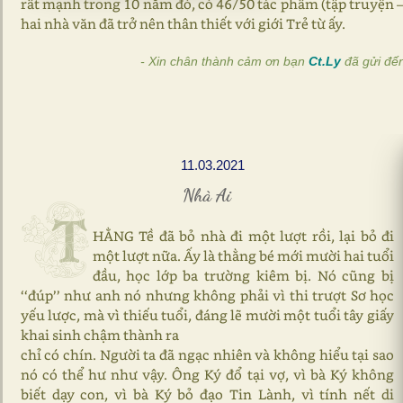
rất mạnh trong 10 năm đó, có 46/50 tác phẩm (tập truyện – 
hai nhà văn đã trở nên thân thiết với giới Trẻ từ ấy.
- Xin chân thành cảm ơn bạn
Ct.Ly
đã gửi đế
11.03.2021
Nhà Ai
T
HẰNG Tề đã bỏ nhà đi một lượt rồi, lại bỏ đi
một lượt nữa. Ấy là thằng bé mới mười hai tuổi
đầu, học lớp ba trường kiêm bị. Nó cũng bị
‘‘đúp’’ như anh nó nhưng không phải vì thi trượt Sơ học
yếu lược, mà vì thiếu tuổi, đáng lẽ mười một tuổi tây giấy
khai sinh chậm thành ra
chỉ có chín. Người ta đã ngạc nhiên và không hiểu tại sao
nó có thể hư như vậy. Ông Ký đổ tại vợ, vì bà Ký không
biết dạy con, vì bà Ký bỏ đạo Tin Lành, vì tính nết di