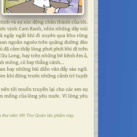
 tình và sự xúc động chân thành của tôi.
trước vịnh Cam Ranh, nhìn những dãy núi
 ngây ngất khi đi xuyên qua khu rừng
quan ngoằn ngoèo trên quãng đường đèo
i đã cảm thấy lòng phơi phới khi đi trên
ửu Long, hay trên những bờ kênh êm ả,
h mông, cò bay thẳng cánh...
an hay những bài diễn văn đầy sáo ngữ.
im khi đứng trước những cảnh trí tuyệt
 nên tôi muốn truyền lại cho các em sự
m mống của lòng yêu nước. Vì lòng yêu
n thư viện VN Thư Quán tác phẩm này.