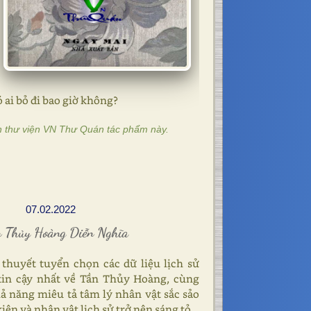
ó ai bỏ đi bao giờ không?
n thư viện VN Thư Quán tác phẩm này.
07.02.2022
 Thủy Hoàng Diễn Nghĩa
u thuyết tuyển chọn các dữ liệu lịch sử
tin cậy nhất về Tần Thủy Hoàng, cùng
hả năng miêu tả tâm lý nhân vật sắc sảo
iện và nhân vật lịch sử trở nên sáng tỏ.