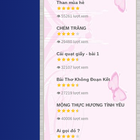
Than mùa hè
👁 55261 lượt xem
CHÉM TRĂNG
👁 29460 lượt xem
Cái quạt giấy - bài 1
👁 32107 lượt xem
Bài Thơ Không Đoạn Kết
👁 27219 lượt xem
MỘNG THỰC HƯƠNG TÌNH YÊU
👁 40006 lượt xem
Ai gọi đó ?