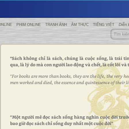
Diễn
ONLINE
PHIM ONLINE
TRANH ẢNH
ẨM THỰC
TIẾNG VIỆT
"Sách không chỉ là sách, chúng là cuộc sống, là trái t
qua, là lý do mà con người lao động và chết, là cốt lõi và
"For books are more than books, they are the life, the very h
men worked and died, the essence and quintessence of their li
“Một người mê đọc sách sống hàng nghìn cuộc đời trước
bao giờ đọc sách chỉ sống duy nhất một cuộc đời”