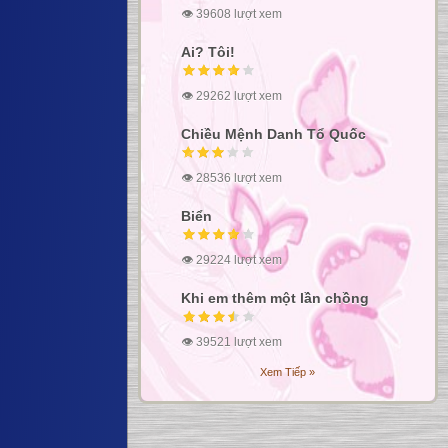
👁 39608 lượt xem
Ai? Tôi!
👁 29262 lượt xem
Chiều Mệnh Danh Tổ Quốc
👁 28536 lượt xem
Biển
👁 29224 lượt xem
Khi em thêm một lần chồng
👁 39521 lượt xem
Xem Tiếp »