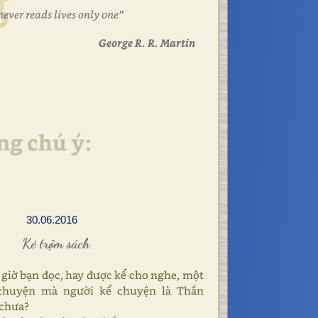
never reads lives only one”
George R. R. Martin
ng chú ý:
30.06.2016
Kẻ trộm sách
 giờ bạn đọc, hay được kể cho nghe, một
chuyện mà người kể chuyện là Thần
 chưa?