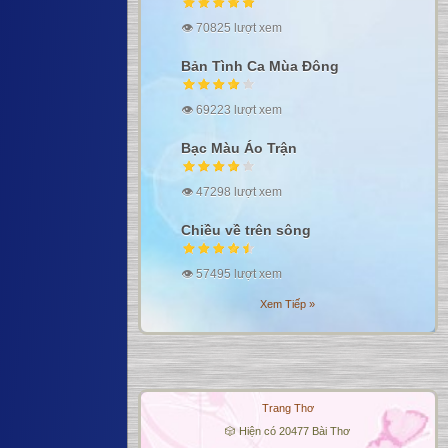
👁 70825 lượt xem
Bản Tình Ca Mùa Đông
👁 69223 lượt xem
Bạc Màu Áo Trận
👁 47298 lượt xem
Chiều về trên sông
👁 57495 lượt xem
Xem Tiếp »
Trang Thơ
🎲 Hiện có 20477 Bài Thơ