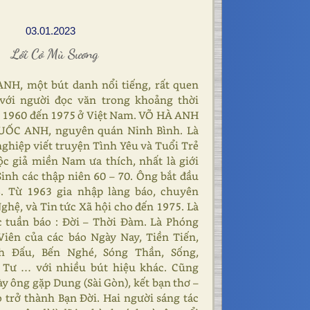
03.01.2023
Lối Cỏ Mù Sương
NH, một bút danh nổi tiếng, rất quen
với người đọc văn trong khoảng thời
ừ 1960 đến 1975 ở Việt Nam. VÕ HÀ ANH
QUỐC ANH, nguyên quán Ninh Bình. Là
ghiệp viết truyện Tình Yêu và Tuổi Trẻ
c giả miền Nam ưa thích, nhất là giới
Sinh các thập niên 60 – 70. Ông bắt đầu
8. Từ 1963 gia nhập làng báo, chuyên
ghệ, và Tin tức Xã hội cho đến 1975. Là
c tuần báo : Đời – Thời Đàm. Là Phóng
Viên của các báo Ngày Nay, Tiền Tiến,
h Đấu, Bến Nghé, Sóng Thần, Sống,
Tư … với nhiều bút hiệu khác. Cũng
ày ông gặp Dung (Sài Gòn), kết bạn thơ –
ọ trở thành Bạn Đời. Hai người sáng tác