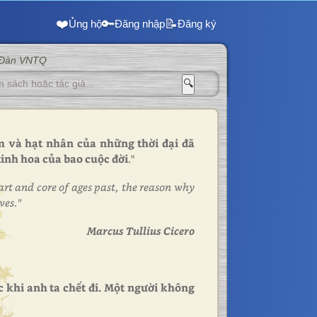
❤️
🔑
📝
Ủng hộ
Đăng nhập
Đăng ký
 Đàn VNTQ
🔍
im và hạt nhân của những thời đại đã
 tinh hoa của bao cuộc đời
."
eart and core of ages past, the reason why
ves."
Marcus Tullius Cicero
 khi anh ta chết đi. Một người không