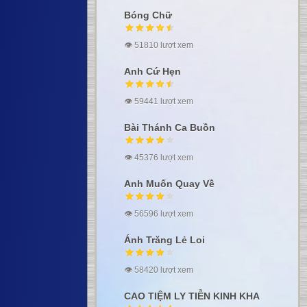
Bóng Chữ
👁 51810 lượt xem
Anh Cứ Hẹn
👁 59441 lượt xem
Bài Thánh Ca Buồn
👁 45376 lượt xem
Anh Muốn Quay Về
👁 56596 lượt xem
Ánh Trăng Lẻ Loi
👁 58420 lượt xem
CAO TIỆM LY TIỄN KINH KHA