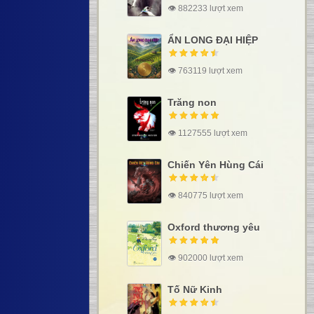
👁 882233 lượt xem
ẨN LONG ĐẠI HIỆP
👁 763119 lượt xem
Trăng non
👁 1127555 lượt xem
Chiến Yên Hùng Cái
👁 840775 lượt xem
Oxford thương yêu
👁 902000 lượt xem
Tố Nữ Kinh