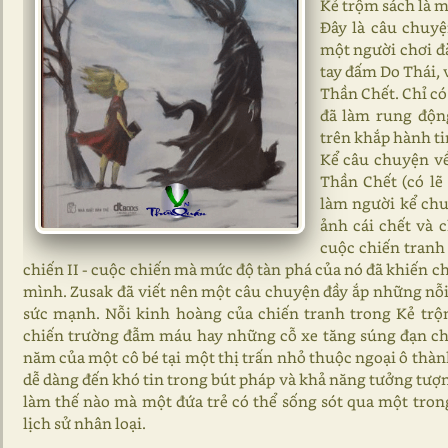
Kẻ trộm sách là 
Đây là câu chuy
một người chơi đ
tay đấm Do Thái, 
Thần Chết. Chỉ c
đã làm rung động
trên khắp hành ti
Kể câu chuyện về
Thần Chết (có lẽ
làm người kể chu
ảnh cái chết và 
cuộc chiến tranh
chiến II - cuộc chiến mà mức độ tàn phá của nó đã khiến 
mình. Zusak đã viết nên một câu chuyện đầy ắp những nỗ
sức mạnh. Nỗi kinh hoàng của chiến tranh trong Kẻ trộ
chiến trường đẫm máu hay những cỗ xe tăng súng đạn ch
năm của một cô bé tại một thị trấn nhỏ thuộc ngoại ô thà
dễ dàng đến khó tin trong bút pháp và khả năng tưởng tượng
làm thế nào mà một đứa trẻ có thể sống sót qua một tro
lịch sử nhân loại.