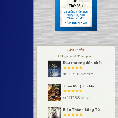
Thứ Sáu
25 tháng 6 âm lịch
Ngày Quý Sửu
Tháng Ất Mùi
NĂM BÍNH NGỌ
Sách Truyện
🎲 Hiện có 26591 tác phẩm
Đau thương đến chết
👁 1237537 lượt xem
Thần Mộ ( Tru Ma )
👁 1617288 lượt xem
Biên Thành Lãng Tử