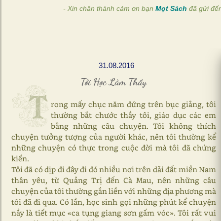
- Xin chân thành cảm ơn bạn
Mọt Sách
đã gửi đế
31.08.2016
Tôi Học Làm Thầy
T
rong mấy chục năm đứng trên bục giảng, tôi
thường bắt chước thầy tôi, giáo dục các em
bằng những câu chuyện. Tôi không thích
chuyện tưởng tượng của người khác, nên tôi thường kể
những chuyện có thực trong cuộc đời mà tôi đã chứng
kiến.
Tôi đã có dịp đi đây đi đó nhiều nơi trên dải đất miền Nam
thân yêu, từ Quảng Trị đến Cà Mau, nên những câu
chuyện của tôi thường gắn liền với những địa phương mà
tôi đã đi qua. Có lần, học sinh gọi những phút kể chuyện
nầy là tiết mục «ca tụng giang sơn gấm vóc». Tôi rất vui