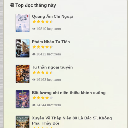
📆 Top đọc tháng này
Quang Âm Chi Ngoại
👁 19810 lượt xem
Phàm Nhân Tu Tiên
👁 18412 lượt xem
Tu thần ngoại truyện
👁 16163 lượt xem
Bất lương chi niên thiếu khinh cuồng
👁 14244 lượt xem
Xuyên Về Thập Niên 80 Là Bác Sĩ, Không
Phải Thầy Bói