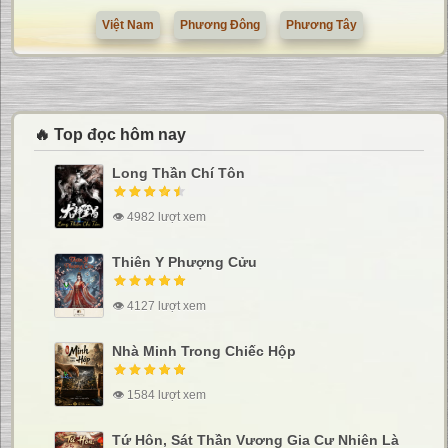
Việt Nam
Phương Đông
Phương Tây
🔥 Top đọc hôm nay
Long Thần Chí Tôn
👁 4982 lượt xem
Thiên Y Phượng Cửu
👁 4127 lượt xem
Nhà Minh Trong Chiếc Hộp
👁 1584 lượt xem
Tứ Hôn, Sát Thần Vương Gia Cư Nhiên Là