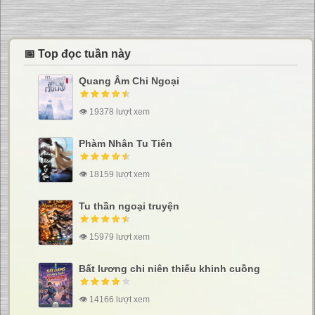
📅 Top đọc tuần này
Quang Âm Chi Ngoại
👁 19378 lượt xem
Phàm Nhân Tu Tiên
👁 18159 lượt xem
Tu thần ngoại truyện
👁 15979 lượt xem
Bất lương chi niên thiếu khinh cuồng
👁 14166 lượt xem