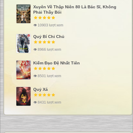
Xuyên Về Thập Niên 80 Là Bác Sĩ, Không
Phải Thầy Bói
👁 10903 lượt xem
Quỷ Bí Chi Chủ
👁 8966 lượt xem
Kiếm Đạo Đệ Nhất Tiên
👁 8501 lượt xem
Quỷ Xá
👁 8431 lượt xem