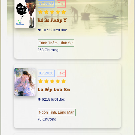
8.7.2026
Text
Hồ Sơ Pháp Y
👁 10722 lượt đọc
Trinh Thám, Hình Sự
258 Chương
8.7.2026
Text
Là Sếp Lừa Em
👁 6218 lượt đọc
Ngôn Tình, Lãng Mạn
78 Chương