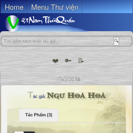
Home
Menu Thư viện
🔍
❤️
🔑
📝
Ngư Hoả Hoả
T
ác giả:
Tác Phẩm (3)