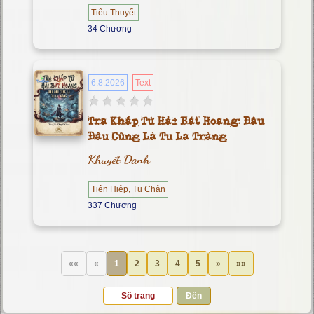
Tiểu Thuyết
34 Chương
6.8.2026
Text
Tra Khắp Tứ Hải Bát Hoang: Đâu
Đâu Cũng Là Tu La Tràng
Khuyết Danh
Tiên Hiệp, Tu Chân
337 Chương
««
«
1
2
3
4
5
»
»»
Đến