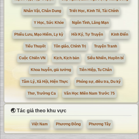
Nhân Vật, Chân Dung
Triết Học, Kinh Tế, Tài Chính
Y Học, Sức Khỏe
Ngôn Tình, Lãng Mạn
Phiêu Lưu, Mạo Hiểm, Ly kỳ
Hồi Ký, Tự Truyện
Kinh Điển
Tiểu Thuyết
Tôn giáo, Chính Trị
Truyện Tranh
Cuộc Chiến VN
Kịch, Kịch bản
Siêu Nhiên, Huyền bí
Khoa huyễn, giả tưởng
Tiên Hiệp, Tu Chân
Tâm Lý, Xã Hội, Hiện Thực
Phóng sự, điều tra, Du ký
Thơ, Trường Ca
Văn Học Miền Nam Trước 75
🌏 Tác giả theo khu vực
Việt Nam
Phương Đông
Phương Tây