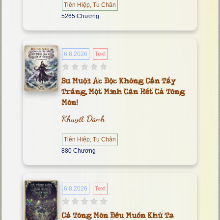
Tiên Hiệp, Tu Chân
5265 Chương
6.8.2026
Text
Sư Muội Ác Độc Không Cần Tẩy
Trắng, Một Mình Cân Hết Cả Tông
Môn!
Khuyết Danh
Tiên Hiệp, Tu Chân
880 Chương
6.8.2026
Text
Cả Tông Môn Đều Muốn Khử Ta