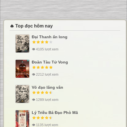
🔥 Top đọc hôm nay
Đại Thanh ẩn long
👁 4105 lượt xem
Đoàn Tàu Tử Vong
👁 2212 lượt xem
Võ đạo lăng vân
👁 1289 lượt xem
Lý Triều Bá Đạo Phò Mã
👁 1135 lượt xem