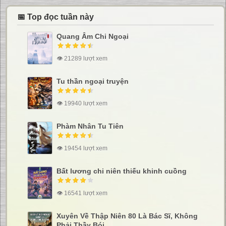
📅 Top đọc tuần này
Quang Âm Chi Ngoại
👁 21289 lượt xem
Tu thần ngoại truyện
👁 19940 lượt xem
Phàm Nhân Tu Tiên
👁 19454 lượt xem
Bất lương chi niên thiếu khinh cuồng
👁 16541 lượt xem
Xuyên Về Thập Niên 80 Là Bác Sĩ, Không
Phải Thầy Bói