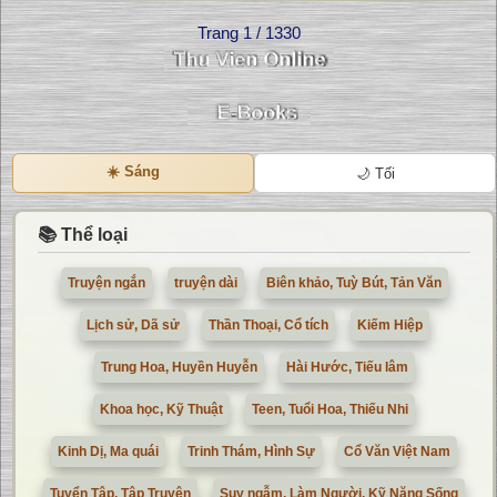
Trang 1 / 1330
☀️ Sáng
🌙 Tối
📚 Thể loại
Truyện ngắn
truyện dài
Biên khảo, Tuỳ Bút, Tản Văn
Lịch sử, Dã sử
Thần Thoại, Cổ tích
Kiếm Hiệp
Trung Hoa, Huyền Huyễn
Hài Hước, Tiếu lâm
Khoa học, Kỹ Thuật
Teen, Tuổi Hoa, Thiếu Nhi
Kinh Dị, Ma quái
Trinh Thám, Hình Sự
Cổ Văn Việt Nam
Tuyển Tập, Tập Truyện
Suy ngẫm, Làm Người, Kỹ Năng Sống