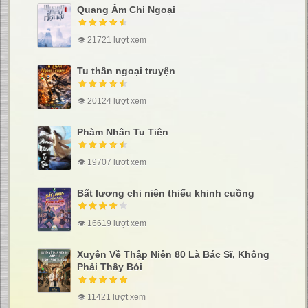
Quang Âm Chi Ngoại
👁 21721 lượt xem
Tu thần ngoại truyện
👁 20124 lượt xem
Phàm Nhân Tu Tiên
👁 19707 lượt xem
Bất lương chi niên thiếu khinh cuồng
👁 16619 lượt xem
Xuyên Về Thập Niên 80 Là Bác Sĩ, Không
Phải Thầy Bói
👁 11421 lượt xem