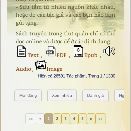
- Sưu tầm từ nhiều nguồn khác nhau,
hoặc do các tác giả và các bạn hảo tâm
gửi tặng.
Sách truyện trong thư quán chỉ có thể
đọc online và được để ở các định dạng:
Text
,
PDF
,
Epub
,
Audio
,
Image
Hiện có 26591 Tác phẩm, Trang 1 / 1330
Mới đăng
Xem nhiều
Đánh giá
Ngẫu 
««
«
1
2
3
4
5
»
»»