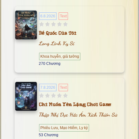
6.8.2026
Text
Đế Quốc Của Tôi
Long Linh Kỵ Sĩ
Khoa huyễn, giả tưởng
270 Chương
7.8.2026
Text
Chỉ Muốn Yên Lặng Chơi Game
Thập Nhị Dực Hắc Ám Xích Thiên Sứ
Phiêu Lưu, Mạo Hiểm, Ly kỳ
53 Chương