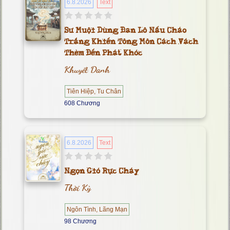
6.8.2026
Text
Sư Muội Dùng Đan Lô Nấu Cháo
Trắng Khiến Tông Môn Cách Vách
Thèm Đến Phát Khóc
Khuyết Danh
Tiên Hiệp, Tu Chân
608 Chương
6.8.2026
Text
Ngọn Gió Rực Cháy
Thời Kỳ
Ngôn Tình, Lãng Mạn
98 Chương