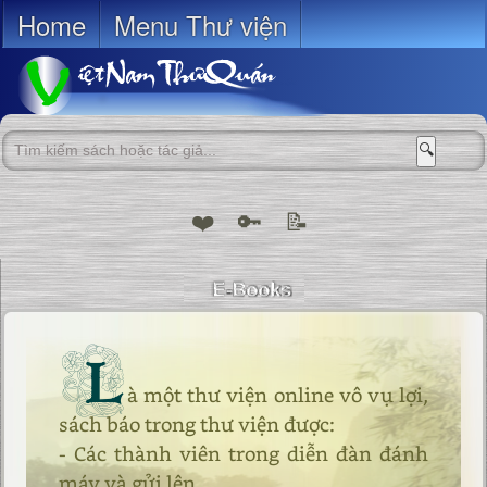
Home
Menu Thư viện
🔍
❤️
🔑
📝
L
à một thư viện online vô vụ lợi,
sách báo trong thư viện được:
- Các thành viên trong diễn đàn đánh
máy và gửi lên.