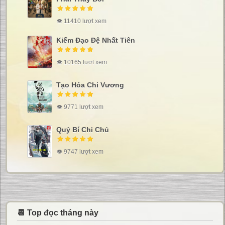
👁 11410 lượt xem
Kiếm Đạo Đệ Nhất Tiên
👁 10165 lượt xem
Tạo Hóa Chi Vương
👁 9771 lượt xem
Quỷ Bí Chi Chủ
👁 9747 lượt xem
📆 Top đọc tháng này