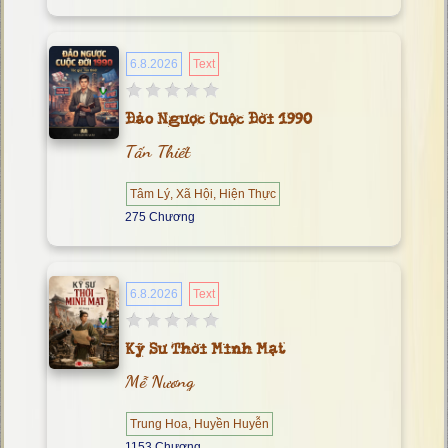
6.8.2026
Text
Đảo Ngược Cuộc Đời 1990
Tấn Thiết
Tâm Lý, Xã Hội, Hiện Thực
275 Chương
6.8.2026
Text
Kỹ Sư Thời Minh Mạt
Mễ Nương
Trung Hoa, Huyền Huyễn
1153 Chương