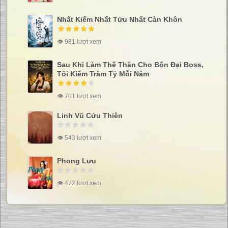
Nhất Kiếm Nhất Tửu Nhất Càn Khôn
👁 981 lượt xem
Sau Khi Làm Thế Thân Cho Bốn Đại Boss,
Tôi Kiếm Trăm Tỷ Mỗi Năm
👁 701 lượt xem
Linh Vũ Cửu Thiên
👁 543 lượt xem
Phong Lưu
👁 472 lượt xem