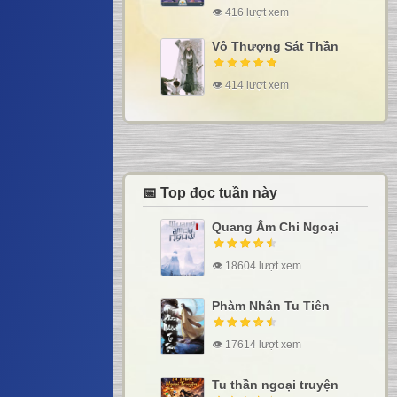
👁 416 lượt xem
Vô Thượng Sát Thần
👁 414 lượt xem
📅 Top đọc tuần này
Quang Âm Chi Ngoại
👁 18604 lượt xem
Phàm Nhân Tu Tiên
👁 17614 lượt xem
Tu thần ngoại truyện