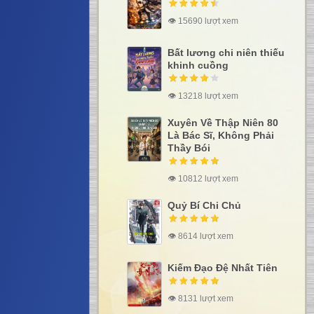
👁 15690 lượt xem
Bất lương chi niên thiếu
khinh cuồng
👁 13218 lượt xem
Xuyên Về Thập Niên 80
Là Bác Sĩ, Không Phải
Thầy Bói
👁 10812 lượt xem
Quỷ Bí Chi Chủ
👁 8614 lượt xem
Kiếm Đạo Đệ Nhất Tiên
👁 8131 lượt xem