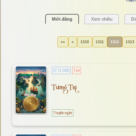
Mới đăng
Xem nhiều
Đá
««
«
1310
1311
1312
1313
27.12.2003
Text
Tương Tri
Truyện ngắn