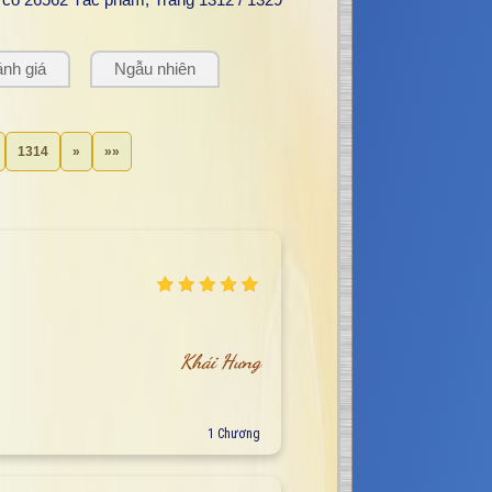
nh giá
Ngẫu nhiên
1314
»
»»
Khái Hưng
1 Chương