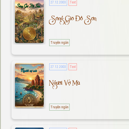
27.12.2003
Text
Sóng Gió Đồ Sơn
Truyện ngắn
27.12.2003
Text
Người Vợ Mù
Truyện ngắn