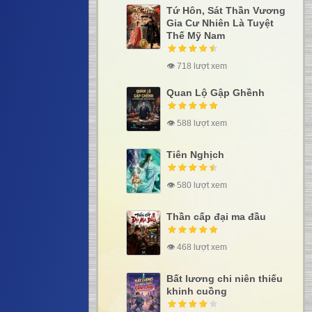
Tứ Hôn, Sát Thần Vương
Gia Cư Nhiên Là Tuyệt
Thế Mỹ Nam
👁 718 lượt xem
Quan Lộ Gập Ghềnh
👁 588 lượt xem
Tiên Nghịch
👁 580 lượt xem
Thần cấp đại ma đầu
👁 468 lượt xem
Bất lương chi niên thiếu
khinh cuồng