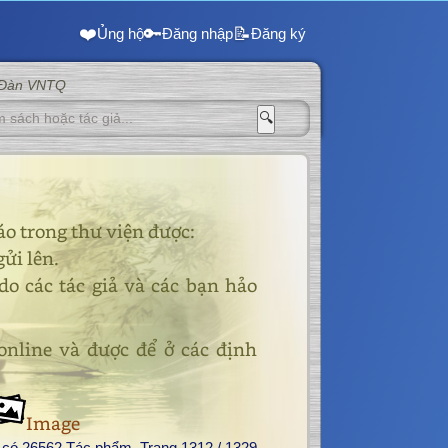
❤️
🔑
📝
Ủng hộ
Đăng nhập
Đăng ký
 Đàn VNTQ
🔍
áo trong thư viện được:
ửi lên.
o các tác giả và các bạn hảo
online và được để ở các định
Image
 có 26562 Tác phẩm, Trang 1312 / 1329