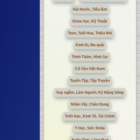
Hài Hước, Tiếu lâm
Khoa học, Kỹ Thuật
Teen, Tuổi Hoa, Thiếu Nhi
Kinh Dị, Ma quái
Trinh Thám, Hình Sự
Cổ Văn Việt Nam
Tuyển Tập, Tập Truyện
Suy ngẫm, Làm Người, Kỹ Năng Sống
Nhân Vật, Chân Dung
Triết Học, Kinh Tế, Tài Chính
Y Học, Sức Khỏe