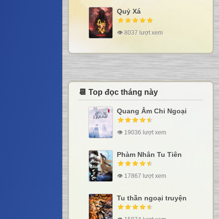
Quỷ Xá
👁 8037 lượt xem
📆 Top đọc tháng này
Quang Âm Chi Ngoại
👁 19036 lượt xem
Phàm Nhân Tu Tiên
👁 17867 lượt xem
Tu thần ngoại truyện