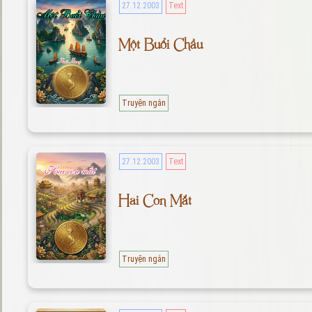
27.12.2003
Text
Một Buổi Chầu
Truyện ngắn
27.12.2003
Text
Hai Con Mắt
Truyện ngắn