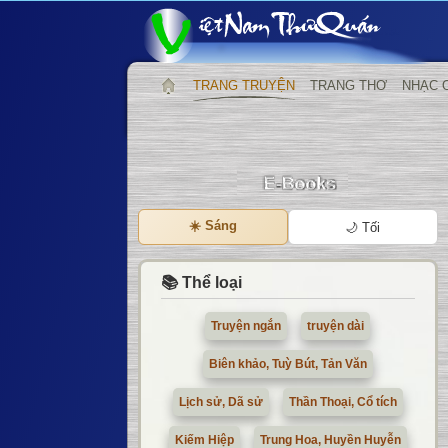
TRANG TRUYỆN
TRANG THƠ
NHẠC 
☀️ Sáng
🌙 Tối
📚 Thể loại
Truyện ngắn
truyện dài
Biên khảo, Tuỳ Bút, Tản Văn
Lịch sử, Dã sử
Thần Thoại, Cổ tích
Kiếm Hiệp
Trung Hoa, Huyền Huyễn