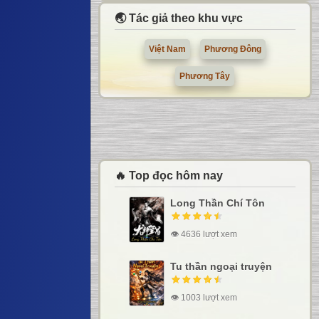
🌏 Tác giả theo khu vực
Việt Nam
Phương Đông
Phương Tây
🔥 Top đọc hôm nay
Long Thần Chí Tôn
👁 4636 lượt xem
Tu thần ngoại truyện
👁 1003 lượt xem