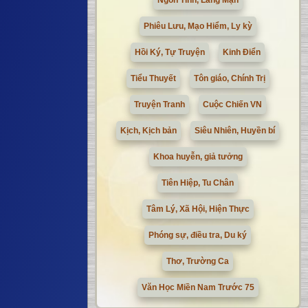
Ngôn Tình, Lãng Mạn
Phiêu Lưu, Mạo Hiểm, Ly kỳ
Hồi Ký, Tự Truyện
Kinh Điển
Tiểu Thuyết
Tôn giáo, Chính Trị
Truyện Tranh
Cuộc Chiến VN
Kịch, Kịch bản
Siêu Nhiên, Huyền bí
Khoa huyễn, giả tưởng
Tiên Hiệp, Tu Chân
Tâm Lý, Xã Hội, Hiện Thực
Phóng sự, điều tra, Du ký
Thơ, Trường Ca
Văn Học Miền Nam Trước 75