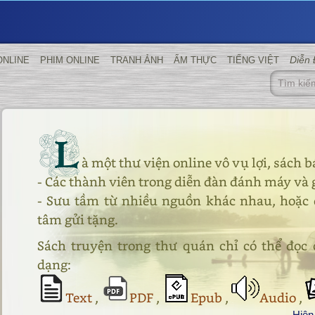
Diễn
ONLINE
PHIM ONLINE
TRANH ẢNH
ẨM THỰC
TIẾNG VIỆT
L
à một thư viện online vô vụ lợi, sách b
- Các thành viên trong diễn đàn đánh máy và g
- Sưu tầm từ nhiều nguồn khác nhau, hoặc d
tâm gửi tặng.
Sách truyện trong thư quán chỉ có thể đọc 
dạng:
Text
,
PDF
,
Epub
,
Audio
,
Hiện