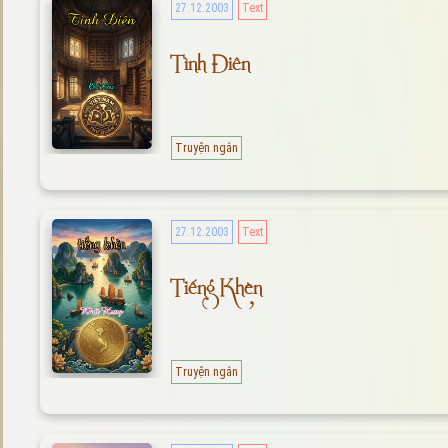
27.12.2003
Text
Tình Điên
Truyện ngắn
27.12.2003
Text
Tiếng Khèn
Truyện ngắn