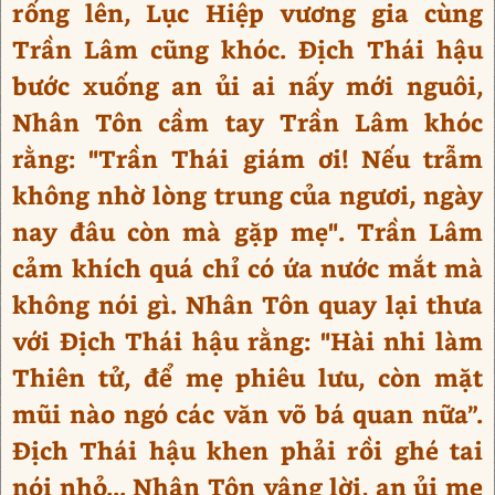
rống lên, Lục Hiệp vương gia cùng
Trần Lâm cũng khóc. Địch Thái hậu
bước xuống an ủi ai nấy mới nguôi,
Nhân Tôn cầm tay Trần Lâm khóc
rằng: "Trần Thái giám ơi! Nếu trẫm
không nhờ lòng trung của ngươi, ngày
nay đâu còn mà gặp mẹ". Trần Lâm
cảm khích quá chỉ có ứa nước mắt mà
không nói gì. Nhân Tôn quay lại thưa
với Địch Thái hậu rằng: "Hài nhi làm
Thiên tử, để mẹ phiêu lưu, còn mặt
mũi nào ngó các văn võ bá quan nữa”.
Địch Thái hậu khen phải rồi ghé tai
nói nhỏ... Nhân Tôn vâng lời, an ủi mẹ