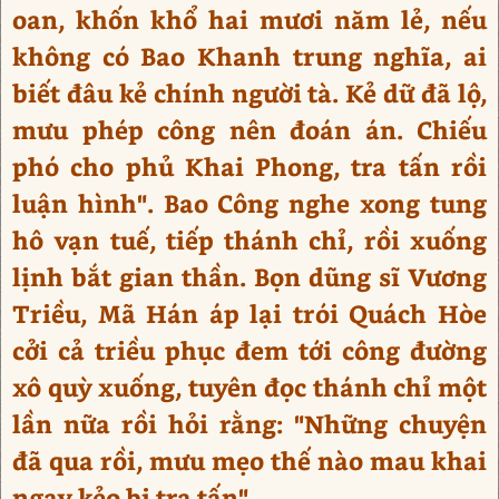
oan, khốn khổ hai mươi năm lẻ, nếu
không có Bao Khanh trung nghĩa, ai
biết đâu kẻ chính người tà. Kẻ dữ đã lộ,
mưu phép công nên đoán án. Chiếu
phó cho phủ Khai Phong, tra tấn rồi
luận hình". Bao Công nghe xong tung
hô vạn tuế, tiếp thánh chỉ, rồi xuống
lịnh bắt gian thần. Bọn dũng sĩ Vương
Triều, Mã Hán áp lại trói Quách Hòe
cởi cả triều phục đem tới công đường
xô quỳ xuống, tuyên đọc thánh chỉ một
lần nữa rồi hỏi rằng: "Những chuyện
đã qua rồi, mưu mẹo thế nào mau khai
ngay kẻo bị tra tấn".