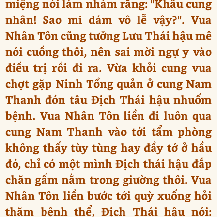
miệng nói lảm nhảm rằng: "Khấu cung
nhân! Sao mi dám vô lễ vậy?". Vua
Nhân Tôn cũng tưởng Lưu Thái hậu mê
nói cuồng thôi, nên sai mời ngự y vào
điều trị rồi đi ra. Vừa khỏi cung vua
chợt gặp Ninh Tổng quản ở cung Nam
Thanh đón tâu Địch Thái hậu nhuốm
bệnh. Vua Nhân Tôn liền đi luôn qua
cung Nam Thanh vào tới tẩm phòng
không thấy tùy tùng hay đầy tớ ở hầu
đó, chỉ có một mình Địch thái hậu đắp
chăn gấm nằm trong giường thôi. Vua
Nhân Tôn liền bước tới quỳ xuống hỏi
thăm bệnh thể, Địch Thái hậu nói: