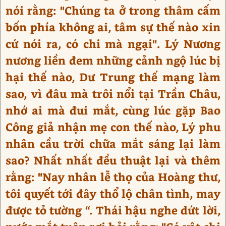
nói rằng: "Chúng ta ở trong thâm cấm
bốn phía không ai, tâm sự thế nào xin
cứ nói ra, có chi mà ngại". Lý Nương
nương liền đem những cảnh ngộ lúc bị
hại thế nào, Dư Trung thế mạng làm
sao, vì đâu mà trôi nổi tại Trần Châu,
nhớ ai mà đui mắt, cùng lúc gặp Bao
Công giả nhận mẹ con thế nào, Lý phu
nhân cầu trời chữa mắt sáng lại làm
sao? Nhất nhất đều thuật lại và thêm
rằng: "Nay nhân lễ thọ của Hoàng thư,
tôi quyết tới đây thổ lộ chân tình, may
được tỏ tường “. Thái hậu nghe dứt lời,