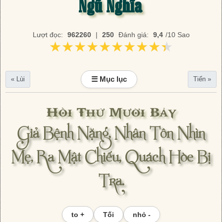
Ngũ Nghĩa
Lượt đọc:
962260
|
250
Đánh giá:
9,4
/10 Sao
★★★★★★★★★★
★★★★★★★★★★
☰ Mục lục
« Lùi
Tiến »
Hồi Thứ Mười Bảy
Giả Bệnh Nặng, Nhân Tôn Nhìn
Mẹ, Ra Mật Chiếu, Quách Hòe Bị
Tra.
to +
Tối
nhỏ -