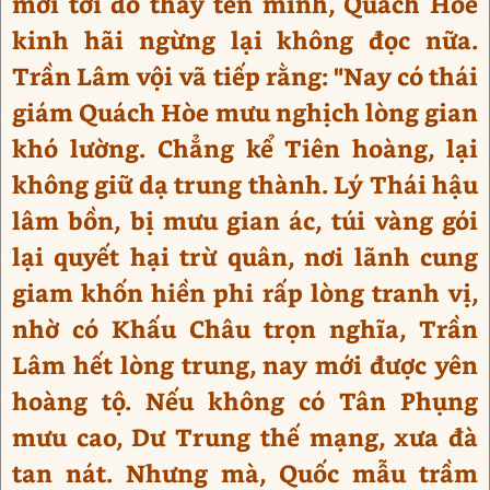
mới tới đó thấy tên mình, Quách Hòe
kinh hãi ngừng lại không đọc nữa.
Trần Lâm vội vã tiếp rằng: "Nay có thái
giám Quách Hòe mưu nghịch lòng gian
khó lường. Chẳng kể Tiên hoàng, lại
không giữ dạ trung thành. Lý Thái hậu
lâm bồn, bị mưu gian ác, túi vàng gói
lại quyết hại trừ quân, nơi lãnh cung
giam khốn hiền phi rấp lòng tranh vị,
nhờ có Khấu Châu trọn nghĩa, Trần
Lâm hết lòng trung, nay mới được yên
hoàng tộ. Nếu không có Tân Phụng
mưu cao, Dư Trung thế mạng, xưa đà
tan nát. Nhưng mà, Quốc mẫu trầm