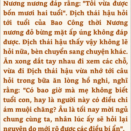
Nương nương đáp rằng: "Tôi vừa được
bốn mươi hai tuổi". Địch thái hậu hỏi
tới tuổi của Bao Công thời Nương
nương đỏ bừng mặt ấp úng không đáp
được. Địch thái hậu thấy vậy không lẽ
hỏi nữa, bèn chuyển sang chuyện khác.
Ăn xong dắt tay nhau đi xem các chỗ,
vừa đi Địch thái hậu vừa nhớ tới câu
hỏi trong bữa ăn lòng hồ nghi, nghĩ
rằng: "Có bao giờ mà mẹ không biết
tuổi con, hay là người này có điều chi
ám muội chăng? Âu là tối nay mời ngủ
chung cùng ta, nhân lúc ấy sẽ hỏi lại
nguyên do mới rõ được các điều bí ẩn".