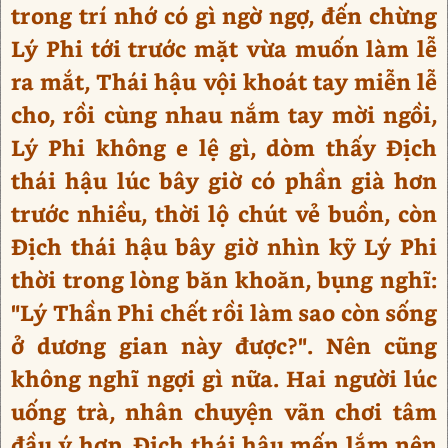
trong trí nhớ có gì ngờ ngợ, đến chừng
Lý Phi tới trước mặt vừa muốn làm lễ
ra mắt, Thái hậu vội khoát tay miễn lễ
cho, rồi cùng nhau nắm tay mời ngồi,
Lý Phi không e lệ gì, dòm thấy Địch
thái hậu lúc bây giờ có phần già hơn
trước nhiều, thời lộ chút vẻ buồn, còn
Địch thái hậu bây giờ nhìn kỹ Lý Phi
thời trong lòng băn khoăn, bụng nghĩ:
"Lý Thần Phi chết rồi làm sao còn sống
ở dương gian này được?". Nên cũng
không nghĩ ngợi gì nữa. Hai người lúc
uống trà, nhân chuyện vãn chơi tâm
đầu ý hợp, Địch thái hậu mến lắm nên