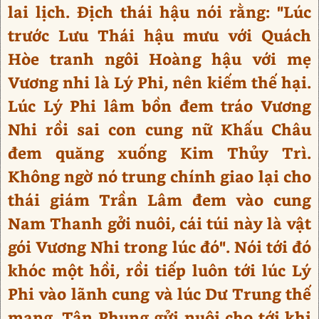
lai lịch. Địch thái hậu nói rằng: "Lúc
trước Lưu Thái hậu mưu với Quách
Hòe tranh ngôi Hoàng hậu với mẹ
Vương nhi là Lý Phi, nên kiếm thế hại.
Lúc Lý Phi lâm bồn đem tráo Vương
Nhi rồi sai con cung nữ Khấu Châu
đem quăng xuống Kim Thủy Trì.
Không ngờ nó trung chính giao lại cho
thái giám Trần Lâm đem vào cung
Nam Thanh gởi nuôi, cái túi này là vật
gói Vương Nhi trong lúc đó". Nói tới đó
khóc một hồi, rồi tiếp luôn tới lúc Lý
Phi vào lãnh cung và lúc Dư Trung thế
mạng. Tân Phụng gửi nuôi cho tới khi