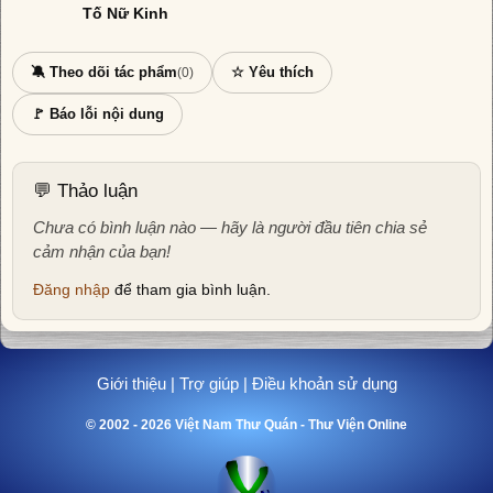
Tố Nữ Kinh
🔕 Theo dõi tác phẩm
☆ Yêu thích
(0)
🚩 Báo lỗi nội dung
💬 Thảo luận
Chưa có bình luận nào — hãy là người đầu tiên chia sẻ
cảm nhận của bạn!
Đăng nhập
để tham gia bình luận.
Giới thiệu
|
Trợ giúp
|
Điều khoản sử dụng
© 2002 - 2026 Việt Nam Thư Quán - Thư Viện Online