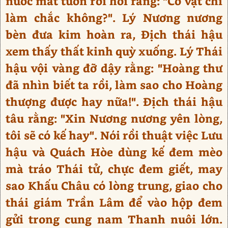
nước mắt tuôn rơi hỏi rằng: "Có vật chi
làm chắc không?". Lý Nương nương
bèn đưa kim hoàn ra, Địch thái hậu
xem thấy thất kinh quỳ xuống. Lý Thái
hậu vội vàng đỡ dậy rằng: "Hoàng thư
đã nhìn biết ta rồi, làm sao cho Hoàng
thượng được hay nữa!". Địch thái hậu
tâu rằng: "Xin Nương nương yên lòng,
tôi sẽ có kế hay". Nói rồi thuật việc Lưu
hậu và Quách Hòe dùng kế đem mèo
mà tráo Thái tử, chực đem giết, may
sao Khấu Châu có lòng trung, giao cho
thái giám Trần Lâm để vào hộp đem
gửi trong cung nam Thanh nuôi lớn.