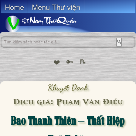
Home
Menu Thư viện
🔍
❤️
🔑
📝
Khuyết Danh
Dịch giả: Phạm Văn Điểu
Bao Thanh Thiên – Thất Hiệp