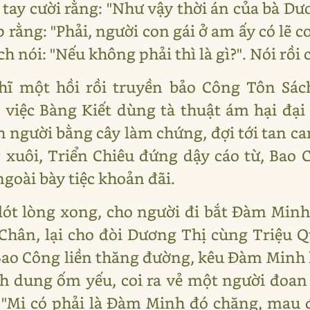
 tay cười rằng: "Như vậy thời án của bà Dư
ếp rằng: "Phải, người con gái ở am ấy có lẽ 
ch nói: "Nếu không phải thì là gì?". Nói rồi 
hĩ một hồi rồi truyền bảo Công Tôn Sác
việc Bàng Kiết dùng tà thuật ám hại đại 
h người bằng cây làm chứng, đợi tới tan can
 xuôi, Triển Chiêu đứng dậy cáo từ, Bao 
ngoài bày tiệc khoản đãi.
ót lòng xong, cho người đi bắt Đàm Min
Chân, lại cho đòi Dương Thị cùng Triệu Q
Bao Công liền thăng đường, kêu Đàm Minh lê
nh dung ốm yếu, coi ra vẻ một người đoa
g: "Mi có phải là Đàm Minh đó chăng, mau