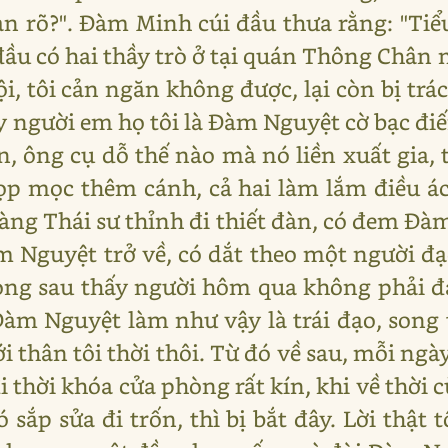
an rõ?". Đàm Minh cúi đầu thưa rằng: "Ti
đầu có hai thầy trò ở tại quán Thông Chân 
 tôi cản ngăn không được, lại còn bị trác
y người em họ tôi là Đàm Nguyệt cờ bạc đ
ền, ông cụ dỗ thế nào mà nó liền xuất gia,
ọp mọc thêm cánh, cả hai làm lắm điều ác
Bàng Thái sư thỉnh đi thiết đàn, có đem Đà
 Nguyệt trở về, có dắt theo một người đạo
òng sau thấy người hôm qua không phải đạ
 Đàm Nguyệt làm như vậy là trái đạo, son
ới thân tôi thời thôi. Từ đó về sau, mỗi ng
i thời khóa cửa phòng rất kín, khi về thời
sắp sửa đi trốn, thì bị bắt đây. Lời thật t