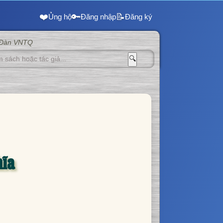
❤️
🔑
📝
Ủng hộ
Đăng nhập
Đăng ký
 Đàn VNTQ
🔍
hĩa