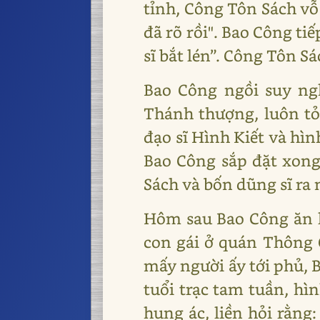
tỉnh, Công Tôn Sách vỗ
đã rõ rồi". Bao Công ti
sĩ bắt lén”. Công Tôn Sá
Bao Công ngồi suy ng
Thánh thượng, luôn tỏ 
đạo sĩ Hình Kiết và hìn
Bao Công sắp đặt xong
Sách và bốn dũng sĩ ra 
Hôm sau Bao Công ăn l
con gái ở quán Thông 
mấy người ấy tới phủ, 
tuổi trạc tam tuần, hì
hung ác, liền hỏi rằn