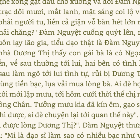
ghe xong gật đầu cho xuống và đòi Đàm Ng
 trạc đôi mươi, mắt lanh, mặt sáng coi lộ 
ải người tu, liền cả giận vỗ bàn hét lớn 
phải chăng?" Đàm Nguyệt cuống quýt lên,
uôn lạy lão gia, tiểu đạo thật là Đàm Ngu
 nhà Dương Thị thấy con gái bà là cô Ng
, về sau thường tới lui, hai bên có tình
u làm ngõ tới lui tình tự, rủi bị Dương 
dùng tiền bạc, lụa vải mua lòng bà. Ai dè 
ôi mới lập mưu, tới hôm cưới thời thế chị 
hông Chân. Tưởng mưu kia đã kín êm, gạo
i được, ai dè chuyện lại tới quan thế này"
 được lòng Dương Thị?". Đàm Nguyệt thưa
: "Mi là đạo sĩ làm sao có nhiều bạc như