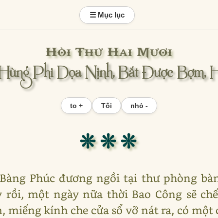
☰ Mục lục
Hồi Thứ Hai Mươi
 Hùng Phi Dọa Nịnh, Bắt Được Bợm,
to +
Tối
nhỏ -
❊ ❊ ❊
 Bàng Phúc đương ngồi tại thư phòng bàn
 rồi, một ngày nữa thời Bao Công sẽ chết
, miếng kính che cửa sổ vỡ nát ra, có một