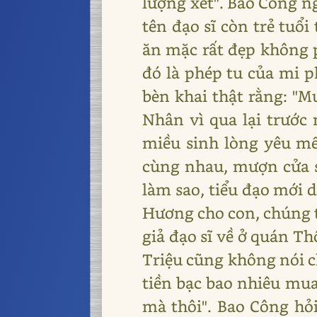
lượng xét". Bao Công n
tên đạo sĩ còn trẻ tuổi
ăn mặc rất đẹp không ph
đó là phép tu của mi 
bèn khai thật rằng: "M
Nhân vì qua lại trước
miều sinh lòng yêu mến
cùng nhau, mượn cửa sa
làm sao, tiểu đạo mới 
Hương cho con, chúng t
giả đạo sĩ về ở quán T
Triệu cũng không nói ch
tiền bạc bao nhiêu mua
mà thôi". Bao Công hỏi