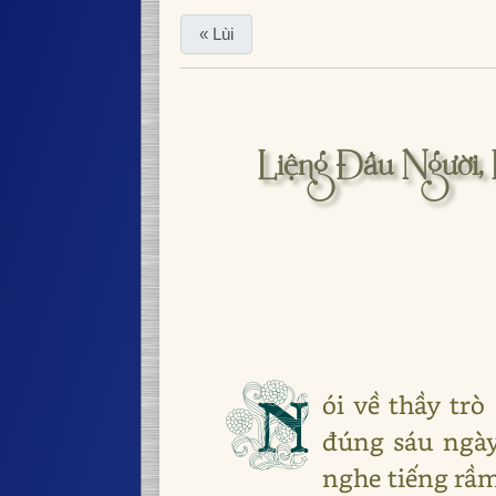
« Lùi
Liệng Đầu Người,
N
ói về thầy trò
đúng sáu ngày
nghe tiếng rầm