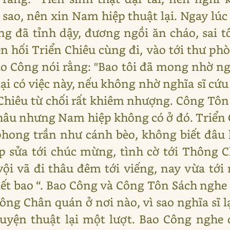
 sao, nên xin Nam hiệp thuật lại. Ngay lúc
ng đã tỉnh dậy, đương ngồi ăn cháo, sai tô
ền hối Triển Chiêu cùng đi, vào tới thư ph
ao Công nói rằng: "Bao tôi đã mong nhờ ng
y lại có việc này, nếu không nhờ nghĩa sĩ c
n Chiêu từ chối rất khiêm nhượng. Công Tôn
hâu nhưng Nam hiệp không có ở đó. Triển 
 phong trần như cánh bèo, không biết đâu
p sửa tới chúc mừng, tình cờ tới Thông 
i vã đi thâu đêm tới viếng, nay vừa tới
iết bao “. Bao Công và Công Tôn Sách nghe
ông Chân quán ở nơi nào, vì sao nghĩa sĩ lạ
uyện thuật lại một lượt. Bao Công nghe