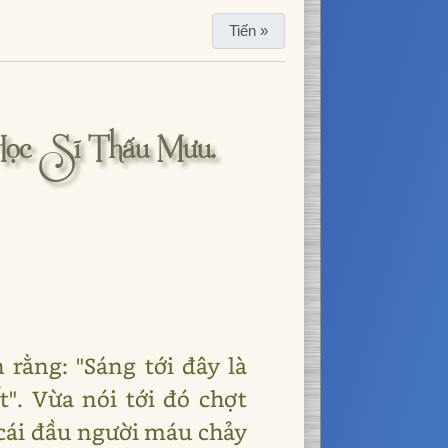
Tiến »
 Học Sĩ Thấu Mưu.
 rằng: "Sáng tới đây là
". Vừa nói tới đó chợt
 cái đầu người máu chảy