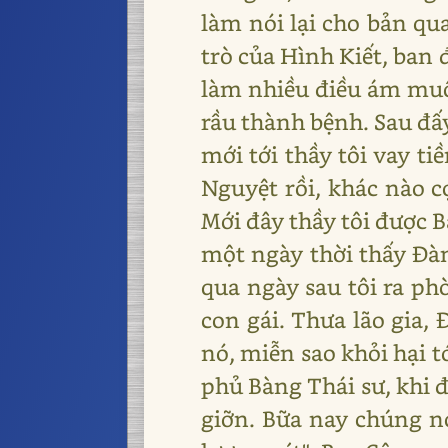
làm nói lại cho bản qu
trò của Hình Kiết, ban 
làm nhiều điều ám muội,
rầu thành bệnh. Sau đấ
mới tới thầy tôi vay ti
Nguyệt rồi, khác nào c
Mới đây thầy tôi được 
một ngày thời thấy Đàm
qua ngày sau tôi ra ph
con gái. Thưa lão gia,
nó, miễn sao khỏi hại t
phủ Bàng Thái sư, khi đ
giỡn. Bữa nay chúng nó 