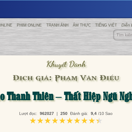
Diễn
ONLINE
PHIM ONLINE
TRANH ẢNH
ẨM THỰC
TIẾNG VIỆT
Khuyết Danh
Dịch giả: Phạm Văn Điểu
o Thanh Thiên – Thất Hiệp Ngũ Ng
Lượt đọc:
962027
|
250
Đánh giá:
9,4
/10 Sao
★★★★★★★★★★
★★★★★★★★★★