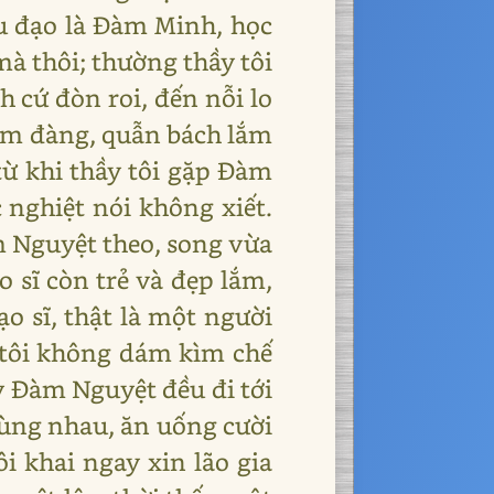
ểu đạo là Đàm Minh, học
mà thôi; thường thầy tôi
h cứ đòn roi, đến nỗi lo
iếm đàng, quẫn bách lắm
 từ khi thầy tôi gặp Đàm
 nghiệt nói không xiết.
m Nguyệt theo, song vừa
 sĩ còn trẻ và đẹp lắm,
o sĩ, thật là một người
g tôi không dám kìm chế
ày Đàm Nguyệt đều đi tới
 cùng nhau, ăn uống cười
ôi khai ngay xin lão gia