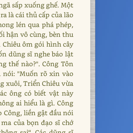
 ngã sấp xuống ghế. Một
a là cái thủ cấp của lão
Phong lén qua phá phép,
ối hận vô cùng, bèn thu
n Chiêu ôm gói hình cây
ốn dũng sĩ nghe báo lật
ạng thế nào?". Công Tôn
u nói: "Muốn rõ xin vào
ng xuôi, Triển Chiêu vừa
ác ông có biết vật này
ông ai hiểu là gì. Công
o Công, liền gật đầu nói
ếm ma của bọn đạo sĩ chớ
không sai“. Các dũng sĩ