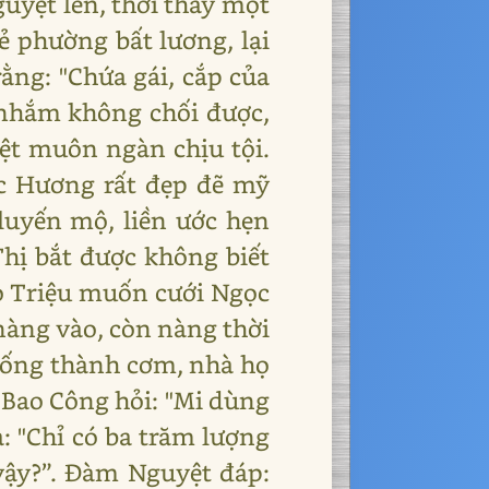
uyệt lên, thời thấy một
vẻ phường bất lương, lại
rằng: "Chứa gái, cắp của
 nhắm không chối được,
yệt muôn ngàn chịu tội.
ọc Hương rất đẹp đẽ mỹ
 luyến mộ, liền ước hẹn
Thị bắt được không biết
họ Triệu muốn cưới Ngọc
nàng vào, còn nàng thời
 sống thành cơm, nhà họ
. Bao Công hỏi: "Mi dùng
: "Chỉ có ba trăm lượng
 vậy?”. Đàm Nguyệt đáp: