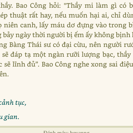
thầy. Bao Công hỏi: "Thầy mi làm gì có 
ép thuật rất hay, nếu muốn hại ai, chỉ 
ọ niên canh, lấy máu dơ đựng vào trong bì
g bảy ngày thời người bị ếm ấy không bịnh 
g Bàng Thái sư có đại cừu, nên người rước
 sẽ đáp tạ một ngàn rưỡi lượng bạc, thầy
c sẽ lĩnh đủ”. Bao Công nghe xong sai đ
ên.
cảnh tục,
u gian.
Đánh máy: bevanng