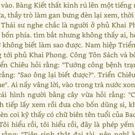
 vào. Bàng Kiết thất kinh rú lên một tiếng
, thầy trò làm gan bưng đèn lại xem, thời r
 Thái sư nghe chắc là người ở phủ Khai 
 bốn phía. tìm bắt nhưng không thấy ai, h
ớ không biết làm sao được. Nam hiệp Triể
g tới phủ Khai Phong. Công Tôn Sách và b
iển Chiêu hỏi rằng: "Tướng công bệnh tr
rằng: "Sao ông lại biết được?". Triển Chiê
he". Ai nấy vâng lời, vào trong trà nước xo
ái hình người bằng cây vừa hỏi rằng: "C
 tiếp lấy xem rồi đưa cho bốn dũng si, kh
n coi kỹ thấy có chữ biên tên tuổi của Ba
Tôi hiểu rồi, tôi hiểu rồi, đây là phép y
 rằng: "Tiên sinh thật đại tài, nên nghĩ 