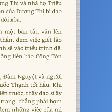
ơng Thị và nhà họ Triệu
con của Dương Thị bị đạo
cười xòa.
h một bản tấu văn lên
thần, đem việc giết lão
h sẽ vào triều trình đệ.
Công liền bảo Công Tôn
h, Đàm Nguyệt và người
uốc Thạnh tới hầu. Khi
n trước, thấy đạo sĩ ấy
n trang, chẳng phải bợm
 đem những việc của mi