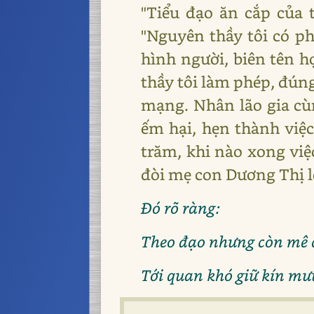
"Tiểu đạo ăn cắp của 
"Nguyên thầy tôi có ph
hình người, biên tên h
thầy tôi làm phép, đún
mạng. Nhân lão gia cùn
ếm hại, hẹn thành việc
trăm, khi nào xong việ
đòi mẹ con Dương Thị l
Đó rõ ràng:
Theo đạo nhưng còn mê 
Tới quan khó giữ kín mư