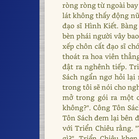
ròng ròng từ ngoài bay
lát không thấy động nữa
đạo sĩ Hình Kiết. Bàng
bèn phái người vây bao
xếp chôn cất đạo sĩ ch
thoát ra hoa viên thẳn
đật ra nghênh tiếp. Tr
Sách ngẩn ngơ hỏi lại 
trong tôi sẽ nói cho ng
mở trong gói ra một c
không?". Công Tôn Sách
Tôn Sách đem lại bên đè
với Triển Chiêu rằng. "
gì?". Triển Chiêu khen