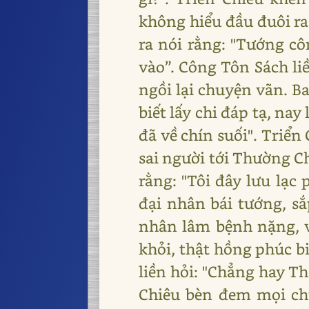
không hiểu đầu đuôi ra
ra nói rằng: "Tướng cô
vào”. Công Tôn Sách li
ngồi lại chuyện vãn. B
biết lấy chi đáp tạ, na
đã về chín suối". Triể
sai người tới Thường C
rằng: "Tôi đây lưu lạc
đại nhân bái tướng, sắ
nhân lâm bệnh nặng, vộ
khỏi, thật hồng phúc b
liền hỏi: "Chẳng hay Th
Chiêu bèn đem mọi ch