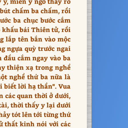
 ý, miễn ý ngó thấy rõ
t bút chấm ba chấm, rồi
 ước ba chục bước cắm
 khấu bái Thiên tử, rồi
ng lắp tên bắn vào mộc
ống ngựa quỳ trước ngai
ên đầu cắm ngay vào ba
ay thiện xạ trong nghề
một nghề thứ ba nữa là
 biết lời hạ thần". Vua
n các quan thời ở dưới,
ài, thời thấy y lại dưới
ảy tót lên tới từng thứ
 thất kinh nói với các