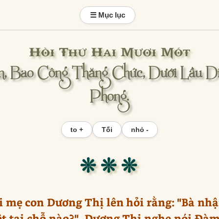
☰ Mục lục
Hồi Thứ Hai Mươi Mốt
, Bao Công Thăng Chức, Dưới Lầu D
Phong.
to +
Tối
nhỏ -
❊ ❊ ❊
i mẹ con Dương Thị lên hỏi rằng: "Bà nhậ
 tại chỗ nào?". Dương Thị nghe nói Đàm 