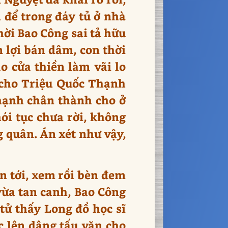
 để trong đáy tủ ở nhà
hời Bao Công sai tả hữu
 lợi bán dâm, con thời
 cửa thiền làm vãi lo
ả cho Triệu Quốc Thạnh
hạnh chân thành cho ở
ói tục chưa rời, không
g quân. Án xét như vậy,
ăn tới, xem rồi bèn đem
vừa tan canh, Bao Công
 tử thấy Long đồ học sĩ
ớc lên dâng tấu văn cho