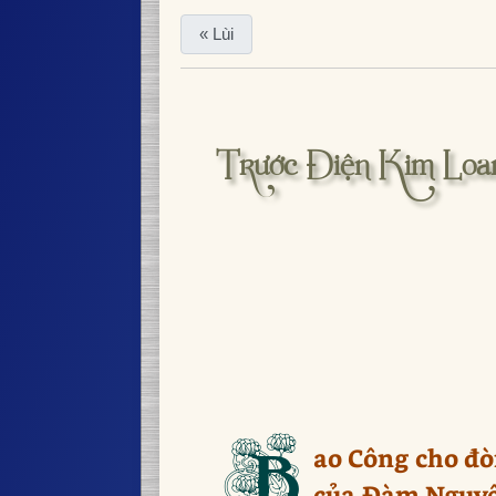
« Lùi
Trước Điện Kim Loan
B
ao Công cho đò
của Đàm Nguyệt