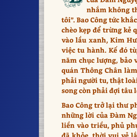
nhắm không thể
tôi”. Bao Công tức khắ
chèo kẹp để trừng kẻ 
vào lầu xanh, Kim Hư
việc tu hành. Kế đó t
năm chục lượng, bảo 
quán Thông Chân làm c
phải người tu, thật lo
song còn phải đợi tâu
Bao Công trở lại thư p
những lời của Đàm Ngu
liền vào triều, phủ ph
đã khỏe, thời vui vẻ l