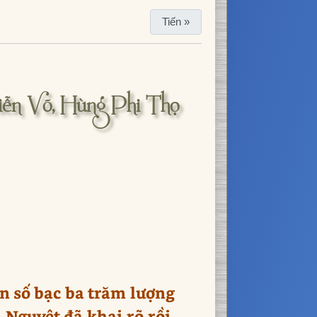
Tiến »
iễn Võ, Hùng Phi Thọ
n số bạc ba trăm lượng
Nguyệt đã khai rõ rồi,