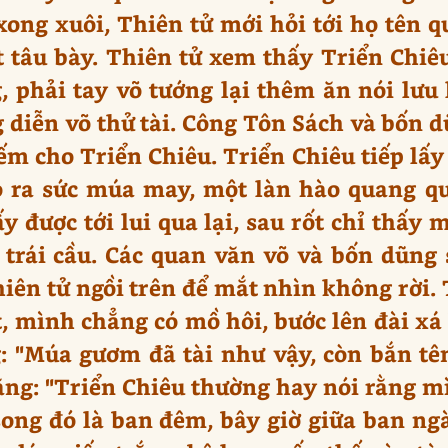
 xong xuôi, Thiên tử mới hỏi tới họ tên 
 tâu bày. Thiên tử xem thấy Triển Chiê
 phải tay võ tướng lại thêm ăn nói lưu 
 diễn võ thử tài. Công Tôn Sách và bốn dũ
iếm cho Triển Chiêu. Triển Chiêu tiếp lấy
o ra sức múa may, một làn hào quang 
 được tới lui qua lại, sau rốt chỉ thấy
trái cầu. Các quan văn võ và bốn dũng s
hiên tử ngồi trên để mắt nhìn không rời
, mình chẳng có mồ hôi, bước lên đài xá 
: "Múa gươm đã tài như vậy, còn bắn tê
ằng: "Triển Chiêu thường hay nói rằng m
song đó là ban đêm, bây giờ giữa ban ng