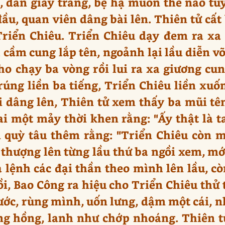
 dán giấy trắng, bệ hạ muốn thế nào tùy
 đầu, quan viên dâng bài lên. Thiên tử cấ
riển Chiêu. Triển Chiêu dạy đem ra xa
 cầm cung lắp tên, ngoảnh lại lầu diễn võ
o chạy ba vòng rồi lui ra xa giương cu
rúng liền ba tiếng, Triển Chiêu liền xu
i dâng lên, Thiên tử xem thấy ba mũi t
i một mảy thời khen rằng: "Ấy thật là t
i quỳ tâu thêm rằng: "Triển Chiêu còn 
hượng lên từng lầu thứ ba ngồi xem, mới
lệnh các đại thần theo mình lên lầu, cò
i, Bao Công ra hiệu cho Triển Chiêu thử t
bước, rùng mình, uốn lưng, dậm một cái, nh
g hồng, lanh như chớp nhoáng. Thiên tử