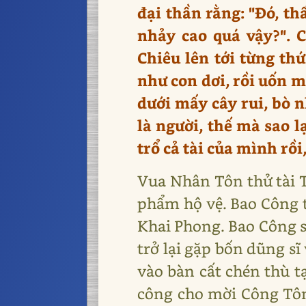
đại thần rằng: "Đó, th
nhảy cao quá vậy?". C
Chiêu lên tới từng thứ
như con dơi, rồi uốn m
dưới mấy cây rui, bò n
là người, thế mà sao l
trổ cả tài của mình rồi,
Vua Nhân Tôn thử tài T
phẩm hộ vệ. Bao Công ti
Khai Phong. Bao Công s
trở lại gặp bốn dũng s
vào bàn cất chén thù t
công cho mời Công Tôn