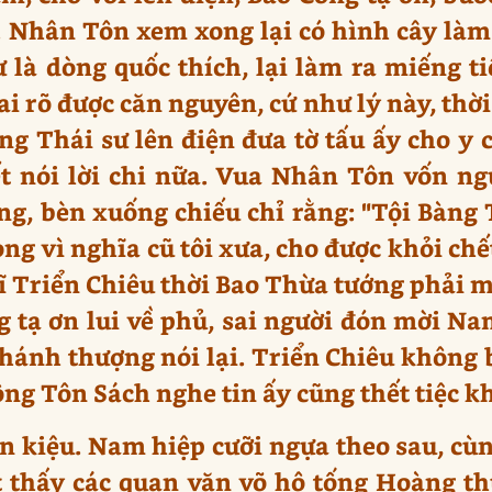
 Nhân Tôn xem xong lại có hình cây làm
ư là dòng quốc thích, lại làm ra miếng 
i rõ được căn nguyên, cứ như lý này, thờ
ng Thái sư lên điện đưa tờ tấu ấy cho y c
t nói lời chi nữa. Vua Nhân Tôn vốn ng
g, bèn xuống chiếu chỉ rằng: "Tội Bàng 
ong vì nghĩa cũ tôi xưa, cho được khỏi ch
 Triển Chiêu thời Bao Thừa tướng phải mờ
g tạ ơn lui về phủ, sai người đón mời N
hánh thượng nói lại. Triển Chiêu không b
ông Tôn Sách nghe tin ấy cũng thết tiệc k
n kiệu. Nam hiệp cưỡi ngựa theo sau, cùn
t thấy các quan văn võ hộ tống Hoàng th