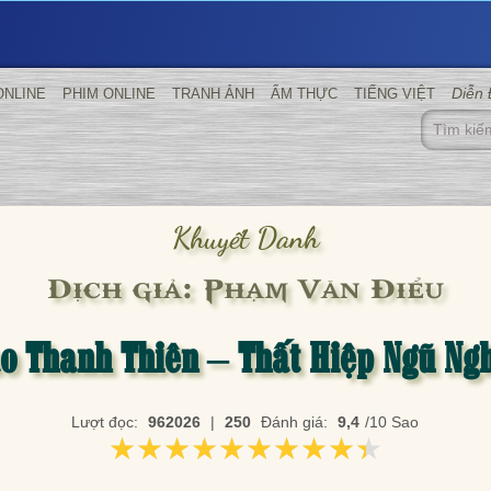
Diễn
ONLINE
PHIM ONLINE
TRANH ẢNH
ẨM THỰC
TIẾNG VIỆT
Khuyết Danh
Dịch giả: Phạm Văn Điểu
o Thanh Thiên – Thất Hiệp Ngũ Ng
Lượt đọc:
962026
|
250
Đánh giá:
9,4
/10 Sao
★★★★★★★★★★
★★★★★★★★★★