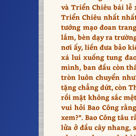
và Triển Chiêu bái lễ
Triển Chiêu nhất nhất
tướng mạo đoan trang,
lắm, bèn dạy ra trường
nơi ấy, liền đưa bảo k
xá lui xuống tung đa
mình, ban đầu còn thấy
tròn luôn chuyển như 
tặng chẳng dứt, còn T
rồi mặt không sắc mệt
vui hỏi Bao Công rằng
xem?". Bao Công tâu r
lửa ở đầu cây nhang, 