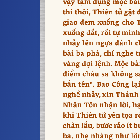
vậy tạm dụng mộc bài,
thì thôi, Thiên tử gật
giao đem xuống cho T
xuống đất, rồi tự mình
nhảy lên ngựa đánh ch
bài ba phá, chỉ nghe t
vàng đợi lệnh. Mộc bà
điểm châu sa không sa
bắn tên". Bao Công lạ
nghề nhảy, xin Thánh t
Nhân Tôn nhận lời, hạ 
khi Thiên tử yên tọa rồ
chân lầu, bước rảo ít 
ba, nhẹ nhàng như lôn