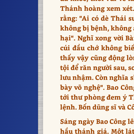
Thánh hoàng xem xét.
rằng: "Ai có dè Thái s
không bị bệnh, không a
hại". Nghĩ xong vời Bà
cúi đầu chớ không biế
thấy vậy cũng động lòn
tội để răn người sau, s
lưu nhậm. Còn nghĩa sĩ
bày võ nghệ". Bao Côn
tới thư phòng đem ý T
lệnh. Bốn dũng sĩ và C
Sáng ngày Bao Công lê
hầu thánh giá. Một lá