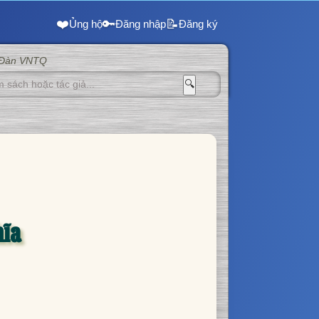
❤️
🔑
📝
Ủng hộ
Đăng nhập
Đăng ký
 Đàn VNTQ
🔍
hĩa