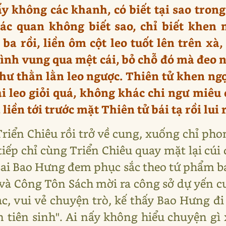
ấy không các khanh, có biết tại sao tro
ác quan không biết sao, chỉ biết khen 
 ba rồi, liền ôm cột leo tuốt lên trên xà
ình vung qua mệt cái, bỏ chỗ đó mà đeo n
hư thằn lằn leo ngược. Thiên tử khen ngợ
ại leo giỏi quá, không khác chi ngư miêu
 liền tới trước mặt Thiên tử bái tạ rồi lui r
riển Chiêu rồi trở về cung, xuống chỉ pho
ếp chỉ cùng Triển Chiêu quay mặt lại cúi 
ai Bao Hưng đem phục sắc theo tứ phẩm b
ĩ và Công Tôn Sách mời ra công sở dự yến 
ạc, vui vẻ chuyện trò, kế thấy Bao Hưng đi
 tiên sinh". Ai nấy không hiểu chuyện gì