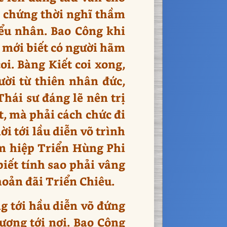
 chứng thời nghĩ thầm
tiểu nhân. Bao Công khi
i mới biết có người hãm
oi. Bàng Kiết coi xong,
ười từ thiên nhân đức,
Thái sư đáng lẽ nên trị
ết, mà phải cách chức đi
i tới lầu diễn võ trình
am hiệp Triển Hùng Phi
iết tính sao phải vâng
hoản đãi Triển Chiêu.
g tới hầu diễn võ đứng
ượng tới nơi. Bao Công