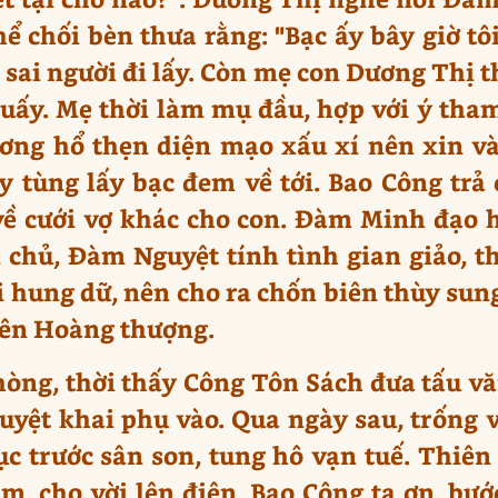
 chối bèn thưa rằng: "Bạc ấy bây giờ tôi
c sai người đi lấy. Còn mẹ con Dương Thị t
quấy. Mẹ thời làm mụ đầu, hợp với ý tham
ơng hổ thẹn diện mạo xấu xí nên xin vào
ùy tùng lấy bạc đem về tới. Bao Công tr
về cưới vợ khác cho con. Đàm Minh đạo 
hủ, Đàm Nguyệt tính tình gian giảo, th
ài hung dữ, nên cho ra chốn biên thùy sun
 lên Hoàng thượng.
hòng, thời thấy Công Tôn Sách đưa tấu v
yệt khai phụ vào. Qua ngày sau, trống 
ục trước sân son, tung hô vạn tuế. Thiên
ắm, cho vời lên điện, Bao Công tạ ơn, bư