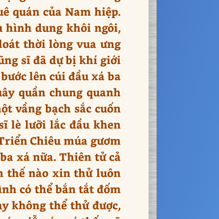
quê quán của Nam hiệp.
u hình dung khôi ngôi,
loát thời lòng vua ưng
ng sĩ đã dự bị khí giới
 bước lên cúi đầu xá ba
quây quần chung quanh
 một vầng bạch sắc cuốn
ĩ lè lưỡi lắc đầu khen
. Triển Chiêu múa gươm
ba xá nữa. Thiên tử cả
n thế nào xin thử luôn
ình có thể bắn tắt đốm
ày không thể thử được,