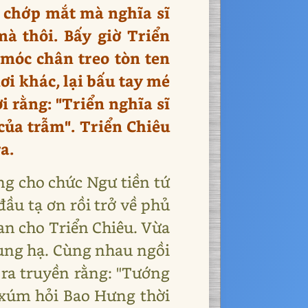
ng chớp mắt mà nghĩa sĩ
mà thôi. Bấy giờ Triển
, móc chân treo tòn ten
ơi khác, lại bấu tay mé
i rằng: "Triển nghĩa sĩ
 của trẫm". Triển Chiêu
a.
ng cho chức Ngư tiền tứ
đầu tạ ơn rồi trở về phủ
an cho Triển Chiêu. Vừa
cung hạ. Cùng nhau ngồi
 ra truyền rằng: "Tướng
 xúm hỏi Bao Hưng thời