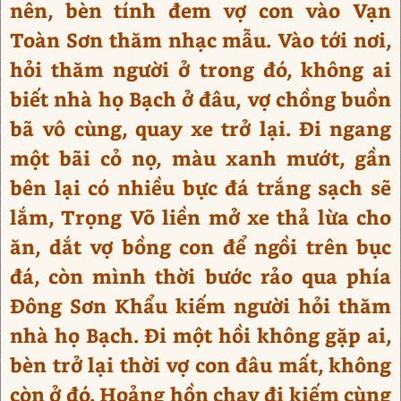
nên, bèn tính đem vợ con vào Vạn
Toàn Sơn thăm nhạc mẫu. Vào tới nơi,
hỏi thăm người ở trong đó, không ai
biết nhà họ Bạch ở đâu, vợ chồng buồn
bã vô cùng, quay xe trở lại. Đi ngang
một bãi cỏ nọ, màu xanh mướt, gần
bên lại có nhiều bực đá trắng sạch sẽ
lắm, Trọng Võ liền mở xe thả lừa cho
ăn, dắt vợ bồng con để ngồi trên bục
đá, còn mình thời bước rảo qua phía
Đông Sơn Khẩu kiếm người hỏi thăm
nhà họ Bạch. Đi một hồi không gặp ai,
bèn trở lại thời vợ con đâu mất, không
còn ở đó. Hoảng hồn chạy đi kiếm cùng