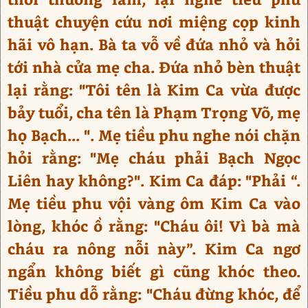
thuật chuyện cứu nơi miệng cọp kinh
hãi vô hạn. Bà ta vỗ về đứa nhỏ và hỏi
tới nhà cửa mẹ cha. Đứa nhỏ bèn thuật
lại rằng: "Tôi tên là Kim Ca vừa được
bảy tuổi, cha tên là Phạm Trọng Võ, mẹ
họ Bạch... ". Mẹ tiều phu nghe nói chặn
hỏi rằng: "Mẹ cháu phải Bạch Ngọc
Liên hay không?". Kim Ca đáp: "Phải “.
Mẹ tiều phu vội vàng ôm Kim Ca vào
lòng, khóc ồ rằng: "Cháu ôi! Vì bà mà
cháu ra nông nỗi này”. Kim Ca ngơ
ngẩn không biết gì cũng khóc theo.
Tiều phu dỗ rằng: "Cháu đừng khóc, để