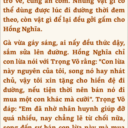
trở về, cùng ăn cơm. Nhưng vật gì có
thể dùng được lúc đi đường thời đem
theo, còn vật gì để lại đều gởi gấm cho
Hồng Nghĩa.
Gà vừa gáy sáng, ai nấy đều thức dậy,
sắm sửa lên đường. Hồng Nghĩa chỉ
con lừa nói với Trọng Võ rằng: "Con lừa
này nguyên của tôi, song nó hay nhát
chủ, vậy tôi xin tặng cho hiền đệ đi
đường, nếu tiện thời nên bán nó đi
mua một con khác mà cưỡi”. Trọng Võ
đáp: "Em đã nhờ nhân huynh giúp đỡ
quá nhiều, nay chẳng lẽ từ chối nữa,
song đến sự bán con lừa này mà mua