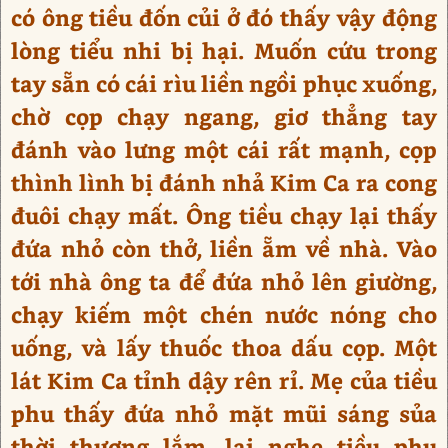
có ông tiều đốn củi ở đó thấy vậy động
lòng tiểu nhi bị hại. Muốn cứu trong
tay sẵn có cái rìu liền ngồi phục xuống,
chờ cọp chạy ngang, giơ thẳng tay
đánh vào lưng một cái rất mạnh, cọp
thình lình bị đánh nhả Kim Ca ra cong
đuôi chạy mất. Ông tiều chạy lại thấy
đứa nhỏ còn thở, liền ẵm về nhà. Vào
tới nhà ông ta để đứa nhỏ lên giường,
chạy kiếm một chén nước nóng cho
uống, và lấy thuốc thoa dấu cọp. Một
lát Kim Ca tỉnh dậy rên rỉ. Mẹ của tiều
phu thấy đứa nhỏ mặt mũi sáng sủa
thời thương lắm, lại nghe tiều phu