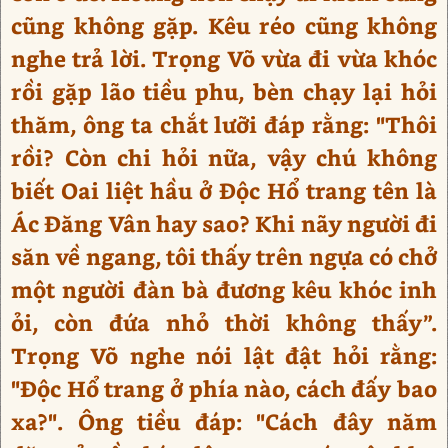
cũng không gặp. Kêu réo cũng không
nghe trả lời. Trọng Võ vừa đi vừa khóc
rồi gặp lão tiều phu, bèn chạy lại hỏi
thăm, ông ta chắt lưỡi đáp rằng: "Thôi
rồi? Còn chi hỏi nữa, vậy chú không
biết Oai liệt hầu ở Độc Hổ trang tên là
Ác Đăng Vân hay sao? Khi nãy người đi
săn về ngang, tôi thấy trên ngựa có chở
một người đàn bà đương kêu khóc inh
ỏi, còn đứa nhỏ thời không thấy”.
Trọng Võ nghe nói lật đật hỏi rằng:
"Độc Hổ trang ở phía nào, cách đấy bao
xa?". Ông tiều đáp: "Cách đây năm