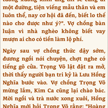
một đường, tiện viếng mẫu thân và em
luôn thể, nay cơ hội đã đến, biết lo thế
nào cho được như ý?". Vợ chồng bàn
luận vì nhà nghèo không biết vay
mượn ai cho có tiền làm lộ phí.
Ngày sau vợ chồng thức dậy sớm,
đương ngồi nói chuyện, chợt nghe có
tiếng gõ cửa. Trọng Võ lật đật ra mở,
thời thấy người bạn tri kỷ là Lưu Hồng
Nghĩa bước vào. Vợ chồng Trọng Võ
mừng lắm, Kim Ca cũng lại chào bác.
Mời ngồi và trà nước xong xuôi, Hồng
Nghĩa mới hỏi Trọng Võ rằng: "Hoàng