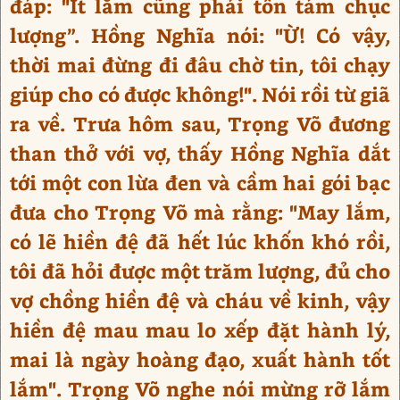
đáp: "Ít lắm cũng phải tốn tám chục
lượng”. Hồng Nghĩa nói: "Ừ! Có vậy,
thời mai đừng đi đâu chờ tin, tôi chạy
giúp cho có được không!". Nói rồi từ giã
ra về. Trưa hôm sau, Trọng Võ đương
than thở với vợ, thấy Hồng Nghĩa dắt
tới một con lừa đen và cầm hai gói bạc
đưa cho Trọng Võ mà rằng: "May lắm,
có lẽ hiền đệ đã hết lúc khốn khó rồi,
tôi đã hỏi được một trăm lượng, đủ cho
vợ chồng hiền đệ và cháu về kinh, vậy
hiền đệ mau mau lo xếp đặt hành lý,
mai là ngày hoàng đạo, xuất hành tốt
lắm". Trọng Võ nghe nói mừng rỡ lắm