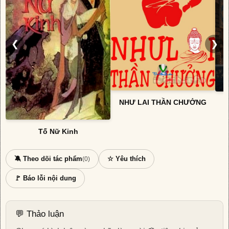
❮
❯
NHƯ LAI THẦN CHƯỞNG
Tố Nữ Kinh
🔕 Theo dõi tác phẩm
☆ Yêu thích
(0)
🚩 Báo lỗi nội dung
💬 Thảo luận