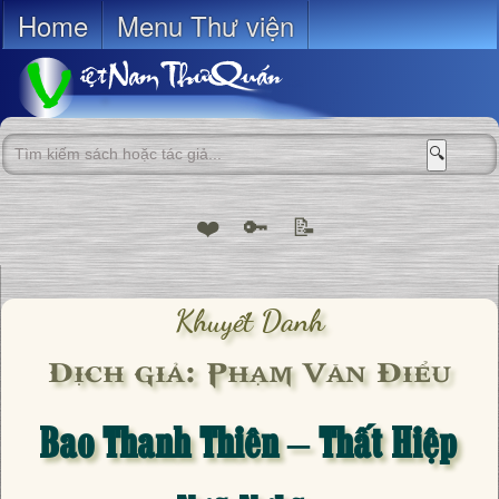
Home
Menu Thư viện
🔍
❤️
🔑
📝
Khuyết Danh
Dịch giả: Phạm Văn Điểu
Bao Thanh Thiên – Thất Hiệp