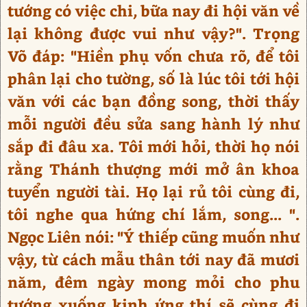
tướng có việc chi, bữa nay đi hội văn về
lại không được vui như vậy?". Trọng
Võ đáp: "Hiền phụ vốn chưa rõ, để tôi
phân lại cho tường, số là lúc tôi tới hội
văn với các bạn đồng song, thời thấy
mỗi người đều sửa sang hành lý như
sắp đi đâu xa. Tôi mới hỏi, thời họ nói
rằng Thánh thượng mới mở ân khoa
tuyển người tài. Họ lại rủ tôi cùng đi,
tôi nghe qua hứng chí lắm, song... ".
Ngọc Liên nói: "Ý thiếp cũng muốn như
vậy, từ cách mẫu thân tới nay đã mươi
năm, đêm ngày mong mỏi cho phu
tướng xuống kinh ứng thí sẽ cùng đi