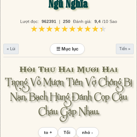
Ngũ Nghĩa
Lượt đọc:
962391
|
250
Đánh giá:
9,4
/10 Sao
★★★★★★★★★★
★★★★★★★★★★
☰ Mục lục
« Lùi
Tiến »
Hồi Thứ Hai Mươi Hai
Trọng Võ Mượn Tiền Vợ Chồng Bị
Nạn, Bạch Hùng Đánh Cọp Cậu
Cháu Gặp Nhau.
to +
Tối
nhỏ -