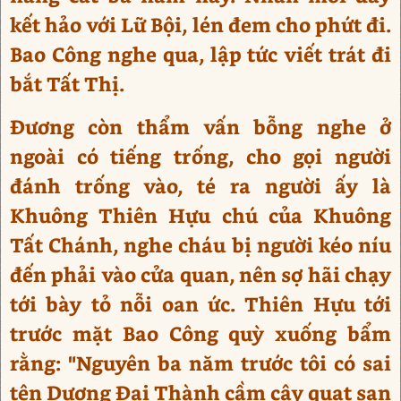
kết hảo với Lữ Bội, lén đem cho phứt đi.
Bao Công nghe qua, lập tức viết trát đi
bắt Tất Thị.
Đương còn thẩm vấn bỗng nghe ở
ngoài có tiếng trống, cho gọi người
đánh trống vào, té ra người ấy là
Khuông Thiên Hựu chú của Khuông
Tất Chánh, nghe cháu bị người kéo níu
đến phải vào cửa quan, nên sợ hãi chạy
tới bày tỏ nỗi oan ức. Thiên Hựu tới
trước mặt Bao Công quỳ xuống bẩm
rằng: "Nguyên ba năm trước tôi có sai
tên Dương Đại Thành cầm cây quạt san