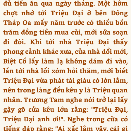
đủ tiền ăn qua ngày tháng. Một hôm
chợt nhớ tới Triệu Đại ở bên Đông
Tháp Oa mấy năm trước có thiếu bốn
trăm đồng tiền mua củi, mới sửa soạn
đi đòi. Khi tới nhà Triệu Đại thấy
phong cảnh khác xưa, cửa nhà đổi mới,
Biệt Cố lấy làm lạ không dám đi vào,
lần tới nhà lối xóm hỏi thăm, mới biết
Triệu Đại vừa phát tài giàu có lớn lắm,
nên trong làng đều kêu y là Triệu quan
nhân. Trương Tam nghe nói trở lại lấy
gậy gõ cửa kêu lớn rằng: "Triệu Đại,
Triệu Đại anh ơi!". Nghe trong cửa có
tiếng đáp rằng: "Ai xấc lắm vậy, cái gì