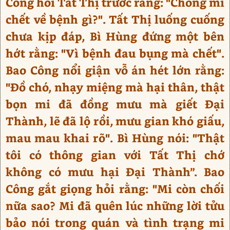
Công hỏi Tất Thị trước rằng: "Chồng mi
chết về bệnh gì?". Tất Thị luống cuống
chưa kịp đáp, Bì Hùng đứng một bên
hớt rằng: "Vì bệnh đau bụng mà chết".
Bao Công nổi giận vỗ án hét lớn rằng:
"Đồ chó, nhạy miệng mà hại thân, thật
bọn mi đã đồng mưu mà giết Đại
Thành, lẽ đã lộ rồi, mưu gian khó giấu,
mau mau khai rõ". Bì Hùng nói: "Thật
tôi có thông gian với Tất Thị chớ
không có mưu hại Đại Thành”. Bao
Công gắt giọng hỏi rằng: "Mi còn chối
nữa sao? Mi đã quên lúc những lời tửu
bảo nói trong quán và tình trạng mi