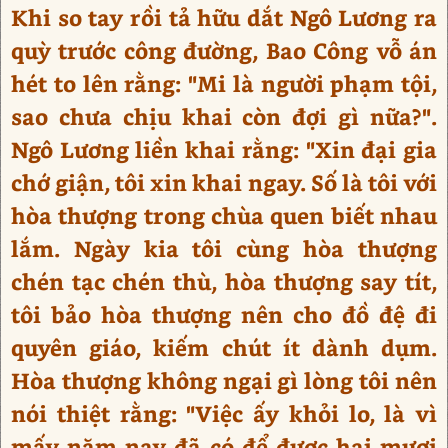
Khi so tay rồi tả hữu dắt Ngô Lương ra
quỳ trước công đường, Bao Công vỗ án
hét to lên rằng: "Mi là người phạm tội,
sao chưa chịu khai còn đợi gì nữa?".
Ngô Lương liền khai rằng: "Xin đại gia
chớ giận, tôi xin khai ngay. Số là tôi với
hòa thượng trong chùa quen biết nhau
lắm. Ngày kia tôi cùng hòa thượng
chén tạc chén thù, hòa thượng say tít,
tôi bảo hòa thượng nên cho đồ đệ đi
quyên giáo, kiếm chút ít dành dụm.
Hòa thượng không ngại gì lòng tôi nên
nói thiệt rằng: "Việc ấy khỏi lo, là vì
mấy năm nay đã có để được hai mươi