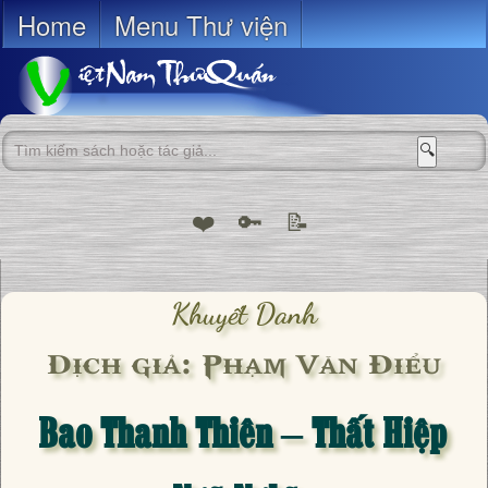
Home
Menu Thư viện
🔍
❤️
🔑
📝
Khuyết Danh
Dịch giả: Phạm Văn Điểu
Bao Thanh Thiên – Thất Hiệp