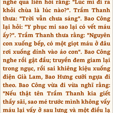
nghe qua liền hỏi rằng: "Lúc mi đi ra
khỏi chùa là lúc nào?". Trầm Thanh
thưa: "Trời vẫn chưa sáng". Bao Công
lại hỏi: "Y phục mi sao lại có vết máu
ấy?". Trầm Thanh thưa rằng: "Nguyên
con xuống bếp, có một giọt máu ở đâu
rơi xuống dính vào áo con". Bao Công
nghe rồi gật đầu; truyền đem giam lại
trong ngục, rồi sai khiêng kiệu xuống
điện Già Lam, Bao Hưng cưỡi ngựa đi
theo. Bao Công vừa đi vừa nghĩ rằng:
"Nếu thật tên Trầm Thanh kia giết
thầy sãi, sao mé trước mình không vấy
máu lại vấy ở sau lưng và một điều lạ