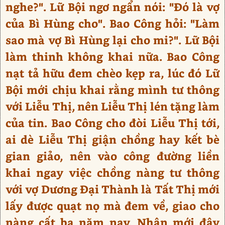
nghe?". Lữ Bội ngơ ngẩn nói: "Đó là vợ
của Bì Hùng cho". Bao Công hỏi: "Làm
sao mà vợ Bì Hùng lại cho mi?". Lữ Bội
làm thinh không khai nữa. Bao Công
nạt tả hữu đem chèo kẹp ra, lúc đó Lữ
Bội mới chịu khai rằng mình tư thông
với Liễu Thị, nên Liễu Thị lén tặng làm
của tin. Bao Công cho đòi Liễu Thị tới,
ai dè Liễu Thị giận chồng hay kết bè
gian giảo, nên vào công đường liền
khai ngay việc chồng nàng tư thông
với vợ Dương Đại Thành là Tất Thị mới
lấy được quạt nọ mà đem về, giao cho
nàng cất ba năm nay. Nhân mới đây