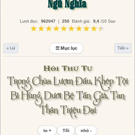
Ngũ Nghĩa
Lượt đọc:
962047
|
250
Đánh giá:
9,4
/10 Sao
★★★★★★★★★★
★★★★★★★★★★
☰ Mục lục
« Lùi
Tiến »
Hồi Thứ Tư
Trong Chùa Lượm Đấu, Khép Tội
Bì Hùng, Dưới Bệ Tấn Già, Tan
Thân Triệu Đại
to +
Tối
nhỏ -