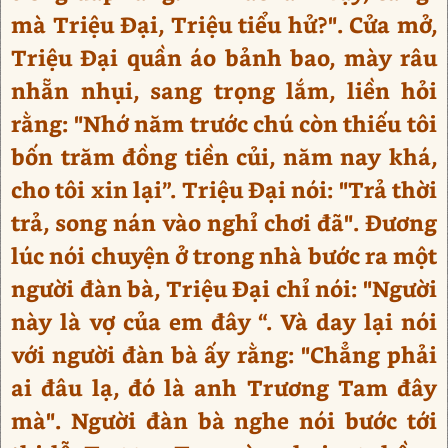
mà Triệu Đại, Triệu tiểu hử?". Cửa mở,
Triệu Đại quần áo bảnh bao, mày râu
nhẵn nhụi, sang trọng lắm, liền hỏi
rằng: "Nhớ năm trước chú còn thiếu tôi
bốn trăm đồng tiền củi, năm nay khá,
cho tôi xin lại”. Triệu Đại nói: "Trả thời
trả, song nán vào nghỉ chơi đã". Đương
lúc nói chuyện ở trong nhà bước ra một
người đàn bà, Triệu Đại chỉ nói: "Người
này là vợ của em đây “. Và day lại nói
với người đàn bà ấy rằng: "Chẳng phải
ai đâu lạ, đó là anh Trương Tam đây
mà". Người đàn bà nghe nói bước tới