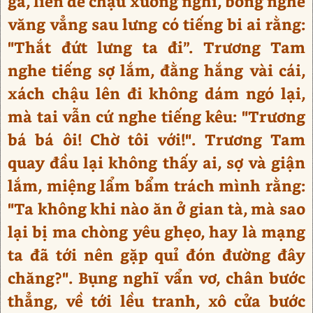
gà, liền để chậu xuống nghỉ, bỗng nghe
văng vẳng sau lưng có tiếng bi ai rằng:
"Thắt đứt lưng ta đi”. Trương Tam
nghe tiếng sợ lắm, đằng hắng vài cái,
xách chậu lên đi không dám ngó lại,
mà tai vẫn cứ nghe tiếng kêu: "Trương
bá bá ôi! Chờ tôi với!". Trương Tam
quay đầu lại không thấy ai, sợ và giận
lắm, miệng lẩm bẩm trách mình rằng:
"Ta không khi nào ăn ở gian tà, mà sao
lại bị ma chòng yêu ghẹo, hay là mạng
ta đã tới nên gặp quỉ đón đường đây
chăng?". Bụng nghĩ vẩn vơ, chân bước
thẳng, về tới lều tranh, xô cửa bước