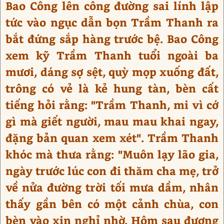
Bao Công lên công đường sai lính lập
tức vào ngục dẫn bọn Trầm Thanh ra
bắt đứng sắp hàng trước bệ. Bao Công
xem kỹ Trầm Thanh tuổi ngoài ba
mươi, dáng sợ sệt, quỳ mọp xuống đất,
trông có vẻ là kẻ hung tàn, bèn cất
tiếng hỏi rằng: "Trầm Thanh, mi vì cớ
gì mà giết người, mau mau khai ngay,
đặng bản quan xem xét". Trầm Thanh
khóc mà thưa rằng: "Muôn lạy lão gia,
ngày trước lúc con đi thăm cha mẹ, trở
về nửa đường trời tối mưa dầm, nhân
thấy gần bên có một cảnh chùa, con
bèn vào xin nghỉ nhờ. Hôm sau đương