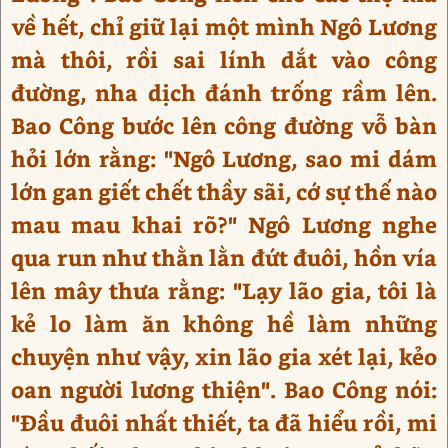
về hết, chỉ giữ lại một mình Ngô Lương
mà thôi, rồi sai lính dắt vào công
đường, nha dịch đánh trống rầm lên.
Bao Công bước lên công đường vỗ bàn
hỏi lớn rằng: "Ngô Lương, sao mi dám
lớn gan giết chết thầy sãi, cớ sự thế nào
mau mau khai rõ?" Ngô Lương nghe
qua run như thằn lằn đứt đuôi, hồn vía
lên mây thưa rằng: "Lạy lão gia, tôi là
kẻ lo làm ăn không hề làm những
chuyện như vậy, xin lão gia xét lại, kẻo
oan người lương thiện". Bao Công nói:
"Đầu đuôi nhất thiết, ta đã hiểu rồi, mi