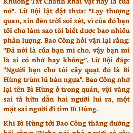
Khuông Tất Chánh khai vật này là của
nó". Lữ Bội lật đật thưa: "Lạy thượng
quan, xin đèn trời soi xét, vì của đó bạn
tôi cho làm sao tôi biết được bao nhiêu
phân lượng. Bao Công hỏi vặn lại rằng:
"Đã nói là của bạn mi cho, vậy bạn mi
là ai có nhớ hay không”. Lữ Bội đáp:
"Người bạn cho tôi cây quạt đó là Bì
Hùng trùm lũ bán ngựa”. Bao Công nhớ
lại tên Bì Hùng ở trong quán, vội vàng
sai tả hữu dẫn hai người lui ra, một
mặt sai người đi tìm Bì Hùng.
Khi Bì Hùng tới Bao Công thăng đường
hỏi rằng: "Nghe nói nhà ngươi có cây