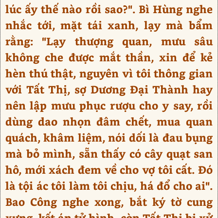
lúc ấy thế nào rồi sao?". Bì Hùng nghe
nhắc tới, mặt tái xanh, lạy mà bẩm
rằng: "Lạy thượng quan, mưu sâu
không che được mắt thần, xin để kẻ
hèn thú thật, nguyên vì tôi thông gian
với Tất Thị, sợ Dương Đại Thành hay
nên lập mưu phục rượu cho y say, rồi
dùng dao nhọn đâm chết, mua quan
quách, khâm liệm, nói dối là đau bụng
mà bỏ mình, sẵn thấy có cây quạt san
hô, mới xách đem về cho vợ tôi cất. Đó
là tội ác tôi làm tôi chịu, há đổ cho ai".
Bao Công nghe xong, bắt ký tờ cung
xưng, kết án tử hình, còn Tất Thị bị xử