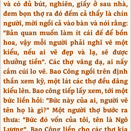
và có đủ bút, nghiên, giấy ở sau nhà,
đem bọn thợ ra đó đếm cả thẩy là chín
người, mời ngồi cả vào bàn và nói rằng:
"Bản quan muốn làm ít cái đế để bồn
hoa, vậy mỗi người phải nghĩ vẽ một
kiểu, nếu ai vẽ đẹp và lạ, sẽ được
thưởng tiền". Các thợ vâng dạ, ai nấy
cắm cúi lo vẽ. Bao Công ngồi trên định
thần xem kỹ, một lát các thợ đều dâng
kiểu lên. Bao công tiếp lấy xem, tới một
bức liền hỏi: "Bức này của ai, người vẽ
tên họ là gì?" Một người thợ bước ra
thưa: "Bức đó vốn của tôi, tên là Ngô
Lương". Bao Công liền cho các thợ kia