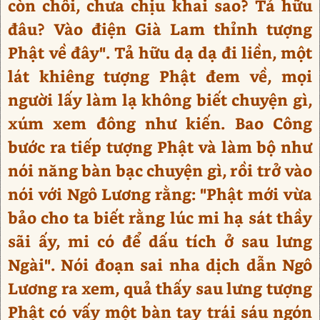
còn chối, chưa chịu khai sao? Tả hữu
đâu? Vào điện Già Lam thỉnh tượng
Phật về đây". Tả hữu dạ dạ đi liền, một
lát khiêng tượng Phật đem về, mọi
người lấy làm lạ không biết chuyện gì,
xúm xem đông như kiến. Bao Công
bước ra tiếp tượng Phật và làm bộ như
nói năng bàn bạc chuyện gì, rồi trở vào
nói với Ngô Lương rằng: "Phật mới vừa
bảo cho ta biết rằng lúc mi hạ sát thầy
sãi ấy, mi có để dấu tích ở sau lưng
Ngài". Nói đoạn sai nha dịch dẫn Ngô
Lương ra xem, quả thấy sau lưng tượng
Phật có vấy một bàn tay trái sáu ngón