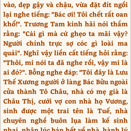
vào, dẹp gậy và chậu, vừa đặt đít ngồi
lại nghe tiếng: "Bác ơi! Tôi chết rất oan
khổ!". Trương Tam kinh hãi nói thầm
rằng: "Cái gì mà cứ ghẹo ta mãi vậy?
Người chính trực sợ cóc gì loài ma
quái". Nghĩ vậy liền cất tiếng hỏi rằng:
"Thôi, mi nói ta đã nghe rồi, vậy mi là
ai đó?". Bỗng nghe đáp: "Tôi đây là Lưu
Thế Xương người ở làng Bác Bửu ngoài
cửa thành Tô Châu, nhà có mẹ già là
Châu Thị, cưới vợ con nhà họ Vương,
sinh được một trai tên là Tuế, nhà
chuyên nghề buôn lụa làm kế sinh
nhai, nhân lúc bán hết về nhà, hành lý