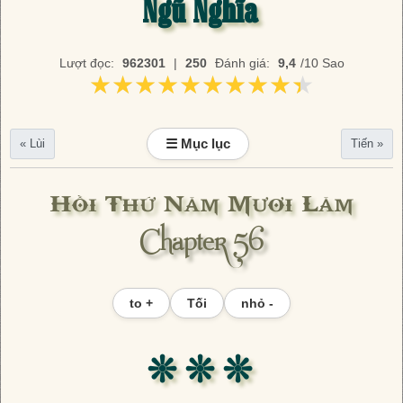
Ngũ Nghĩa
Lượt đọc:
962301
|
250
Đánh giá:
9,4
/10 Sao
★★★★★★★★★★
★★★★★★★★★★
☰ Mục lục
« Lùi
Tiến »
Hồi Thứ Năm Mươi Lăm
Chapter 56
to +
Tối
nhỏ -
❊ ❊ ❊