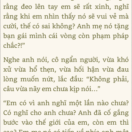
rằng đeo lên tay em sẽ rất xinh, nghĩ
rằng khi em nhìn thấy nó sẽ vui vẻ mà
cười, thế có sai không? Anh mẹ nó tặng
bạn gái mình cái vòng còn phạm pháp
chắc?!”
Nghe anh nói, cô ngẩn người, vừa khó
xử vừa hổ thẹn, vừa hối hận vừa đau
lòng muốn nứt, lắc đầu: “Không phải,
câu vừa nãy em chưa kịp nói…”
“Em có vì anh nghĩ một lần nào chưa?
Có nghĩ cho anh chưa? Anh đã cố gắng
bước vào thế giới của em, còn em thì
sao? Em mẹ nó có tiến về phía anh một