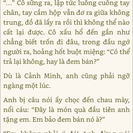
“…” Cô sững ra, lập tức luống cuống tay
chân, tay cầm hộp vẫn đơ ra giữa không
trung, đồ đã lấy ra rồi thì không thể nào
cất lại được. Cô xấu hổ đến gần như
chẳng biết trốn đi đâu, trong đầu ngớ
người ra, hoảng hốt buột miệng: “Có thể
trả lại không, hay là đem bán?”
Dù là Cảnh Minh, anh cũng phải ngỡ
ngàng một lúc.
Anh bị câu nói ấy chọc đến chau mày,
nổi cáu: “Đây là món quà đầu tiên anh
tặng em. Em bảo đem bán nó à?”