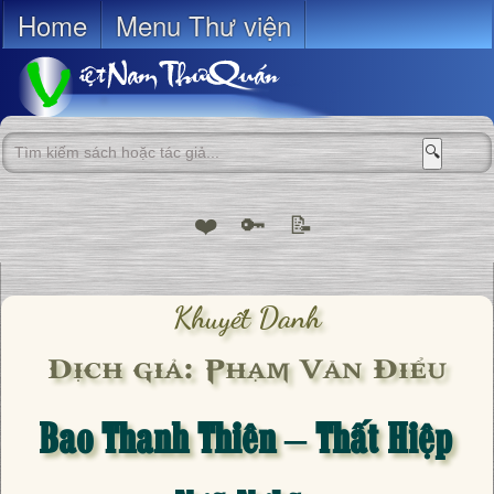
Home
Menu Thư viện
🔍
❤️
🔑
📝
Khuyết Danh
Dịch giả: Phạm Văn Điểu
Bao Thanh Thiên – Thất Hiệp