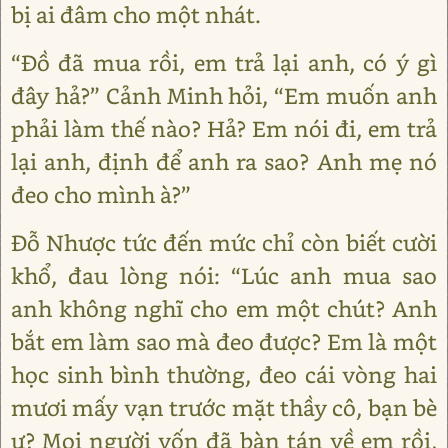
bị ai đâm cho một nhát.
“Đồ đã mua rồi, em trả lại anh, có ý gì
đây hả?” Cảnh Minh hỏi, “Em muốn anh
phải làm thế nào? Hả? Em nói đi, em trả
lại anh, định để anh ra sao? Anh mẹ nó
đeo cho mình à?”
Đỗ Nhược tức đến mức chỉ còn biết cười
khổ, đau lòng nói: “Lúc anh mua sao
anh không nghĩ cho em một chút? Anh
bắt em làm sao mà đeo được? Em là một
học sinh bình thường, đeo cái vòng hai
mươi mấy vạn trước mặt thầy cô, bạn bè
ư? Mọi người vốn đã bàn tán về em rồi,