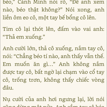
béo,” Cảnh Minh nói rõ, “Để anh xem
nào, béo thật không?” Nói xong, anh
liền ôm eo cô, một tay bế bổng cô lên.
Tim cô lại thót lên, đấm vào vai anh:
“Thả em xuống.”
Anh cười lớn, thả cô xuống, nắm tay cô,
nói: “Chẳng béo tí nào, anh thấy vẫn thế.
Em muốn ăn gì…” Anh không nắm
được tay cô, bất ngờ lại chạm vào cổ tay
cô, trống trơn, không thấy chiếc vòng
đâu.
Nụ cười của anh hơi ngưng lại, lời nói
cũng dừng một nửa. Anh cầm tay cô kéo