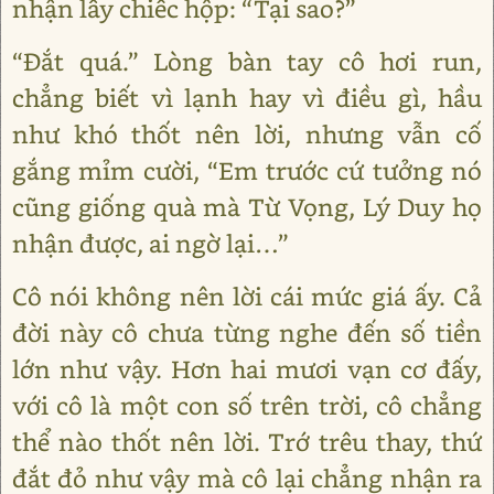
nhận lấy chiếc hộp: “Tại sao?”
“Đắt quá.” Lòng bàn tay cô hơi run,
chẳng biết vì lạnh hay vì điều gì, hầu
như khó thốt nên lời, nhưng vẫn cố
gắng mỉm cười, “Em trước cứ tưởng nó
cũng giống quà mà Từ Vọng, Lý Duy họ
nhận được, ai ngờ lại…”
Cô nói không nên lời cái mức giá ấy. Cả
đời này cô chưa từng nghe đến số tiền
lớn như vậy. Hơn hai mươi vạn cơ đấy,
với cô là một con số trên trời, cô chẳng
thể nào thốt nên lời. Trớ trêu thay, thứ
đắt đỏ như vậy mà cô lại chẳng nhận ra