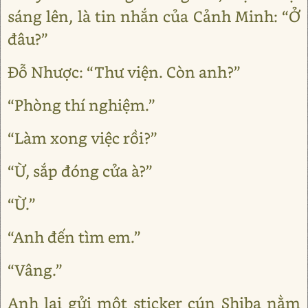
sáng lên, là tin nhắn của Cảnh Minh: “Ở
đâu?”
Đỗ Nhược: “Thư viện. Còn anh?”
“Phòng thí nghiệm.”
“Làm xong việc rồi?”
“Ừ, sắp đóng cửa à?”
“Ừ.”
“Anh đến tìm em.”
“Vâng.”
Anh lại gửi một sticker cún Shiba nằm