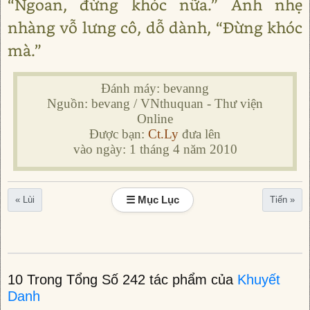
“Ngoan, đừng khóc nữa.” Anh nhẹ
nhàng vỗ lưng cô, dỗ dành, “Đừng khóc
mà.”
Đánh máy: bevanng
Nguồn: bevang / VNthuquan - Thư viện
Online
Được bạn:
Ct.Ly
đưa lên
vào ngày: 1 tháng 4 năm 2010
☰ Mục Lục
« Lùi
Tiến »
10 Trong Tổng Số 242 tác phẩm của
Khuyết
Danh