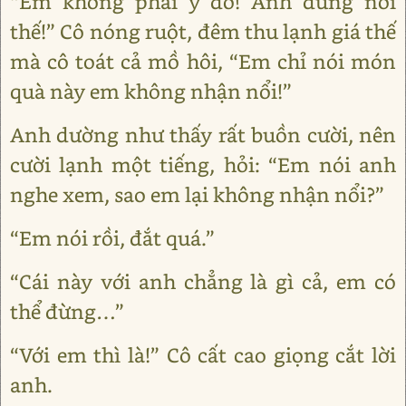
“Em không phải ý đó! Anh đừng nói
thế!” Cô nóng ruột, đêm thu lạnh giá thế
mà cô toát cả mồ hôi, “Em chỉ nói món
quà này em không nhận nổi!”
Anh dường như thấy rất buồn cười, nên
cười lạnh một tiếng, hỏi: “Em nói anh
nghe xem, sao em lại không nhận nổi?”
“Em nói rồi, đắt quá.”
“Cái này với anh chẳng là gì cả, em có
thể đừng…”
“Với em thì là!” Cô cất cao giọng cắt lời
anh.