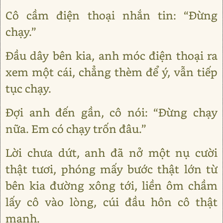
Cô cầm điện thoại nhắn tin: “Đừng
chạy.”
Đầu dây bên kia, anh móc điện thoại ra
xem một cái, chẳng thèm để ý, vẫn tiếp
tục chạy.
Đợi anh đến gần, cô nói: “Đừng chạy
nữa. Em có chạy trốn đâu.”
Lời chưa dứt, anh đã nở một nụ cười
thật tươi, phóng mấy bước thật lớn từ
bên kia đường xông tới, liền ôm chầm
lấy cô vào lòng, cúi đầu hôn cô thật
mạnh.