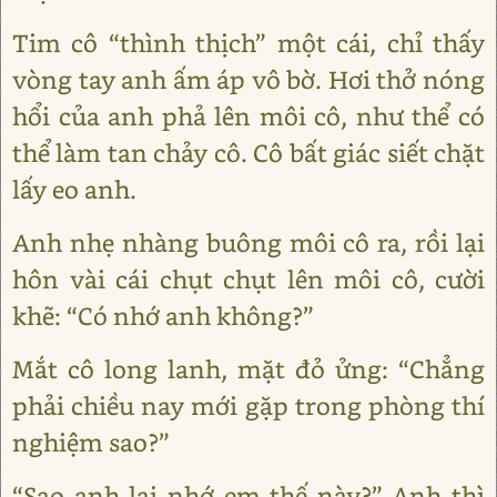
Tim cô “thình thịch” một cái, chỉ thấy
vòng tay anh ấm áp vô bờ. Hơi thở nóng
hổi của anh phả lên môi cô, như thể có
thể làm tan chảy cô. Cô bất giác siết chặt
lấy eo anh.
Anh nhẹ nhàng buông môi cô ra, rồi lại
hôn vài cái chụt chụt lên môi cô, cười
khẽ: “Có nhớ anh không?”
Mắt cô long lanh, mặt đỏ ửng: “Chẳng
phải chiều nay mới gặp trong phòng thí
nghiệm sao?”
“Sao anh lại nhớ em thế này?” Anh thì