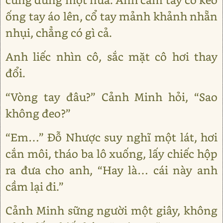
ống tay áo lên, cổ tay mảnh khảnh nhẵn
nhụi, chẳng có gì cả.
Anh liếc nhìn cô, sắc mặt cô hơi thay
đổi.
“Vòng tay đâu?” Cảnh Minh hỏi, “Sao
không đeo?”
“Em…” Đỗ Nhược suy nghĩ một lát, hơi
cắn môi, tháo ba lô xuống, lấy chiếc hộp
ra đưa cho anh, “Hay là… cái này anh
cầm lại đi.”
Cảnh Minh sững người một giây, không