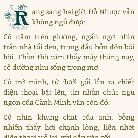
R
ạng sáng hai giờ, Đỗ Nhược vẫn
không ngủ được.
Cô nằm trên giường, ngẩn ngơ nhìn
trần nhà tối đen, trong đầu hỗn độn bời
bời. Thẫn thờ cảm thấy mấy tháng nay,
cô dường như sống trong mơ.
Cô trở mình, từ dưới gối lần ra chiếc
điện thoại bật lên, tin nhắn chúc ngủ
ngon của Cảnh Minh vẫn còn đó.
Cô nhìn khung chat của anh, bỗng
nhiên thấy hơi chạnh lòng, liền nhét
điện thoại trở lại, vùi đầu vào gối.