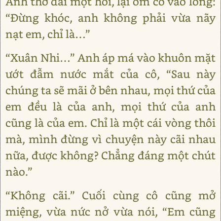
Anh thở dài một hồi, lại ôm cô vào lòng:
“Đừng khóc, anh không phải vừa nãy
nạt em, chỉ là…”
“Xuân Nhi…” Anh áp má vào khuôn mặt
ướt đẫm nước mắt của cô, “Sau này
chúng ta sẽ mãi ở bên nhau, mọi thứ của
em đều là của anh, mọi thứ của anh
cũng là của em. Chỉ là một cái vòng thôi
mà, mình đừng vì chuyện này cãi nhau
nữa, được không? Chẳng đáng một chút
nào.”
“Không cãi.” Cuối cùng cô cũng mở
miệng, vừa nức nở vừa nói, “Em cũng