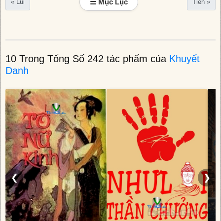
☰ Mục Lục
« Lùi
Tiến »
10 Trong Tổng Số 242 tác phẩm của
Khuyết
Danh
❮
❯