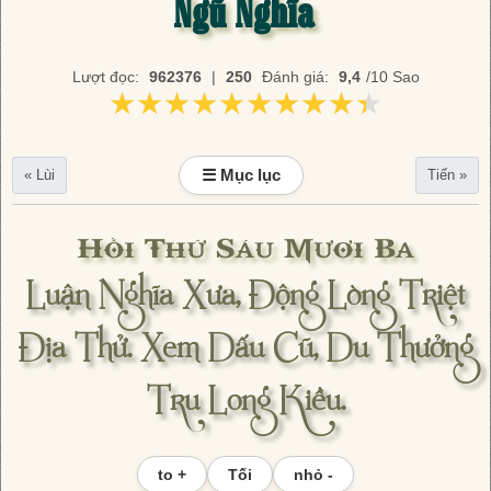
Ngũ Nghĩa
Lượt đọc:
962376
|
250
Đánh giá:
9,4
/10 Sao
★★★★★★★★★★
★★★★★★★★★★
☰ Mục lục
« Lùi
Tiến »
Hồi Thứ Sáu Mươi Ba
Luận Nghĩa Xưa, Động Lòng Triệt
Địa Thử. Xem Dấu Cũ, Du Thưởng
Tru Long Kiều.
to +
Tối
nhỏ -