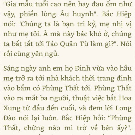
"Gia mẫu tuổi cao nên hay đau ốm như
vậy, phiền lòng Âu huynh". Bắc Hiệp
nói: "Chúng ta là bạn tri kỷ, mẹ nhị vị
như mẹ tôi. À mà này bác khó ở, chúng
ta bất tất tới Táo Quân Từ làm gì?". Nói
rồi cùng yên ngủ.
Sáng ngày anh em họ Đinh vừa vào hầu
mẹ trở ra tới nhà khách thời trang đinh
vào bẩm có Phùng Thất tới. Phùng Thất
vào ra mắt ba người, thuật việc bắt Hoa
Xung từ đầu đến cuối, và đem lời Long
Đào nói lại luôn. Bắc Hiệp hỏi: “Phùng
Thất, chừng nào mi trở về bên ấy?".