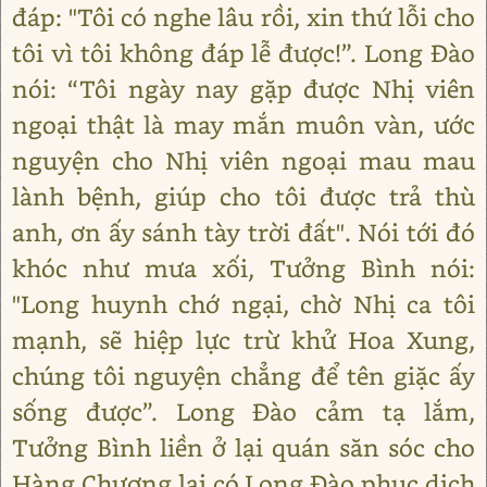
đáp: "Tôi có nghe lâu rồi, xin thứ lỗi cho
tôi vì tôi không đáp lễ được!”. Long Đào
nói: “Tôi ngày nay gặp được Nhị viên
ngoại thật là may mắn muôn vàn, ước
nguyện cho Nhị viên ngoại mau mau
lành bệnh, giúp cho tôi được trả thù
anh, ơn ấy sánh tày trời đất". Nói tới đó
khóc như mưa xối, Tưởng Bình nói:
"Long huynh chớ ngại, chờ Nhị ca tôi
mạnh, sẽ hiệp lực trừ khử Hoa Xung,
chúng tôi nguyện chẳng để tên giặc ấy
sống được”. Long Đào cảm tạ lắm,
Tưởng Bình liền ở lại quán săn sóc cho
Hàng Chương lại có Long Đào phục dịch