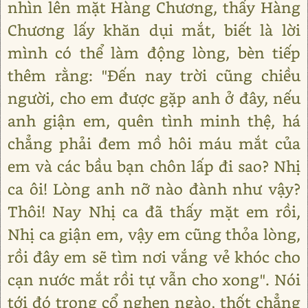
nhìn lên mặt Hàng Chương, thấy Hàng
Chương lấy khăn dụi mắt, biết là lời
mình có thể làm động lòng, bèn tiếp
thêm rằng: "Đến nay trời cũng chiều
người, cho em được gặp anh ở đây, nếu
anh giận em, quên tình minh thệ, há
chẳng phải đem mồ hôi máu mắt của
em và các bầu bạn chôn lấp đi sao? Nhị
ca ôi! Lòng anh nỡ nào đành như vậy?
Thôi! Nay Nhị ca đã thấy mặt em rồi,
Nhị ca giận em, vậy em cũng thỏa lòng,
rồi đây em sẽ tìm nơi vắng vẻ khóc cho
cạn nước mắt rồi tự vẫn cho xong". Nói
tới đó trong cổ nghẹn ngào, thốt chẳng