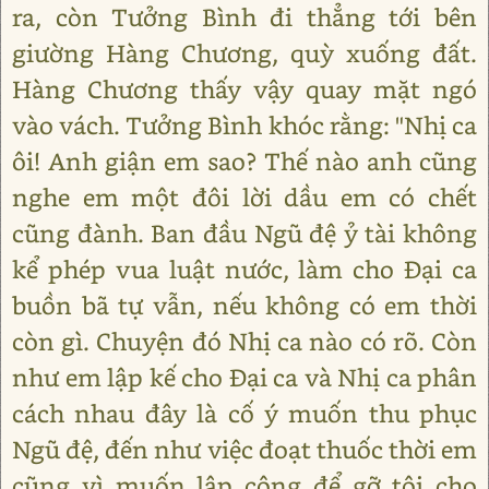
ra, còn Tưởng Bình đi thẳng tới bên
giường Hàng Chương, quỳ xuống đất.
Hàng Chương thấy vậy quay mặt ngó
vào vách. Tưởng Bình khóc rằng: "Nhị ca
ôi! Anh giận em sao? Thế nào anh cũng
nghe em một đôi lời dầu em có chết
cũng đành. Ban đầu Ngũ đệ ỷ tài không
kể phép vua luật nước, làm cho Đại ca
buồn bã tự vẫn, nếu không có em thời
còn gì. Chuyện đó Nhị ca nào có rõ. Còn
như em lập kế cho Đại ca và Nhị ca phân
cách nhau đây là cố ý muốn thu phục
Ngũ đệ, đến như việc đoạt thuốc thời em
cũng vì muốn lập công để gỡ tội cho