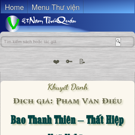
Home
Menu Thư viện
🔍
❤️
🔑
📝
Khuyết Danh
Dịch giả: Phạm Văn Điểu
Bao Thanh Thiên – Thất Hiệp