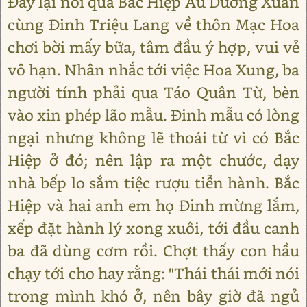
Đây lại nói qua Bắc Hiệp Âu Dương Xuân
cùng Đinh Triệu Lang về thôn Mạc Hoa
chơi bời mấy bữa, tâm đầu ý hợp, vui vẻ
vô hạn. Nhân nhắc tới việc Hoa Xung, ba
người tính phải qua Táo Quân Từ, bèn
vào xin phép lão mẫu. Đinh mẫu có lòng
ngại nhưng không lẽ thoái từ vì có Bắc
Hiệp ở đó; nên lập ra một chước, dạy
nhà bếp lo sắm tiệc rượu tiễn hành. Bắc
Hiệp và hai anh em họ Đinh mừng lắm,
xếp đặt hành lý xong xuôi, tới đầu canh
ba đã dùng cơm rồi. Chợt thấy con hầu
chạy tới cho hay rằng: "Thái thái mới nói
trong mình khó ở, nên bây giờ đã ngủ