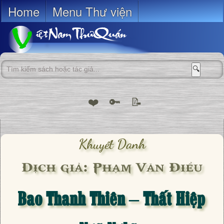
Home
Menu Thư viện
🔍
❤️
🔑
📝
Khuyết Danh
Dịch giả: Phạm Văn Điểu
Bao Thanh Thiên – Thất Hiệp