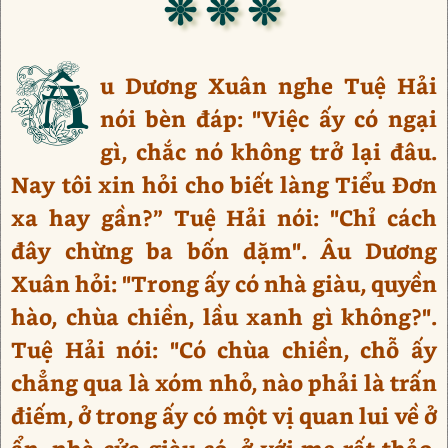
❊ ❊ ❊
Â
u Dương Xuân nghe Tuệ Hải
nói bèn đáp: "Việc ấy có ngại
gì, chắc nó không trở lại đâu.
Nay tôi xin hỏi cho biết làng Tiểu Đơn
xa hay gần?” Tuệ Hải nói: "Chỉ cách
đây chừng ba bốn dặm". Âu Dương
Xuân hỏi: "Trong ấy có nhà giàu, quyền
hào, chùa chiền, lầu xanh gì không?".
Tuệ Hải nói: "Có chùa chiền, chỗ ấy
chẳng qua là xóm nhỏ, nào phải là trấn
điếm, ở trong ấy có một vị quan lui về ở