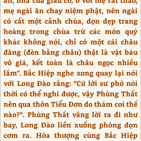
ẩn, nhà cửa giàu có, ở với mẹ rất thảo,
mẹ ngài ăn chay niệm phật, nên ngài
có cất một cảnh chùa, dọn dẹp trang
hoàng trong chùa trừ các món quý
khác không nói, chỉ có một cái châu
đăng (đèn bằng châu) thật là vật báu
vô giá, kết toàn là châu ngọc nhiều
lắm”. Bắc Hiệp nghe xong quay lại nói
với Long Đào rằng: "Cứ lời sư phó nói
thời có thể nghi được, vậy Phùng Thất
nên qua thôn Tiểu Đơn do thám coi thế
nào?". Phùng Thất vâng lời ra đi như
bay, Long Đào liền xuống phòng dọn
cơm ra. Hòa thượng cùng Bắc Hiệp