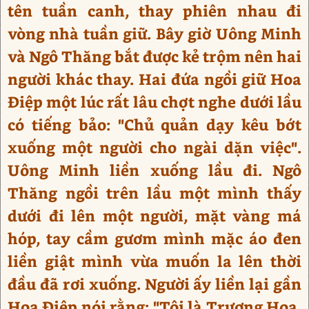
tên tuần canh, thay phiên nhau đi
vòng nhà tuần giữ. Bây giờ Uông Minh
và Ngô Thăng bắt được kẻ trộm nên hai
người khác thay. Hai đứa ngồi giữ Hoa
Điệp một lúc rất lâu chợt nghe dưới lầu
có tiếng bảo: "Chủ quản dạy kêu bớt
xuống một người cho ngài dặn việc".
Uông Minh liền xuống lầu đi. Ngô
Thăng ngồi trên lầu một mình thấy
dưới đi lên một người, mặt vàng má
hóp, tay cầm gươm mình mặc áo đen
liền giật mình vừa muốn la lên thời
đầu đã rơi xuống. Người ấy liền lại gần
Hoa Điệp nói rằng: "Tôi là Trương Hoa,