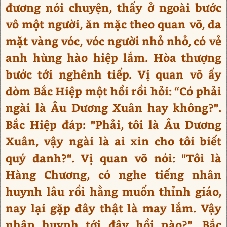
đương nói chuyện, thấy ở ngoài bước
vô một người, ăn mặc theo quan võ, da
mặt vàng vóc, vóc người nhỏ nhỏ, có vẻ
anh hùng hào hiệp lắm. Hòa thượng
bước tới nghênh tiếp. Vị quan võ ấy
dòm Bắc Hiệp một hồi rồi hỏi: “Có phải
ngài là Âu Dương Xuân hay không?".
Bắc Hiệp đáp: "Phải, tôi là Âu Dương
Xuân, vậy ngài là ai xin cho tôi biết
quý danh?". Vị quan võ nói: "Tôi là
Hàng Chương, có nghe tiếng nhân
huynh lâu rồi hằng muốn thỉnh giáo,
nay lại gặp đây thật là may lắm. Vậy
nhân huynh tới đây hồi nào?". Bắc