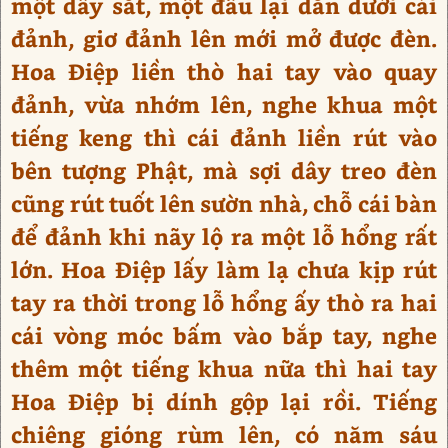
một dây sắt, một đầu lại dằn dưới cái
đảnh, giơ đảnh lên mới mở được đèn.
Hoa Điệp liền thò hai tay vào quay
đảnh, vừa nhớm lên, nghe khua một
tiếng keng thì cái đảnh liền rút vào
bên tượng Phật, mà sợi dây treo đèn
cũng rút tuốt lên sườn nhà, chỗ cái bàn
để đảnh khi nãy lộ ra một lỗ hổng rất
lớn. Hoa Điệp lấy làm lạ chưa kịp rút
tay ra thời trong lỗ hổng ấy thò ra hai
cái vòng móc bấm vào bắp tay, nghe
thêm một tiếng khua nữa thì hai tay
Hoa Điệp bị dính gộp lại rồi. Tiếng
chiêng gióng rùm lên, có năm sáu