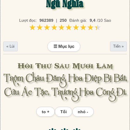
Ngũ Nghĩa
Lượt đọc:
962389
|
250
Đánh giá:
9,4
/10 Sao
★★★★★★★★★★
★★★★★★★★★★
☰ Mục lục
« Lùi
Tiến »
Hồi Thứ Sáu Mươi Lăm
Trộm Châu Đăng, Hoa Điệp Bị Bắt,
Cứu Ác Tặc, Trương Hoa Cõng Đi.
to +
Tối
nhỏ -