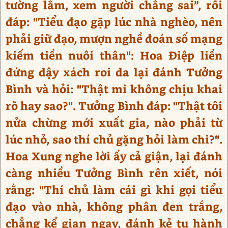
tường lắm, xem người chẳng sai”, rồi
đáp: "Tiểu đạo gặp lúc nhà nghèo, nên
phải giữ đạo, mượn nghề đoán số mạng
kiếm tiền nuôi thân": Hoa Điệp liền
đứng dậy xách roi da lại đánh Tưởng
Bình và hỏi: "Thật mi không chịu khai
rõ hay sao?". Tưởng Bình đáp: "Thật tôi
nửa chừng mới xuất gia, nào phải từ
lúc nhỏ, sao thí chủ gặng hỏi làm chi?".
Hoa Xung nghe lời ấy cả giận, lại đánh
càng nhiều Tưởng Bình rên xiết, nói
rằng: "Thí chủ làm cái gì khi gọi tiểu
đạo vào nhà, không phân đen trắng,
chẳng kể gian ngay, đánh kẻ tu hành