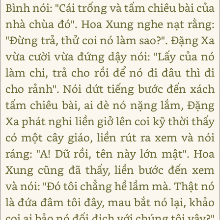
Bình nói: "Cái trống và tấm chiêu bài của
nhà chùa đó". Hoa Xung nghe nạt rằng:
"Đừng trả, thử coi nó làm sao?". Đặng Xa
vừa cười vừa đứng dậy nói: "Lấy của nó
làm chi, trả cho rồi để nó đi đâu thì đi
cho rảnh". Nói dứt tiếng bước đến xách
tấm chiêu bài, ai dè nó nặng lắm, Đặng
Xa phát nghi liền giở lên coi kỹ thời thấy
có một cây giáo, liền rút ra xem và nói
ráng: "A! Dữ rồi, tên này lớn mật". Hoa
Xung cũng đã thấy, liền bước đến xem
và nói: "Đó tôi chẳng hề lầm mà. Thật nó
là đứa đâm tôi đây, mau bắt nó lại, khảo
coi ai bảo nó đối địch với chúng tôi vậy?"