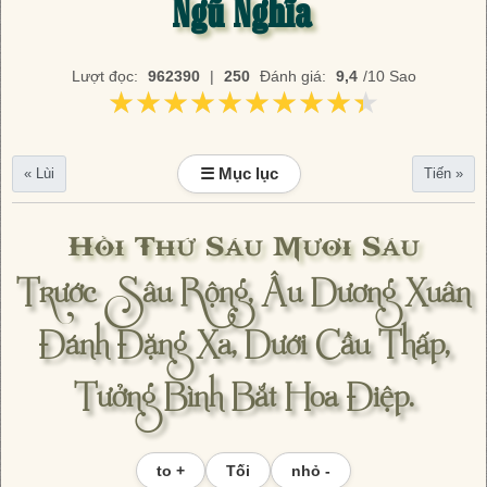
Ngũ Nghĩa
Lượt đọc:
962390
|
250
Đánh giá:
9,4
/10 Sao
★★★★★★★★★★
★★★★★★★★★★
☰ Mục lục
« Lùi
Tiến »
Hồi Thứ Sáu Mươi Sáu
Trước Sâu Rộng, Âu Dương Xuân
Đánh Đặng Xa, Dưới Cầu Thấp,
Tưởng Bình Bắt Hoa Điệp.
to +
Tối
nhỏ -