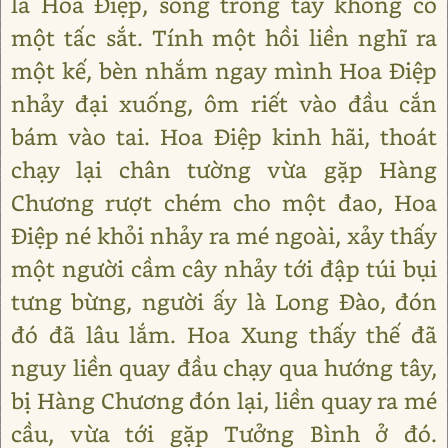
là Hoa Điệp, song trong tay không có
một tấc sắt. Tính một hồi liền nghĩ ra
một kế, bèn nhắm ngay mình Hoa Điệp
nhảy đại xuống, ôm riết vào đầu cắn
bám vào tai. Hoa Điệp kinh hãi, thoát
chạy lại chân tường vừa gặp Hàng
Chương rượt chém cho một đao, Hoa
Điệp né khỏi nhảy ra mé ngoài, xảy thấy
một người cầm cây nhảy tới đập túi bụi
tưng bừng, người ấy là Long Đào, đón
đó đã lâu lắm. Hoa Xung thấy thế đã
nguy liền quay đầu chạy qua hướng tây,
bị Hàng Chương đón lại, liền quay ra mé
cầu, vừa tới gặp Tưởng Bình ở đó.