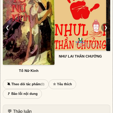
❮
❯
NHƯ LAI THẦN CHƯỞNG
Tố Nữ Kinh
🔕 Theo dõi tác phẩm
☆ Yêu thích
(0)
🚩 Báo lỗi nội dung
💬 Thảo luận