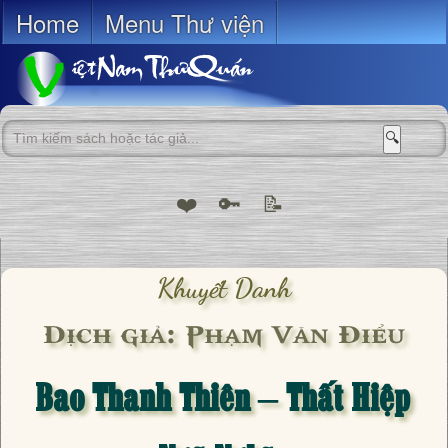
Home
Menu Thư viện
🔍
❤️
🔑
📝
Khuyết Danh
Dịch giả: Phạm Văn Điểu
Bao Thanh Thiên – Thất Hiệp