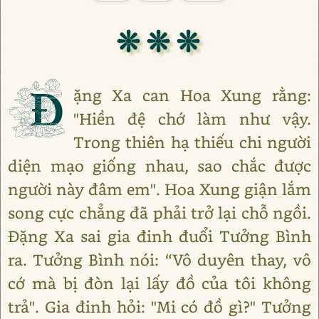
❊ ❊ ❊
Đ
ặng Xa can Hoa Xung rằng:
"Hiền đệ chớ làm như vậy.
Trong thiên hạ thiếu chi người
diện mạo giống nhau, sao chắc được
người này đâm em". Hoa Xung giận lắm
song cực chẳng đã phải trở lại chỗ ngồi.
Đặng Xa sai gia đinh đuổi Tưởng Bình
ra. Tưởng Bình nói: “Vô duyên thay, vô
cớ mà bị đòn lại lấy đồ của tôi không
trả". Gia đinh hỏi: "Mi có đồ gì?" Tưởng