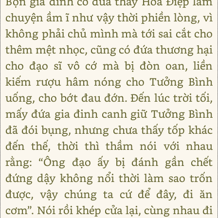
Bọn gia đinh có đứa thấy Hoa Điệp làm
chuyện ầm ĩ như vậy thời phiền lòng, vì
không phải chủ mình mà tới sai cắt cho
thêm mệt nhọc, cũng có đứa thương hại
cho đạo sĩ vô cớ mà bị đòn oan, liền
kiếm rượu hâm nóng cho Tưởng Bình
uống, cho bớt đau đớn. Đến lúc trời tối,
mấy đứa gia đinh canh giữ Tưởng Bình
đã đói bụng, nhưng chưa thấy tốp khác
đến thế, thời thì thầm nói với nhau
rằng: “Ông đạo ấy bị đánh gần chết
đứng dậy không nổi thời làm sao trốn
được, vậy chúng ta cứ để đây, đi ăn
cơm”. Nói rồi khép cửa lại, cùng nhau đi