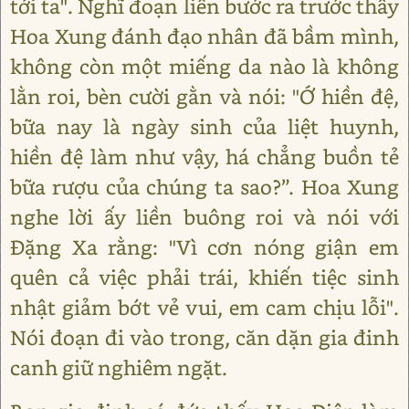
tới ta". Nghĩ đoạn liền bước ra trước thấy
Hoa Xung đánh đạo nhân đã bầm mình,
không còn một miếng da nào là không
lằn roi, bèn cười gằn và nói: "Ớ hiền đệ,
bữa nay là ngày sinh của liệt huynh,
hiền đệ làm như vậy, há chẳng buồn tẻ
bữa rượu của chúng ta sao?”. Hoa Xung
nghe lời ấy liền buông roi và nói với
Đặng Xa rằng: "Vì cơn nóng giận em
quên cả việc phải trái, khiến tiệc sinh
nhật giảm bớt vẻ vui, em cam chịu lỗi".
Nói đoạn đi vào trong, căn dặn gia đinh
canh giữ nghiêm ngặt.