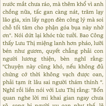
nước mắt chưa ráo, mà thêm khổ vì anh
chồng nữa, tấc gan càng nát, trăm lạy
lão gia, xin lấy ngọn đèn công lý mà soi
chỗ tối tăm cho phận góa bụa này nhờ
ơn". Nói dứt lại khóc tức tưởi. Bao Công
thấy Lưu Thị miệng lanh hơn pháo, lưỡi
bén như gươm, quyết chẳng phải con
người lương thiện, bèn nghĩ rằng:
"Chuyện này cũng khó, nếu không đủ
chứng cớ thời không vạch được oan,
phải tạm ít lâu sai người thám thính “.
Nghĩ rồi liền nói với Lưu Thị rằng: "Bổn
quan nghe lời mi khai gian ngay chưa
rõ, song bị người vu oan như thế, lẽ