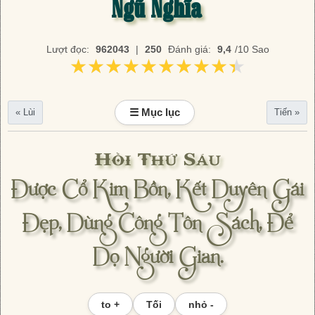
Ngũ Nghĩa
Lượt đọc:
962043
|
250
Đánh giá:
9,4
/10 Sao
★★★★★★★★★★
★★★★★★★★★★
☰ Mục lục
« Lùi
Tiến »
Hồi Thứ Sáu
Được Cổ Kim Bồn, Kết Duyên Gái
Đẹp, Dùng Công Tôn Sách, Để
Dọ Người Gian.
to +
Tối
nhỏ -