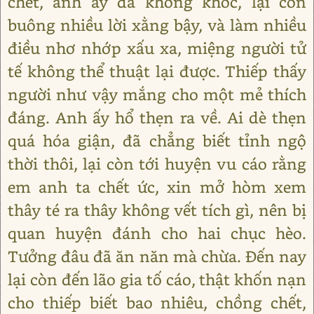
chết, anh ấy đã không khóc, lại còn
buông nhiều lời xằng bậy, và làm nhiều
điều nhơ nhớp xấu xa, miệng người tử
tế không thể thuật lại được. Thiếp thấy
người như vậy mắng cho một mẻ thích
đáng. Anh ấy hổ thẹn ra về. Ai dè thẹn
quá hóa giận, đã chẳng biết tỉnh ngộ
thời thôi, lại còn tới huyện vu cáo rằng
em anh ta chết ức, xin mở hòm xem
thây té ra thây không vết tích gì, nên bị
quan huyện đánh cho hai chục hèo.
Tưởng đâu đã ăn năn mà chừa. Đến nay
lại còn đến lão gia tố cáo, thật khốn nạn
cho thiếp biết bao nhiêu, chồng chết,