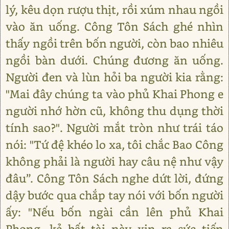
lý, kêu dọn rượu thịt, rồi xúm nhau ngồi
vào ăn uống. Công Tôn Sách ghé nhìn
thấy ngồi trên bốn người, còn bao nhiêu
ngồi bàn dưới. Chúng đương ăn uống.
Người đen và lùn hỏi ba người kia rằng:
"Mai đây chúng ta vào phủ Khai Phong e
người nhớ hờn cũ, không thu dụng thời
tính sao?". Người mắt tròn như trái táo
nói: "Tứ đệ khéo lo xa, tôi chắc Bao Công
không phải là người hay câu nệ như vậy
đâu”. Công Tôn Sách nghe dứt lời, đứng
dậy bước qua chắp tay nói với bốn người
ấy: "Nếu bốn ngài cần lên phủ Khai
Phong, kẻ bất tài này xin ra sức tiến