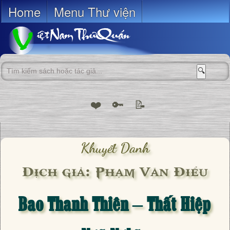
Home
Menu Thư viện
🔍
❤️
🔑
📝
Khuyết Danh
Dịch giả: Phạm Văn Điểu
Bao Thanh Thiên – Thất Hiệp