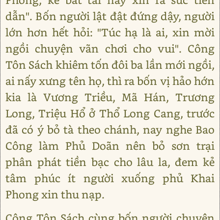
dẫn". Bốn người lật đật đứng dậy, người
lớn hơn hết hỏi: "Túc hạ là ai, xin mời
ngồi chuyện vãn chơi cho vui". Công
Tôn Sách khiêm tốn đôi ba lần mới ngồi,
ai nấy xưng tên họ, thì ra bốn vị hảo hớn
kia là Vương Triều, Mã Hán, Trương
Long, Triệu Hổ ở Thổ Long Cang, trước
đã có ý bỏ tà theo chánh, nay nghe Bao
Công làm Phủ Doãn nên bỏ sơn trại
phân phát tiền bạc cho lâu la, đem kẻ
tâm phúc ít người xuống phủ Khai
Phong xin thu nạp.
Công Tôn Sách cùng bốn người chuyện