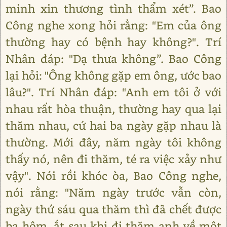
minh xin thương tình thẩm xét”. Bao
Công nghe xong hỏi rằng: "Em của ông
thường hay có bệnh hay không?". Trí
Nhân đáp: "Dạ thưa không”. Bao Công
lại hỏi: "Ông không gặp em ông, ước bao
lâu?". Trí Nhân đáp: "Anh em tôi ở với
nhau rất hòa thuận, thường hay qua lại
thăm nhau, cứ hai ba ngày gặp nhau là
thường. Mới đây, năm ngày tôi không
thấy nó, nên đi thăm, té ra việc xảy như
vậy". Nói rồi khóc òa, Bao Công nghe,
nói rằng: "Năm ngày trước vẫn còn,
ngày thứ sáu qua thăm thì đã chết được
ba hôm, ắt sau khi đi thăm anh về một