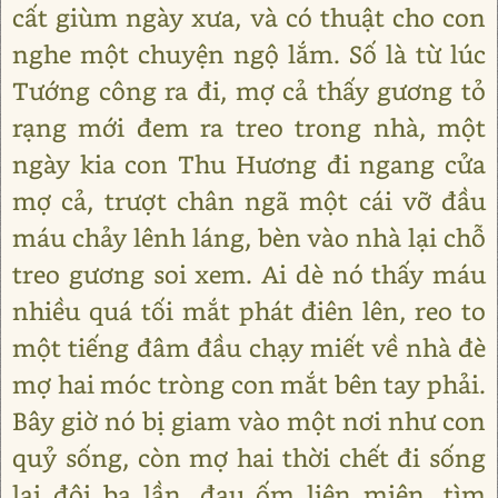
cất giùm ngày xưa, và có thuật cho con
nghe một chuyện ngộ lắm. Số là từ lúc
Tướng công ra đi, mợ cả thấy gương tỏ
rạng mới đem ra treo trong nhà, một
ngày kia con Thu Hương đi ngang cửa
mợ cả, trượt chân ngã một cái vỡ đầu
máu chảy lênh láng, bèn vào nhà lại chỗ
treo gương soi xem. Ai dè nó thấy máu
nhiều quá tối mắt phát điên lên, reo to
một tiếng đâm đầu chạy miết về nhà đè
mợ hai móc tròng con mắt bên tay phải.
Bây giờ nó bị giam vào một nơi như con
quỷ sống, còn mợ hai thời chết đi sống
lại đôi ba lần, đau ốm liên miên, tìm