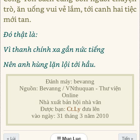
trò, ăn uống vui vẻ lắm, tới canh hai tiệc
mới tan.
Đó thật là:
Vì thanh chính xa gần nức tiếng
Nên anh hùng lặn lội tới hầu.
Đánh máy: bevanng
Nguồn: Bevanng / VNthuquan - Thư viện
Online
Nhà xuất bản hội nhà văn
Được bạn:
Ct.Ly
đưa lên
vào ngày: 31 tháng 3 năm 2010
☰ Mục Lục
« Lùi
Tiến »