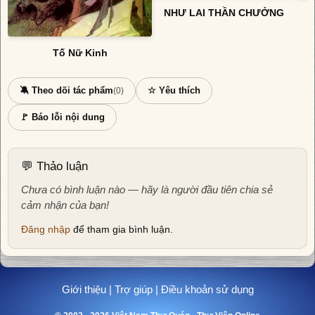
NHƯ LAI THẦN CHƯỞNG
Tố Nữ Kinh
🔕 Theo dõi tác phẩm
☆ Yêu thích
(0)
🚩 Báo lỗi nội dung
💬 Thảo luận
Chưa có bình luận nào — hãy là người đầu tiên chia sẻ
cảm nhận của bạn!
Đăng nhập
để tham gia bình luận.
Giới thiệu
|
Trợ giúp
|
Điều khoản sử dụng