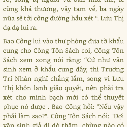
cũng khá thương, vậy tạm về, ba ngày
nữa sẽ tới công đường hầu xét “. Lưu Thị
dạ dạ lui ra.
Bao Công lui vào thư phòng đưa tờ khẩu
cung cho Công Tôn Sách coi, Công Tôn
Sách xem xong nói rằng: “Cứ như vãn
sinh xem ở khẩu cung đây, thì Trương
Trí Nhân nghĩ chẳng lầm, song vì Lưu
Thị khôn lanh giảo quyết, nên phải tra
xét cho minh bạch mới có thể thuyết
phục nó được". Bao Công hỏi: "Nếu vậy
phải làm sao?". Công Tôn Sách nói: "Đợi
vãn sinh giả đi dò thăm, chừng nào có