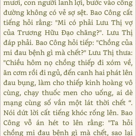
mươi, con người lanh lợi, bước vào công
đường không có vẻ sợ sệt. Bao Công cất
tiếng hỏi rằng: "Mi có phải Lưu Thị vợ
của Trương Hữu Đạo chăng?". Lưu Thị
đáp phải. Bao Công hỏi tiếp: "Chồng của
mi đau bệnh gì mà chết?" Lưu Thị thưa:
"Chiều hôm nọ chồng thiếp đi xóm về,
ăn cơm rồi đi ngủ, đến canh hai phát lên
đau bụng, làm cho thiếp kinh hoàng vô
cùng, chạy thuốc men cho uống, ai dè
mạng cùng số vắn một lát thời chết “.
Nói dứt lời cất tiếng khóc rống lên. Bao
Công vỗ án hét to lên rằng: "Ta hỏi
chồng mi đau bệnh gì mà chết, sao lại