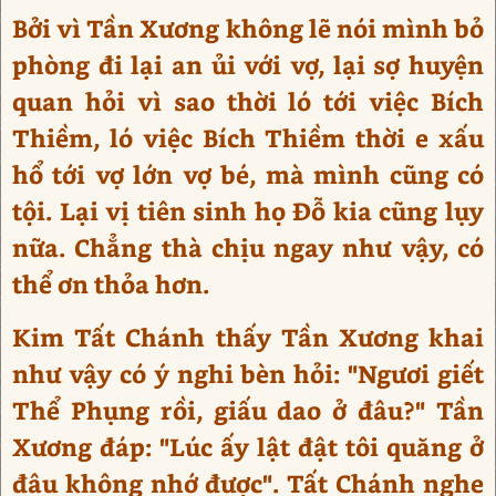
Bởi vì Tần Xương không lẽ nói mình bỏ
phòng đi lại an ủi với vợ, lại sợ huyện
quan hỏi vì sao thời ló tới việc Bích
Thiềm, ló việc Bích Thiềm thời e xấu
hổ tới vợ lớn vợ bé, mà mình cũng có
tội. Lại vị tiên sinh họ Đỗ kia cũng lụy
nữa. Chẳng thà chịu ngay như vậy, có
thể ơn thỏa hơn.
Kim Tất Chánh thấy Tần Xương khai
như vậy có ý nghi bèn hỏi: "Ngươi giết
Thể Phụng rồi, giấu dao ở đâu?" Tần
Xương đáp: "Lúc ấy lật đật tôi quăng ở
đâu không nhớ được". Tất Chánh nghe