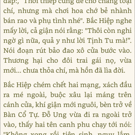
đáp:, ”Thôi thiếp cũng để cho chàng toại
chí, nhưng mà chơi hoa chớ bẻ nhành
bán rao và phụ tình nhé". Bắc Hiệp nghe
mấy lời, cả giận nói rằng: "Thôi còn nghi
ngờ gì nữa, quả y như lời Tịnh Tu mà!”.
Nói đoạn rút bảo đao xô cửa bước vào.
Thương hại cho đôi trai gái nọ, vừa
mới... chưa thỏa chí, mà hồn đã lìa đời.
Bắc Hiệp chém chết hai mạng, xách đầu
ra mé ngoài, buộc xâu lại máng trên
cánh cửa, khí giận mới nguôi, bèn trở về
Bàn Cổ Tự. Đỗ Ung vừa đi ra ngoài trở
vào, thấy hai tên canh phu chạy tới nói:
"Không xong rồi tiên sinh, nguy lắm,