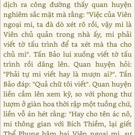
dịch ra công đường thấy quan huyện
nghiêm sắc mặt mà rằng: "Việc của Viên
ngoại mi, ta đà dò xét rõ rồi, vậy mi là
Viên chủ quản trong nhà ấy, mi phải
viết tờ tấu trình để ta xét mà tha cho
chủ mi". Tấn Bảo lui xuống viết tờ tấu
trình rồi dâng lên. Quan huyện hỏi:
"Phải tự mi viết hay là mượn ai?". Tấn
Bảo đáp: "Quả chữ tôi viết". Quan huyện
liền cầm lên xem kỹ, so với phong thư
lượm ở giàn hoa thời rập một tuồng chứ,
liền vỗ án hét rằng: "Hay cho tên ác nô,
mi thông gian với Bích Thiềm, lại giết
Thể Phụng hãm hại Viên ngoại mi, sự