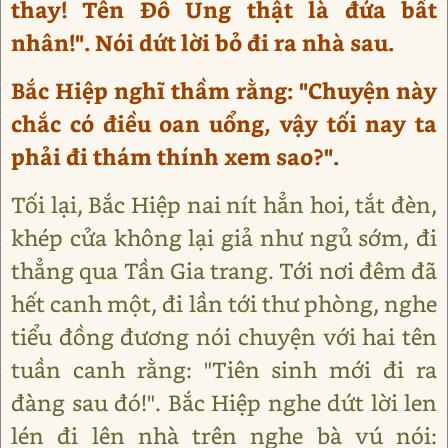
thay! Tên Đỗ Ung thật là đứa bất
nhân!". Nói dứt lời bỏ đi ra nhà sau.
Bắc Hiệp nghĩ thầm rằng: "Chuyện này
chắc có điều oan uổng, vậy tối nay ta
phải đi thám thính xem sao?".
Tối lại, Bắc Hiệp nai nít hẳn hoi, tắt đèn,
khép cửa không lại giả như ngủ sớm, đi
thẳng qua Tần Gia trang. Tới nơi đêm đã
hết canh một, đi lần tới thư phòng, nghe
tiểu đồng đương nói chuyện với hai tên
tuần canh rằng: "Tiên sinh mới đi ra
đàng sau đó!". Bắc Hiệp nghe dứt lời len
lén đi lên nhà trên nghe bà vú nói: