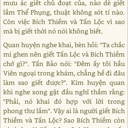
mưu ác giết chủ đoạt của, nào dè giết
lầm Thể Phụng, thuật không sót tí nào.
Còn việc Bích Thiềm và Tấn Lộc vì sao
mà bị giết thời nó nói không biết.
Quan huyện nghe khai, bèn hỏi: "Ta chắc
mi ghen nên giết Tấn Lộc và Bích Thiềm
chớ gì?". Tấn Bảo nói: "Đêm ấy tôi hầu
Viên ngoại trong khám, chẳng hề đi đâu
làm sao giết được?". Kim huyện quan
khi nghe xong gật đầu nghĩ thầm rằng:
"Phải, nó khai đó hợp với lời trong
phong thư lắm". Vậy ai là người giết Bích
Thiềm và Tấn Lộc? Sao Bích Thiềm còn