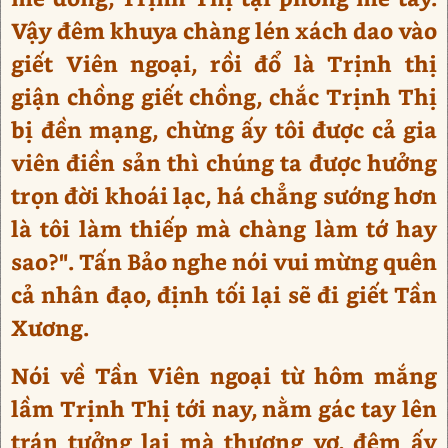
Vậy đêm khuya chàng lén xách dao vào
giết Viên ngoại, rồi đổ là Trịnh thị
giận chồng giết chồng, chắc Trịnh Thị
bị đền mạng, chừng ấy tôi được cả gia
viên điền sản thì chúng ta được hưởng
trọn đời khoái lạc, há chẳng sướng hơn
là tôi làm thiếp mà chàng làm tớ hay
sao?". Tấn Bảo nghe nói vui mừng quên
cả nhân đạo, định tối lại sẽ đi giết Tần
Xương.
Nói về Tần Viên ngoại từ hôm mắng
lầm Trịnh Thị tới nay, nằm gác tay lên
trán tưởng lại mà thương vợ, đêm ấy