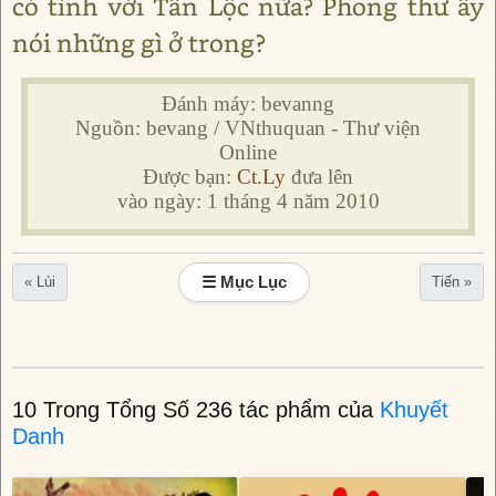
có tình với Tấn Lộc nữa? Phong thư ấy
nói những gì ở trong?
Đánh máy: bevanng
Nguồn: bevang / VNthuquan - Thư viện
Online
Được bạn:
Ct.Ly
đưa lên
vào ngày: 1 tháng 4 năm 2010
☰ Mục Lục
« Lùi
Tiến »
10 Trong Tổng Số 236 tác phẩm của
Khuyết
Danh