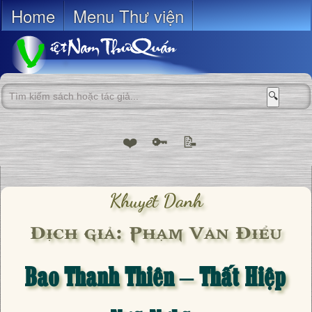
Home
Menu Thư viện
🔍
❤️
🔑
📝
Khuyết Danh
Dịch giả: Phạm Văn Điểu
Bao Thanh Thiên – Thất Hiệp