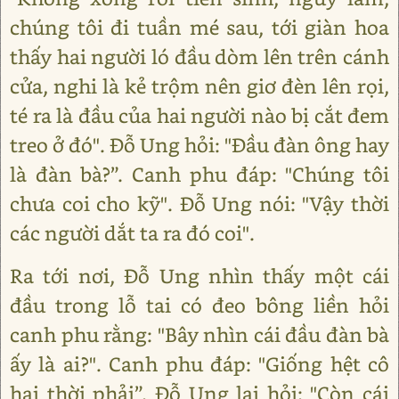
chúng tôi đi tuần mé sau, tới giàn hoa
thấy hai người ló đầu dòm lên trên cánh
cửa, nghi là kẻ trộm nên giơ đèn lên rọi,
té ra là đầu của hai người nào bị cắt đem
treo ở đó". Đỗ Ung hỏi: "Đầu đàn ông hay
là đàn bà?”. Canh phu đáp: "Chúng tôi
chưa coi cho kỹ". Đỗ Ung nói: "Vậy thời
các người dắt ta ra đó coi".
Ra tới nơi, Đỗ Ung nhìn thấy một cái
đầu trong lỗ tai có đeo bông liền hỏi
canh phu rằng: "Bây nhìn cái đầu đàn bà
ấy là ai?". Canh phu đáp: "Giống hệt cô
hai thời phải”. Đỗ Ung lại hỏi: "Còn cái