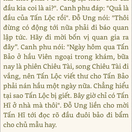
đầu kia coi là ai?". Canh phu đáp: "Quả là
đầu của Tấn Lộc rồi". Đỗ Ung nói: "Thôi
đừng có động tới nữa phải đi báo quan
lập tức. Hãy đi mời bốn vị quan gia ra
đây”. Canh phu nói: "Ngày hôm qua Tấn
Bảo ở hầu Viên ngoại trong khám, bữa
nay là phiên Chiêu Tài, song Chiêu Tài đi
vắng, nên Tấn Lộc viết thư cho Tấn Bảo
phải nán hầu một ngày nữa. Chẳng hiểu
tại sao Tấn Lộc bị giết. Bây giờ chỉ có Tấn
Hĩ ở nhà mà thôi". Đỗ Ung liền cho mời
Tấn Hĩ tới đọc rõ đầu đuôi bảo đi bẩm
cho chủ mẫu hay.