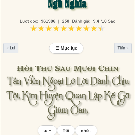
Ngũ Nghĩa
Lượt đọc:
961986
|
250
Đánh giá:
9,4
/10 Sao
★★★★★★★★★★
★★★★★★★★★★
☰ Mục lục
« Lùi
Tiến »
Hồi Thứ Sáu Mươi Chín
Tần Viên Ngoại Lỡ Lời Đành Chịu
Tội, Kim Huyện Quan Lập Kế Gỡ
Giùm Oan.
to +
Tối
nhỏ -