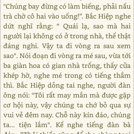
"Chúng bay đừng có làm biếng, phải nấu
trà chờ cô hai vào uống!”. Bắc Hiệp nghe
dứt nghĩ rằng: “ Quái lạ, sao mà hai
người lại không có ở trong nhà, thế thật
đáng nghi. Vậy ta đi vòng ra sau xem
sao". Nói đoạn đi vòng ra mé sau, vừa tới
ba giàn hoa có gian nhà trống, thấy cửa
khép hờ, nghe mé trong có tiếng thầm
thì. Bắc Hiệp dỏng tai nghe, người đàn
ông nói: "Tôi rất may mắn mà được gặp
cơ hội này, vậy chúng ta chớ bỏ qua sự
vui vẻ đêm nay. Chỗ này kín đáo, chúng
ta... tiện lắm". Kế nghe tiếng đàn bà