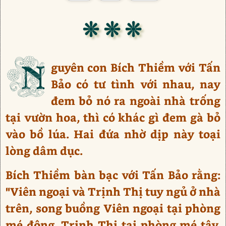
❊ ❊ ❊
N
guyên con Bích Thiềm với Tấn
Bảo có tư tình với nhau, nay
đem bỏ nó ra ngoài nhà trống
tại vườn hoa, thì có khác gì đem gà bỏ
vào bồ lúa. Hai đứa nhờ dịp này toại
lòng dâm dục.
Bích Thiềm bàn bạc với Tấn Bảo rằng:
"Viên ngoại và Trịnh Thị tuy ngủ ở nhà
trên, song buồng Viên ngoại tại phòng
mé đông, Trịnh Thị tại phòng mé tây.