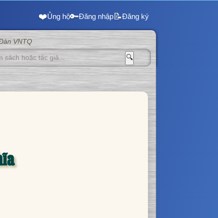
❤️
🔑
📝
Ủng hộ
Đăng nhập
Đăng ký
 Đàn VNTQ
🔍
hĩa