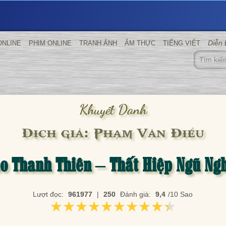
Diễn
ONLINE
PHIM ONLINE
TRANH ẢNH
ẨM THỰC
TIẾNG VIỆT
Khuyết Danh
Dịch giả: Phạm Văn Điểu
o Thanh Thiên – Thất Hiệp Ngũ Ng
Lượt đọc:
961977
|
250
Đánh giá:
9,4
/10 Sao
★★★★★★★★★★
★★★★★★★★★★