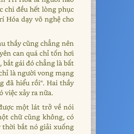
c chi đều hết lòng phục
Trí Hóa dạy võ nghệ cho
sau thầy cũng chẳng nên
yên can quá chỉ tốn hơi
 bắt gái đó chẳng là bất
 chỉ là người vong mạng
g đã hiểu rồi". Hai thầy
 việc xảy ra nữa.
ược một lát trở về nói
ột chữ cũng không, có
 thời bắt nó giải xuống