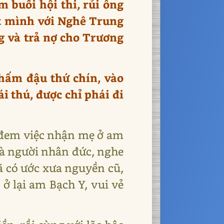
 buổi hội thi, rủi ông
t mình với Nghê Trung
g và trả nợ cho Trương
chấm đậu thứ chín, vào
 thú, được chỉ phái đi
ới đem việc nhận mẹ ở am
là người nhân đức, nghe
ã có ước xưa nguyền cũ,
ở lại am Bạch Y, vui vẻ