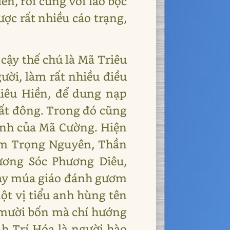
ền, rồi cùng với lão bộc
c rất nhiều cáo trạng,
cậy thế chú là Mã Triêu
ười, làm rất nhiều điều
hiêu Hiền, để dung nạp
rất đông. Trong đó cũng
hình của Mã Cường. Hiện
rẩm Trọng Nguyên, Thần
ương Sóc Phương Diêu,
ngày múa giáo đánh gươm
một vị tiểu anh hùng tên
a mười bốn mà chí hướng
h Trí Hóa là người hào