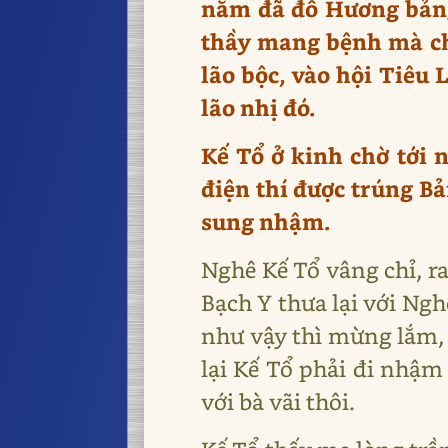
năm đã đỗ Hương bảng.
thầy mang bệnh mà ch
lão bộc, vào hội Tiêu
lão nhị đó.
Kế Tổ ở kinh chờ tới 
điện thí được trúng B
sung nhậm.
Nghê Kế Tổ vâng chỉ, ra
Bạch Y thưa lại với Ng
như vậy thì mừng lắm, 
lại Kế Tổ phải đi nhậm
với bà vãi thôi.