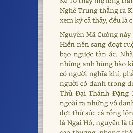
Kế Tổ thấy mẹ lòng trần
Nghê Trung thẳng ra K
xem kỹ cả thảy, đều là
Nguyên Mã Cường này là
Hiền nên sang đoạt ruộ
bạo ngược tàn ác. Nhà
những anh hùng hào kiệ
có người nghĩa khí, ph
người có danh trong đ
Thủ Đại Thánh Đặng X
ngoài ra những vô danh
dợt thử sức cá rồng lộn
là Ngại Hổ, nguyên là 
cao thượng, phong thá