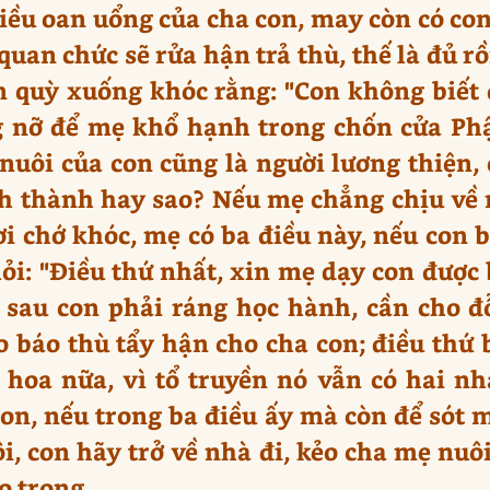
ều oan uổng của cha con, may còn có con
quan chức sẽ rửa hận trả thù, thế là đủ r
 quỳ xuống khóc rằng: "Con không biết 
g nỡ để mẹ khổ hạnh trong chốn cửa Phật
nuôi của con cũng là người lương thiện, 
h thành hay sao? Nếu mẹ chẳng chịu về 
ơi chớ khóc, mẹ có ba điều này, nếu con b
ỏi: "Điều thứ nhất, xin mẹ dạy con được b
ề sau con phải ráng học hành, cần cho 
lo báo thù tẩy hận cho cha con; điều thứ
hoa nữa, vì tổ truyền nó vẫn có hai nh
con, nếu trong ba điều ấy mà còn để sót 
i, con hãy trở về nhà đi, kẻo cha mẹ nuôi
o trong.