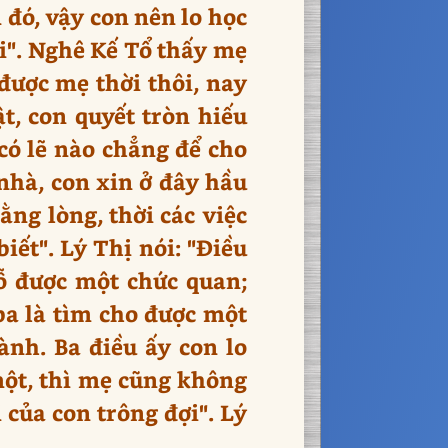
 đó, vậy con nên lo học
ồi". Nghê Kế Tổ thấy mẹ
được mẹ thời thôi, nay
, con quyết tròn hiếu
có lẽ nào chẳng để cho
nhà, con xin ở đây hầu
ằng lòng, thời các việc
iết". Lý Thị nói: "Điều
đỗ được một chức quan;
 ba là tìm cho được một
ành. Ba điều ấy con lo
một, thì mẹ cũng không
 của con trông đợi". Lý