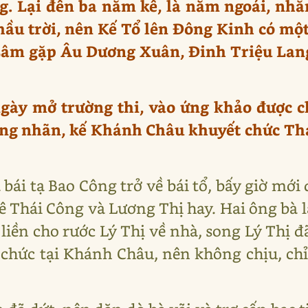
 Lại đến ba năm kế, là năm ngoái, nhằm
ầu trời, nên Kế Tổ lên Đông Kinh có mộ
 Lâm gặp Âu Dương Xuân, Đinh Triệu Lan
ngày mở trường thi, vào ứng khảo được 
ảng nhãn, kế Khánh Châu khuyết chức Thái
 bái tạ Bao Công trở về bái tổ, bấy giờ m
hê Thái Công và Lương Thị hay. Hai ông bà 
liền cho rước Lý Thị về nhà, song Lý Thị đ
 chức tại Khánh Châu, nên không chịu, chỉ 