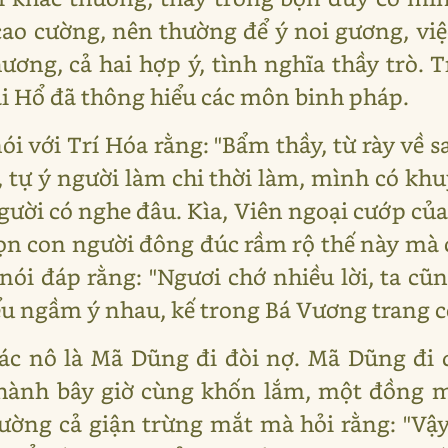
 cao cường, nên thường để ý noi gương, việ
ương, cả hai hợp ý, tình nghĩa thầy trò. 
 Hổ đã thông hiểu các môn binh pháp.
ói với Trí Hóa rằng: "Bẩm thầy, từ rày về 
, tự ý người làm chi thời làm, mình có khu
gười có nghe đâu. Kìa, Viên ngoại cướp của,
ọn con người đông đúc rầm rộ thế này mà
nói đáp rằng: "Ngươi chớ nhiều lời, ta cũn
ểu ngầm ý nhau, kế trong Bá Vương trang có
ác nô là Mã Dũng đi đòi nợ. Mã Dũng đi đ
Thành bây giờ cùng khốn lắm, một đồng m
ường cả giận trừng mắt mà hỏi rằng: "Vậy