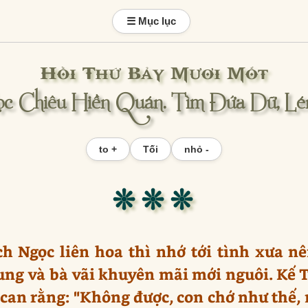
☰ Mục lục
Hồi Thứ Bảy Mươi Mốt
c Chiêu Hiền Quán. Tìm Đứa Dữ, Lé
to +
Tối
nhỏ -
❊ ❊ ❊
ch Ngọc liên hoa thì nhớ tới tình xưa n
ng và bà vãi khuyên mãi mới nguôi. Kế Tổ
 can rằng: "Không được, con chớ như thế