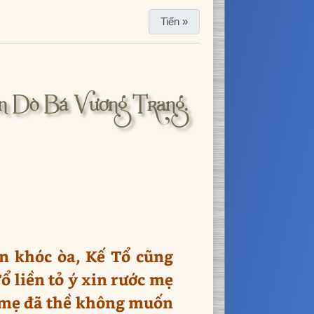
Tiến »
n Dò Bá Vương Trang.
ên khóc òa, Kế Tổ cũng
 liền tỏ ý xin rước mẹ
, mẹ đã thề không muốn