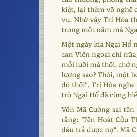
kiệt, lại thêm võ nghệ
vụ. Nhờ vậy Trí Hóa th
trong một năm mà Ngại
Một ngày kia Ngại Hổ n
can Viên ngoại chi nữa
mỏi lưỡi mà thôi, chớ n
lương sao? Thôi, một b
đó thôi". Trí Hóa nghe 
trò Ngại Hổ đã cùng hi
Vốn Mã Cường sai tên 
rằng: "Tên Hoát Cửu 
đâu trả được nợ". Mã C