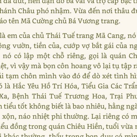
 đã dứt, nên dặn dò bà vãi và trợ cấp bạc ti
hánh Châu phó nhậm. Vừa đến nơi thâu đượ
 cáo tên Mã Cường chủ Bá Vương trang.
 em của chủ Thái Tuế trang Mã Cang, nó 
ng vườn, tiền của, cướp vợ bắt gái của ng
 nó có lập một chỗ riêng, gọi là quán C
t, vì vậy mà bọn côn hoang vô lại tụ tập 
ải tạm chôn mình vào đó để dò xét tình 
ó là Hắc Yêu Hồ Trí Hóa, Tiểu Gia Các T
a, Bệnh Thái Tuế Trương Hoa, Trại Ph
 tiểu tốt không biết là bao nhiêu, hằng 
 xộn, náo nhiệt phi thường. Lại riêng có 
tiểu đồng trong quán Chiêu Hiền, tuổi vừ
i khác thường, thấy trong bọn duy có mìn