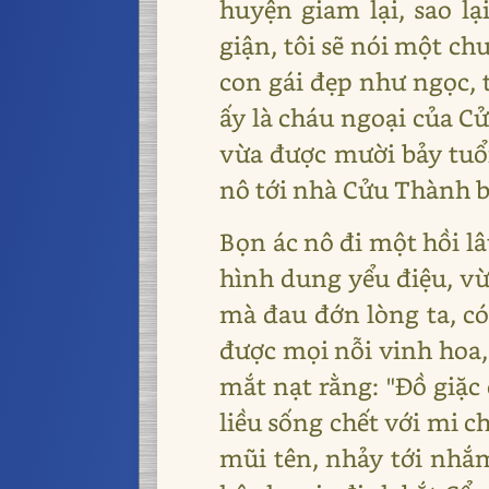
huyện giam lại, sao l
giận, tôi sẽ nói một ch
con gái đẹp như ngọc, 
ấy là cháu ngoại của C
vừa được mười bảy tuổi
nô tới nhà Cửu Thành bắ
Bọn ác nô đi một hồi l
hình dung yểu điệu, vừ
mà đau đớn lòng ta, có 
được mọi nỗi vinh hoa, 
mắt nạt rằng: "Đồ giặc 
liều sống chết với mi c
mũi tên, nhảy tới nhắ