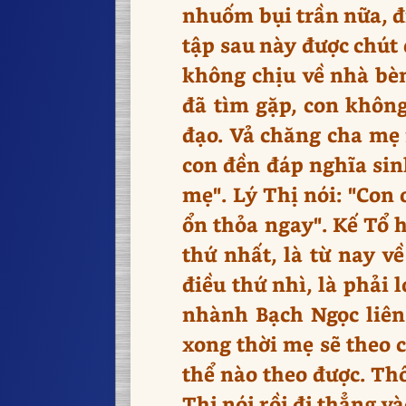
nhuốm bụi trần nữa, đi
tập sau này được chút 
không chịu về nhà bèn
đã tìm gặp, con khôn
đạo. Vả chăng cha mẹ 
con đền đáp nghĩa sin
mẹ". Lý Thị nói: "Con 
ổn thỏa ngay". Kế Tổ h
thứ nhất, là từ nay v
điều thứ nhì, là phải 
nhành Bạch Ngọc liên 
xong thời mẹ sẽ theo 
thể nào theo được. Thô
Thị nói rồi đi thẳng và