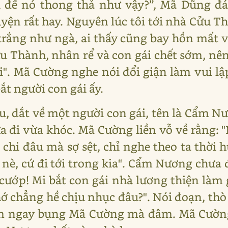
ại để nó thong thả như vậy?”, Mã Dũng đá
uyện rất hay. Nguyên lúc tôi tới nhà Cửu 
trắng như ngà, ai thấy cũng bay hồn mất ví
ửu Thành, nhân rể và con gái chết sớm, nê
". Mã Cường nghe nói đổi giận làm vui lập
t người con gái ấy.
âu, dắt về một người con gái, tên là Cẩm 
a đi vừa khóc. Mã Cường liền vỗ về rằng: 
chi đâu mà sợ sệt, chỉ nghe theo ta thời 
nè, cứ đi tới trong kia". Cẩm Nương chưa đ
cướp! Mi bắt con gái nhà lương thiện làm 
hớ chẳng hề chịu nhục đâu?". Nói đoạn, thò
m ngay bụng Mã Cường mà đâm. Mã Cường 