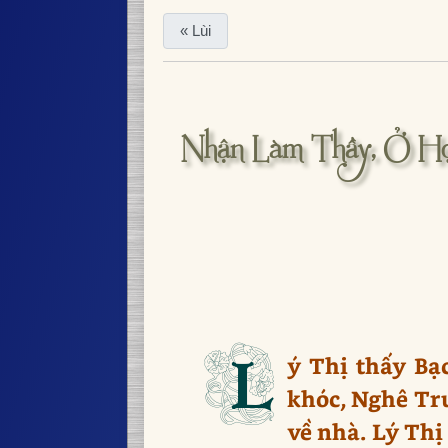
« Lùi
Nhận Làm Thầy, Ở Họ
L
ý Thị thấy Bạ
khóc, Nghê Tru
về nhà. Lý Thị