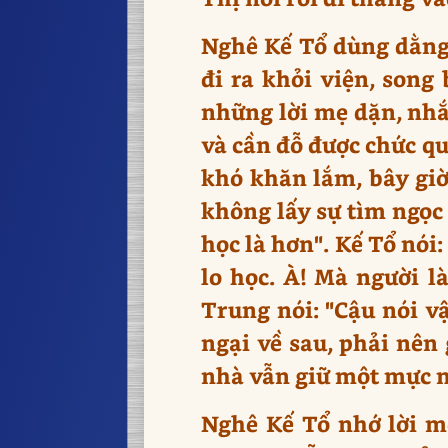
Nghê Kế Tổ dùng dằng 
đi ra khỏi viện, song
những lời mẹ dặn, nhắc
và cần đỗ được chức qu
khó khăn lắm, bây giờ 
không lấy sự tìm ngọc 
học là hơn". Kế Tổ nói
lo học. À! Mà người l
Trung nói: "Cậu nói vậ
ngại về sau, phải nên 
nhà vẫn giữ một mực n
Nghê Kế Tổ nhớ lời m