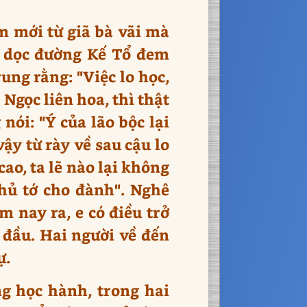
m mới từ giã bà vãi mà
Đi dọc đường Kế Tổ đem
ung rằng: "Việc lo học,
Ngọc liên hoa, thì thật
nói: "Ý của lão bộc lại
ậy từ rày về sau cậu lo
ao, ta lẽ nào lại không
chủ tớ cho đành". Nghê
m nay ra, e có điều trở
t đầu. Hai người về đến
ự.
g học hành, trong hai