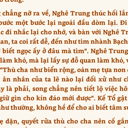
chẳng nỡ ra về, Nghê Trung thúc hối lắ
 bước một bước lại ngoái đầu dòm lại. 
 đi nhắc lại cho nhớ, và bàn với Nghê Tr
an, ta coi rất dễ, đến như tìm nhành Bạch 
biết ngọc ấy ở đâu mà tìm". Nghê Trung 
làm khó, mà lại lấy sự đỗ quan làm khó, v
: "Thù cha như biển rộng, oán mẹ tựa non c
à ân nhân của ta lẽ nào lại đối xử như 
y là phải, song chẳng nên tiết lộ việc hô
giữ gìn cho kín đáo mới được". Kế Tổ gậ
hư thường, không hề để cho ai biết tâm s
ẹ dặn, quyết rửa thù cho cha nên cố gắn