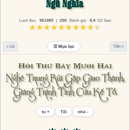
Ngũ Nghĩa
Lượt đọc:
961985
|
250
Đánh giá:
9,4
/10 Sao
★★★★★★★★★★
★★★★★★★★★★
☰ Mục lục
« Lùi
Tiến »
Hồi Thứ Bảy Mươi Hai
Nghê Trung Rủi Gặp Giao Thành,
Giáng Trinh Tính Cứu Kế Tổ.
to +
Tối
nhỏ -