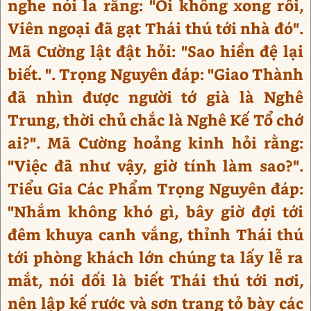
nghe nói la rằng: "Ối không xong rồi,
Viên ngoại đã gạt Thái thú tới nhà đó".
Mã Cường lật đật hỏi: "Sao hiền đệ lại
biết. ". Trọng Nguyên đáp: "Giao Thành
đã nhìn được người tớ già là Nghê
Trung, thời chủ chắc là Nghê Kế Tổ chớ
ai?". Mã Cường hoảng kinh hỏi rằng:
"Việc đã như vậy, giờ tính làm sao?".
Tiểu Gia Các Phẩm Trọng Nguyên đáp:
"Nhắm không khó gì, bây giờ đợi tới
đêm khuya canh vắng, thỉnh Thái thú
tới phòng khách lớn chúng ta lấy lễ ra
mắt, nói dối là biết Thái thú tới nơi,
nên lập kế rước và sơn trang tỏ bày các