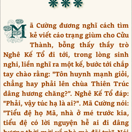
❊ ❊ ❊
M
ã Cường đương nghĩ cách tìm
kẻ viết cáo trạng giùm cho Cửu
Thành, bỗng thấy thầy trò
Nghê Kế Tổ đi tới, trong lòng sinh
nghi, liền nghĩ ra một kế, bước tới chắp
tay chào rằng: "Tôn huynh mạnh giỏi,
chẳng hay phải lên chùa Thiên Trúc
dâng hương chăng?”. Nghê Kế Tổ đáp:
"Phải, vậy túc hạ là ai?". Mã Cường nói:
"Tiểu đệ họ Mã, nhà ở mé trước kia,
tiểu đệ có lời nguyện hễ ai đi dâng