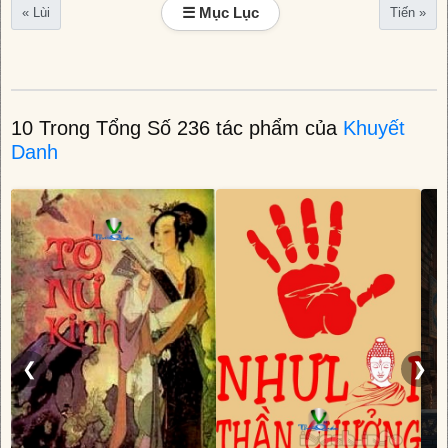
☰ Mục Lục
« Lùi
Tiến »
10 Trong Tổng Số 236 tác phẩm của
Khuyết
Danh
❮
❯