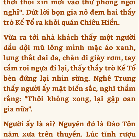
thời thôi xin mời vào thư phòng ngồi
nghỉ". Dứt lời bọn gia nô đem hai thầy
trò Kế Tổ ra khỏi quán Chiêu Hiền.
Vừa ra tới nhà khách thấy một người
đầu đội mũ lông mình mặc áo xanh,
lưng thắt đai da, chân đi giày rơm, tay
cầm roi ngựa đi lại, thấy thầy trò Kế Tổ
bèn đứng lại nhìn sững. Nghê Trung
thấy người ấy mặt biến sắc, nghĩ thầm
rằng: "Thôi không xong, lại gặp oan
gia nữa”.
Người ấy là ai? Nguyên đó là Đào Tôn
năm xưa trên thuyền. Lúc tỉnh rượu