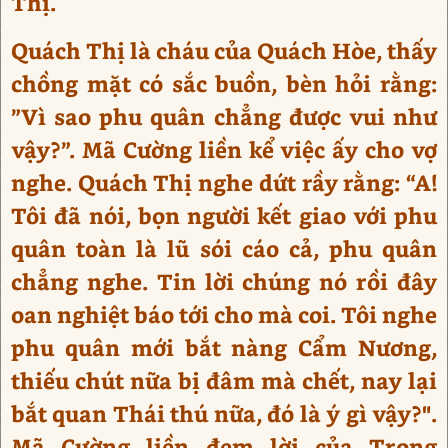
Thị.
Quách Thị là cháu của Quách Hòe, thấy
chồng mặt có sắc buồn, bèn hỏi rằng:
”Vì sao phu quân chẳng được vui như
vậy?”. Mã Cường liền kể việc ấy cho vợ
nghe. Quách Thị nghe dứt rầy rằng: “A!
Tôi đã nói, bọn người kết giao với phu
quân toàn là lũ sói cáo cả, phu quân
chẳng nghe. Tin lời chúng nó rồi đây
oan nghiệt báo tới cho mà coi. Tôi nghe
phu quân mới bắt nàng Cẩm Nương,
thiếu chút nữa bị đâm mà chết, nay lại
bắt quan Thái thú nữa, đó là ý gì vậy?".
Mã Cường liền đem lời của Trọng