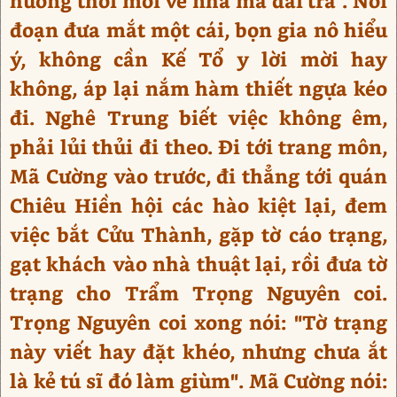
hương thời mời về nhà mà đãi trà”. Nói
đoạn đưa mắt một cái, bọn gia nô hiểu
ý, không cần Kế Tổ y lời mời hay
không, áp lại nắm hàm thiết ngựa kéo
đi. Nghê Trung biết việc không êm,
phải lủi thủi đi theo. Đi tới trang môn,
Mã Cường vào trước, đi thẳng tới quán
Chiêu Hiền hội các hào kiệt lại, đem
việc bắt Cửu Thành, gặp tờ cáo trạng,
gạt khách vào nhà thuật lại, rồi đưa tờ
trạng cho Trẩm Trọng Nguyên coi.
Trọng Nguyên coi xong nói: "Tờ trạng
này viết hay đặt khéo, nhưng chưa ắt
là kẻ tú sĩ đó làm giùm". Mã Cường nói: