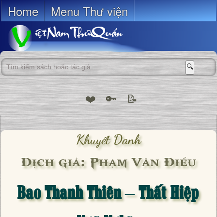
Home
Menu Thư viện
🔍
❤️
🔑
📝
Khuyết Danh
Dịch giả: Phạm Văn Điểu
Bao Thanh Thiên – Thất Hiệp