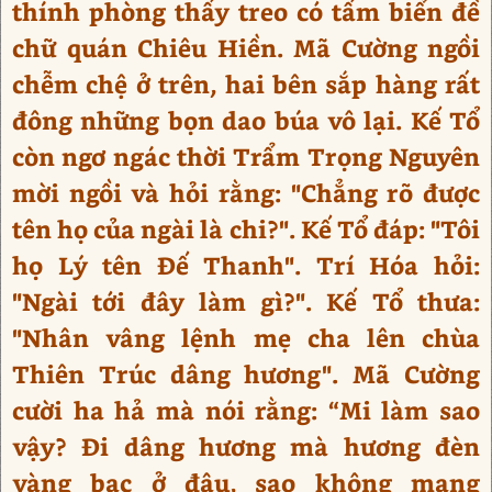
thính phòng thấy treo có tấm biển đề
chữ quán Chiêu Hiền. Mã Cường ngồi
chễm chệ ở trên, hai bên sắp hàng rất
đông những bọn dao búa vô lại. Kế Tổ
còn ngơ ngác thời Trẩm Trọng Nguyên
mời ngồi và hỏi rằng: "Chẳng rõ được
tên họ của ngài là chi?". Kế Tổ đáp: "Tôi
họ Lý tên Đế Thanh". Trí Hóa hỏi:
"Ngài tới đây làm gì?". Kế Tổ thưa:
"Nhân vâng lệnh mẹ cha lên chùa
Thiên Trúc dâng hương". Mã Cường
cười ha hả mà nói rằng: “Mi làm sao
vậy? Đi dâng hương mà hương đèn
vàng bạc ở đâu, sao không mang