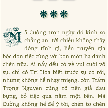
❊ ❊ ❊
M
ã Cường trọn ngày đó kinh sợ
chẳng an, tới chiều không thấy
động tĩnh gì, liền truyền gia
bộc dọn tiệc cùng với bọn môn hạ đánh
chén nữa. Ai nấy đều có vẻ vui cười vô
sự, chỉ có Trí Hóa biết trước sự cơ rồi,
nhưng không hề nhạy miệng, còn Trẩm
Trọng Nguyên cũng rõ nên giả đau
bụng, bỏ tiệc qua nằm một bên. Mã
Cường không hề để ý tới, chén to chén