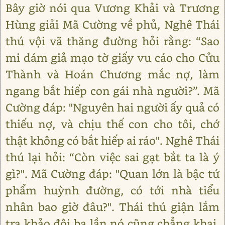
Bây giờ nói qua Vương Khải và Trương
Hùng giải Mã Cường về phủ, Nghê Thái
thú vội vã thăng đường hỏi rằng: “Sao
mi dám giả mạo tờ giấy vu cáo cho Cửu
Thành và Hoán Chương mắc nợ, làm
ngang bắt hiếp con gái nhà người?”. Mã
Cường đáp: "Nguyên hai người ấy quả có
thiếu nợ, và chịu thế con cho tôi, chớ
thật không có bắt hiếp ai ráo". Nghê Thái
thú lại hỏi: “Còn việc sai gạt bắt ta là ý
gì?". Mã Cường đáp: "Quan lớn là bậc tứ
phẩm huỳnh đường, có tới nhà tiểu
nhân bao giờ đâu?". Thái thú giận lắm
tra khảo đôi ba lần nó cũng chẳng khai,