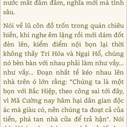
nước mắt đằm đằm, nghĩa mới mà tình
sâu.
Nói về lũ côn đồ trốn trong quán chiêu
hiền, khi nghe êm lặng rồi mới dám đốt
đèn lên, kiểm điểm nội bọn lại thời
không thấy Trí Hóa và Ngại Hổ, chúng
nó bèn bàn với nhau phải làm như vầy...
như vầy... Đoạn nhất tề kéo nhau lên
nhà trên ó lớn rằng: “Chúng ta là một
bọn với Bắc Hiệp, theo công sai tới đây,
vì Mã Cường nay hãm hại dân gian độc
ác mà giàu có, nên chúng ta đoạt cả của
tiền, phá tan nhà cửa để trả hận". Nói