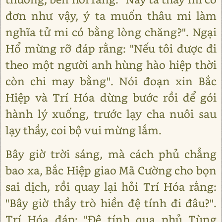
đơn như vậy, ý ta muốn thâu mi làm
nghĩa tử mi có bằng lòng chăng?". Ngại
Hổ mừng rỡ đáp rằng: "Nếu tôi được đi
theo một người anh hùng hào hiệp thời
còn chi may bằng". Nói đoạn xin Bắc
Hiệp và Trí Hóa dừng bước rồi để gói
hành lý xuống, trước lạy cha nuôi sau
lạy thầy, coi bộ vui mừng lắm.
Bây giờ trời sáng, mà cách phủ chẳng
bao xa, Bắc Hiệp giao Mã Cường cho bọn
sai dịch, rồi quay lại hỏi Trí Hóa rằng:
"Bây giờ thầy trò hiền đệ tính đi đâu?".
Trí Hóa đáp: "Đệ tính qua phủ Tùng