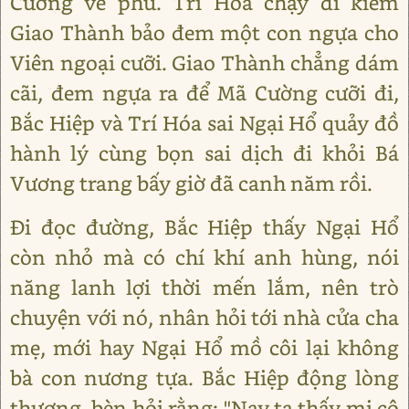
Cường về phủ. Trí Hóa chạy đi kiếm
Giao Thành bảo đem một con ngựa cho
Viên ngoại cưỡi. Giao Thành chẳng dám
cãi, đem ngựa ra để Mã Cường cưỡi đi,
Bắc Hiệp và Trí Hóa sai Ngại Hổ quảy đồ
hành lý cùng bọn sai dịch đi khỏi Bá
Vương trang bấy giờ đã canh năm rồi.
Đi đọc đường, Bắc Hiệp thấy Ngại Hổ
còn nhỏ mà có chí khí anh hùng, nói
năng lanh lợi thời mến lắm, nên trò
chuyện với nó, nhân hỏi tới nhà cửa cha
mẹ, mới hay Ngại Hổ mồ côi lại không
bà con nương tựa. Bắc Hiệp động lòng
thương, bèn hỏi rằng: "Nay ta thấy mi cô