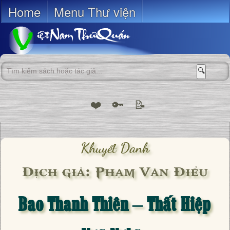
Home
Menu Thư viện
🔍
❤️
🔑
📝
Khuyết Danh
Dịch giả: Phạm Văn Điểu
Bao Thanh Thiên – Thất Hiệp