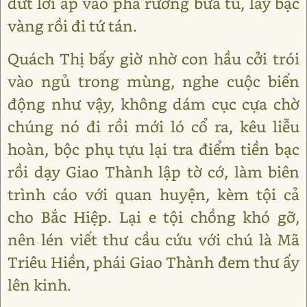
dứt lời áp vào phá rương bửa tủ, lấy bạc
vàng rồi đi tứ tán.
Quách Thị bấy giờ nhờ con hầu cởi trói
vào ngủ trong mùng, nghe cuộc biến
động như vậy, không dám cục cựa chờ
chúng nó đi rồi mới ló cổ ra, kêu liễu
hoàn, bộc phụ tựu lại tra điểm tiền bạc
rồi dạy Giao Thành lập tờ cớ, làm biên
trình cáo với quan huyện, kèm tội cả
cho Bắc Hiệp. Lại e tội chồng khó gỡ,
nên lén viết thư cầu cứu với chú là Mã
Triêu Hiền, phái Giao Thành đem thư ấy
lên kinh.