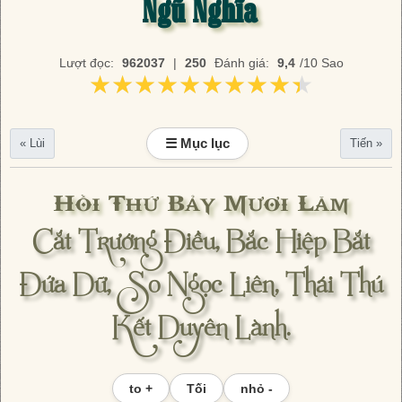
Ngũ Nghĩa
Lượt đọc:
962037
|
250
Đánh giá:
9,4
/10 Sao
★★★★★★★★★★
★★★★★★★★★★
☰ Mục lục
« Lùi
Tiến »
Hồi Thứ Bảy Mươi Lăm
Cắt Trướng Điều, Bắc Hiệp Bắt
Đứa Dữ, So Ngọc Liên, Thái Thú
Kết Duyên Lành.
to +
Tối
nhỏ -