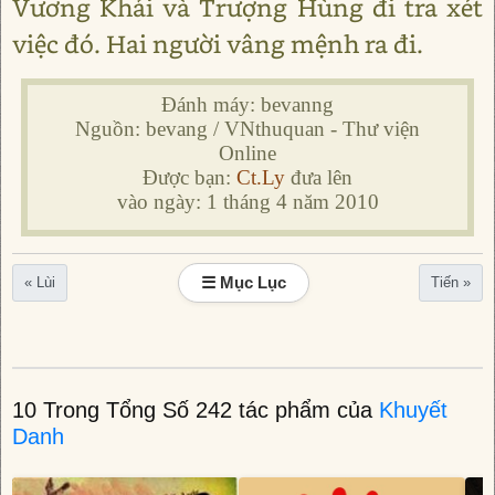
Vương Khải và Trượng Hùng đi tra xét
việc đó. Hai người vâng mệnh ra đi.
Đánh máy: bevanng
Nguồn: bevang / VNthuquan - Thư viện
Online
Được bạn:
Ct.Ly
đưa lên
vào ngày: 1 tháng 4 năm 2010
☰ Mục Lục
« Lùi
Tiến »
10 Trong Tổng Số 242 tác phẩm của
Khuyết
Danh