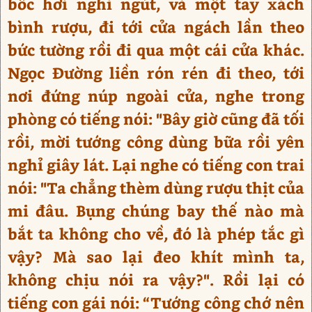
bốc hơi nghi ngút, và một tay xách
bình rượu, đi tới cửa ngách lần theo
bức tường rồi đi qua một cái cửa khác.
Ngọc Đường liền rón rén đi theo, tới
nơi đứng núp ngoài cửa, nghe trong
phòng có tiếng nói: "Bây giờ cũng đã tối
rồi, mời tướng công dùng bữa rồi yên
nghỉ giây lát. Lại nghe có tiếng con trai
nói: "Ta chẳng thèm dùng rượu thịt của
mi đâu. Bụng chúng bay thế nào mà
bắt ta không cho về, đó là phép tắc gì
vậy? Mà sao lại đeo khít mình ta,
không chịu nói ra vậy?". Rồi lại có
tiếng con gái nói: “Tướng công chớ nên