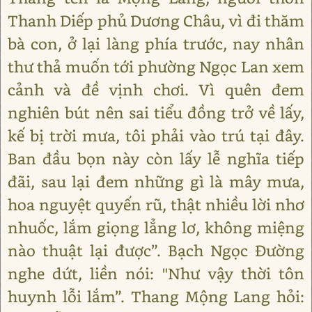
Thanh Diếp phủ Dương Châu, vì đi thăm
bà con, ở lại làng phía trước, nay nhân
thư thả muốn tới phường Ngọc Lan xem
cảnh và đề vịnh chơi. Vì quên đem
nghiên bút nên sai tiểu đồng trở về lấy,
kế bị trời mưa, tôi phải vào trú tại đây.
Ban đầu bọn này còn lấy lễ nghĩa tiếp
đãi, sau lại đem những gì là mây mưa,
hoa nguyệt quyến rũ, thật nhiều lời nhơ
nhuốc, lắm giọng lẳng lơ, không miệng
nào thuật lại được”. Bạch Ngọc Đường
nghe dứt, liền nói: "Như vậy thời tôn
huynh lỗi lắm”. Thang Mộng Lang hỏi: