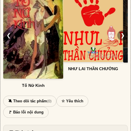
❮
❯
NHƯ LAI THẦN CHƯỞNG
Tố Nữ Kinh
🔕 Theo dõi tác phẩm
☆ Yêu thích
(0)
🚩 Báo lỗi nội dung