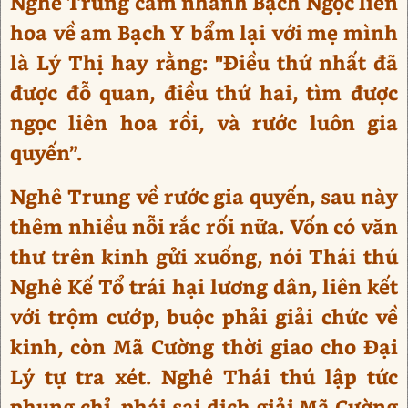
Nghê Trung cầm nhành Bạch Ngọc liên
hoa về am Bạch Y bẩm lại với mẹ mình
là Lý Thị hay rằng: "Điều thứ nhất đã
được đỗ quan, điều thứ hai, tìm được
ngọc liên hoa rồi, và rước luôn gia
quyến”.
Nghê Trung về rước gia quyến, sau này
thêm nhiều nỗi rắc rối nữa. Vốn có văn
thư trên kinh gửi xuống, nói Thái thú
Nghê Kế Tổ trái hại lương dân, liên kết
với trộm cướp, buộc phải giải chức về
kinh, còn Mã Cường thời giao cho Đại
Lý tự tra xét. Nghê Thái thú lập tức
phụng chỉ, phái sai dịch giải Mã Cường