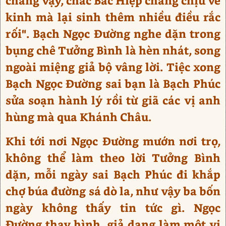
chẳng vậy, chắc Bắc Hiệp chẳng chịu về
kinh mà lại sinh thêm nhiều điều rắc
rối". Bạch Ngọc Đường nghe dặn trong
bụng chê Tưởng Bình là hèn nhát, song
ngoài miệng giả bộ vâng lời. Tiệc xong
Bạch Ngọc Đường sai bạn là Bạch Phúc
sửa soạn hành lý rồi từ giã các vị anh
hùng mà qua Khánh Châu.
Khi tới nơi Ngọc Đường mướn nơi trọ,
không thể làm theo lời Tưởng Bình
dặn, mỗi ngày sai Bạch Phúc đi khắp
chợ búa đường sá dò la, như vậy ba bốn
ngày không thấy tin tức gì. Ngọc
Đường thay hình, giả dạng làm một vị