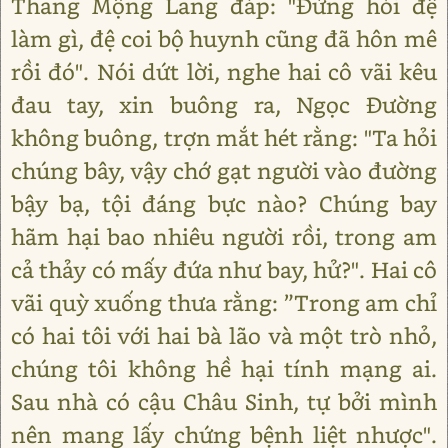
Thang Mộng Lang đáp: "Đừng hỏi đệ
làm gì, đệ coi bộ huynh cũng đã hôn mê
rồi đó". Nói dứt lời, nghe hai cô vãi kêu
đau tay, xin buông ra, Ngọc Đường
không buông, trợn mắt hét rằng: "Ta hỏi
chúng bây, vậy chớ gạt người vào đường
bậy bạ, tội đáng bực nào? Chúng bay
hãm hại bao nhiêu người rồi, trong am
cả thảy có mấy đứa như bay, hử?". Hai cô
vãi quỳ xuống thưa rằng: ”Trong am chỉ
có hai tôi với hai bà lão và một trò nhỏ,
chúng tôi không hề hại tính mạng ai.
Sau nhà có cậu Châu Sinh, tự bởi mình
nên mang lấy chứng bệnh liệt nhược".