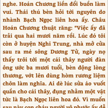
nghe. Hoán Chương liền đổi buồn làm
vui. Thái thú bèn hỏi tới nguyên do
nhành Bạch Ngọc liên hoa ấy. Châu
Hoán Chương thuật răng: "Việc ấy đã
trải qua hai mươi năm rồi. Lúc đó tôi
còn ở huyện Nghi Trung, nhà mở cửa
sau ra mé sông Dương Tử, ngày nọ
thấy trôi tới một cái thây người đàn
ông ước ba mươi tuổi, bèn động lòng
thương, vớt lên dùng hòm rương liệm
chôn làm nghĩa. Ai dè lúc sửa áo vuốt
quần cho cái thây, đụng nhằm một vật
tức là Bạch Ngọc liên hoa đó. Vì muốn
sau này con cháu người vô phước ấy dễ