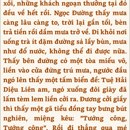
xối, những khách ngoạn thưởng tại đó
đều về hết rồi. Ngọc Đường thấy mưa
càng lâu càng to, trời lại gần tối, bèn
trả tiền rồi dầm mưa trở về. Đi khỏi nơi
uống trà ít dặm đường sá lầy bùn, mưa
như đổ nước, không thể đi được nữa.
Thấy bên đường có một tòa miếu võ,
liền vào cửa đứng trú mưa, ngước đầu
ngó lên thấy một tấm biển đề: Tuệ Hải
Diệu Liên am, ngó xuống đôi giày đã
lấm tèm lem liền cởi ra. Đương cởi giầy
thì thấy một gã tiểu đồng tay bưng bút
nghiên, miệng kêu: "Tướng công,
Tướng công". Rồi đi thẳng qua mé