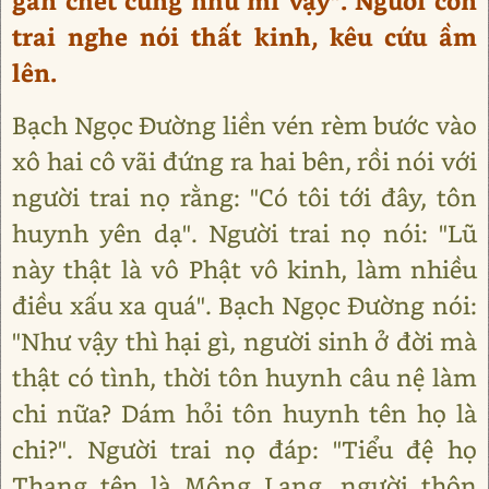
gần chết cũng như mi vậy". Người con
trai nghe nói thất kinh, kêu cứu ầm
lên.
Bạch Ngọc Đường liền vén rèm bước vào
xô hai cô vãi đứng ra hai bên, rồi nói với
người trai nọ rằng: "Có tôi tới đây, tôn
huynh yên dạ". Người trai nọ nói: "Lũ
này thật là vô Phật vô kinh, làm nhiều
điều xấu xa quá". Bạch Ngọc Đường nói:
"Như vậy thì hại gì, người sinh ở đời mà
thật có tình, thời tôn huynh câu nệ làm
chi nữa? Dám hỏi tôn huynh tên họ là
chi?". Người trai nọ đáp: "Tiểu đệ họ
Thang tên là Mộng Lang, người thôn