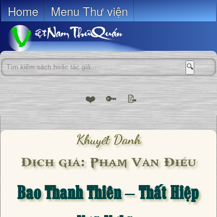
Home
Menu Thư viện
🔍
❤️
🔑
📝
Khuyết Danh
Dịch giả: Phạm Văn Điểu
Bao Thanh Thiên – Thất Hiệp