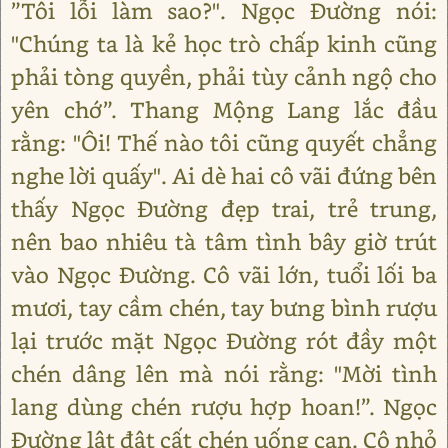
”Tôi lỗi làm sao?". Ngọc Đường nói:
"Chúng ta là kẻ học trò chấp kinh cũng
phải tòng quyền, phải tùy cảnh ngộ cho
yên chớ”. Thang Mộng Lang lắc đầu
rằng: "Ôi! Thế nào tôi cũng quyết chẳng
nghe lời quấy". Ai dè hai cô vãi đứng bên
thấy Ngọc Đường đẹp trai, trẻ trung,
nên bao nhiêu tà tâm tình bây giờ trút
vào Ngọc Đường. Cô vãi lớn, tuổi lối ba
mươi, tay cầm chén, tay bưng bình rượu
lại trước mặt Ngọc Đường rót đầy một
chén dâng lên mà nói rằng: "Mời tình
lang dùng chén rượu hợp hoan!”. Ngọc
Đường lật đật cất chén uống cạn. Cô nhỏ