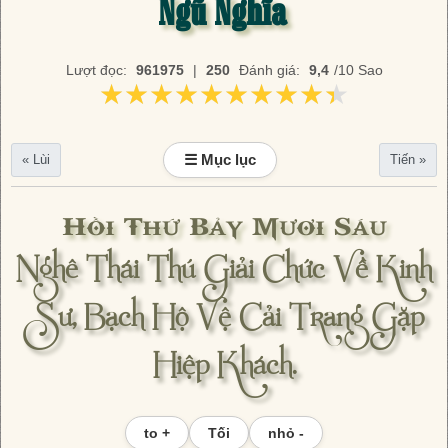
Ngũ Nghĩa
Lượt đọc:
961975
|
250
Đánh giá:
9,4
/10 Sao
★★★★★★★★★★
★★★★★★★★★★
☰ Mục lục
« Lùi
Tiến »
Hồi Thứ Bảy Mươi Sáu
Nghê Thái Thú Giải Chức Về Kinh
Sư, Bạch Hộ Vệ Cải Trang Gặp
Hiệp Khách.
to +
Tối
nhỏ -