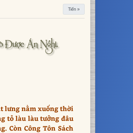
Tiến »
ò Được Án Nghi.
ặt lưng nằm xuống thời
g tỏ làu làu tưởng đâu
ng. Còn Công Tôn Sách