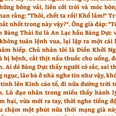
hững bông vải, liền cởi trói và móc bô
than rằng: "Thôi, chết ta rồi! Khổ lắm!" T
 bắt nhốt trong này vậy?". Ông già đáp: "
 Bàng Thái Sư là An Lạc hầu Bàng Dực v
không tuân lệnh vua, lại lập ra một cái
hãm hiếp. Chủ nhân tôi là Điền Khởi N
à bị bệnh, cắt thịt nấu thuốc cho uống, 
 Ai dè Bàng Dực thấy người có sắc, sai th
 ngục, lão bà ở nhà nghe tin như vậy, khóc
 tính lên Kinh cáo tố, đi nửa đường trời 
n. Lũ đạo nhân trong miếu thấy hành lý
m hại, vừa mới ra tay, thời nghe tiếng 
u chậm một phút nữa thời mạng già này 