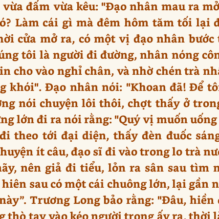
 vừa đấm vừa kêu: "Đạo nhân mau ra mở 
i đó? Làm cái gì mà đêm hôm tăm tối lại
thời cửa mở ra, có một vị đạo nhân bước 
húng tôi là người đi đường, nhân nóng cô
in cho vào nghỉ chân, và nhờ chén trà nhấ
 khói". Đạo nhân nói: "Khoan đã! Để tôi
ng nói chuyện lôi thôi, chợt thấy ở tron
ng lớn đi ra nói rằng: "Quý vị muốn uống t
i theo tới đại diện, thấy đèn đuốc sán
huyện ít câu, đạo sĩ đi vào trong lo trà n
y, nên giả đi tiểu, lỏn ra sân sau tìm n
iên sau có một cái chuông lớn, lại gần n
này”. Trương Long bảo rằng: "Đâu, hiền 
thò tay vào kéo người trong ấy ra, thời l