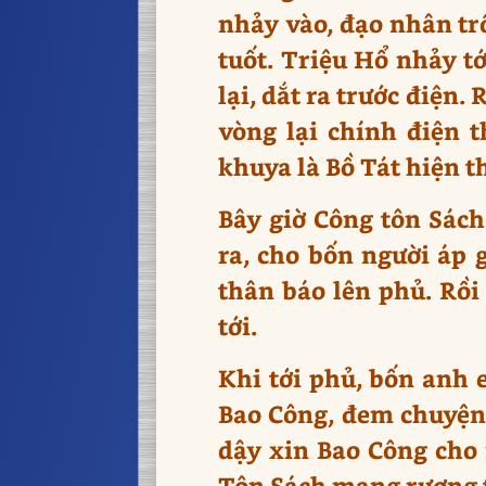
nhảy vào, đạo nhân tr
tuốt. Triệu Hổ nhảy t
lại, dắt ra trước điện
vòng lại chính điện 
khuya là Bồ Tát hiện t
Bây giờ Công tôn Sác
ra, cho bốn người áp 
thân báo lên phủ. Rồ
tới.
Khi tới phủ, bốn anh
Bao Công, đem chuyện 
dậy xin Bao Công cho
Tôn Sách mang rương t