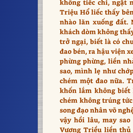
không tiếc chi, ngặt 
Triệu Hổ liếc thấy bê
nhào lăn xuống đất. 
khách dòm không thấy 
trở ngại, biết là có c
đao bén, ra hậu viện x
phừng phừng, liền nh
sao, mình lẹ như chớp
chém một đao nữa. Tr
khốn lắm không biết 
chém không trúng tức 
song đạo nhân võ nghệ
vậy hồi lâu, may sao
Vương Triều liền thủ