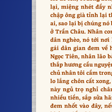
lại, miệng nhét đầy n
chập ông già tỉnh lại 
ai, sao lại bị chúng nó
ở Trần Châu. Nhân con
dân nghèo, nó tới nơi 
gái dân gian đem về 
Ngọc Tiên, nhân lão b
thắp hương cầu nguyện.
chủ nhân tôi cầm trong
lo lắng chôn cất xong,
này ngủ trọ nghỉ châ
nhiều tiền, sắp sửa hã
đem nhốt vào đây, nế