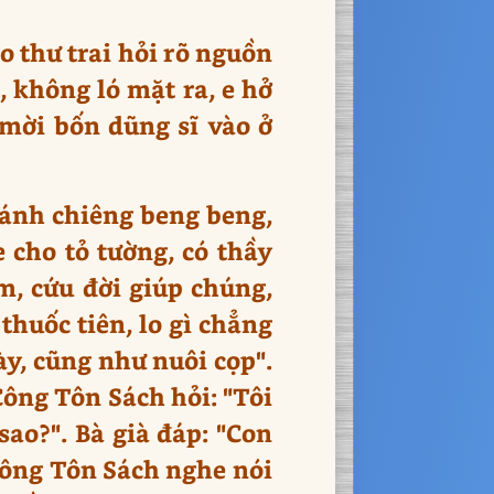
o thư trai hỏi rõ nguồn
, không ló mặt ra, e hở
mời bốn dũng sĩ vào ở
đánh chiêng beng beng,
 cho tỏ tường, có thầy
m, cứu đời giúp chúng,
thuốc tiên, lo gì chẳng
y, cũng như nuôi cọp".
Công Tôn Sách hỏi: "Tôi
ao?". Bà già đáp: "Con
 Công Tôn Sách nghe nói