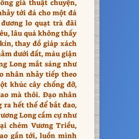
 ông già thuật chuyện,
nhảy tới đá cho một đá
đương lo quạt trà đãi
êu, lâu quá không thấy
 kín, thay đồ giáp xách
 nằm dưới đất, máu giận
ơng Long mắt sáng như
ạo nhân nhảy tiếp theo
ột khúc cây chống đỡ,
đao mà thôi. Đạo nhân
ra hết thế để bắt đao,
Trương Long cầm cự như
lại chém Vương Triều,
ao gần tới, luồn mình