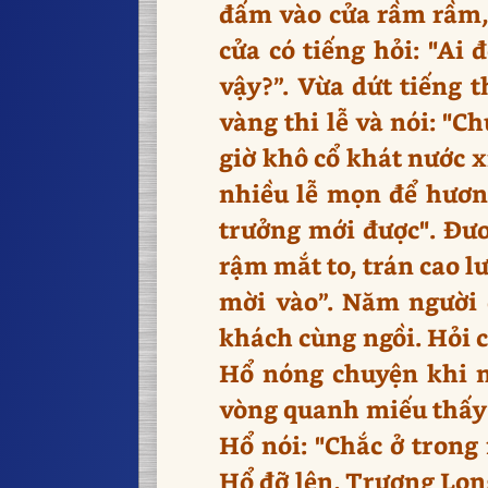
đấm vào cửa rầm rầm,
cửa có tiếng hỏi: "A
vậy?”. Vừa dứt tiếng 
vàng thi lễ và nói: "C
giờ khô cổ khát nước x
nhiều lễ mọn để hương
trưởng mới được". Đươ
rậm mắt to, trán cao lư
mời vào”. Năm người đ
khách cùng ngồi. Hỏi c
Hổ nóng chuyện khi nã
vòng quanh miếu thấy h
Hổ nói: "Chắc ở trong 
Hổ đỡ lên, Trương Long 