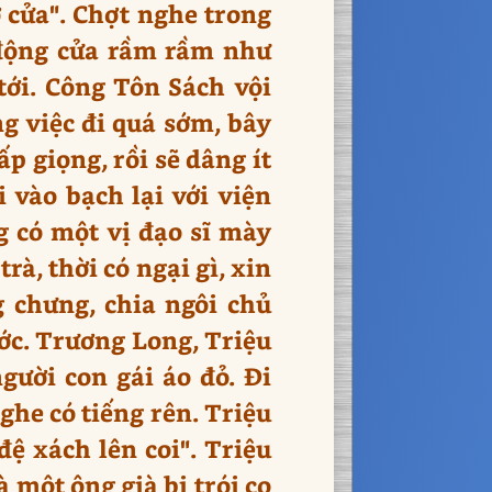
cửa". Chợt nghe trong
 động cửa rầm rầm như
tới. Công Tôn Sách vội
ng việc đi quá sớm, bây
p giọng, rồi sẽ dâng ít
 vào bạch lại với viện
g có một vị đạo sĩ mày
rà, thời có ngại gì, xin
g chưng, chia ngôi chủ
ước. Trương Long, Triệu
gười con gái áo đỏ. Đi
ghe có tiếng rên. Triệu
đệ xách lên coi". Triệu
à một ông già bị trói co