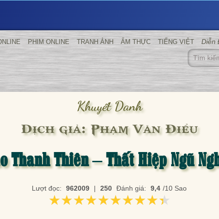
Diễn
ONLINE
PHIM ONLINE
TRANH ẢNH
ẨM THỰC
TIẾNG VIỆT
Khuyết Danh
Dịch giả: Phạm Văn Điểu
o Thanh Thiên – Thất Hiệp Ngũ Ng
Lượt đọc:
962009
|
250
Đánh giá:
9,4
/10 Sao
★★★★★★★★★★
★★★★★★★★★★