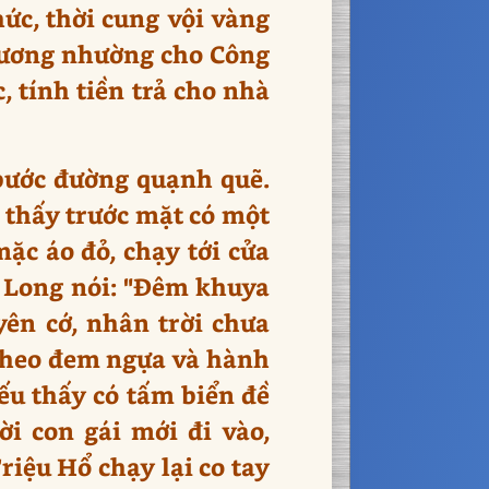
ức, thời cung vội vàng
 Vương nhường cho Công
, tính tiền trả cho nhà
bước đường quạnh quẽ.
 thấy trước mặt có một
ặc áo đỏ, chạy tới cửa
g Long nói: "Đêm khuya
ên cớ, nhân trời chưa
 theo đem ngựa và hành
ếu thấy có tấm biển đề
i con gái mới đi vào,
riệu Hổ chạy lại co tay