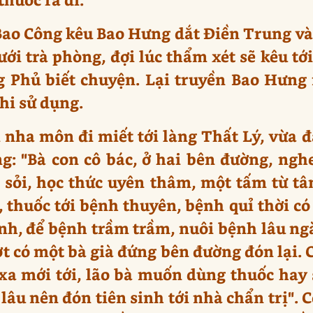
Bao Công kêu Bao Hưng dắt Điền Trung và
ưới trà phòng, đợi lúc thẩm xét sẽ kêu tới
g Phủ biết chuyện. Lại truyền Bao Hưng 
hi sử dụng.
 nha môn đi miết tới làng Thất Lý, vừa 
g: "Bà con cô bác, ở hai bên đường, nghe
h sỏi, học thức uyên thâm, một tấm từ tâ
 thuốc tới bệnh thuyên, bệnh quỉ thời có 
nh, để bệnh trầm trầm, nuôi bệnh lâu ngà
 có một bà già đứng bên đường đón lại. 
xa mới tới, lão bà muốn dùng thuốc hay s
lâu nên đón tiên sinh tới nhà chẩn trị".