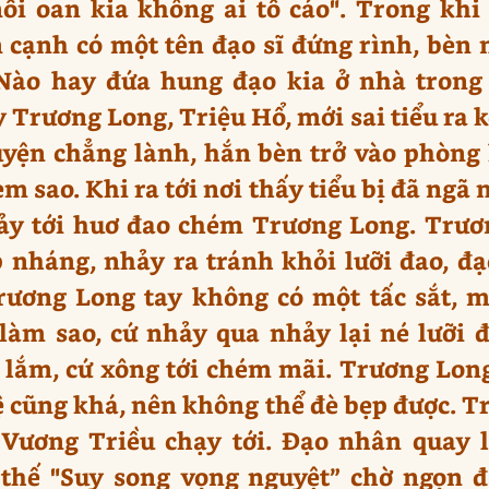
nỗi oan kia không ai tố cáo". Trong khi
n cạnh có một tên đạo sĩ đứng rình, bèn 
Nào hay đứa hung đạo kia ở nhà trong 
Trương Long, Triệu Hổ, mới sai tiểu ra k
huyện chẳng lành, hắn bèn trở vào phòng
em sao. Khi ra tới nơi thấy tiểu bị đã ngã
ảy tới huơ đao chém Trương Long. Trư
 nháng, nhảy ra tránh khỏi lưỡi đao, đ
ương Long tay không có một tấc sắt, m
làm sao, cứ nhảy qua nhảy lại né lưỡi 
lắm, cứ xông tới chém mãi. Trương Long 
 cũng khá, nên không thể đè bẹp được. 
 Vương Triều chạy tới. Đạo nhân quay 
 thế "Suy song vọng nguyệt” chờ ngọn đ