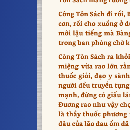
Công Tôn Sách đi rồi, 
cơn, rồi cho xuống ở d
môi lậu tiếng mà Bàn
trong ban phòng chờ k
Công Tôn Sách ra khỏi
miệng vừa rao lớn rằn
thuốc giỏi, đạo y sàn
người đều truyền tụng,
mạnh, đừng có giấu lá
Đương rao như vậy chợt
là thầy thuốc phương 
dâu của lão đau ốm đã 