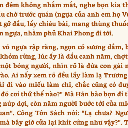
ọn đêm không nhắm mắt, nghe bọn kia th
hầu chờ trước quán (ngựa của anh em họ
 gỡ đầu, lấy chiêu bài, mang thùng thuốc
ên ngựa, nhằm phủ Khai Phong đi tới.
, vó ngựa rập ràng, ngọn cỏ sương dầm, 
 khóm rừng, lúc ấy là đầu canh năm, chợt
một bóng người, nhìn rõ là đứa con gái m
ào. Ai nấy xem rõ đều lấy làm lạ Trươn
i đi vào miếu làm chi, chắc cũng có duy
 đó coi thử thế nào?" Mã Hán bảo bọn đi
g núp đợi, còn năm người bước tới cửa mi
uan". Công Tôn Sách nói: "Lạ chưa? Ngườ
à bây giờ cửa lại khít cứng như vậy?". T