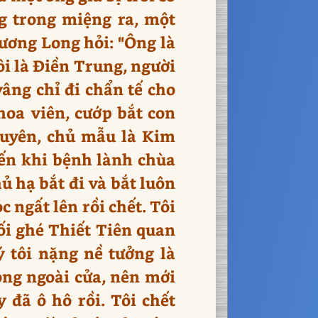
ng trong miệng ra, một
rương Long hỏi: "Ông là
Tôi là Điền Trung, người
âng chỉ đi chẩn tế cho
 hoa viên, cướp bắt con
guyên, chủ mẫu là Kim
đến khi bệnh lành chùa
ủ hạ bắt đi và bắt luôn
 ngất lên rồi chết. Tôi
tối ghé Thiết Tiên quan
 tôi nặng nề tưởng là
động ngoài cửa, nên mới
đã ô hô rồi. Tôi chết