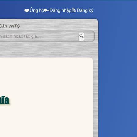
❤️
🔑
📝
Ủng hộ
Đăng nhập
Đăng ký
 Đàn VNTQ
🔍
hĩa