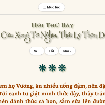
☰ Mục lục
Hồi Thứ Bảy
u Cứu Xong Tớ Nghĩa, Thất Lý Thôn D
to +
Tối
nhỏ -
❊ ❊ ❊
 em họ Vương, ăn nhiều uống đậm, nên đ
ới canh tư giật mình thức dậy, thấy trăn
 nên đánh thức cả bọn, sắm sửa lên đườ