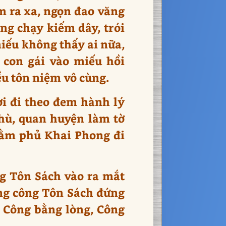
m ra xa, ngọn đao văng
ng chạy kiếm dây, trói
miếu không thấy ai nữa,
 con gái vào miếu hồi
ều tôn niệm vô cùng.
i đi theo đem hành lý
Phù, quan huyện làm tờ
hằm phủ Khai Phong đi
g Tôn Sách vào ra mắt
ong công Tôn Sách đứng
 Công bằng lòng, Công