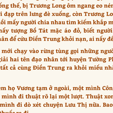
ống thế, bị Trương Long ôm ngang eo né
ới đạp trên lưng đè xuống, còn Trương Lo
. Rồi mấy người chia nhau tìm kiếm khắp 
thấy tượng Bồ Tát mặc áo đỏ, biết người
hân để cứu Điền Trung khỏi nạn, ai nấy đ
h mới chạy vào rừng tùng gọi những ngườ
giải hai tên đạo nhân tới huyện Tường 
i tất cả cùng Điền Trung ra khỏi miếu n
 em họ Vương tạm ở ngoài, một mình Côn
mình đi thuật rõ lại một lượt. Thuật x
 mình đi dò xét chuyện Lưu Thị nữa. Bao
huốc ra đi.