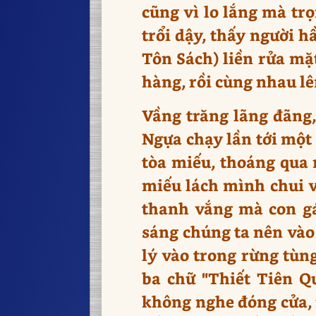
cũng vì lo lắng mà tr
trổi dậy, thấy người 
Tôn Sách) liền rửa mặt
hàng, rồi cùng nhau l
Vầng trăng lãng đãng
Ngựa chạy lần tới một
tòa miếu, thoáng qua 
miếu lách mình chui v
thanh vắng mà con gá
sáng chúng ta nên vào
lý vào trong rừng tùn
ba chữ "Thiết Tiên Q
không nghe đóng cửa, m