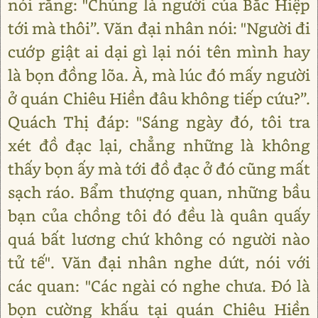
nói rằng: "Chúng là người của Bắc Hiệp
tới mà thôi”. Văn đại nhân nói: "Người đi
cướp giật ai dại gì lại nói tên mình hay
là bọn đồng lõa. À, mà lúc đó mấy người
ở quán Chiêu Hiền đâu không tiếp cứu?”.
Quách Thị đáp: "Sáng ngày đó, tôi tra
xét đồ đạc lại, chẳng những là không
thấy bọn ấy mà tới đồ đạc ở đó cũng mất
sạch ráo. Bẩm thượng quan, những bầu
bạn của chồng tôi đó đều là quân quấy
quá bất lương chứ không có người nào
tử tế". Văn đại nhân nghe dứt, nói với
các quan: "Các ngài có nghe chưa. Đó là
bọn cường khấu tại quán Chiêu Hiền