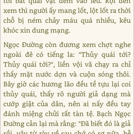
tới bắt quái vật đem vào lều. Rọi đèn
xem thì người ấy mang lốt, lột lốt ra thời
chỗ bị ném chảy máu quá nhiều, kêu
khóc xin dung mạng.
Ngọc Đường còn đương xem chợt nghe
ngoài đê có tiếng la: "Thủy quái tới?
Thủy quái tới?", liền vội vã chạy ra chỉ
thấy mặt nước dợn và cuộn sóng thôi.
Bây giờ các hương lão đều tề tựu lại coi
thủy quái, thấy rõ người giả dạng mà
cướp giật của dân, nên ai nấy đều tay
đánh miệng chửi rất tàn tệ. Bạch Ngọc
Đường cản lại mà rằng: "Đã biết đó là giả
rồi, vậy từ rày về sau chớ có sợ nữa, hễ