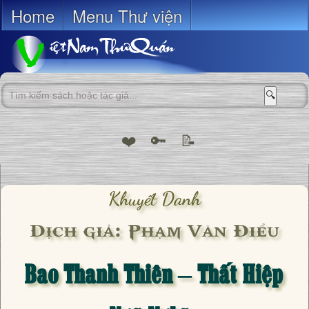
Home
Menu Thư viện
🔍
❤️
🔑
📝
Khuyết Danh
Dịch giả: Phạm Văn Điểu
Bao Thanh Thiên – Thất Hiệp