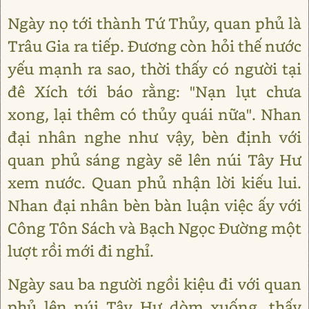
Ngày nọ tới thành Tứ Thủy, quan phủ là
Trâu Gia ra tiếp. Đương còn hỏi thế nước
yếu mạnh ra sao, thời thấy có người tại
đê Xích tới báo rằng: "Nạn lụt chưa
xong, lại thêm có thủy quái nữa". Nhan
đại nhân nghe như vậy, bèn định với
quan phủ sáng ngày sẽ lên núi Tây Hư
xem nước. Quan phủ nhận lời kiếu lui.
Nhan đại nhân bèn bàn luận việc ấy với
Công Tôn Sách và Bạch Ngọc Đường một
lượt rồi mới đi nghỉ.
Ngày sau ba người ngồi kiệu đi với quan
phủ lên núi Tây Hư dòm xuống, thấy