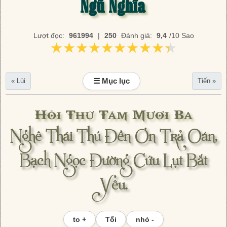
Ngũ Nghĩa
Lượt đọc:
961994
|
250
Đánh giá:
9,4
/10 Sao
★★★★★★★★★★
★★★★★★★★★★
☰ Mục lục
« Lùi
Tiến »
Hồi Thứ Tám Mươi Ba
Nghê Thái Thú Đền Ơn Trả Oán,
Bạch Ngọc Đường Cứu Lụt Bắt
Yêu.
to +
Tối
nhỏ -