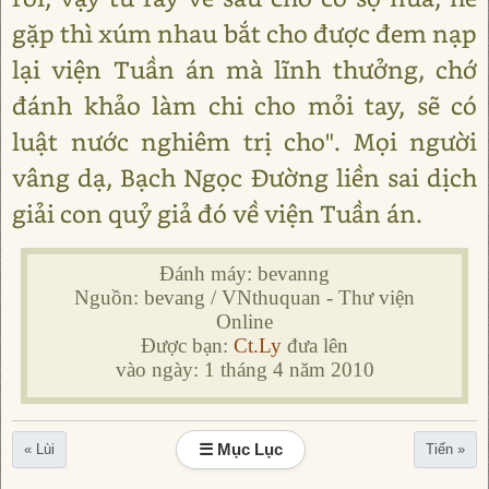
gặp thì xúm nhau bắt cho được đem nạp
lại viện Tuần án mà lĩnh thưởng, chớ
đánh khảo làm chi cho mỏi tay, sẽ có
luật nước nghiêm trị cho". Mọi người
vâng dạ, Bạch Ngọc Đường liền sai dịch
giải con quỷ giả đó về viện Tuần án.
Đánh máy: bevanng
Nguồn: bevang / VNthuquan - Thư viện
Online
Được bạn:
Ct.Ly
đưa lên
vào ngày: 1 tháng 4 năm 2010
☰ Mục Lục
« Lùi
Tiến »