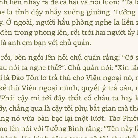
h liền nhảy ra đè cả hai và nói luôn: “Ta 
he la tỉnh dậy nhảy xuống giường. Tưởng
y. Ở ngoài, người hầu phòng nghe la liền
èn trong phòng lên, rồi trói hai người ấy l
 là anh em bạn với chủ quán.
rồi, bèn ngồi lên hỏi chủ quán rằng: “Cớ 
 nói ta nghe thử?”. Chủ quán nói: "Xin lão 
ôi là Đào Tôn lo trả thù cho Viên ngoại nó, 
kẻ thù Viên ngoại mình, quyết ý trả oán, n
"Phải cậy mi tới đây thắt cổ cháu ta hay 
, chẳng qua là cậy tôi phụ bắt gian mà th
úng nó vừa bàn bạc lại một lượt. Tào Phiêu
nọ lên nói với Tưởng Bình rằng: ”Tên này 