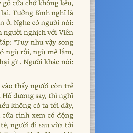
y gõ cửa chớ không kêu,
lại. Tưởng Bình nghĩ là
n ở. Nghe có người nói:
ra người nghịch với Viên
i đáp: "Tuy như vậy song
nó ngủ rồi, ngủ mê lắm,
hại gì". Người khác nói:
 vào thấy người còn trẻ
 Hổ đương say, thì nghĩ
ếu không có ta tới đây,
u cửa rình xem có động
 té, người đi sau vừa tới