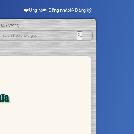
❤️
🔑
📝
Ủng hộ
Đăng nhập
Đăng ký
 Đàn VNTQ
🔍
hĩa