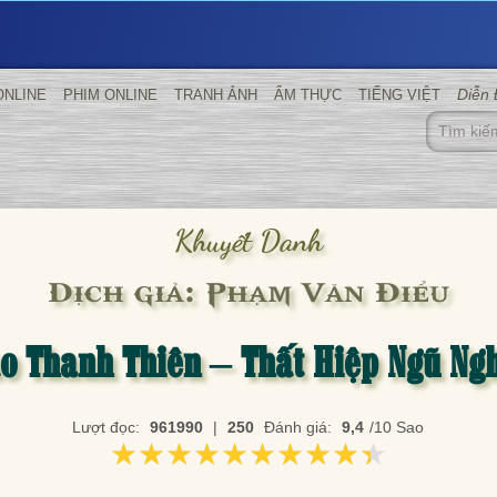
Diễn
ONLINE
PHIM ONLINE
TRANH ẢNH
ẨM THỰC
TIẾNG VIỆT
Khuyết Danh
Dịch giả: Phạm Văn Điểu
o Thanh Thiên – Thất Hiệp Ngũ Ng
Lượt đọc:
961990
|
250
Đánh giá:
9,4
/10 Sao
★★★★★★★★★★
★★★★★★★★★★