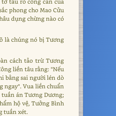
 tờ tâu rõ công cán của
 sắc phong cho Mao Cửu
thâu dụng chừng nào có
rõ là chúng nó bị Tương
bàn cách tảo trừ Tương
ông liền tâu rằng: "Nếu
i bằng sai người lén dò
ng ngay". Vua liền chuẩn
ỉ tuần án Tương Dương;
phẩm hộ vệ, Tưởng Bình
 tuần xét.