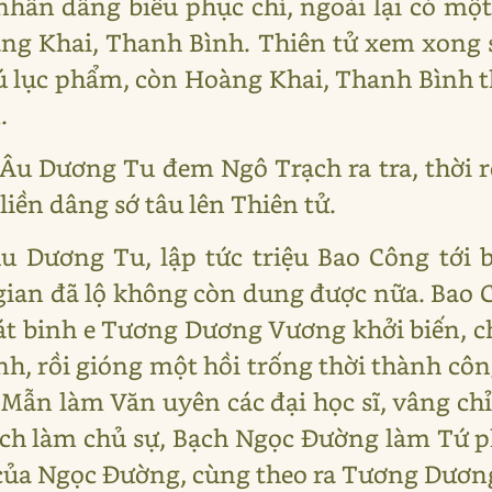
 nhân dâng biểu phục chỉ, ngoài lại có một
ng Khai, Thanh Bình. Thiên tử xem xong
 lục phẩm, còn Hoàng Khai, Thanh Bình 
.
Âu Dương Tu đem Ngô Trạch ra tra, thời 
iền dâng sớ tâu lên Thiên tử.
u Dương Tu, lập tức triệu Bao Công tới 
an đã lộ không còn dung được nữa. Bao C
át binh e Tương Dương Vương khởi biến, ch
ánh, rồi gióng một hồi trống thời thành cô
Mẫn làm Văn uyên các đại học sĩ, vâng ch
ch làm chủ sự, Bạch Ngọc Đường làm Tứ 
ũ của Ngọc Đường, cùng theo ra Tương Dương