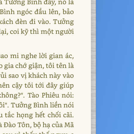
là Tưởng Bình đây, nó là
 Bình ngóc đầu lên, bảo
 xách đèn đi vào. Tưởng
ại, coi kỹ thì một người
sao mi nghe lời gian ác,
gia chớ giận, tôi tên là
rủi sao vị khách này vào
ên cậy tôi tới đây giúp
không?". Tào Phiêu nói:
ôi". Tưởng Bình liền nói
 tắc họng hết chối cãi.
là Đào Tôn, bộ hạ của Mã