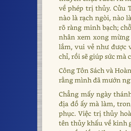
về phép trị thủy. Cửu 
nào là rạch ngòi, nào l
rõ ràng minh bạch; chỗ
nhân xem xong mừng rỡ
lắm, vui vẻ như được 
chỉ, rồi sẽ giúp sức mà
Công Tôn Sách và Hoàng
rằng mình đã mướn ngư
Chẳng mấy ngày thánh 
địa đồ ấy mà làm, tron
phục. Việc trị thủy ho
tên thủy khấu về kinh g