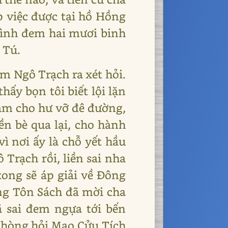
p việc được tại hồ Hồng
Bình đem hai mươi binh
 Tú.
m Ngô Trạch ra xét hỏi.
ấy bọn tôi biết lội lặn
làm cho hư vỡ đê đường,
n bè qua lại, cho hành
vì nơi ấy là chỗ yết hầu
Trạch rồi, liền sai nha
xong sẽ áp giải về Đông
ông Tôn Sách đã mời cha
 sai đem ngựa tới bến
 phòng hỏi Mao Cửu Tích