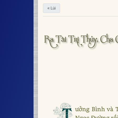
« Lùi
Ra Tài Trị Thủy, Cha
T
ưởng Bình và T
Ngọc Đường rồi 