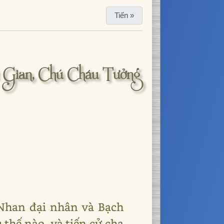
Tiến »
 Gian, Chú Cháu Tưởng
 Nhan đại nhân và Bạch
 thế nào, và tiến cử cha