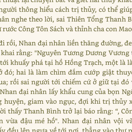
gười thông hiểu cách trị thủy, có thể giú
hân nghe theo lời, sai Thiên Tổng Thanh 
Sư rước Công Tôn Sách và thỉnh cha con Mao
i rồi, Nhan đại nhân liền thăng đường, đe
 khai rằng: "Nguyên Tương Dương Vương th
i tới khuấy phá tại hồ Hồng Trạch, một là 
đó; hai là làm chìm đắm cướp giật thuyề
 rồi sai người tới chiếm cứ ở giữ tại đó 
han đại nhân lấy khẩu cung của bọn Ngô 
huyện, giam vào ngục, đợi khi trị thủy 
ời thấy Thanh Bình trở lại báo rằng: “, C
ền vừa đậu mé hồ". Nhan đại nhân vội vã
ấy đều lên ngựa về tới nơi, thẳng vào thư