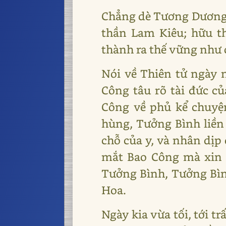
Chẳng dè Tương Dương 
thần Lam Kiêu; hữu t
thành ra thế vững như 
Nói về Thiên tử ngày 
Công tâu rõ tài đức củ
Công về phủ kể chuyện
hùng, Tưởng Bình liền n
chỗ của y, và nhân dịp 
mắt Bao Công mà xin đ
Tưởng Bình, Tưởng Bình 
Hoa.
Ngày kia vừa tối, tới t