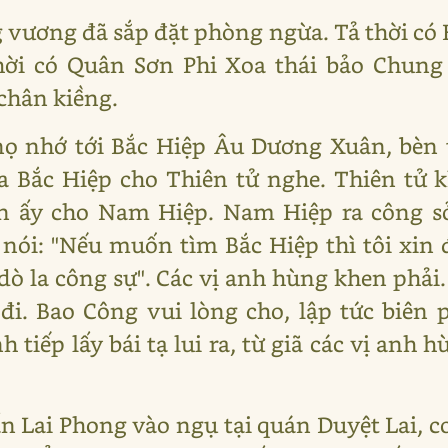
vương đã sắp đặt phòng ngừa. Tả thời có 
hời có Quân Sơn Phi Xoa thái bảo Chung 
chân kiềng.
nọ nhớ tới Bắc Hiệp Âu Dương Xuân, bèn t
a Bắc Hiệp cho Thiên tử nghe. Thiên tử 
 ấy cho Nam Hiệp. Nam Hiệp ra công sở 
ói: "Nếu muốn tìm Bắc Hiệp thì tôi xin đi
dò la công sự". Các vị anh hùng khen phải
i. Bao Công vui lòng cho, lập tức biên 
tiếp lấy bái tạ lui ra, từ giã các vị anh 
rấn Lai Phong vào ngụ tại quán Duyệt Lai,