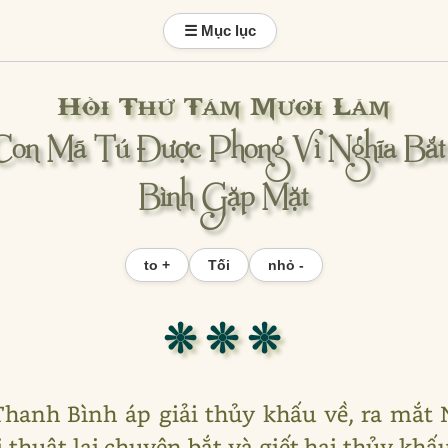
☰ Mục lục
Hồi Thứ Tám Mươi Lăm
 Con Mã Tú Được Phong Vì Nghĩa Bắt
Bình Gặp Mặt
to +
Tối
nhỏ -
❊ ❊ ❊
hanh Bình áp giải thủy khấu về, ra mắt
thuật lại chuyện bắt và giết hai thủy khấu