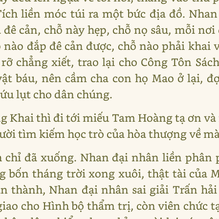
Tích liền móc túi ra một bức địa đồ. Nhan
à đê cản, chỗ này hẹp, chỗ nọ sâu, mỗi nơi
 nào đắp đê cản được, chỗ nào phải khai 
 chẳng xiết, trao lại cho Công Tôn Sách
vật báu, nên cầm cha con họ Mao ở lại, 
 cứu lụt cho dân chúng.
 Khai thì đi tới miếu Tam Hoàng tạ ơn và
ời tìm kiếm học trò của hòa thượng về m
chỉ đã xuống. Nhan đại nhân liền phân p
g bốn tháng trời xong xuôi, thật tài của
àn thành, Nhan đại nhân sai giải Trấn hả
iao cho Hình bộ thẩm trị, còn viên chức t