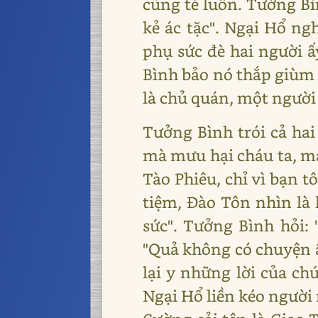
cũng té luôn. Tưởng Bìn
kẻ ác tặc". Ngại Hổ ng
phụ sức đè hai người ấ
Bình bảo nó thắp giùm đ
là chủ quán, một người
Tưởng Bình trói cả hai 
mà mưu hại cháu ta, mau
Tào Phiêu, chỉ vì bạn t
tiệm, Đào Tôn nhìn là 
sức". Tưởng Bình hỏi: 
"Quả không có chuyện ấy
lại y những lời của ch
Ngại Hổ liền kéo người 