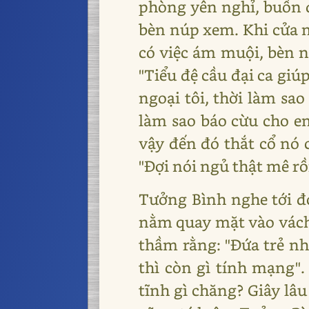
phòng yên nghỉ, buồn đ
bèn núp xem. Khi cửa m
có việc ám muội, bèn n
"Tiểu đệ cầu đại ca giú
ngoại tôi, thời làm sao
làm sao báo cừu cho em
vậy đến đó thắt cổ nó c
"Đợi nói ngủ thật mê rồ
Tưởng Bình nghe tới đó
nằm quay mặt vào vách 
thầm rằng: "Đứa trẻ nh
thì còn gì tính mạng"
tĩnh gì chăng? Giây lâu 