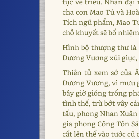
tục về triều. Nhan đại
cha con Mao Tú và Hoà
Tích ngũ phẩm, Mao Tú
chỗ khuyết sẽ bổ nhiệm
Hình bộ thượng thư là 
Dương Vương xúi giục, l
Thiên tử xem sớ của Â
Dương Vương, vì mưu gi
bây giờ gióng trống ph
tình thế, trừ bớt vây c
tấu, phong Nhan Xuân 
gia phong Công Tôn Sá
cất lên thế vào tước c