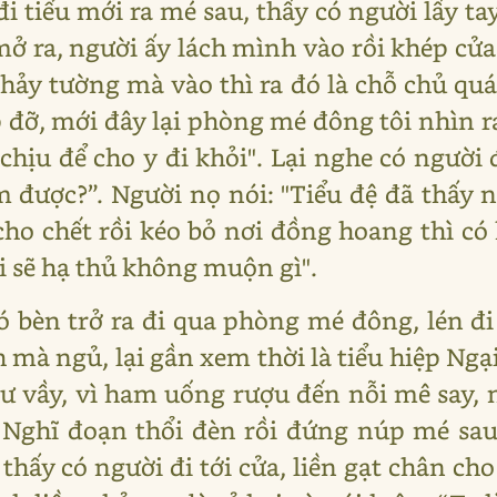
i tiểu mới ra mé sau, thấy có người lấy ta
ở ra, người ấy lách mình vào rồi khép cửa 
hảy tường mà vào thì ra đó là chỗ chủ quá
p đỡ, mới đây lại phòng mé đông tôi nhìn 
 chịu để cho y đi khỏi". Lại nghe có ngườ
 được?”. Người nọ nói: "Tiểu đệ đã thấy 
ho chết rồi kéo bỏ nơi đồng hoang thì có 
i sẽ hạ thủ không muộn gì".
 bèn trở ra đi qua phòng mé đông, lén đi
mà ngủ, lại gần xem thời là tiểu hiệp Ngại
ư vầy, vì ham uống rượu đến nỗi mê say, n
. Nghĩ đoạn thổi đèn rồi đứng núp mé sa
thấy có người đi tới cửa, liền gạt chân cho