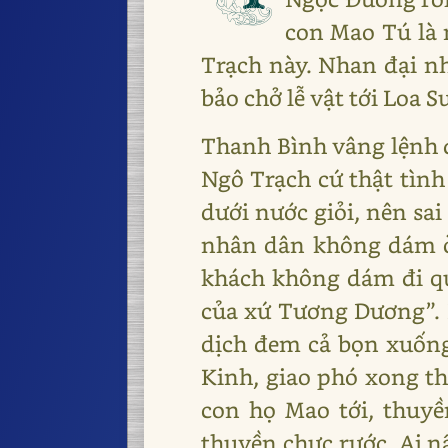
con Mao Tú là n
Trạch này. Nhan đại n
bảo chở lễ vật tới Loa 
Thanh Bình vâng lệnh đ
Ngô Trạch cứ thật tình
dưới nước giỏi, nên sa
nhân dân không dám ở 
khách không dám đi qua;
của xứ Tương Dương”. N
dịch đem cả bọn xuống 
Kinh, giao phó xong th
con họ Mao tới, thuy
thuyền chực rước. Ai n