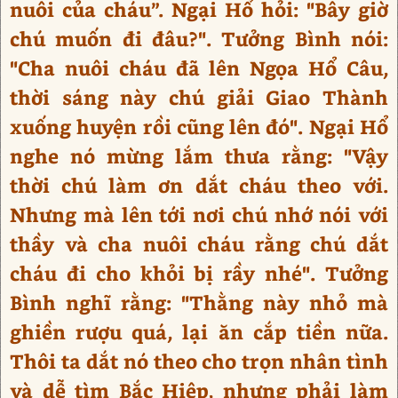
nuôi của cháu”. Ngại Hổ hỏi: "Bây giờ
chú muốn đi đâu?". Tưởng Bình nói:
"Cha nuôi cháu đã lên Ngọa Hổ Câu,
thời sáng này chú giải Giao Thành
xuống huyện rồi cũng lên đó". Ngại Hổ
nghe nó mừng lắm thưa rằng: "Vậy
thời chú làm ơn dắt cháu theo với.
Nhưng mà lên tới nơi chú nhớ nói với
thầy và cha nuôi cháu rằng chú dắt
cháu đi cho khỏi bị rầy nhé". Tưởng
Bình nghĩ rằng: "Thằng này nhỏ mà
ghiền rượu quá, lại ăn cắp tiền nữa.
Thôi ta dắt nó theo cho trọn nhân tình
và dễ tìm Bắc Hiệp, nhưng phải làm