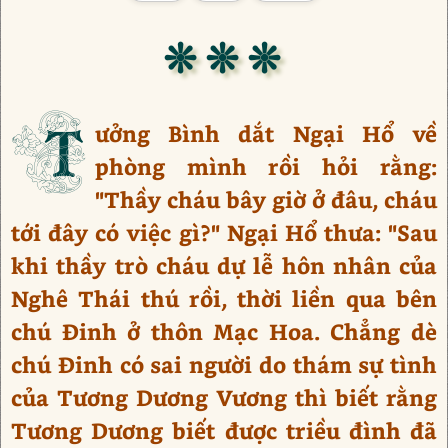
❊ ❊ ❊
T
ưởng Bình dắt Ngại Hổ về
phòng mình rồi hỏi rằng:
"Thầy cháu bây giờ ở đâu, cháu
tới đây có việc gì?" Ngại Hổ thưa: "Sau
khi thầy trò cháu dự lễ hôn nhân của
Nghê Thái thú rồi, thời liền qua bên
chú Đinh ở thôn Mạc Hoa. Chẳng dè
chú Đinh có sai người do thám sự tình
của Tương Dương Vương thì biết rằng
Tương Dương biết được triều đình đã