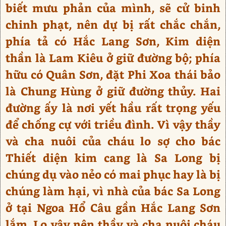
biết mưu phản của mình, sẽ cử binh
chinh phạt, nên dự bị rất chắc chắn,
phía tả có Hắc Lang Sơn, Kim diện
thần là Lam Kiêu ở giữ đường bộ; phía
hữu có Quân Sơn, đặt Phi Xoa thái bảo
là Chung Hùng ở giữ đường thủy. Hai
đường ấy là nơi yết hầu rất trọng yếu
để chống cự với triều đình. Vì vậy thầy
và cha nuôi của cháu lo sợ cho bác
Thiết diện kim cang là Sa Long bị
chúng dụ vào nẻo có mai phục hay là bị
chúng làm hại, vì nhà của bác Sa Long
ở tại Ngoa Hổ Câu gần Hắc Lang Sơn
lắm. Lo vậy nên thầy và cha nuôi cháu