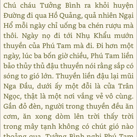
Chú cháu Tưởng Bình ra khỏi huyện
Đường đi qua Hồ Quảng, quả nhiên Ngại
Hổ mỗi ngày chỉ uống ba chén rượu mà
thôi. Ngày nọ đi tới Nhụ Khẩu mướn
thuyền của Phú Tam mà đi. Đi hơn một
ngày, lúc ba bốn giờ chiều, Phú Tam liền
bảo thủy thủ đậu thuyền nói rằng sắp có
sóng to gió lớn. Thuyền liền đậu lại mũi
Nga Đầu, dưới ấy một đỗi là cửa Trân
Ngọc, thật là một nơi vắng vẻ vô cùng.
Gần đỏ đèn, người trong thuyền đều ăn
cơm, ăn xong dòm lên trời thấy trời
trong mây tạnh không có chút gió nào
thoảng qua. Tưởng Bình nghi Phú Tam