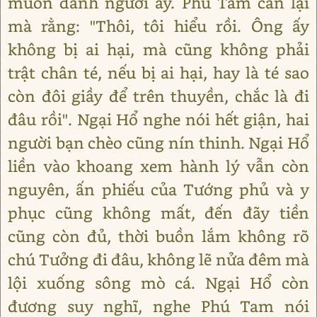
muốn đánh người ấy. Phú Tam cản lại
mà rằng: "Thôi, tôi hiểu rồi. Ông ấy
không bị ai hại, mà cũng không phải
trật chân té, nếu bị ai hại, hay là té sao
còn đôi giầy để trên thuyền, chắc là đi
đâu rồi". Ngại Hổ nghe nói hết giận, hai
người bạn chèo cũng nín thinh. Ngại Hổ
liền vào khoang xem hành lý vẫn còn
nguyên, ấn phiếu của Tướng phủ và y
phục cũng không mất, đến đãy tiền
cũng còn đủ, thời buồn lắm không rõ
chú Tưởng đi đâu, không lẽ nửa đêm mà
lội xuống sông mò cá. Ngại Hổ còn
đương suy nghĩ, nghe Phú Tam nói