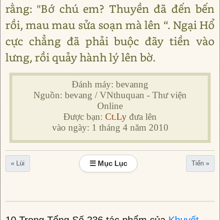
rằng: "Bớ chú em? Thuyền đã đến bến
rồi, mau mau sửa soạn mà lên “. Ngại Hổ
cực chẳng đã phải buộc đãy tiền vào
lưng, rồi quảy hành lý lên bờ.
Đánh máy: bevanng
Nguồn: bevang / VNthuquan - Thư viện
Online
Được bạn:
Ct.Ly
đưa lên
vào ngày: 1 tháng 4 năm 2010
☰ Mục Lục
« Lùi
Tiến »