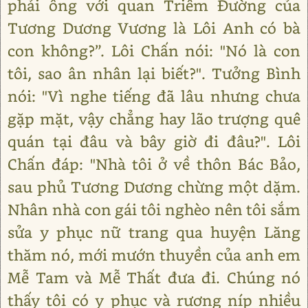
phải ông với quan Triêm Đường của
Tương Dương Vương là Lôi Anh có bà
con không?”. Lôi Chấn nói: "Nó là con
tôi, sao ân nhân lại biết?". Tưởng Bình
nói: "Vì nghe tiếng đã lâu nhưng chưa
gặp mặt, vậy chẳng hay lão trượng quê
quán tại đâu và bây giờ đi đâu?". Lôi
Chấn đáp: "Nhà tôi ở về thôn Bác Bảo,
sau phủ Tương Dương chừng một dặm.
Nhân nhà con gái tôi nghèo nên tôi sắm
sửa y phục nữ trang qua huyện Lăng
thăm nó, mới mướn thuyền của anh em
Mễ Tam và Mễ Thất đưa đi. Chúng nó
thấy tôi có y phục và rương níp nhiều