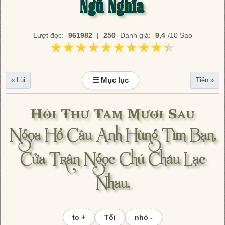
Ngũ Nghĩa
Lượt đọc:
961982
|
250
Đánh giá:
9,4
/10 Sao
★★★★★★★★★★
★★★★★★★★★★
☰ Mục lục
« Lùi
Tiến »
Hồi Thứ Tám Mươi Sáu
Ngọa Hổ Câu Anh Hùng Tìm Bạn,
Cửa Trân Ngọc Chú Cháu Lạc
Nhau.
to +
Tối
nhỏ -