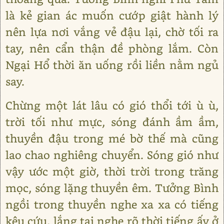
là kẻ gian ác muốn cướp giật hành lý
nên lựa nơi vắng vẻ đậu lại, chờ tối ra
tay, nên cẩn thận đề phòng lắm. Còn
Ngại Hổ thời ăn uống rồi liền nằm ngủ
say.
Chừng một lát lâu có gió thổi tới ù ù,
trời tối như mực, sóng đánh ầm ầm,
thuyền đậu trong mé bờ thế mà cũng
lao chao nghiêng chuyển. Sóng gió như
vậy ước một giờ, thời trời trong trăng
mọc, sóng lặng thuyền êm. Tưởng Bình
ngồi trong thuyền nghe xa xa có tiếng
kêu cứu, lắng tai nghe rõ thời tiếng ấy ở