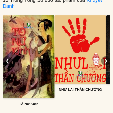
10 Trong Tổng Số 236 tác phẩm của
Khuyết
Danh
❮
❯
NHƯ LAI THẦN CHƯỞNG
Tố Nữ Kinh