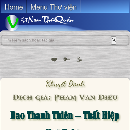
Home
Menu Thư viện
🔍
❤️
🔑
📝
Khuyết Danh
Dịch giả: Phạm Văn Điểu
Bao Thanh Thiên – Thất Hiệp