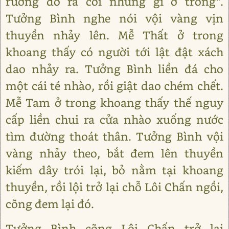
rương đó ra coi những gì ở trong".
Tưởng Bình nghe nói vội vàng vịn
thuyền nhảy lên. Mễ Thất ở trong
khoang thấy có người tới lật đật xách
dao nhảy ra. Tưởng Bình liền đá cho
một cái té nhào, rồi giật dao chém chết.
Mễ Tam ở trong khoang thấy thế nguy
cấp liền chui ra cửa nhào xuống nước
tìm đường thoát thân. Tưởng Bình vội
vàng nhảy theo, bắt đem lên thuyền
kiếm dây trói lại, bỏ nằm tại khoang
thuyền, rồi lội trở lại chỗ Lôi Chấn ngồi,
cõng đem lại đó.
Tưởng Bình cõng Lôi Chấn trở lại