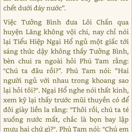
chết dưới đáy nước”.
Việc Tưởng Bình đưa Lôi Chấn qua
huyện Lăng không vội chi, nay chỉ nói
lại Tiểu Hiệp Ngại Hổ ngủ một giấc tới
sáng thức dậy không thấy Tưởng Bình,
bèn chui ra ngoài hỏi Phú Tam rằng:
"Chú ta đâu rồi?”. Phú Tam nói: ”Hai
người ngủ với nhau trong khoang sao
lại hỏi tôi?". Ngại Hổ nghe nói thất kinh,
xem kỹ lại thấy trước mũi thuyền có để
đôi giày liền la rằng: "Thôi rồi, chú ta té
xuống nước mất, chắc là bọn bay lập
mưu hại chứ gì?". Phú Tam nói: "Chú em