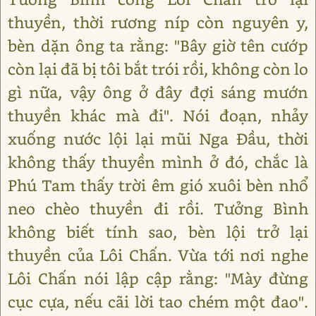
thuyền, thời rương níp còn nguyên y,
bèn dặn ông ta rằng: "Bây giờ tên cướp
còn lại đã bị tôi bắt trói rồi, không còn lo
gì nữa, vậy ông ở đây đợi sáng mướn
thuyền khác mà đi". Nói đoạn, nhảy
xuống nước lội lại mũi Nga Đầu, thời
không thấy thuyền mình ở đó, chắc là
Phú Tam thấy trời êm gió xuôi bèn nhổ
neo chèo thuyền đi rồi. Tưởng Bình
không biết tính sao, bèn lội trở lại
thuyền của Lôi Chấn. Vừa tới nơi nghe
Lôi Chấn nói lập cập rằng: "Mày đừng
cục cựa, nếu cãi lời tao chém một đao".