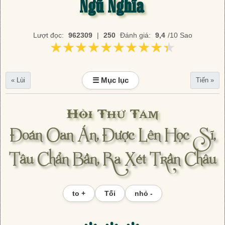
Ngũ Nghĩa
Lượt đọc:
962309
|
250
Đánh giá:
9,4
/10 Sao
★★★★★★★★★★
★★★★★★★★★★
☰ Mục lục
« Lùi
Tiến »
Hồi Thứ Tám
Đoán Oan Án, Được Lên Học Sĩ,
Tâu Chẩn Bần, Ra Xét Trần Châu
to +
Tối
nhỏ -