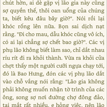
chút hờn, ai dè gặp vị lão gia này cũng
sợ quyền thế, thôi oan uổng của chúng
ta, biết kêu đâu bây giờ?". Nói rồi lại
khóc rống lên nữa. Bọn sai dịch nạt
rằng. "Đi cho mau, dẫu khóc cũng vô ích,
có ai lại chẳng sợ chết bao giờ?". Các vị
phụ lão không biết làm sao, chỉ dắt nhau
ríu rít đi ra khỏi thành. Vừa ra khỏi cửa
chợt thấy một người cưỡi ngựa chạy tới,
đó là Bao Hưng, đón các vị phụ lão dắt
vào chỗ vắng nói rằng: "Lão gia không
phải không muốn nhận tờ trình của các
ông, song sợ nơi đường chợ đông đảo,
tai mắt rất nhiều, e hỏng việc, nên lão