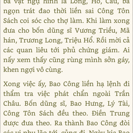
ba vật ngự hình là Long, Hổ, Cẩu, ba
ngọn trát đao thời liền sai Công Tôn
Sách coi sóc cho thợ làm. Khi làm xong
đưa cho bốn dũng sĩ Vương Triều, Mã
hán, Trương Long, Triệu Hổ. Rồi mời cả
các quan liêu tới phủ chứng giám. Ai
nấy xem thấy cũng rùng mình sởn gáy,
khen ngợi vô cùng.
Xong việc ấy, Bao Công liền hạ lệnh đi
thẩm tra việc phát chẩn ngoài Trần
Châu. Bốn dũng sĩ, Bao Hưng, Lý Tài,
Công Tôn Sách đều theo. Điền Trung
được đưa theo. Ra thành Bao Công đòi
các vị phụ lão tới, củng đi. Ngày kia Bao