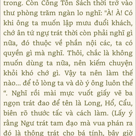
trong. Còn Công Tôn Sách thời trở vào
thư phòng trăm ngàn lo nghĩ: "À! À! Có
khi ông ta muốn lập mưu đuổi khách,
chớ ân tứ ngự trát thời còn phải nghĩ gì
nữa, đó thuộc về phần nội các, ta có
quyền gì mà nghĩ. Thôi, chắc là không
muốn dùng ta nữa, nên kiếm chuyện
khỏi khó chớ gì. Vậy ta nên làm thế
nào... để tỏ lòng ta và dò ý ông luôn thể
“. Nghĩ rồi mài mực vuốt giấy vẽ ba
ngọn trát đao để tên là Long, Hổ, Cẩu,
biên rõ thước tấc và cách làm. (Lấy ý
rằng Ngư trát tam đạo mà vua phán ra
đó là thông trát cho bá tính, bây giờ