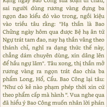
Rạng ngày Bao Công sửa soạn đi chầu,
sai người dùng rương vàng đựng ba
ngọn đao kiểu đó vào trong, ngồi kiệu
vào triều tâu rằng: "Hạ thần là Bao
Chửng ngày hôm qua được Bệ hạ ân tứ
Ngự trát tam đao, nay hạ thần vâng theo
thánh chỉ, nghĩ ra dạng thức thế này,
chẳng dám chuyên dùng, xin dâng lên
để hầu ngự lãm". Tâu xong, thị thần mở
rương vàng ra ngọn trát đao chia ba
phẩm Long, Hổ, Cẩu. Bao Công lại tâu:
"Như có kẻ nào phạm phép thời xin cứ
theo phẩm cấp mà hành “. Vua nghe qua
đã hiểu ý Bao Công muốn nhân lời phán