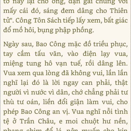
tờ này lại cho ông, dặn gài chung với
mấy cái đó, sáng đem dâng cho Thiên
tử". Công Tôn Sách tiếp lấy xem, bất giác
đổ mồ hôi, bụng phập phồng.
Ngày sau, Bao Công mặc đồ triều phục,
tay cầm tấu văn, vào điện lạy vua,
miệng tung hô vạn tuế, rồi dâng lên.
Vua xem qua lòng đã không vui, lần lần
nghĩ lại đó là lời ngay can phải, thật
người vì nước vì dân, chớ chẳng phải tư
thù tư oán, liền đổi giận làm vui, cho
phép Bao Công an vị. Vua nghĩ nỗi tình
tệ ở Trần Châu, e moi chuột hư nền,
phang chim đổ lá, nên muốn cho kín