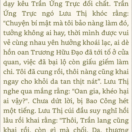
dạy kêu Trần Ứng Trực đối chất. Trần
Ứng Trực ngó Lưu Thị khóc rằng:
"Chuyện bí mật mà tôi bảo nàng làm đó,
tưởng không ai hay, thời mình được vui
vẻ cùng nhau yên hưởng khoái lạc, ai dè
hồn oan Trương Hữu Đạo đã tới tố ở cửa
quan, việc đã bại lộ còn giấu giếm làm
chi. Tôi đã cung rồi, thôi nàng cũng khai
ngay cho khỏi da tan thịt nát”. Lưu Thị
nghe qua mắng rằng: "Oan gia, khéo hại
ai vậy?". Chưa dứt lời, bị Bao Công hét
một tiếng. Lưu Thị cúi đầu suy nghĩ hồi
lâu rồi khai rằng: "Thôi, Trần lang cũng
khai rồi, còn gì mà chối. Dạ, thượng