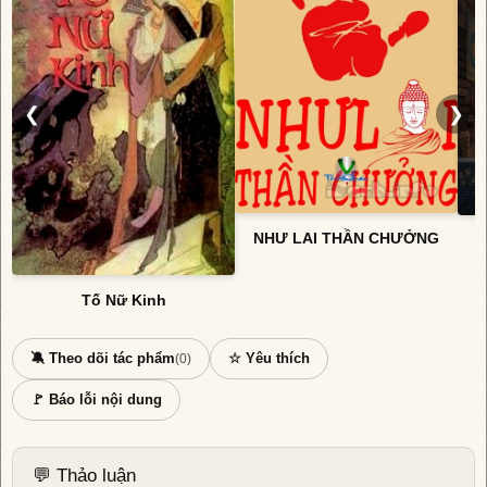
❮
❯
NHƯ LAI THẦN CHƯỞNG
Tố Nữ Kinh
🔕 Theo dõi tác phẩm
☆ Yêu thích
(0)
🚩 Báo lỗi nội dung
💬 Thảo luận