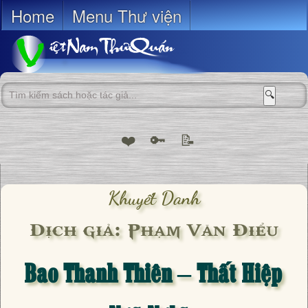
Home
Menu Thư viện
🔍
❤️
🔑
📝
Khuyết Danh
Dịch giả: Phạm Văn Điểu
Bao Thanh Thiên – Thất Hiệp