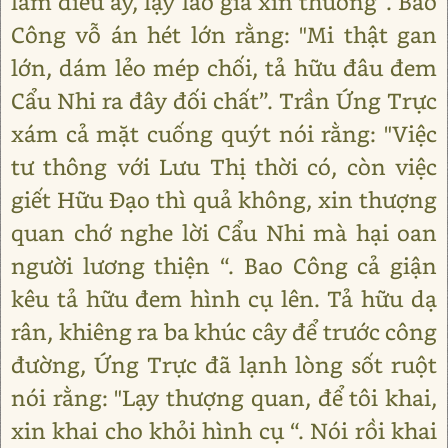
làm điều ấy, lạy lão gia xin thương”. Bao
Công vỗ án hét lớn rằng: "Mi thật gan
lớn, dám lẻo mép chối, tả hữu đâu đem
Cẩu Nhi ra đây đối chất”. Trần Ứng Trực
xám cả mặt cuống quýt nói rằng: "Việc
tư thông với Lưu Thị thời có, còn việc
giết Hữu Đạo thì quả không, xin thượng
quan chớ nghe lời Cẩu Nhi mà hại oan
người lương thiện “. Bao Công cả giận
kêu tả hữu đem hình cụ lên. Tả hữu dạ
rân, khiêng ra ba khúc cây để trước công
đường, Ứng Trực đã lạnh lòng sốt ruột
nói rằng: "Lạy thượng quan, để tôi khai,
xin khai cho khỏi hình cụ “. Nói rồi khai