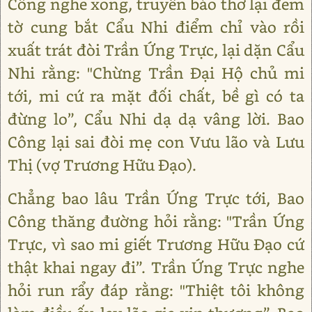
Công nghe xong, truyền bảo thơ lại đem
tờ cung bắt Cẩu Nhi điểm chỉ vào rồi
xuất trát đòi Trần Ứng Trực, lại dặn Cẩu
Nhi rằng: "Chừng Trần Đại Hộ chủ mi
tới, mi cứ ra mặt đối chất, bề gì có ta
đừng lo”, Cẩu Nhi dạ dạ vâng lời. Bao
Công lại sai đòi mẹ con Vưu lão và Lưu
Thị (vợ Trương Hữu Đạo).
Chẳng bao lâu Trần Ứng Trực tới, Bao
Công thăng đường hỏi rằng: "Trần Ứng
Trực, vì sao mi giết Trương Hữu Đạo cứ
thật khai ngay đi”. Trần Ứng Trực nghe
hỏi run rẩy đáp rằng: "Thiệt tôi không