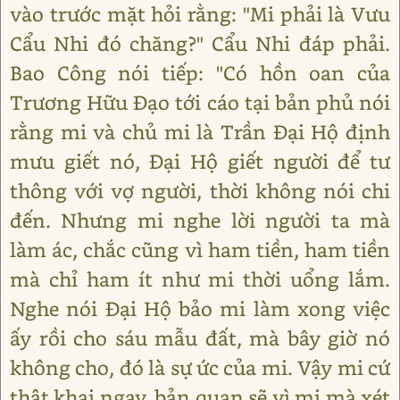
vào trước mặt hỏi rằng: "Mi phải là Vưu
Cẩu Nhi đó chăng?" Cẩu Nhi đáp phải.
Bao Công nói tiếp: "Có hồn oan của
Trương Hữu Đạo tới cáo tại bản phủ nói
rằng mi và chủ mi là Trần Đại Hộ định
mưu giết nó, Đại Hộ giết người để tư
thông với vợ người, thời không nói chi
đến. Nhưng mi nghe lời người ta mà
làm ác, chắc cũng vì ham tiền, ham tiền
mà chỉ ham ít như mi thời uổng lắm.
Nghe nói Đại Hộ bảo mi làm xong việc
ấy rồi cho sáu mẫu đất, mà bây giờ nó
không cho, đó là sự ức của mi. Vậy mi cứ
thật khai ngay, bản quan sẽ vì mi mà xét