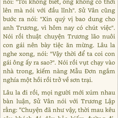
nói: "Tôi không biết, ông không có thời
lên mà nói với đầu lĩnh". Sử Vân cũng
bước ra nói: "Xin quý vị bao dung cho
anh Trương, vì hôm nay có chút việc".
Nói rồi thuật chuyện Trương lão nuôi
con gái nên bày tiệc ăn mừng. Lâu la
nghe xong, nói: "Vậy thời để ta coi con
gái ông ấy ra sao?". Nói rồi vụt chạy vào
nhà trong, kiếm nàng Mẫu Đơn ngắm
nghía một hồi rồi trở về sơn trại.
Lâu la đi rồi, mọi người mới xúm nhau
bàn luận, Sử Vân nói với Trương Lập
rằng: ”Chuyện đã như vậy, thời mau kêu