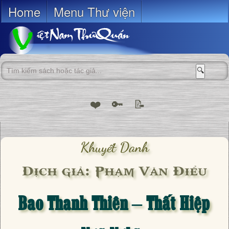
Home
Menu Thư viện
🔍
❤️
🔑
📝
Khuyết Danh
Dịch giả: Phạm Văn Điểu
Bao Thanh Thiên – Thất Hiệp