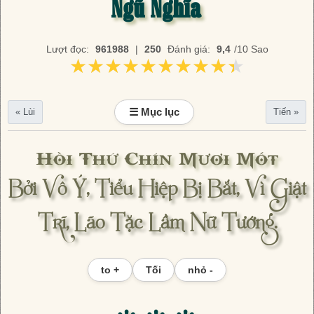
Ngũ Nghĩa
Lượt đọc:
961988
|
250
Đánh giá:
9,4
/10 Sao
★★★★★★★★★★
★★★★★★★★★★
☰ Mục lục
« Lùi
Tiến »
Hồi Thứ Chín Mươi Mốt
Bởi Vô Ý, Tiểu Hiệp Bị Bắt, Vì Giật
Trĩ, Lão Tặc Lầm Nữ Tướng.
to +
Tối
nhỏ -