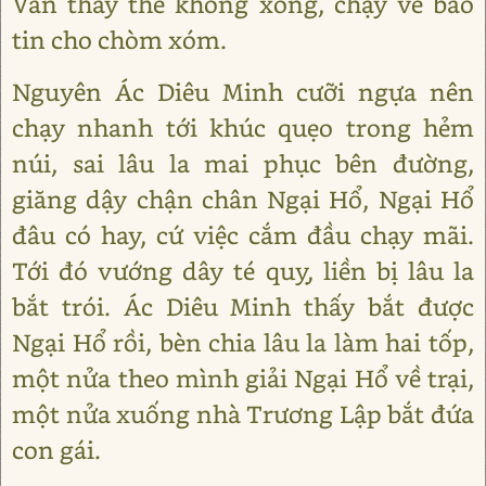
Vân thấy thế không xong, chạy về báo
tin cho chòm xóm.
Nguyên Ác Diêu Minh cưỡi ngựa nên
chạy nhanh tới khúc quẹo trong hẻm
núi, sai lâu la mai phục bên đường,
giăng dậy chận chân Ngại Hổ, Ngại Hổ
đâu có hay, cứ việc cắm đầu chạy mãi.
Tới đó vướng dây té quỵ, liền bị lâu la
bắt trói. Ác Diêu Minh thấy bắt được
Ngại Hổ rồi, bèn chia lâu la làm hai tốp,
một nửa theo mình giải Ngại Hổ về trại,
một nửa xuống nhà Trương Lập bắt đứa
con gái.