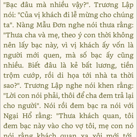
"Bạc đâu mà nhiều vậy?". Trương Lập
nói: "Của vị khách đi lễ mừng cho chúng
ta". Nàng Mẫu Đơn nghe nói thưa rằng:
"Thưa cha và mẹ, theo ý con thời không
nên lấy bạc này, vì vị khách ấy vốn là
người mới quen, mà số bạc ấy cũng
nhiều. Biết đâu là kẻ bất lương, tiền
trộm cướp, rồi di họa tới nhà ta thời
sao?". Trương Lập nghe nói khen rằng:
"Lời con nói phải, thôi để cha đem trả lại
cho người". Nói rồi đem bạc ra nói với
Ngại Hổ rằng: "Thưa khách quan, tôi
đem bạc này vào cho vợ tôi, mẹ con nó
nói rằng khách quan xa xôi mới tới,