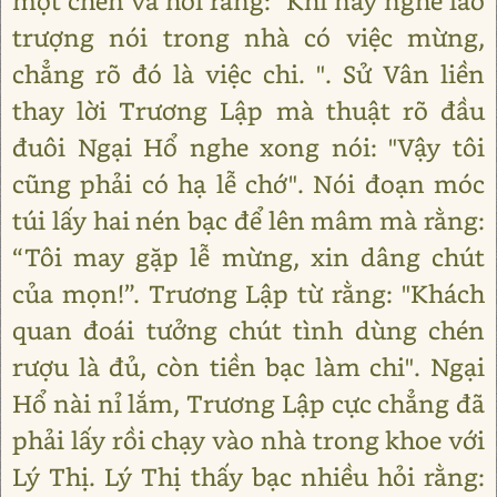
một chén và hỏi rằng: "Khi nãy nghe lão
trượng nói trong nhà có việc mừng,
chẳng rõ đó là việc chi. ". Sử Vân liền
thay lời Trương Lập mà thuật rõ đầu
đuôi Ngại Hổ nghe xong nói: "Vậy tôi
cũng phải có hạ lễ chớ". Nói đoạn móc
túi lấy hai nén bạc để lên mâm mà rằng:
“Tôi may gặp lễ mừng, xin dâng chút
của mọn!”. Trương Lập từ rằng: "Khách
quan đoái tưởng chút tình dùng chén
rượu là đủ, còn tiền bạc làm chi". Ngại
Hổ nài nỉ lắm, Trương Lập cực chẳng đã
phải lấy rồi chạy vào nhà trong khoe với
Lý Thị. Lý Thị thấy bạc nhiều hỏi rằng: