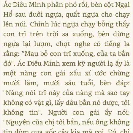
Ác Diêu Minh phân phó rồi, bèn cột Ngại
Hổ sau đuôi ngựa, quất ngựa cho chạy
lên núi. Chính lúc ngựa chạy bỗng thấy
con trĩ trên trời sa xuống, bèn dừng
ngựa lại lượm, chợt nghe có tiếng la
rằng: ”Mau bỏ con trĩ xuống, của ta bắn
đó". Ác Diêu Minh xem kỹ người lạ ấy là
một nàng con gái xấu xí ước chừng
mười lăm, mười sáu tuổi, bèn đáp:
"Nàng nói trĩ này của nàng mà sao tay
không có vật gì, lấy đâu bắn nó được, tôi
không tin". Người con gái ấy nói:
"Nguyên của chị tôi bắn, nếu ông không
tin dòm qua gốc cây kia mà coi. Đó, chị