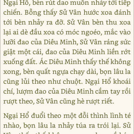
Ngại Hổ, bèn rút dao muốn nhảy tới tiếp
chiến. Bỗng thấy Sử Vân hước xoa đánh
tới bèn nhảy ra đỡ. Sử Vân bèn thu xoa
lại ai dè đầu xoa có móc ngoéo, mắc vào
lưỡi đao của Diêu Minh, Sử Vân ráng sức
giật một cái, đao của Diêu Minh liền rớt
xuống đất. Ác Diêu Minh thấy thế không
xong, bèn quất ngựa chạy dài, bọn lâu la
cũng lủi theo như chuột. Ngại Hổ khoái
chí, lượm đao của Diêu Minh cầm tay rồi
rượt theo, Sử Vân cũng hè rượt riết.
Ngại Hổ đuổi theo một đỗi thình lình té
nhào, bọn lâu la nhảy túa ra trói lại. Sử