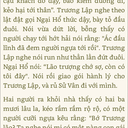
cậu khách đó dậy, bảo kiếm đường đi,
kẻo hại tới thân”. Trương Lập nghe theo
lật đật gọi Ngại Hổ thức dậy, bày tỏ đầu
đuôi. Nói vừa dứt lời, bỗng thấy có
người chạy tới hớt hải nói rằng: "Ác đầu
lĩnh đã đem người ngựa tới rồi". Trương
Lập nghe nói run như thằn lằn đứt đuôi.
Ngại Hổ nói: “Lão trượng chớ sợ, còn có
tôi đây". Nói rồi giao gói hành lý cho
Trương Lập, và rủ Sử Vân đi với mình.
Hai người ra khỏi nhà thấy có hai ba
mươi lâu la, kéo rầm rầm rộ rộ, có một
người cưỡi ngựa kêu rằng: "Bớ Trương
lão? Ta nghe nói mi có một nàng con gái