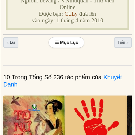
Nguồn: bevang / VNthuquan - Thư viện
Online
Được bạn:
Ct.Ly
đưa lên
vào ngày: 1 tháng 4 năm 2010
☰ Mục Lục
« Lùi
Tiến »
10 Trong Tổng Số 236 tác phẩm của
Khuyết
Danh