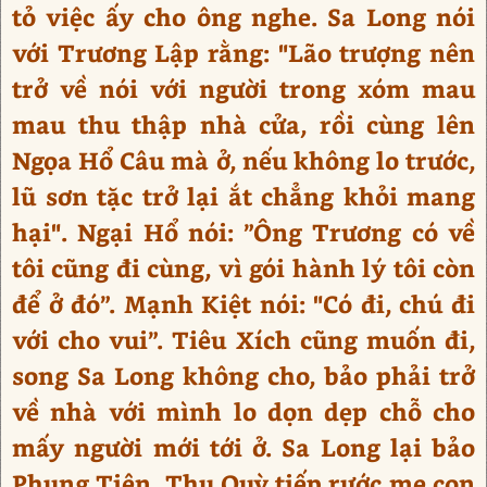
tỏ việc ấy cho ông nghe. Sa Long nói
với Trương Lập rằng: "Lão trượng nên
trở về nói với người trong xóm mau
mau thu thập nhà cửa, rồi cùng lên
Ngọa Hổ Câu mà ở, nếu không lo trước,
lũ sơn tặc trở lại ắt chẳng khỏi mang
hại". Ngại Hổ nói: ”Ông Trương có về
tôi cũng đi cùng, vì gói hành lý tôi còn
để ở đó”. Mạnh Kiệt nói: "Có đi, chú đi
với cho vui”. Tiêu Xích cũng muốn đi,
song Sa Long không cho, bảo phải trở
về nhà với mình lo dọn dẹp chỗ cho
mấy người mới tới ở. Sa Long lại bảo
Phụng Tiên, Thu Quỳ tiếp rước mẹ con