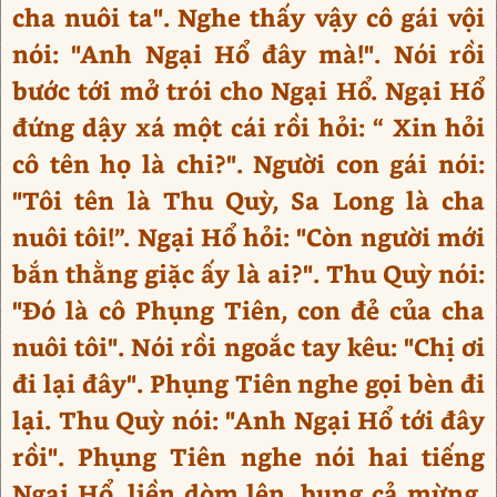
cha nuôi ta". Nghe thấy vậy cô gái vội
nói: "Anh Ngại Hổ đây mà!". Nói rồi
bước tới mở trói cho Ngại Hổ. Ngại Hổ
đứng dậy xá một cái rồi hỏi: “ Xin hỏi
cô tên họ là chi?". Người con gái nói:
"Tôi tên là Thu Quỳ, Sa Long là cha
nuôi tôi!”. Ngại Hổ hỏi: "Còn người mới
bắn thằng giặc ấy là ai?". Thu Quỳ nói:
"Đó là cô Phụng Tiên, con đẻ của cha
nuôi tôi". Nói rồi ngoắc tay kêu: "Chị ơi
đi lại đây". Phụng Tiên nghe gọi bèn đi
lại. Thu Quỳ nói: "Anh Ngại Hổ tới đây
rồi". Phụng Tiên nghe nói hai tiếng
Ngại Hổ, liền dòm lên, bụng cả mừng,