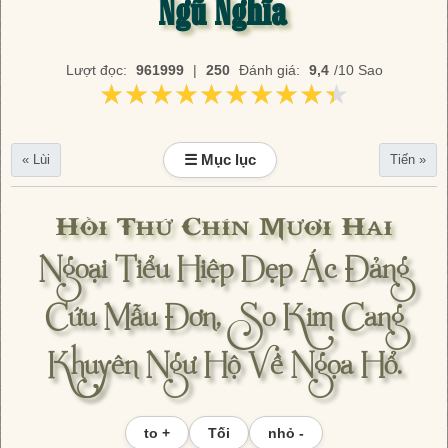
Ngũ Nghĩa
Lượt đọc:
961999
|
250
Đánh giá:
9,4
/10 Sao
★★★★★★★★★★
★★★★★★★★★★
☰ Mục lục
« Lùi
Tiến »
Hồi Thứ Chín Mươi Hai
Ngoại Tiểu Hiệp Dẹp Ác Đảng
Cứu Mẫu Đơn, So Kim Cang
Khuyên Ngư Hộ Về Ngọa Hổ.
to +
Tối
nhỏ -