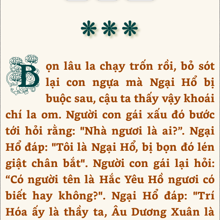
❊ ❊ ❊
B
ọn lâu la chạy trốn rồi, bỏ sót
lại con ngựa mà Ngại Hổ bị
buộc sau, cậu ta thấy vậy khoái
chí la om. Người con gái xấu đó bước
tới hỏi rằng: "Nhà ngươi là ai?”. Ngại
Hổ đáp: "Tôi là Ngại Hổ, bị bọn đó lén
giật chân bắt". Người con gái lại hỏi:
“Có người tên là Hắc Yêu Hồ ngươi có
biết hay không?". Ngại Hổ đáp: "Trí
Hóa ấy là thầy ta, Âu Dương Xuân là