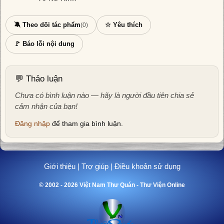
🔕 Theo dõi tác phẩm
☆ Yêu thích
(0)
🚩 Báo lỗi nội dung
💬 Thảo luận
Chưa có bình luận nào — hãy là người đầu tiên chia sẻ
cảm nhận của bạn!
Đăng nhập
để tham gia bình luận.
Giới thiệu
|
Trợ giúp
|
Điều khoản sử dụng
© 2002 - 2026 Việt Nam Thư Quán - Thư Viện Online