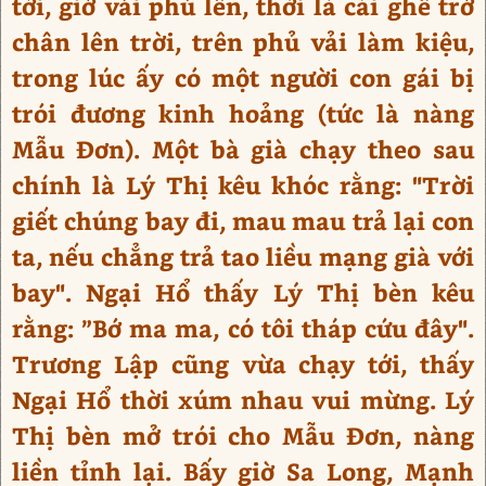
tới, giở vải phủ lên, thời là cái ghế trở
chân lên trời, trên phủ vải làm kiệu,
trong lúc ấy có một người con gái bị
trói đương kinh hoảng (tức là nàng
Mẫu Đơn). Một bà già chạy theo sau
chính là Lý Thị kêu khóc rằng: "Trời
giết chúng bay đi, mau mau trả lại con
ta, nếu chẳng trả tao liều mạng già với
bay". Ngại Hổ thấy Lý Thị bèn kêu
rằng: ”Bớ ma ma, có tôi tháp cứu đây".
Trương Lập cũng vừa chạy tới, thấy
Ngại Hổ thời xúm nhau vui mừng. Lý
Thị bèn mở trói cho Mẫu Đơn, nàng
liền tỉnh lại. Bấy giờ Sa Long, Mạnh