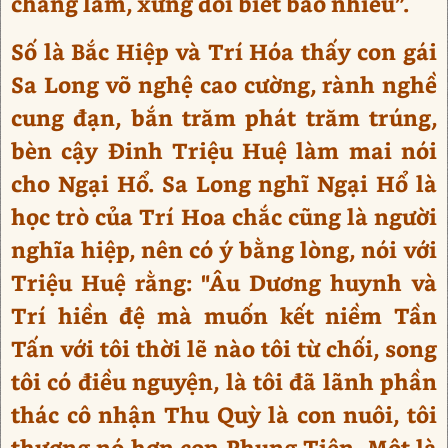
chẳng lầm, xứng đôi biết bao nhiêu”.
Số là Bắc Hiệp và Trí Hóa thấy con gái
Sa Long võ nghệ cao cường, rành nghề
cung đạn, bắn trăm phát trăm trúng,
bèn cậy Đinh Triệu Huệ làm mai nói
cho Ngại Hổ. Sa Long nghĩ Ngại Hổ là
học trò của Trí Hoa chắc cũng là người
nghĩa hiệp, nên có ý bằng lòng, nói với
Triệu Huệ rằng: "Âu Dương huynh và
Trí hiền đệ mà muốn kết niềm Tần
Tấn với tôi thời lẽ nào tôi từ chối, song
tôi có điều nguyện, là tôi đã lãnh phần
thác cô nhận Thu Quỳ là con nuôi, tôi
thương nó hơn con Phụng Tiên. Một là