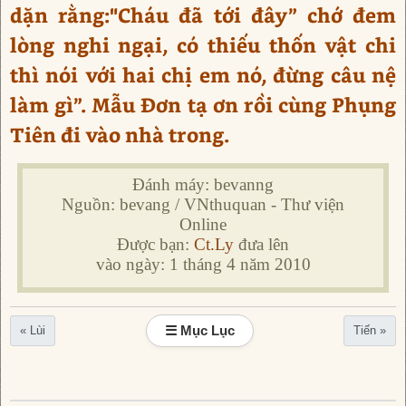
dặn rằng:"Cháu đã tới đây” chớ đem
lòng nghi ngại, có thiếu thốn vật chi
thì nói với hai chị em nó, đừng câu nệ
làm gì”. Mẫu Đơn tạ ơn rồi cùng Phụng
Tiên đi vào nhà trong.
Đánh máy: bevanng
Nguồn: bevang / VNthuquan - Thư viện
Online
Được bạn:
Ct.Ly
đưa lên
vào ngày: 1 tháng 4 năm 2010
☰ Mục Lục
« Lùi
Tiến »