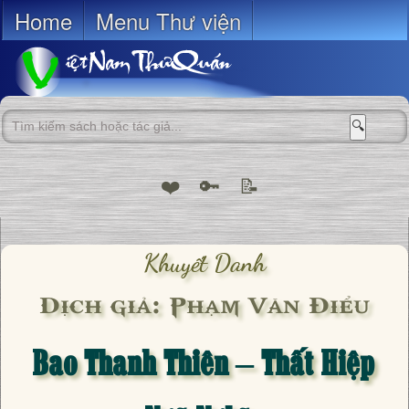
Home
Menu Thư viện
🔍
❤️
🔑
📝
Khuyết Danh
Dịch giả: Phạm Văn Điểu
Bao Thanh Thiên – Thất Hiệp