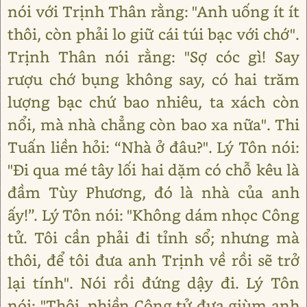
nói với Trịnh Thân rằng: "Anh uống ít ít
thôi, còn phải lo giữ cái túi bạc với chớ".
Trịnh Thân nói rằng: "Sợ cóc gì! Say
rượu chớ bụng không say, có hai trăm
lượng bạc chứ bao nhiêu, ta xách còn
nổi, mà nhà chẳng còn bao xa nữa". Thi
Tuấn liền hỏi: “Nhà ở đâu?". Lý Tôn nói:
"Đi qua mé tây lối hai dặm có chỗ kêu là
đầm Tùy Phương, đó là nhà của anh
ấy!”. Lý Tôn nói: "Không dám nhọc Công
tử. Tôi cần phải đi tỉnh sổ; nhưng mà
thôi, để tôi đưa anh Trịnh về rồi sẽ trở
lại tính". Nói rồi đứng dậy đi. Lý Tôn
nói: "Thôi, phiền Công tử đưa giùm anh