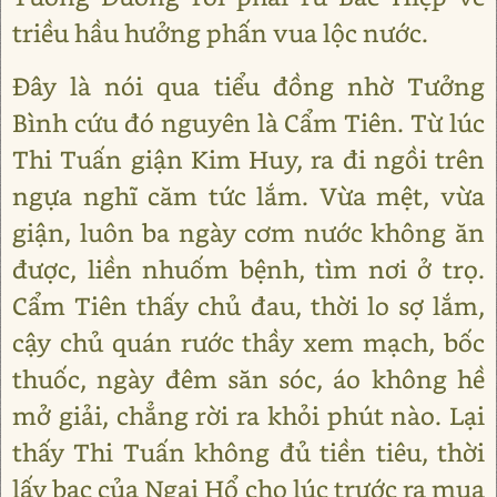
triều hầu hưởng phấn vua lộc nước.
Đây là nói qua tiểu đồng nhờ Tưởng
Bình cứu đó nguyên là Cẩm Tiên. Từ lúc
Thi Tuấn giận Kim Huy, ra đi ngồi trên
ngựa nghĩ căm tức lắm. Vừa mệt, vừa
giận, luôn ba ngày cơm nước không ăn
được, liền nhuốm bệnh, tìm nơi ở trọ.
Cẩm Tiên thấy chủ đau, thời lo sợ lắm,
cậy chủ quán rước thầy xem mạch, bốc
thuốc, ngày đêm săn sóc, áo không hề
mở giải, chẳng rời ra khỏi phút nào. Lại
thấy Thi Tuấn không đủ tiền tiêu, thời
lấy bạc của Ngại Hổ cho lúc trước ra mua