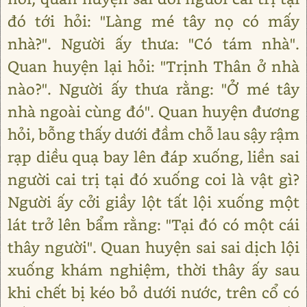
đó tới hỏi: "Làng mé tây nọ có mấy
nhà?". Người ấy thưa: "Có tám nhà".
Quan huyện lại hỏi: "Trịnh Thân ở nhà
nào?". Người ấy thưa rằng: "Ở mé tây
nhà ngoài cùng đó". Quan huyện đương
hỏi, bỗng thấy dưới đầm chỗ lau sậy rậm
rạp diều quạ bay lên đáp xuống, liền sai
người cai trị tại đó xuống coi là vật gì?
Người ấy cởi giầy lột tất lội xuống một
lát trở lên bẩm rằng: "Tại đó có một cái
thây người". Quan huyện sai sai dịch lội
xuống khám nghiệm, thời thây ấy sau
khi chết bị kéo bỏ dưới nước, trên cổ có