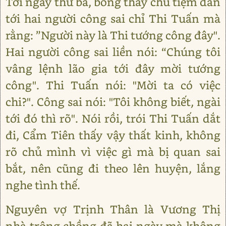
Tới ngày thứ ba, bỗng thấy chủ tiệm dẫn
tới hai người công sai chỉ Thi Tuấn mà
rằng: ”Người này là Thi tướng công đây".
Hai người công sai liền nói: “Chúng tôi
vâng lệnh lão gia tới đây mời tướng
công". Thi Tuấn nói: "Mời ta có việc
chi?". Công sai nói: "Tôi không biết, ngài
tới đó thì rõ". Nói rồi, trói Thi Tuấn dắt
đi, Cẩm Tiên thấy vậy thất kinh, không
rõ chủ mình vì việc gì mà bị quan sai
bắt, nên cũng đi theo lên huyện, lắng
nghe tình thế.
Nguyên vợ Trịnh Thân là Vương Thị
nhà trông chồng đã hai ngày mà không