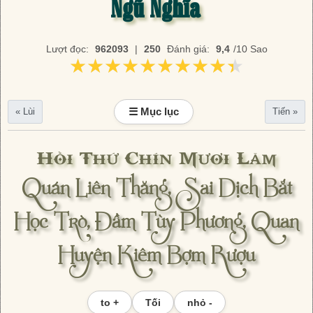
Ngũ Nghĩa
Lượt đọc:
962093
|
250
Đánh giá:
9,4
/10 Sao
★★★★★★★★★★
★★★★★★★★★★
☰ Mục lục
« Lùi
Tiến »
Hồi Thứ Chín Mươi Lăm
Quán Liên Thăng, Sai Dịch Bắt
Học Trò, Đầm Tùy Phương, Quan
Huyện Kiêm Bợm Rượu
to +
Tối
nhỏ -