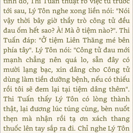
tình do, Thi Tuấn thuật rõ việc từ trước
tới sau, Lý Tôn nghe xong liền nói: "Nói
vậy thời bây giờ thầy trò công tử đều
đau ốm hết sao? À! Mà ở tiệm nào?". Thi
Tuấn đáp: "Ở tiệm Liên Thăng mé bên
phía tây". Lý Tôn nói: "Công tử đau mới
mạnh chẳng nên quá lo, sẵn đây có
mười lạng bạc, xin dâng cho Công tử
dùng làm tiền dưỡng bệnh, nếu có thiếu
rồi tôi sẽ đem lại tại tiệm dâng thêm".
Thi Tuấn thấy Lý Tôn có lòng thành
thật, lại đương lúc túng cùng, bèn nuốt
thẹn mà nhận rồi tạ ơn xách thang
thuốc lên tay sắp ra đi. Chỉ nghe Lý Tôn