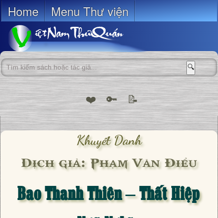
Home
Menu Thư viện
🔍
❤️
🔑
📝
Khuyết Danh
Dịch giả: Phạm Văn Điểu
Bao Thanh Thiên – Thất Hiệp