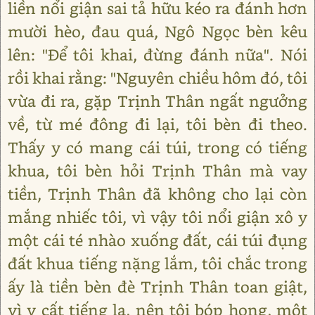
liền nổi giận sai tả hữu kéo ra đánh hơn
mười hèo, đau quá, Ngô Ngọc bèn kêu
lên: "Để tôi khai, đừng đánh nữa". Nói
rồi khai rằng: "Nguyên chiều hôm đó, tôi
vừa đi ra, gặp Trịnh Thân ngất ngưởng
về, từ mé đông đi lại, tôi bèn đi theo.
Thấy y có mang cái túi, trong có tiếng
khua, tôi bèn hỏi Trịnh Thân mà vay
tiền, Trịnh Thân đã không cho lại còn
mắng nhiếc tôi, vì vậy tôi nổi giận xô y
một cái té nhào xuống đất, cái túi đụng
đất khua tiếng nặng lắm, tôi chắc trong
ấy là tiền bèn đè Trịnh Thân toan giật,
vì y cất tiếng la, nên tôi bóp họng, một