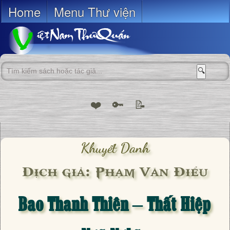
Home
Menu Thư viện
🔍
❤️
🔑
📝
Khuyết Danh
Dịch giả: Phạm Văn Điểu
Bao Thanh Thiên – Thất Hiệp