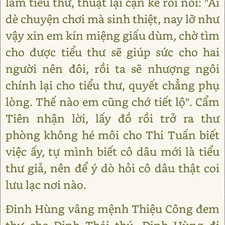
làm tiểu thư, thuật lại cặn kẽ rồi nói: "Ai
dè chuyện chơi mà sinh thiệt, nay lỡ như
vậy xin em kín miệng giấu dùm, chờ tìm
cho được tiểu thư sẽ giúp sức cho hai
người nên đôi, rồi ta sẽ nhượng ngôi
chính lại cho tiểu thư, quyết chẳng phụ
lòng. Thế nào em cũng chớ tiết lộ". Cẩm
Tiên nhận lời, lấy đồ rồi trở ra thư
phòng không hé môi cho Thi Tuấn biết
việc ấy, tự mình biết cô dâu mới là tiểu
thư giả, nên để ý dò hỏi cô dâu thật coi
lưu lạc nơi nào.
Đinh Hùng vâng mệnh Thiệu Công đem