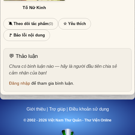
Tố Nữ Kinh
🔕 Theo dõi tác phẩm
☆ Yêu thích
(0)
🚩 Báo lỗi nội dung
💬 Thảo luận
Chưa có bình luận nào — hãy là người đầu tiên chia sẻ
cảm nhận của bạn!
Đăng nhập
để tham gia bình luận.
Giới thiệu
|
Trợ giúp
|
Điều khoản sử dụng
© 2002 - 2026 Việt Nam Thư Quán - Thư Viện Online