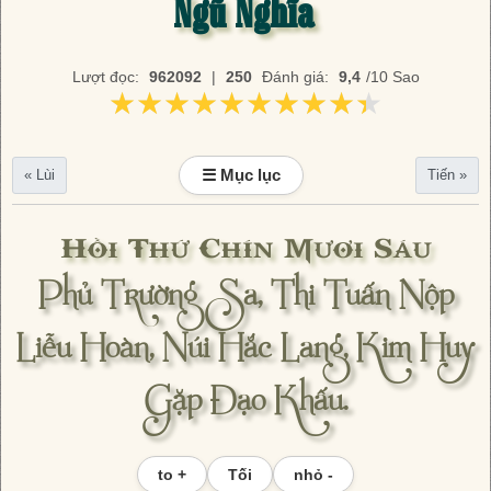
Ngũ Nghĩa
Lượt đọc:
962092
|
250
Đánh giá:
9,4
/10 Sao
★★★★★★★★★★
★★★★★★★★★★
☰ Mục lục
« Lùi
Tiến »
Hồi Thứ Chín Mươi Sáu
Phủ Trường Sa, Thi Tuấn Nộp
Liễu Hoàn, Núi Hắc Lang, Kim Huy
Gặp Đạo Khấu.
to +
Tối
nhỏ -