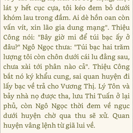
lát y hết cục cựa, tôi kéo đem bỏ dưới
khóm lau trong đầm. Ai dè hồn oan còn
vấn vít, xin lão gia dung mạng". Thiệu
Công nói: "Bây giờ mi để túi bạc ấy ở
đâu?" Ngô Ngọc thưa: "Túi bạc hai trăm
lượng tôi còn chôn dưới cái lu đằng sau,
chưa xài tới phân nào cả". Thiệu Công
bắt nó ký khẩu cung, sai quan huyện đi
lấy bạc về trả cho Vương Thị. Lý Tôn và
bảy nhà nọ được tha, lưu Thi Tuấn ở lại
phủ, còn Ngô Ngọc thời đem về ngục
dưới huyện chờ qua thu sẽ xử. Quan
huyện vâng lệnh từ giã lui về.