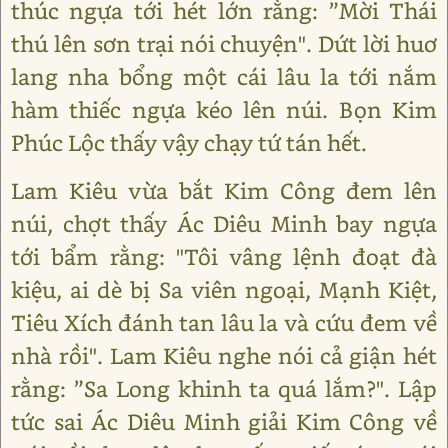
thúc ngựa tới hét lớn rằng: ”Mời Thái
thú lên sơn trại nói chuyện". Dứt lời huơ
lang nha bổng một cái lâu la tới nắm
hàm thiếc ngựa kéo lên núi. Bọn Kim
Phúc Lộc thấy vậy chạy tứ tán hết.
Lam Kiêu vừa bắt Kim Công đem lên
núi, chợt thấy Ác Diêu Minh bay ngựa
tới bẩm rằng: "Tôi vâng lệnh đoạt đà
kiệu, ai dè bị Sa viên ngoại, Mạnh Kiệt,
Tiêu Xích đánh tan lâu la và cứu đem về
nhà rồi". Lam Kiêu nghe nói cả giận hét
rằng: ”Sa Long khinh ta quá lắm?". Lập
tức sai Ác Diêu Minh giải Kim Công về