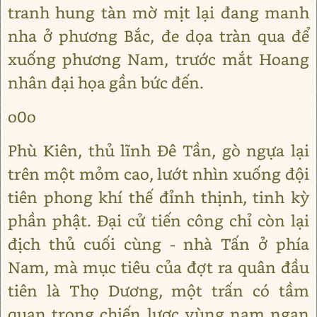
tranh hung tàn mờ mịt lại đang manh
nha ở phương Bắc, đe dọa tràn qua để
xuống phương Nam, trước mắt Hoang
nhân đại họa gần bức đến.
o0o
Phù Kiên, thủ lĩnh Đê Tần, gò ngựa lại
trên một mỏm cao, lướt nhìn xuống đội
tiên phong khí thế đỉnh thịnh, tinh kỳ
phần phật. Đại cử tiến công chỉ còn lại
địch thủ cuối cùng - nhà Tấn ở phía
Nam, mà mục tiêu của đợt ra quân đầu
tiên là Thọ Dương, một trấn có tầm
quan trọng chiến lược vùng nam ngạn