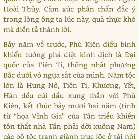
Hoài Thủy. Cảm xúc phấn chấn đắc ý
trong lòng ông ta lúc này, quả thực khó
mà diễn tả thành lời.
Bảy năm về trước, Phù Kiên điều binh
khiển tướng phá diệt kình địch là Đại
quốc của Tiên Ti, thống nhất phương
Bắc dưới vó ngựa sắt của mình. Năm tộc
lớn là Hung Nô, Tiên Ti, Khương, Yết,
Hán đều cúi đầu xưng thần với Phù
Kiên, kết thúc bảy mươi hai năm (tính
từ “họa Vĩnh Gia” của Tấn triều khiến
tôn thất nhà Tấn phải dời xuống Nam)
các bộ tộc tranh giành trục lộc ở tái nội