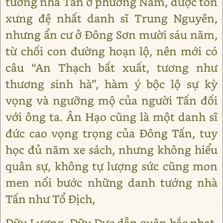
tướng nhà Tấn ở phương Nam, được tôn
xưng đệ nhất danh sĩ Trung Nguyên,
nhưng ẩn cư ở Đông Sơn mười sáu năm,
từ chối con đường hoạn lộ, nên mới có
câu “An Thạch bất xuất, tương như
thương sinh hà”, hàm ý bộc lộ sự kỳ
vọng và ngưỡng mộ của người Tấn đối
với ông ta. Ân Hạo cũng là một danh sĩ
đức cao vọng trọng của Đông Tấn, tuy
học đủ năm xe sách, nhưng không hiểu
quân sự, không tự lượng sức cũng mon
men nối bước những danh tướng nhà
Tấn như Tổ Địch,
Dữu Lượng, Dữu Dực dẫn quân bắc phạt,