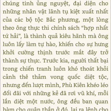
chúng tinh ủng nguyệt, đại diện cho
những nhân vật lãnh tụ kiệt xuất nhất
của các bộ tộc Bắc phương, một lòng
theo ông thực thi chính sách “hợp nhất
tứ hải”, là thành quả kiêu hãnh mà ông
luôn lấy làm tự hào, khiến cho sự hưng
khởi cường thịnh trước mắt đây trở
thành sự thực. Trước kia, người thất bại
trong chiến tranh luôn khó thoát khỏi
cảnh thê thảm vong quốc diệt tộc,
nhưng đến lượt mình, Phù Kiên khéo léo
đối đãi với những kẻ đã rơi vũ khí, mỗi
lần diệt một nước, ông đều ban quan
hàm cho quân thần ở đó, lại ra lệnh cho