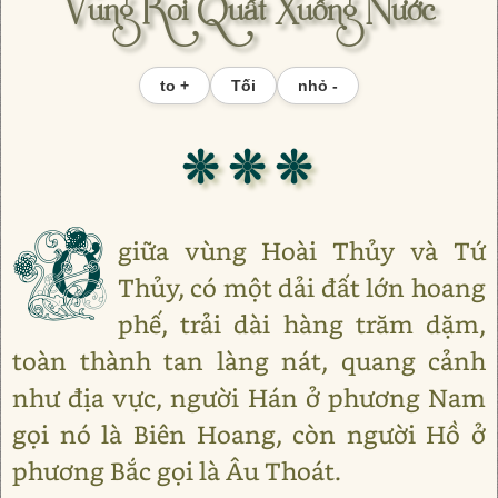
Vung Roi Quất Xuống Nước
to +
Tối
nhỏ -
❊ ❊ ❊
Ở
giữa vùng Hoài Thủy và Tứ
Thủy, có một dải đất lớn hoang
phế, trải dài hàng trăm dặm,
toàn thành tan làng nát, quang cảnh
như địa vực, người Hán ở phương Nam
gọi nó là Biên Hoang, còn người Hồ ở
phương Bắc gọi là Âu Thoát.