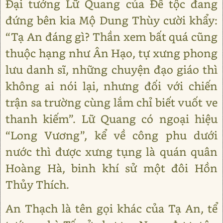
Đại tướng Lữ Quang của Đê tộc đang
đứng bên kia Mộ Dung Thùy cười khẩy:
“Tạ An đáng gì? Thần xem bất quá cũng
thuộc hạng như Ân Hạo, tự xưng phong
lưu danh sĩ, những chuyện đạo giáo thì
không ai nói lại, nhưng đối với chiến
trận sa trường cùng lắm chỉ biết vuốt ve
thanh kiếm”. Lữ Quang có ngoại hiệu
“Long Vương”, kể về công phu dưới
nước thì được xưng tụng là quán quân
Hoàng Hà, binh khí sử một đôi Hồn
Thủy Thích.
An Thạch là tên gọi khác của Tạ An, tể