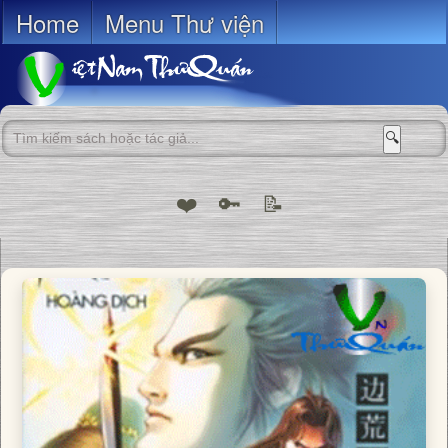
Home
Menu Thư viện
🔍
❤️
🔑
📝