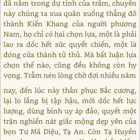
đã nằm trong dự tính của trẫm, chuyến
này chúng ta xua quân xuống thẳng đô
thành Kiến Khang của người phương
Nam, họ chỉ có hai chọn lựa, một là phải
lao ra dốc hết sức quyết chiến, một là
đóng cửa thành tử thủ. Mà bất luận lựa
chọn thế nào, cũng đều không còn hy
vọng. Trẫm nén lòng chờ đợi nhiều năm
nay, đến lúc này thần phục Bắc cương,
lại lo lắng bị tập hậu, mới dốc hết lực
lượng, dùng binh uy áp đảo, quyết một
trận nghiến nát giấc mộng dẹp yên của
bọn Tư Mã Diệu, Tạ An. Còn Tạ Huyền