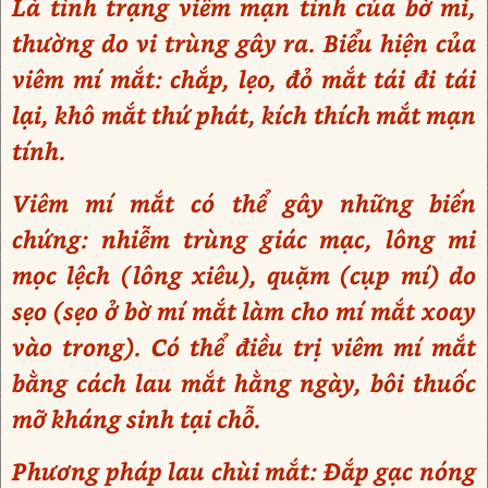
Là tình trạng viêm mạn tính của bờ mi,
thường do vi trùng gây ra. Biểu hiện của
viêm mí mắt: chắp, lẹo, đỏ mắt tái đi tái
lại, khô mắt thứ phát, kích thích mắt mạn
tính.
Viêm mí mắt có thể gây những biến
chứng: nhiễm trùng giác mạc, lông mi
mọc lệch (lông xiêu), quặm (cụp mí) do
sẹo (sẹo ở bờ mí mắt làm cho mí mắt xoay
vào trong). Có thể điều trị viêm mí mắt
bằng cách lau mắt hằng ngày, bôi thuốc
mỡ kháng sinh tại chỗ.
Phương pháp lau chùi mắt: Đắp gạc nóng