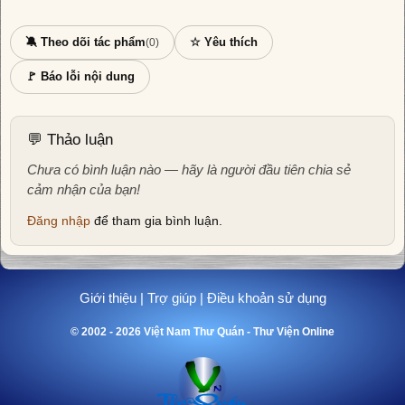
🔕 Theo dõi tác phẩm
☆ Yêu thích
(0)
🚩 Báo lỗi nội dung
💬 Thảo luận
Chưa có bình luận nào — hãy là người đầu tiên chia sẻ
cảm nhận của bạn!
Đăng nhập
để tham gia bình luận.
Giới thiệu
|
Trợ giúp
|
Điều khoản sử dụng
© 2002 - 2026 Việt Nam Thư Quán - Thư Viện Online