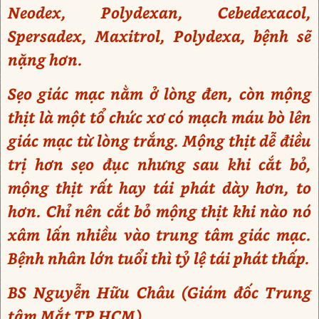
Neodex, Polydexan, Cebedexacol,
Spersadex, Maxitrol, Polydexa, bệnh sẽ
nặng hơn.
Sẹo giác mạc nằm ở lòng đen, còn mộng
thịt là một tổ chức xơ có mạch máu bò lên
giác mạc từ lòng trắng. Mộng thịt dễ điều
trị hơn sẹo đục nhưng sau khi cắt bỏ,
mộng thịt rất hay tái phát dày hơn, to
hơn. Chỉ nên cắt bỏ mộng thịt khi nào nó
xâm lấn nhiều vào trung tâm giác mạc.
Bệnh nhân lớn tuổi thì tỷ lệ tái phát thấp.
BS Nguyễn Hữu Châu (Giám đốc Trung
tâm Mắt TP HCM)