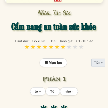
Nhiều Tác Giả
Cẩm nang an toàn sức khỏe
Lượt đọc:
1277623
|
199
Đánh giá:
7,1
/10 Sao
★★★★★★★★★★
★★★★★★★★★★
☰ Mục lục
Tiến »
Phần 1
to +
Tối
nhỏ -