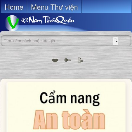
Home
Menu Thư viện
🔍
❤️
🔑
📝