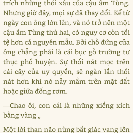
trích những thói xấu của cậu ấm Tùng.
Nhưng giờ đây, mọi sự đã thay đổi. Kể từ
ngày con ông lớn lên, và nó trở nên một
cậu ấm Tùng thứ hai, có nguy cơ còn tồi
tệ hơn cả nguyên mẫu. Bởi chỗ đứng của
ông chẳng phải là cái bục gỗ trường tư
thục phố huyện. Sự thối nát mọc trên
cái cây của uy quyền, sẽ ngàn lần thối
nát hơn khi nó nảy mầm trên mặt đất
hoặc giữa đống rơm.
―Chao ôi, con cái là những xiềng xích
bằng vàng „
Một lời than não nùng bất giác vang lên