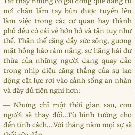
Tất thảy những cô gái đồng quê đang từ
nơi chân lấm tay bùn được tuyển lên
làm việc trong các cơ quan hay thành
phố đều có cái vẻ hớn hở và tận tuỵ như
thế. Thân thể căng đầy sức sống, gương
mặt hồng hào rám nắng, sự hăng hái dư
thừa của những người đang quay đảo
trong nhịp điệu căng thẳng của sự lao
động cật lực rơi vào cảnh sống an nhàn
và đầy đủ tiện nghi hơn:
― Nhưng chỉ một thời gian sau, con
người sẽ thay đổi...Từ hình tướng cho
đến tính cách....Với tháng năm mọi sự sẽ
thối rữa dần....„