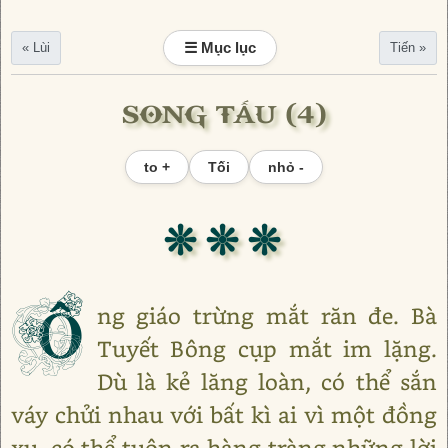
☰ Mục lục
« Lùi
Tiến »
SONG TẤU (4)
to +
Tối
nhỏ -
❊ ❊ ❊
Ô
ng giáo trừng mắt răn đe. Bà
Tuyết Bông cụp mắt im lặng.
Dù là kẻ lăng loàn, có thể sắn
váy chửi nhau với bất kì ai vì một đồng
xu, có thể tuôn ra hàng tràng những lời