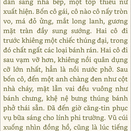
dẫn sang nhà bếp, một tốp thiếu nữ
xuất hiện. Bốn cô gái, cô nào cô nấy tròn
vo, má đỏ ửng, mắt long lanh, gương
mặt tràn đầy sung sướng. Hai cô đi
trước khiêng một chiếc thúng đại, trong
đó chất ngất các loại bánh rán. Hai cô đi
sau vạm vỡ hơn, khiêng nồi quân dụng
cỡ lớn nhất, hẳn là nồi nước phở. Sau
bốn cô, đến một anh chàng đen như cột
nhà cháy, mặt lẫn vai đều vuông như
bánh chưng, khệ nệ bưng thúng bánh
phở thái sẵn. Đã đến giờ căng-tin phục
vụ bữa sáng cho lính phi trường. Vũ cúi
xuống nhìn đồng hồ, cũng là lúc tiếng