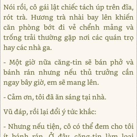
Nói rồi, cô gái lật chiếc tách úp trên đĩa,
rót trà. Hương trà nhài bay lên khiến
căn phòng bớt đi vẻ chểnh mảng và
trống trải thường gặp nơi các quán trọ
hay các nhà ga.
- Một giờ nữa căng-tin sẽ bán phở và
bánh rán nhưng nếu thủ trưởng cần
ngay bây giờ, em sẽ mang lên.
- Cảm ơn, tôi đã ăn sáng tại nhà.
Vũ đáp, rồi lại đổi ý tức khắc:
- Nhưng nếu tiện, cô có thể đem cho tôi
ít bánh rán. Ở đây, căng-tin làm loại