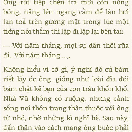
Ông rót tiếp chén trà mới còn nóng
bỏng, nâng lên ngang cằm để làn hơi
lan toả trên gương mặt trong lúc một
tiếng nói thầm thì lặp đi lặp lại bên tai:
― Với năm tháng, mọi sự dần thối rữa
đi...Với năm tháng....„
Không hiểu vì cớ gì, ý nghĩ đó cứ bám
riết lấy óc ông, giống như loài đỉa đói
bám chặt kẽ bẹn của con trâu khốn khổ.
Nhà Vũ không có ruộng, nhưng cảnh
sống nơi thôn trang thân thuộc với ông
từ nhỏ, nhờ những kì nghỉ hè. Sau này,
dấn thân vào cách mạng ông buộc phải