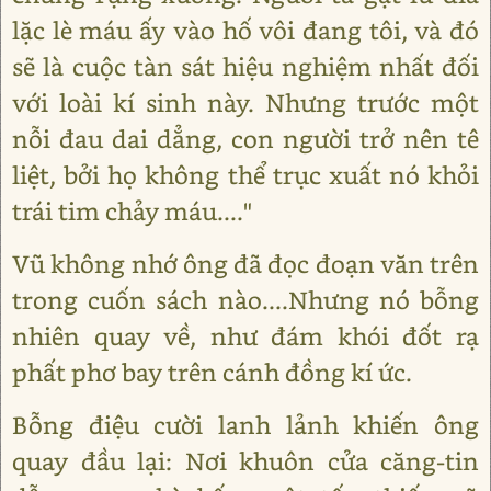
lặc lè máu ấy vào hố vôi đang tôi, và đó
sẽ là cuộc tàn sát hiệu nghiệm nhất đối
với loài kí sinh này. Nhưng trước một
nỗi đau dai dẳng, con người trở nên tê
liệt, bởi họ không thể trục xuất nó khỏi
trái tim chảy máu...."
Vũ không nhớ ông đã đọc đoạn văn trên
trong cuốn sách nào....Nhưng nó bỗng
nhiên quay về, như đám khói đốt rạ
phất phơ bay trên cánh đồng kí ức.
Bỗng điệu cười lanh lảnh khiến ông
quay đầu lại: Nơi khuôn cửa căng-tin