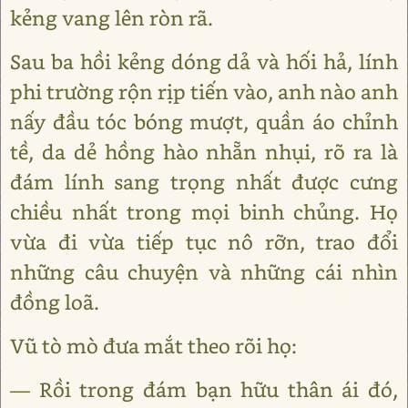
kẻng vang lên ròn rã.
Sau ba hồi kẻng dóng dả và hối hả, lính
phi trường rộn rịp tiến vào, anh nào anh
nấy đầu tóc bóng mượt, quần áo chỉnh
tề, da dẻ hồng hào nhẵn nhụi, rõ ra là
đám lính sang trọng nhất được cưng
chiều nhất trong mọi binh chủng. Họ
vừa đi vừa tiếp tục nô rỡn, trao đổi
những câu chuyện và những cái nhìn
đồng loã.
Vũ tò mò đưa mắt theo rõi họ:
― Rồi trong đám bạn hữu thân ái đó,