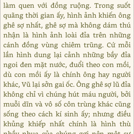
làm quen với đồng ruộng. Trong suốt
quãng thời gian ấy, hình ảnh khiến ông
ghê sợ nhất, ghê sợ mà không dám thú
nhận là hình ảnh loài đỉa trên những
cánh đồng vùng chiêm trũng. Cứ mỗi
lần hình dung lại cảnh những bầy đỉa
ngoi đen mặt nước, đuổi theo con mồi,
dù con mồi ấy là chính ông hay người
khác, Vũ lại sởn gai ốc. Ông ghê sợ lũ đỉa
không chỉ vì chúng hút máu người, bởi
muỗi dĩn và vô số côn trùng khác cũng
sống theo cách kí sinh ấy; nhưng điều
khủng khiếp nhất chính là hình thù
nhầy nhụa của chúng gợi nên một sự