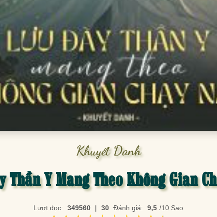
Khuyết Danh
y Thần Y Mang Theo Không Gian C
Lượt đọc:
349560
|
30
Đánh giá:
9,5
/10 Sao