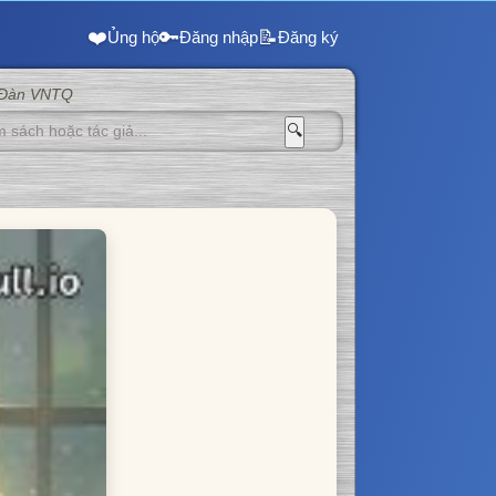
❤️
🔑
📝
Ủng hộ
Đăng nhập
Đăng ký
 Đàn VNTQ
🔍