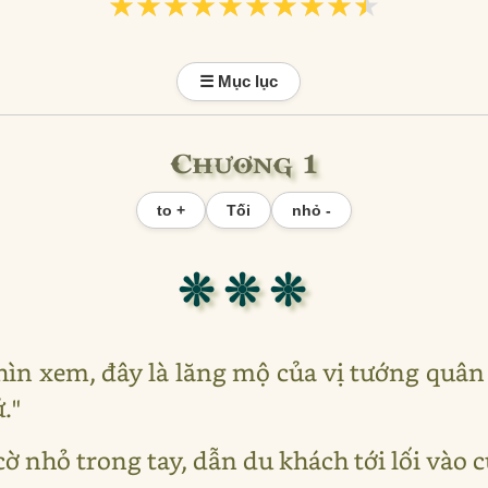
★★★★★★★★★★
★★★★★★★★★★
☰ Mục lục
Chương 1
to +
Tối
nhỏ -
❊ ❊ ❊
hìn xem, đây là lăng mộ của vị tướng quân
."
ờ nhỏ trong tay, dẫn du khách tới lối vào 