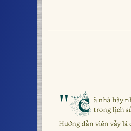
"C
ả nhà hãy n
trong lịch sử
Hướng dẫn viên vẫy lá c