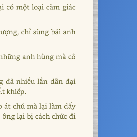
ại có một loại cảm giác
ượng, chỉ sùng bái anh
ố những anh hùng mà cô
g đã nhiều lần dẫn đại
t khiếp.
o át chủ mà lại làm dấy
ông lại bị cách chức đi