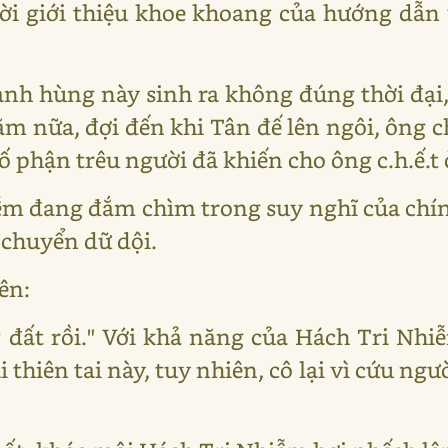
ời giới thiệu khoe khoang của hướng dẫn 
ị anh hùng này sinh ra không đúng thời đạ
m nữa, đợi đến khi Tân đế lên ngôi, ông c
 số phận trêu người đã khiến cho ông c.h.ế.t
ễm đang đắm chìm trong suy nghĩ của chí
 chuyển dữ dội.
ên:
 đất rồi." Với khả năng của Hách Tri Nhi
i thiên tai này, tuy nhiên, cô lại vì cứu ngư