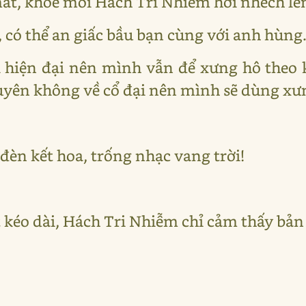
mất, khóe môi Hách Tri Nhiễm hơi nhếch lê
, có thể an giấc bầu bạn cùng với anh hùng."
ới hiện đại nên mình vẫn để xưng hô theo 
xuyên không về cổ đại nên mình sẽ dùng xưn
đèn kết hoa, trống nhạc vang trời!
 kéo dài, Hách Tri Nhiễm chỉ cảm thấy bản