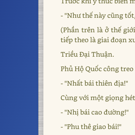
Trước khi ý thức biến 
- "Như thế này cũng tốt
(Phần trên là ở thế gi
tiếp theo là giai đoạn 
Triều Đại Thuận.
Phủ Hộ Quốc công treo 
- "Nhất bái thiên địa!"
Cùng với một giọng hét
- "Nhị bái cao đường!"
- "Phu thê giao bái!"