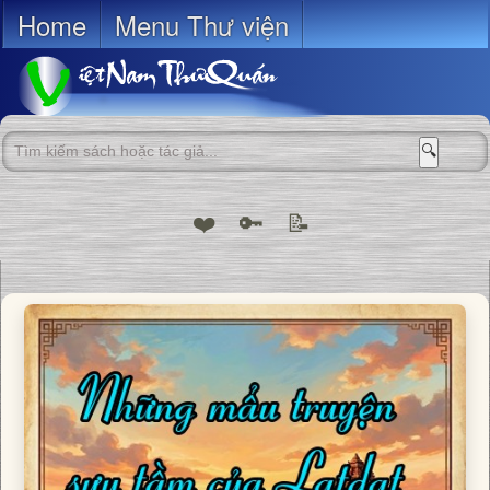
Home
Menu Thư viện
🔍
❤️
🔑
📝