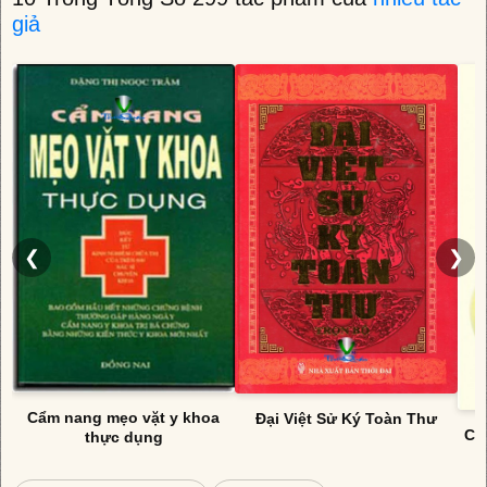
giả
❮
❯
Cẩm nang mẹo vặt y khoa
Đại Việt Sử Ký Toàn Thư
Cẩ
thực dụng