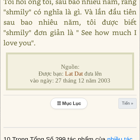
Tôi hỏi ông tôi, sau bao nhiêu năm, rằng
"shmily" có nghĩa là gì. Và lần đầu tiên
sau bao nhiêu năm, tôi được biết
"shmily" đơn giản là " See how much I
love you".
Nguồn:
Được bạn:
Lat Dat
đưa lên
vào ngày: 27 tháng 12 năm 2003
☰ Mục Lục
Tiến »
10 Trong Tổng Số 299 tác phẩm của
nhiều tác