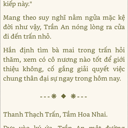
kiếp này."
Mang theo suy nghĩ nằm ngửa mặc kệ
đời như vậy, Trần An nóng lòng ra cửa
đi đến trấn nhỏ.
Hắn định tìm bà mai trong trấn hỏi
thăm, xem có cô nương nào tốt để giới
thiệu không, cố gắng giải quyết việc
chung thân đại sự ngay trong hôm nay.
---❊ ❖ ❊---
Thanh Thạch Trấn, Tầm Hoa Nhai.
Dựa vào ký ức, Trần An một đường