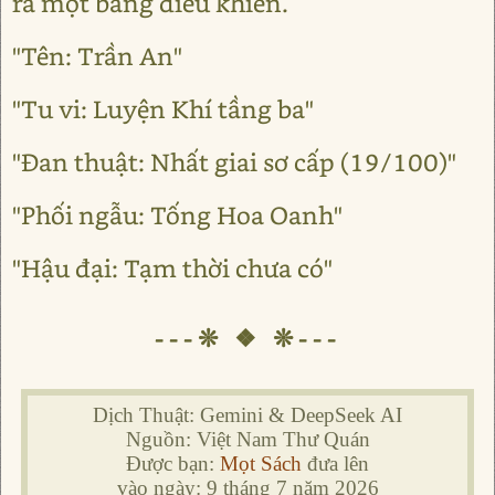
ra một bảng điều khiển.
"Tên: Trần An"
"Tu vi: Luyện Khí tầng ba"
"Đan thuật: Nhất giai sơ cấp (19/100)"
"Phối ngẫu: Tống Hoa Oanh"
"Hậu đại: Tạm thời chưa có"
---❊ ❖ ❊---
Dịch Thuật: Gemini & DeepSeek AI
Nguồn: Việt Nam Thư Quán
Được bạn:
Mọt Sách
đưa lên
vào ngày: 9 tháng 7 năm 2026