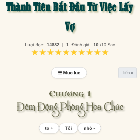
Thành Tiên Bắt Đầu Từ Việc Lấy
Vợ
Lượt đọc:
14832
|
1
Đánh giá:
10
/10 Sao
★★★★★★★★★★
★★★★★★★★★★
☰ Mục lục
Tiến »
Chương 1
Đêm Động Phòng Hoa Chúc
to +
Tối
nhỏ -