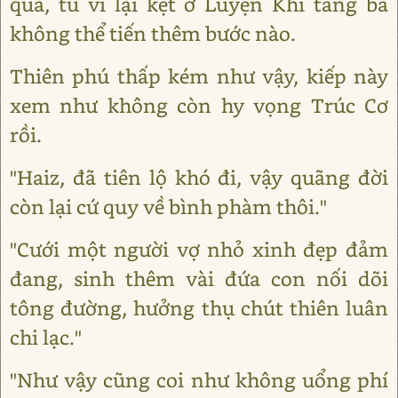
qua, tu vi lại kẹt ở Luyện Khí tầng ba
không thể tiến thêm bước nào.
Thiên phú thấp kém như vậy, kiếp này
xem như không còn hy vọng Trúc Cơ
rồi.
"Haiz, đã tiên lộ khó đi, vậy quãng đời
còn lại cứ quy về bình phàm thôi."
"Cưới một người vợ nhỏ xinh đẹp đảm
đang, sinh thêm vài đứa con nối dõi
tông đường, hưởng thụ chút thiên luân
chi lạc."
"Như vậy cũng coi như không uổng phí