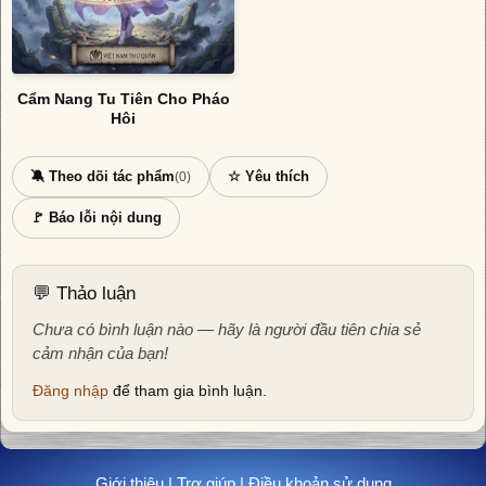
Cẩm Nang Tu Tiên Cho Pháo
Hôi
🔕 Theo dõi tác phẩm
☆ Yêu thích
(0)
🚩 Báo lỗi nội dung
💬 Thảo luận
Chưa có bình luận nào — hãy là người đầu tiên chia sẻ
cảm nhận của bạn!
Đăng nhập
để tham gia bình luận.
Giới thiệu
|
Trợ giúp
|
Điều khoản sử dụng