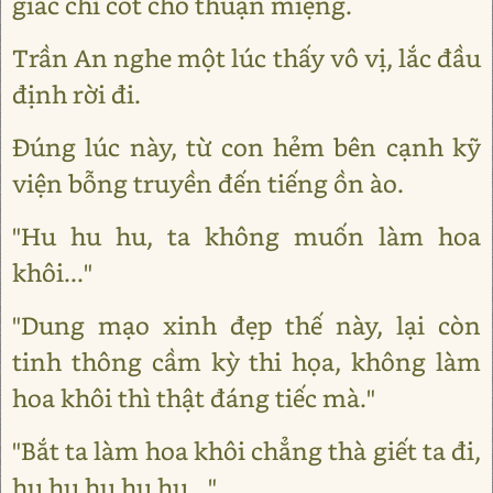
giác chỉ cốt cho thuận miệng.
Trần An nghe một lúc thấy vô vị, lắc đầu
định rời đi.
Đúng lúc này, từ con hẻm bên cạnh kỹ
viện bỗng truyền đến tiếng ồn ào.
"Hu hu hu, ta không muốn làm hoa
khôi..."
"Dung mạo xinh đẹp thế này, lại còn
tinh thông cầm kỳ thi họa, không làm
hoa khôi thì thật đáng tiếc mà."
"Bắt ta làm hoa khôi chẳng thà giết ta đi,
hu hu hu hu hu..."