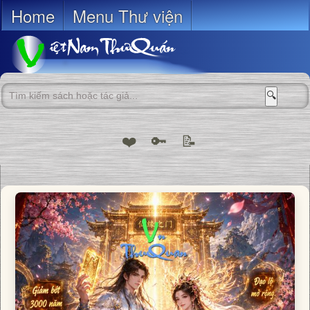
Home
Menu Thư viện
🔍
❤️
🔑
📝