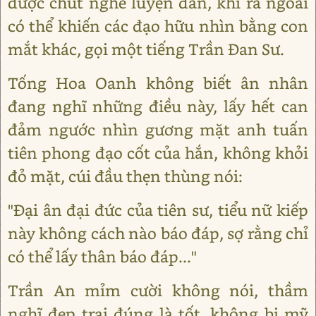
được chút nghề luyện đan, khi ra ngoài
có thể khiến các đạo hữu nhìn bằng con
mắt khác, gọi một tiếng Trần Đan Sư.
Tống Hoa Oanh không biết ân nhân
đang nghĩ những điều này, lấy hết can
đảm ngước nhìn gương mặt anh tuấn
tiên phong đạo cốt của hắn, không khỏi
đỏ mặt, cúi đầu thẹn thùng nói:
"Đại ân đại đức của tiên sư, tiểu nữ kiếp
này không cách nào báo đáp, sợ rằng chỉ
có thể lấy thân báo đáp..."
Trần An mỉm cười không nói, thầm
nghĩ đẹp trai đúng là tốt, không bị mỹ