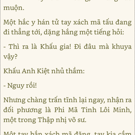
muộn.
Một hắc y hán tử tay xách mã tấu đang
đi thẳng tới, dặng hắng một tiếng hỏi:
- Thì ra là Khấu gia! Đi đâu mà khuya
vậy?
Khấu Anh Kiệt nhủ thầm:
- Nguy rồi!
Nhưng chàng trấn tĩnh lại ngay, nhận ra
đối phương là Phi Mã Tinh Lôi Minh,
một trong Thập nhị võ sư.
Một tay hắn xách mã đăng, tay kia cầm