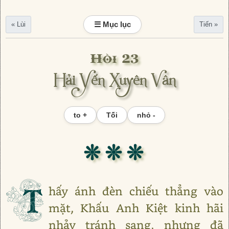
☰ Mục lục
« Lùi
Tiến »
Hồi 23
Hải Yến Xuyên Vân
to +
Tối
nhỏ -
❊ ❊ ❊
T
hấy ánh đèn chiếu thẳng vào
mặt, Khấu Anh Kiệt kinh hãi
nhảy tránh sang, nhưng đã