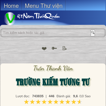
Home
Menu Thư viện
🔍
❤️
🔑
📝
Trần Thanh Vân
TRƯỜNG KIẾM TƯƠNG TƯ
Lượt đọc:
743835
|
446
Đánh giá:
9,6
/10 Sao
★★★★★★★★★★
★★★★★★★★★★