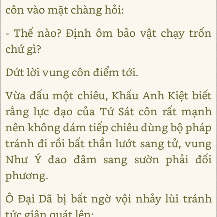
côn vào mặt chàng hỏi:
- Thế nào? Định ôm bảo vật chạy trốn
chứ gì?
Dứt lời vung côn điểm tới.
Vừa đấu một chiêu, Khấu Anh Kiệt biết
rằng lực đạo của Tứ Sát côn rất mạnh
nên không dám tiếp chiêu dùng bộ pháp
tránh đi rồi bất thần lướt sang tử, vung
Như Ý đao đâm sang sườn phải đối
phương.
Ô Đại Dã bị bất ngờ vội nhảy lùi tránh
tức giận quát lên: