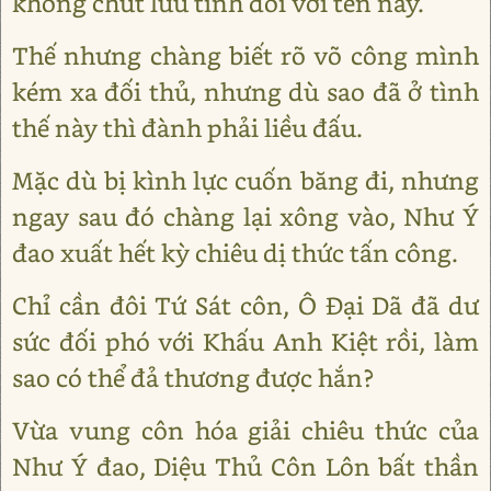
không chút lưu tình đối với tên này.
Thế nhưng chàng biết rõ võ công mình
kém xa đối thủ, nhưng dù sao đã ở tình
thế này thì đành phải liều đấu.
Mặc dù bị kình lực cuốn băng đi, nhưng
ngay sau đó chàng lại xông vào, Như Ý
đao xuất hết kỳ chiêu dị thức tấn công.
Chỉ cần đôi Tứ Sát côn, Ô Đại Dã đã dư
sức đối phó với Khấu Anh Kiệt rồi, làm
sao có thể đả thương được hắn?
Vừa vung côn hóa giải chiêu thức của
Như Ý đao, Diệu Thủ Côn Lôn bất thần