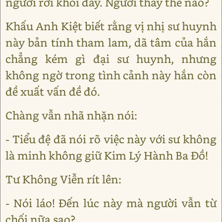
người rời khỏi đây. Người thấy thế nào?
Khấu Anh Kiệt biết rằng vị nhị sư huynh
này bản tính tham lam, dã tâm của hắn
chẳng kém gì đại sư huynh, nhưng
không ngờ trong tình cảnh này hắn còn
đề xuất vấn đề đó.
Chàng vẫn nhã nhặn nói:
- Tiểu đệ đã nói rõ việc này với sư không
là minh không giữ Kim Lý Hành Ba Đồ!
Tư Không Viễn rít lên:
- Nói láo! Đến lúc này mà người vẫn từ
chối nữa sao?