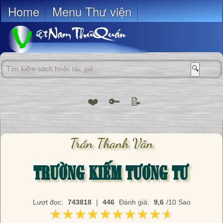
Home
Menu Thư viện
🔍
❤️
🔑
📝
Trần Thanh Vân
TRƯỜNG KIẾM TƯƠNG TƯ
Lượt đọc:
743818
|
446
Đánh giá:
9,6
/10 Sao
★★★★★★★★★★
★★★★★★★★★★