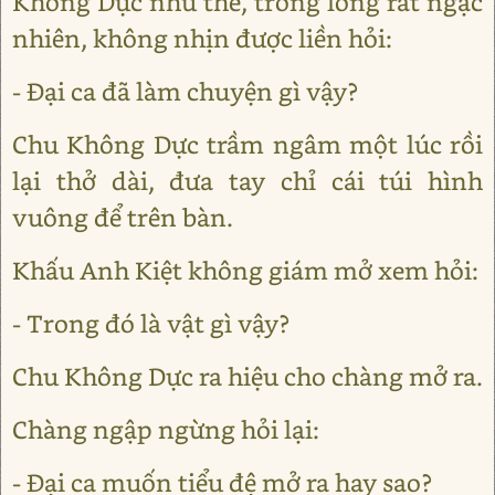
Không Dực như thế, trong lòng rất ngạc
nhiên, không nhịn được liền hỏi:
- Đại ca đã làm chuyện gì vậy?
Chu Không Dực trầm ngâm một lúc rồi
lại thở dài, đưa tay chỉ cái túi hình
vuông để trên bàn.
Khấu Anh Kiệt không giám mở xem hỏi:
- Trong đó là vật gì vậy?
Chu Không Dực ra hiệu cho chàng mở ra.
Chàng ngập ngừng hỏi lại:
- Đại ca muốn tiểu đệ mở ra hay sao?