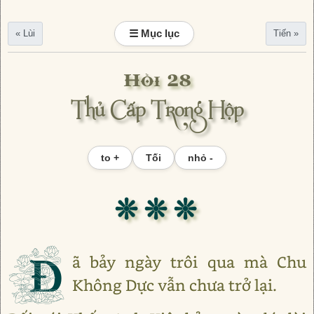
☰ Mục lục
« Lùi
Tiến »
Hồi 28
Thủ Cấp Trong Hộp
to +
Tối
nhỏ -
❊ ❊ ❊
Đ
ã bảy ngày trôi qua mà Chu
Không Dực vẫn chưa trở lại.