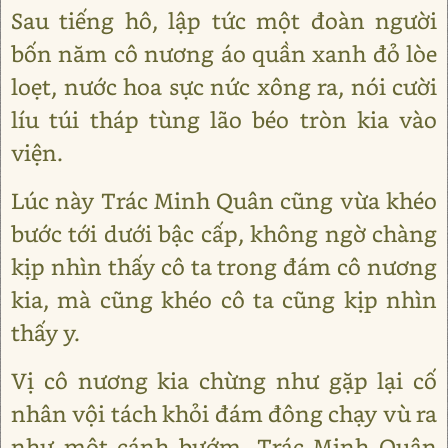
Sau tiếng hô, lập tức một đoàn người
bốn năm cô nương áo quần xanh đỏ lòe
loẹt, nước hoa sực nức xông ra, nói cười
líu túi tháp tùng lão béo tròn kia vào
viện.
Lúc này Trác Minh Quân cũng vừa khéo
bước tới dưới bậc cấp, không ngờ chàng
kịp nhìn thấy cô ta trong đám cô nương
kia, mà cũng khéo cô ta cũng kịp nhìn
thấy y.
Vị cô nương kia chừng như gặp lại cố
nhân vội tách khỏi đám đông chạy vù ra
như một cánh bướm, Trác Minh Quân