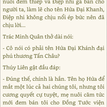
nuôi đem thiếp và Điệp nhi gả bán cho
người ta, làm lẽ cho tên Hứa Đại Khanh,
Điệp nhi không chịu nổi ép bức nên đã
chịu lời...
Trác Minh Quân thở dài nói:
- Cô nói có phải tên Hứa Đại Khánh đại
phú thương Tấn Châu?
Thúy Liên gật đầu đáp:
- Đúng thế, chính là hắn. Tên họ Hứa để
mắt một lúc cả hai chúng tôi, nhưng tôi
cương quyết cự tuyệt, mẹ nuôi căm tức
mới đem bán tôi cho Đồng Tước viện