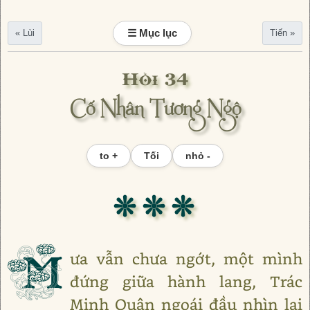
☰ Mục lục
« Lùi
Tiến »
Hồi 34
Cố Nhân Tương Ngộ
to +
Tối
nhỏ -
❊ ❊ ❊
M
ưa vẫn chưa ngớt, một mình
đứng giữa hành lang, Trác
Minh Quân ngoái đầu nhìn lại