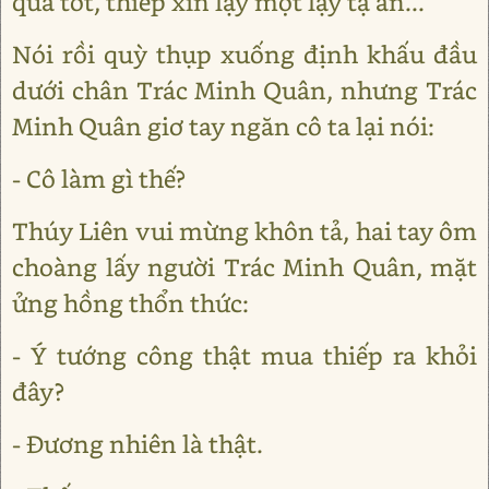
quá tốt, thiếp xin lạy một lạy tạ ân...
Nói rồi quỳ thụp xuống định khấu đầu
dưới chân Trác Minh Quân, nhưng Trác
Minh Quân giơ tay ngăn cô ta lại nói:
- Cô làm gì thế?
Thúy Liên vui mừng khôn tả, hai tay ôm
choàng lấy người Trác Minh Quân, mặt
ửng hồng thổn thức:
- Ý tướng công thật mua thiếp ra khỏi
đây?
- Đương nhiên là thật.