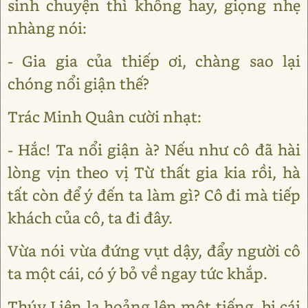
sinh chuyện thì không hay, giọng nhẹ
nhàng nói:
- Gia gia của thiếp ơi, chàng sao lại
chóng nổi giận thế?
Trác Minh Quân cười nhạt:
- Hắc! Ta nổi giận à? Nếu như cô đã hài
lòng vịn theo vị Từ thất gia kia rồi, hà
tất còn để ý đến ta làm gì? Cô đi mà tiếp
khách của cô, ta đi đây.
Vừa nói vừa đứng vụt dậy, đẩy người cô
ta một cái, có ý bỏ về ngay tức khắp.
Thúy Liên la hoảng lên một tiếng, bị cái