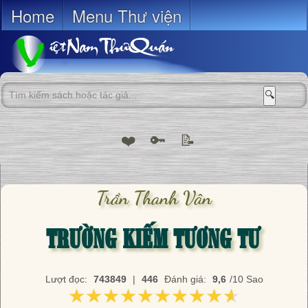
Home
Menu Thư viện
🔍
❤️
🔑
📝
Trần Thanh Vân
TRƯỜNG KIẾM TƯƠNG TƯ
Lượt đọc:
743849
|
446
Đánh giá:
9,6
/10 Sao
★★★★★★★★★★
★★★★★★★★★★