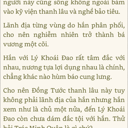
người này cũng sống không ngoài bám
vào kỹ viện thanh lâu và nghề bảo tiêu.
Lãnh địa từng vùng do hắn phân phối,
cho nên nghiễm nhiên trở thành bá
vương một cõi.
Hắn với Lý Khoái Đao rất tâm đắc với
nhau, nương tựa lợi dụng nhau là chính,
chẳng khác nào hùm báo cung lưng.
Cho nên Đồng Tước thanh lâu này tuy
không phải lãnh địa của hắn nhưng hắn
xem như là chủ một nửa, đến Lý Khoái
Đao còn chưa dám đắc tội với hắn. Thử
hỏi Trác Minh Quân là gì chứ?