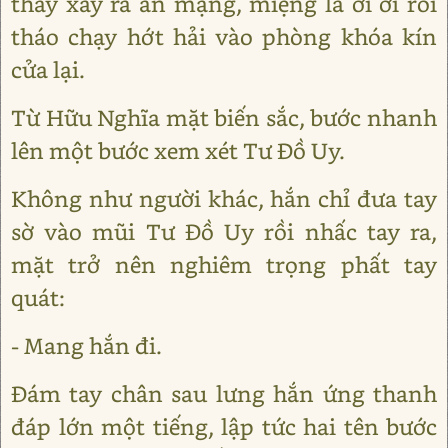
thấy xảy ra án mạng, miệng la ời ời rồi
tháo chạy hớt hải vào phòng khóa kín
cửa lại.
Từ Hữu Nghĩa mặt biến sắc, bước nhanh
lên một bước xem xét Tư Đồ Uy.
Không như người khác, hắn chỉ đưa tay
sờ vào mũi Tư Đồ Uy rồi nhấc tay ra,
mặt trở nên nghiêm trọng phất tay
quát:
- Mang hắn đi.
Đám tay chân sau lưng hắn ứng thanh
đáp lớn một tiếng, lập tức hai tên bước