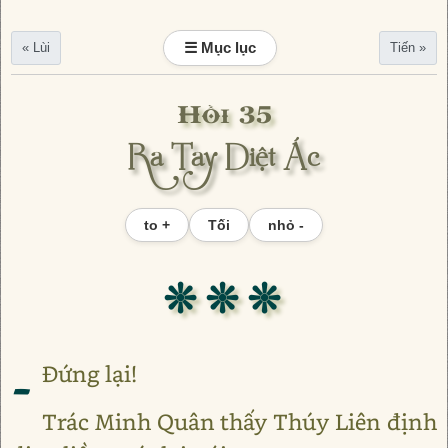
☰ Mục lục
« Lùi
Tiến »
Hồi 35
Ra Tay Diệt Ác
to +
Tối
nhỏ -
❊ ❊ ❊
-
Đứng lại!
Trác Minh Quân thấy Thúy Liên định