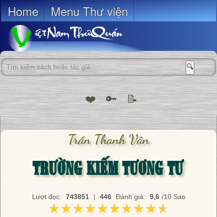
Home
Menu Thư viện
🔍
❤️
🔑
📝
Trần Thanh Vân
TRƯỜNG KIẾM TƯƠNG TƯ
Lượt đọc:
743851
|
446
Đánh giá:
9,6
/10 Sao
★★★★★★★★★★
★★★★★★★★★★