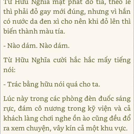
Từ Hữu Nghĩa mặt phát đỏ tía, theo lẽ
thì phải đỏ gay mới đúng, nhưng vì hắn
có nước da đen xì cho nên khi đỏ lên thì
biến thành màu tía.
- Nào dám. Nào dám.
Từ Hữu Nghĩa cười hắc hắc mấy tiếng
nói:
- Trác bằng hữu nói quá cho ta.
Lúc này trong các phòng đèn đuốc sáng
rực, đám cô nương trong kỹ viện và cả
khách làng chơi nghe ồn ào cũng đều đổ
ra xem chuyện, vây kín cả một khu vực.