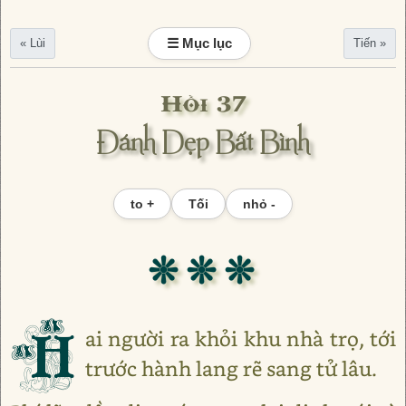
☰ Mục lục
« Lùi
Tiến »
Hồi 37
Đánh Dẹp Bất Bình
to +
Tối
nhỏ -
❊ ❊ ❊
H
ai người ra khỏi khu nhà trọ, tới
trước hành lang rẽ sang tử lâu.