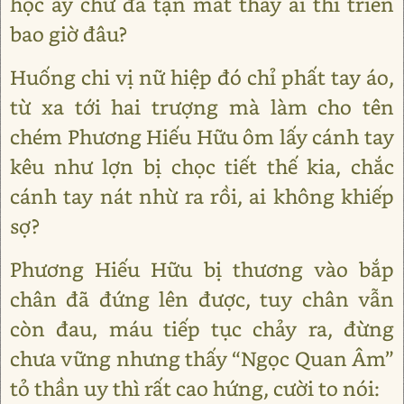
học ấy chứ đã tận mắt thấy ai thi triển
bao giờ đâu?
Huống chi vị nữ hiệp đó chỉ phất tay áo,
từ xa tới hai trượng mà làm cho tên
chém Phương Hiếu Hữu ôm lấy cánh tay
kêu như lợn bị chọc tiết thế kia, chắc
cánh tay nát nhừ ra rồi, ai không khiếp
sợ?
Phương Hiếu Hữu bị thương vào bắp
chân đã đứng lên được, tuy chân vẫn
còn đau, máu tiếp tục chảy ra, đừng
chưa vững nhưng thấy “Ngọc Quan Âm”
tỏ thần uy thì rất cao hứng, cười to nói: