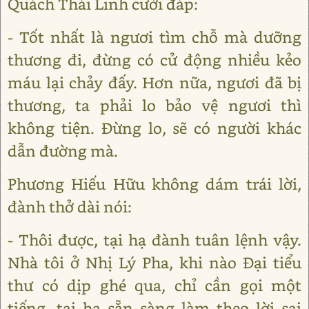
Quách Thái Linh cười đáp:
- Tốt nhất là ngươi tìm chỗ mà dưỡng
thương đi, đừng có cử động nhiều kẻo
máu lại chảy đấy. Hơn nữa, ngươi đã bị
thương, ta phải lo bảo vệ ngươi thì
không tiện. Đừng lo, sẽ có người khác
dẫn đường mà.
Phương Hiếu Hữu không dám trái lời,
đành thở dài nói:
- Thôi được, tại hạ đành tuân lệnh vậy.
Nhà tôi ở Nhị Lý Pha, khi nào Đại tiểu
thư có dịp ghé qua, chỉ cần gọi một
tiếng, tại hạ sẵn sàng làm theo lời sai