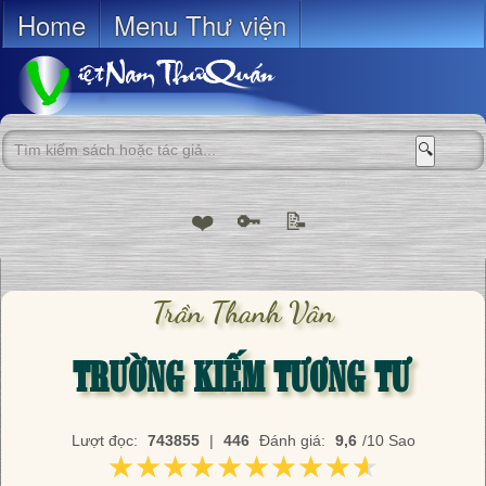
Home
Menu Thư viện
🔍
❤️
🔑
📝
Trần Thanh Vân
TRƯỜNG KIẾM TƯƠNG TƯ
Lượt đọc:
743855
|
446
Đánh giá:
9,6
/10 Sao
★★★★★★★★★★
★★★★★★★★★★