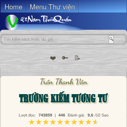
Home
Menu Thư viện
🔍
❤️
🔑
📝
Trần Thanh Vân
TRƯỜNG KIẾM TƯƠNG TƯ
Lượt đọc:
743859
|
446
Đánh giá:
9,6
/10 Sao
★★★★★★★★★★
★★★★★★★★★★