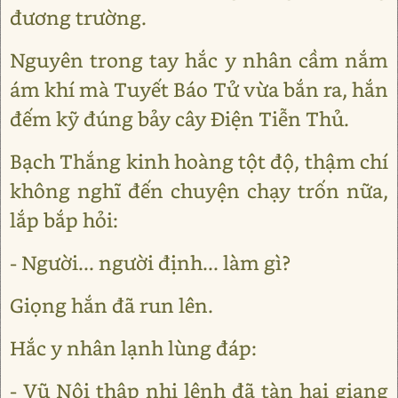
đương trường.
Nguyên trong tay hắc y nhân cầm nắm
ám khí mà Tuyết Báo Tử vừa bắn ra, hắn
đếm kỹ đúng bảy cây Điện Tiễn Thủ.
Bạch Thắng kinh hoàng tột độ, thậm chí
không nghĩ đến chuyện chạy trốn nữa,
lắp bắp hỏi:
- Người... người định... làm gì?
Giọng hắn đã run lên.
Hắc y nhân lạnh lùng đáp:
- Vũ Nội thập nhị lệnh đã tàn hại giang