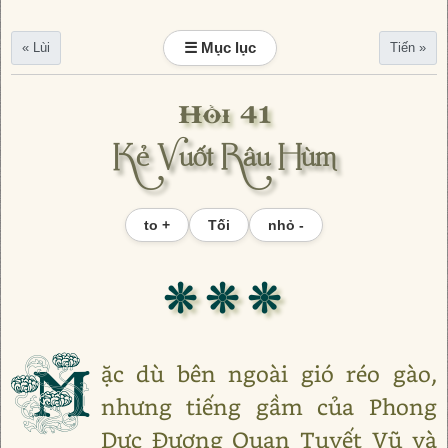
☰ Mục lục
« Lùi
Tiến »
Hồi 41
Kẻ Vuốt Râu Hùm
to +
Tối
nhỏ -
❊ ❊ ❊
M
ặc dù bên ngoài gió réo gào,
nhưng tiếng gầm của Phong
Dực Đương Quan Tuyết Vũ và