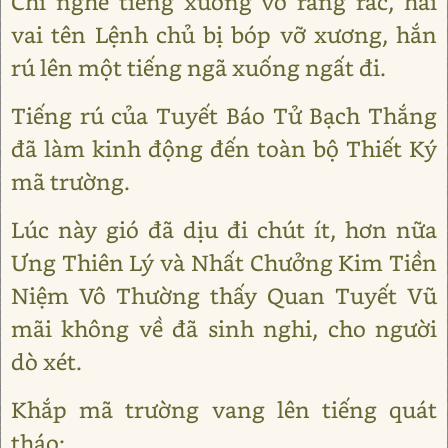
Chỉ nghe tiếng xương vỡ răng rắc, hai
vai tên Lệnh chủ bị bóp vỡ xương, hắn
rú lên một tiếng ngã xuống ngất đi.
Tiếng rú của Tuyết Báo Tử Bạch Thắng
đã làm kinh động đến toàn bộ Thiết Ký
mã trường.
Lúc này gió đã dịu đi chút ít, hơn nữa
Ưng Thiên Lý và Nhất Chưởng Kim Tiền
Niệm Vô Thường thấy Quan Tuyết Vũ
mãi không về đã sinh nghi, cho người
dò xét.
Khắp mã trường vang lên tiếng quát
tháo: