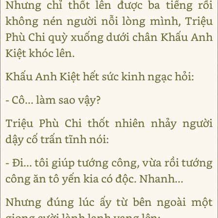
Nhưng chỉ thốt lên được ba tiếng rồi
không nén người nỗi lòng mình, Triệu
Phù Chi quỳ xuống dưới chân Khấu Anh
Kiệt khóc lên.
Khấu Anh Kiệt hết sức kinh ngạc hỏi:
- Cô... làm sao vậy?
Triệu Phù Chi thốt nhiên nhảy người
dậy cố trấn tĩnh nói:
- Đi... tôi giúp tướng công, vừa rồi tướng
công ăn tô yến kia có độc. Nhanh...
Nhưng đúng lúc ấy từ bên ngoài một
giọng cười lành lạnh vang lên: