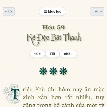
☰ Mục lục
« Lùi
Tiến »
Hồi 59
Kế Độc Bất Thành
to +
Tối
nhỏ -
❊ ❊ ❊
T
riệu Phù Chi hôm nay ăn mặc
xinh xắn hơn rất nhiều, tuy
cũng trong bộ cánh của một tỳ