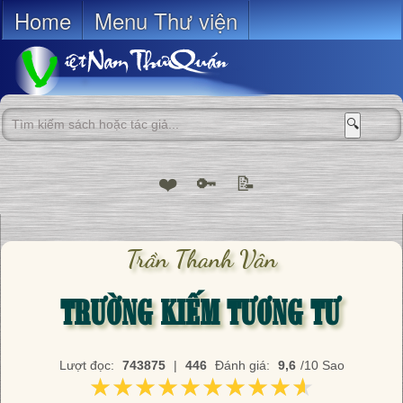
Home
Menu Thư viện
🔍
❤️
🔑
📝
Trần Thanh Vân
TRƯỜNG KIẾM TƯƠNG TƯ
Lượt đọc:
743875
|
446
Đánh giá:
9,6
/10 Sao
★★★★★★★★★★
★★★★★★★★★★