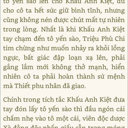
tô yến sào lên cho Khấu Anh Kiệt, dù
cho cô ta hết sức giữ bình tĩnh, nhưng
cũng không nén được chút mất tự nhiên
trong lòng. Nhất là khi Khấu Anh Kiệt
tay chạm đến tô yến sào, Triệu Phù Chi
tim chừng như muốn nhảy ra khỏi lồng
ngực, bất giác đập loạn xạ lên, phải
gắng lắm mới không thở mạnh, hiển
nhiên cô ta phải hoàn thành sứ mệnh
mà Thiết phu nhân đã giao.
Chính trong tích tắc Khấu Anh Kiệt đưa
tay đón lấy tô yến sào thì đầu ngón cái
chấm nhẹ vào tô một cái, viên độc dược
Xà đằng độc phấn giấu sẵn trong móng