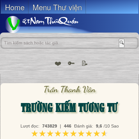
Home
Menu Thư viện
🔍
❤️
🔑
📝
Trần Thanh Vân
TRƯỜNG KIẾM TƯƠNG TƯ
Lượt đọc:
743829
|
446
Đánh giá:
9,6
/10 Sao
★★★★★★★★★★
★★★★★★★★★★