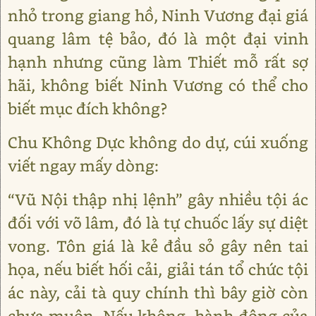
nhỏ trong giang hồ, Ninh Vương đại giá
quang lâm tệ bảo, đó là một đại vinh
hạnh nhưng cũng làm Thiết mỗ rất sợ
hãi, không biết Ninh Vương có thể cho
biết mục đích không?
Chu Không Dực không do dự, cúi xuống
viết ngay mấy dòng:
“Vũ Nội thập nhị lệnh” gây nhiều tội ác
đối với võ lâm, đó là tự chuốc lấy sự diệt
vong. Tôn giá là kẻ đầu sỏ gây nên tai
họa, nếu biết hối cải, giải tán tổ chức tội
ác này, cải tà quy chính thì bây giờ còn
chưa muộn. Nếu không, hành động của