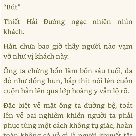
“Bút”
Thiết Hải Đường ngạc nhiên nhìn
khách.
Hắn chưa bao giờ thấy người nào vạm
vỡ như vị khách này.
Ông ta chừng bốn lăm bốn sáu tuổi, da
đỏ như đồng hun, bắp thịt nổi lên cuồn
cuộn hằn lên qua lớp hoàng y vẫn lộ rõ.
Đặc biệt vẻ mặt ông ta đường bệ, toát
lên vẻ oai nghiêm khiến người ta phải
phục tùng một cách không tự giác, hoàn
toàn không có vẻ gì là người khuyết tật