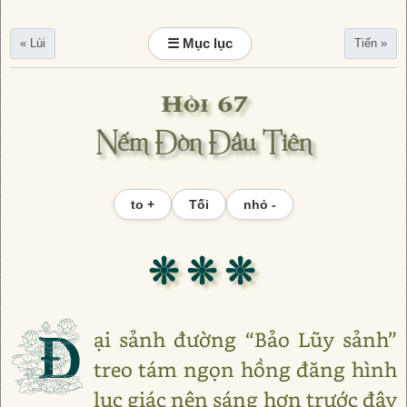
☰ Mục lục
« Lùi
Tiến »
Hồi 67
Nếm Đòn Đầu Tiên
to +
Tối
nhỏ -
❊ ❊ ❊
Đ
ại sảnh đường “Bảo Lũy sảnh”
treo tám ngọn hồng đăng hình
lục giác nên sáng hơn trước đây