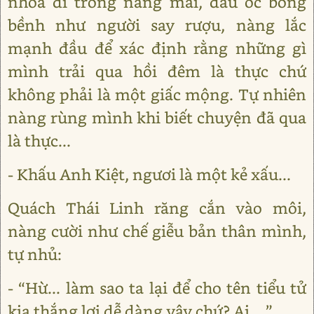
nhòa đi trong nắng mai, đầu óc bồng
bềnh như người say rượu, nàng lắc
mạnh đầu để xác định rằng những gì
mình trải qua hồi đêm là thực chứ
không phải là một giấc mộng. Tự nhiên
nàng rùng mình khi biết chuyện đã qua
là thực...
- Khấu Anh Kiệt, ngươi là một kẻ xấu...
Quách Thái Linh răng cắn vào môi,
nàng cười như chế giễu bản thân mình,
tự nhủ:
- “Hừ... làm sao ta lại để cho tên tiểu tử
kia thắng lợi dễ dàng vậy chứ? Ai....”