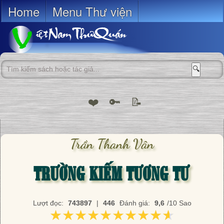
Home
Menu Thư viện
🔍
❤️
🔑
📝
Trần Thanh Vân
TRƯỜNG KIẾM TƯƠNG TƯ
Lượt đọc:
743897
|
446
Đánh giá:
9,6
/10 Sao
★★★★★★★★★★
★★★★★★★★★★