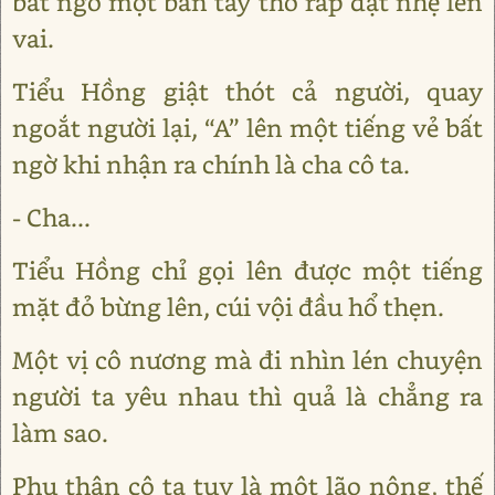
bất ngờ một bàn tay thô ráp đặt nhẹ lên
vai.
Tiểu Hồng giật thót cả người, quay
ngoắt người lại, “A” lên một tiếng vẻ bất
ngờ khi nhận ra chính là cha cô ta.
- Cha...
Tiểu Hồng chỉ gọi lên được một tiếng
mặt đỏ bừng lên, cúi vội đầu hổ thẹn.
Một vị cô nương mà đi nhìn lén chuyện
người ta yêu nhau thì quả là chẳng ra
làm sao.
Phụ thân cô ta tuy là một lão nông, thế