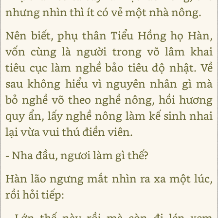
nhưng nhìn thì ít có vẻ một nhà nông.
Nên biết, phụ thân Tiểu Hồng họ Hàn,
vốn cùng là người trong võ lâm khai
tiêu cục làm nghề bảo tiêu độ nhật. Về
sau không hiểu vì nguyên nhân gì mà
bỏ nghề võ theo nghề nông, hồi hương
quy ẩn, lấy nghề nông làm kế sinh nhai
lại vừa vui thú điền viên.
- Nha đầu, ngươi làm gì thế?
Hàn lão ngưng mắt nhìn ra xa một lúc,
rồi hỏi tiếp:
- Lớn thế này rồi mà còn đi lén xem