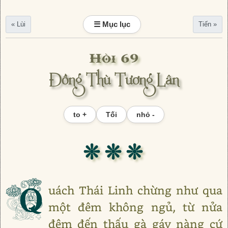
☰ Mục lục
« Lùi
Tiến »
Hồi 69
Đồng Thù Tương Lân
to +
Tối
nhỏ -
❊ ❊ ❊
Q
uách Thái Linh chừng như qua
một đêm không ngủ, từ nửa
đêm đến thấu gà gáy nàng cứ