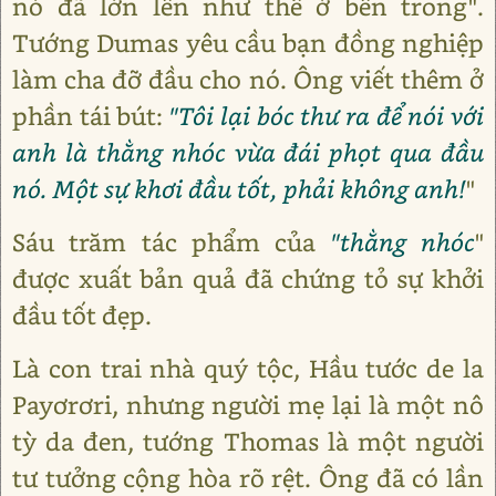
nó đã lớn lên như thế ở bên trong".
Tướng Dumas yêu cầu bạn đồng nghiệp
làm cha đỡ đầu cho nó. Ông viết thêm ở
phần tái bút:
"Tôi lại bóc thư ra để nói với
anh là thằng nhóc vừa đái phọt qua đầu
nó. Một sự khơi đầu tốt, phải không anh!
"
Sáu trăm tác phẩm của
"thằng nhóc
"
được xuất bản quả đã chứng tỏ sự khởi
đầu tốt đẹp.
Là con trai nhà quý tộc, Hầu tước de la
Payơrơri, nhưng người mẹ lại là một nô
tỳ da đen, tướng Thomas là một người
tư tưởng cộng hòa rõ rệt. Ông đã có lần