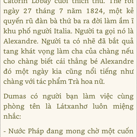
Catơrin Lơbay cười thích thú. Thế rồi
ngày 27 tháng 7 năm 1824, một kẻ
quyến rũ đàn bà thứ ba ra đời làm ầm ĩ
khu phố người Italia. Người ta gọi nó là
Alexandre. Người ta có nhẽ đã bắt quả
tang khát vọng làm cha của chàng nếu
cho chàng biết cái thằng bé Alexandre
đó một ngày kia cũng nổi tiếng như
chàng với tác phẩm Trà hoa nữ.
Dumas có người bạn làm việc cùng
phòng tên là Látxanhơ luôn miệng
nhắc:
- Nước Pháp đang mong chờ một cuốn