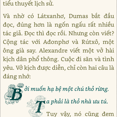
tiểu thuyết lịch sử.
Và nhờ có Látxanhơ, Dumas bắt đầu
đọc, đúng hơn là ngốn ngấu rất nhiều
tác giả. Đọc thì đọc rồi. Nhưng còn viết?
Cộng tác với Ađonphơ và Rútxô, một
ông già say. Alexandre viết một vở hài
kịch dân phổ thông. Cuộc đi săn và tình
yêu. Vở kịch được diễn, chỉ còn hai câu là
đáng nhớ:
B
ởi muốn hạ bệ một chú thỏ rừng.
T
a phải là thỏ nhà ưu tú.
Tuy vậy, nó cũng đem