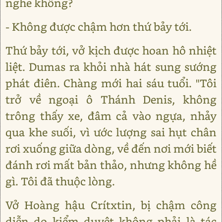
nghe không?
- Không được chậm hơn thứ bảy tới.
Thứ bảy tới, vở kịch được hoan hô nhiệt
liệt. Dumas ra khỏi nhà hát sung sướng
phát điên. Chàng mới hai sáu tuổi. "Tôi
trở về ngoại ô Thánh Denis, không
trông thấy xe, đâm cả vào ngựa, nhảy
qua khe suối, vì ước lượng sai hụt chân
rơi xuống giữa dòng, về đến nơi mới biết
đánh rơi mất bản thảo, nhưng không hề
gì. Tôi đã thuộc lòng.
Vở Hoàng hậu Crítxtin, bị chậm công
diễn do kiểm duyệt không phải là tác