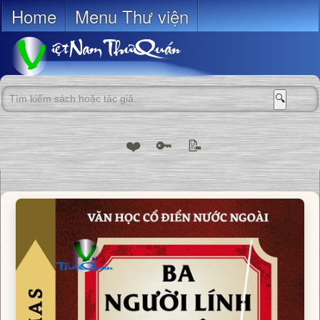
Home
Menu Thư viện
🔍
❤️
🔑
📝