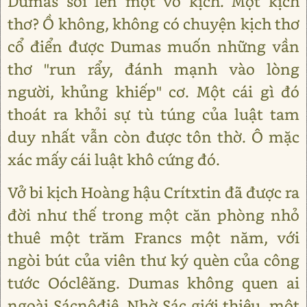
Dumas sôi lên một vở kịch. Một kịch
thơ? Ồ không, không có chuyện kịch thơ
cổ điển được Dumas muốn những vần
thơ "run rẩy, đánh mạnh vào lòng
người, khủng khiếp" cơ. Một cái gì đó
thoát ra khỏi sự tù túng của luật tam
duy nhất vẫn còn được tôn thờ. Ô mặc
xác mấy cái luật khô cứng đó.
Vở bi kịch Hoàng hậu Crítxtin đã được ra
đời như thế trong một căn phòng nhỏ
thuê một trăm Francs một năm, với
ngòi bút của viên thư ký quèn của công
tước Oóclêăng. Dumas không quen ai
ngoài Sácnôđiê. Nhờ Sác giới thiệu, một