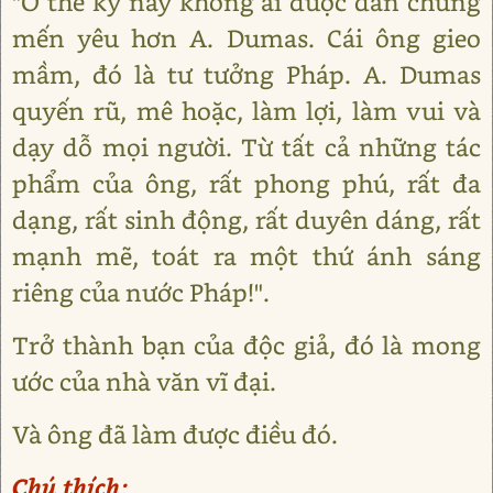
"Ở thế kỷ này không ai được dân chúng
mến yêu hơn A. Dumas. Cái ông gieo
mầm, đó là tư tưởng Pháp. A. Dumas
quyến rũ, mê hoặc, làm lợi, làm vui và
dạy dỗ mọi người. Từ tất cả những tác
phẩm của ông, rất phong phú, rất đa
dạng, rất sinh động, rất duyên dáng, rất
mạnh mẽ, toát ra một thứ ánh sáng
riêng của nước Pháp!".
Trở thành bạn của độc giả, đó là mong
ước của nhà văn vĩ đại.
Và ông đã làm được điều đó.
Chú thích: