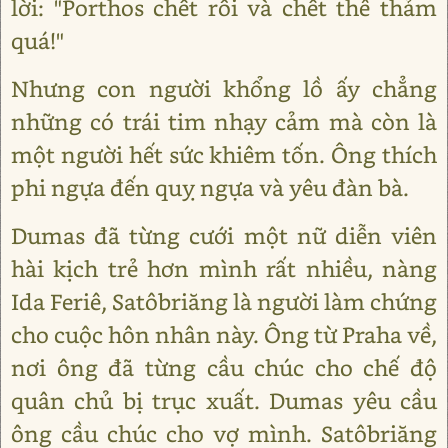
lời: "Porthos chết rồi và chết thê thảm
quá!"
Nhưng con người khổng lồ ấy chẳng
những có trái tim nhạy cảm mà còn là
một người hết sức khiêm tốn. Ông thích
phi ngựa đến quỵ ngựa và yêu đàn bà.
Dumas đã từng cưới một nữ diễn viên
hài kịch trẻ hơn mình rất nhiều, nàng
Ida Feriê, Satôbriăng là người làm chứng
cho cuộc hôn nhân này. Ông từ Praha về,
nơi ông đã từng cầu chúc cho chế độ
quân chủ bị trục xuất. Dumas yêu cầu
ông cầu chúc cho vợ mình. Satôbriăng