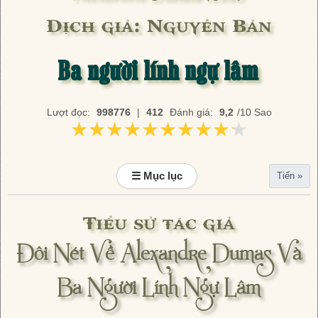
Dịch giả: Nguyễn Bản
Ba người lính ngự lâm
Lượt đọc:
998776
|
412
Đánh giá:
9,2
/10 Sao
★★★★★★★★★★
★★★★★★★★★★
☰ Mục lục
Tiến »
Tiểu sử tác giả
Đôi Nét Về Alexandre Dumas Và
Ba Người Lính Ngự Lâm