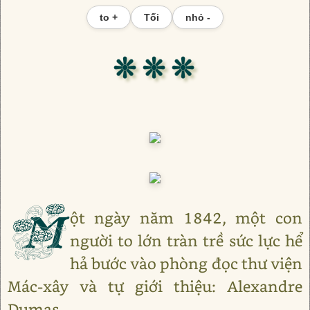
to +
Tối
nhỏ -
❊ ❊ ❊
M
ột ngày năm 1842, một con
người to lớn tràn trề sức lực hể
hả bước vào phòng đọc thư viện
Mác-xây và tự giới thiệu: Alexandre
Dumas.