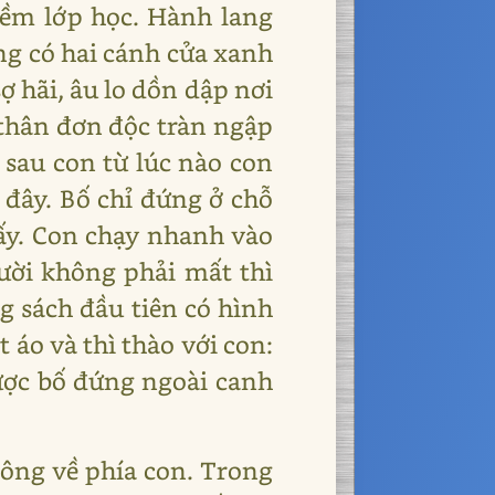
hềm lớp học. Hành lang
òng có hai cánh cửa xanh
ợ hãi, âu lo dồn dập nơi
i thân đơn độc tràn ngập
a sau con từ lúc nào con
 đây. Bố chỉ đứng ở chỗ
đấy. Con chạy nhanh vào
ười không phải mất thì
ng sách đầu tiên có hình
 áo và thì thào với con:
được bố đứng ngoài canh
rông về phía con. Trong