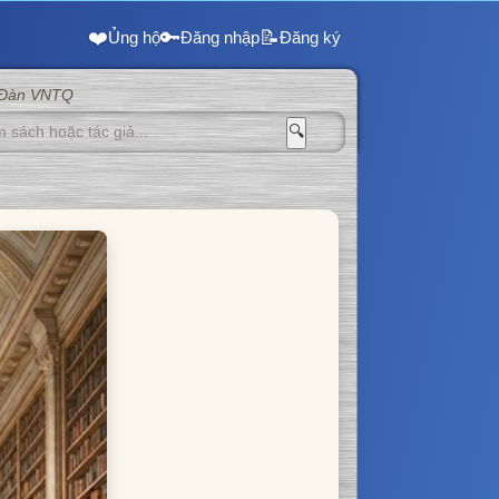
❤️
🔑
📝
Ủng hộ
Đăng nhập
Đăng ký
 Đàn VNTQ
🔍