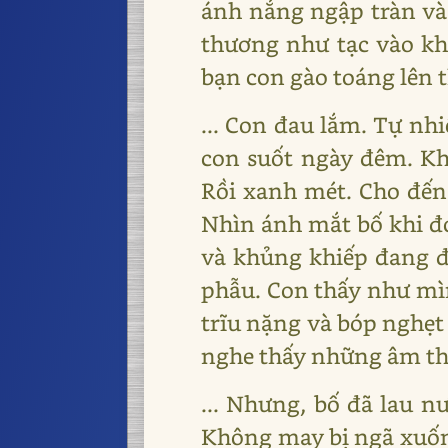
ánh nắng ngập tràn và 
thương như tạc vào kh
bạn con gào toáng lên the
... Con đau lắm. Tự nh
con suốt ngày đêm. Kh
Rồi xanh mét. Cho đến
Nhìn ánh mắt bố khi đ
và khủng khiếp đang đế
phẫu. Con thấy như mình
trĩu nặng và bóp nghẹt 
nghe thấy những âm tha
... Nhưng, bố đã lau n
Không may bị ngã xuống