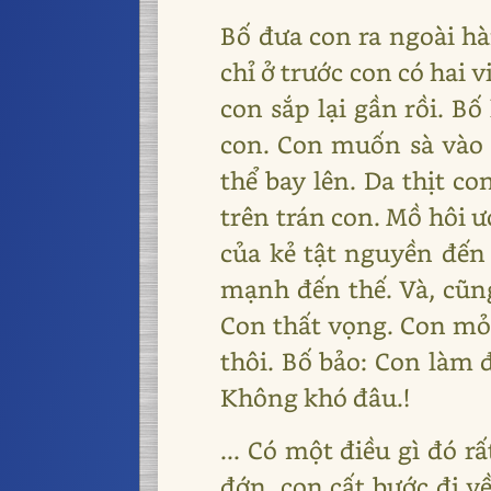
Bố đưa con ra ngoài hàn
chỉ ở trước con có hai 
con sắp lại gần rồi. B
con. Con muốn sà vào
thể bay lên. Da thịt co
trên trán con. Mồ hôi ư
của kẻ tật nguyền đến 
mạnh đến thế. Và, cũng
Con thất vọng. Con mỏi
thôi. Bố bảo: Con làm 
Không khó đâu.!
... Có một điều gì đó 
đớn, con cất bước đi v