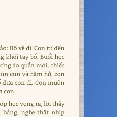
ảo: Bố về đi! Con tự đến
 khỏi tay bố. Buổi học
xíng áo quần mới, chiếc
 lũn cũn và hăm hở, con
ố đưa con đi. Con muốn
a con.
p học vọng ra, lời thầy
ên bảng, nghe thật nhịp