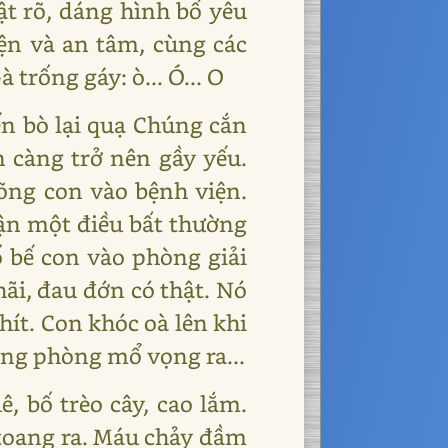
ật rõ, dáng hình bố yêu
ện và an tâm, cùng các
à trống gáy: ò... Ó... O
ến bò lại quạ Chúng cắn
 càng trở nên gầy yếu.
õng con vào bệnh viện.
ận một điều bất thường
ố bế con vào phòng giải
hãi, đau đớn có thật. Nó
hít. Con khóc oà lên khi
ong phòng mổ vọng ra...
, bố trèo cây, cao lắm.
 toang ra. Máu chảy đầm