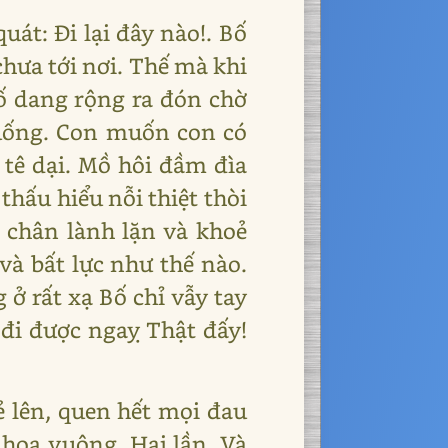
uát: Đi lại đây nào!. Bố
chưa tới nơi. Thế mà khi
bố dang rộng ra đón chờ
uống. Con muốn con có
, tê dại. Mồ hôi đầm đìa
thấu hiểu nỗi thiệt thòi
i chân lành lặn và khoẻ
và bất lực như thế nào.
ở rất xạ Bố chỉ vẫy tay
 đi được ngaỵ Thật đấy!
ẻ lên, quen hết mọi đau
 hoa vuông. Hai lần. Và