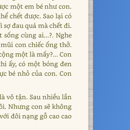
được một em bé như con.
ể chết được. Sao lại có
ì sợ đau quá mà chết đi.
ết sống cùng ai...?. Nghe
n mũi con chiếc ống thở.
 cộng một là mấy?... Con
khi ấy, có một bóng đen
gực bé nhỏ của con. Con
à vô tận. Sau nhiều lần
thôi. Nhưng con sẽ không
 với đôi nạng gỗ cao cao