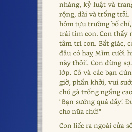
nhàng, kỷ luật và tra
rộng, dài và trống trải
hôm tựu trường bố chỉ, 
trái tim con. Con thấy 
tâm trí con. Bất giác, 
đâu có haỵ Mỉm cười hi
này thôi!. Con đừng sợ
lớp. Cô và các bạn đứ
giờ, phấn khởi, vui sướ
chú gà trống ngẩng cao 
"Bạn sướng quá đấy! Đư
cho nữa chứ!"
Con liếc ra ngoài cửa 