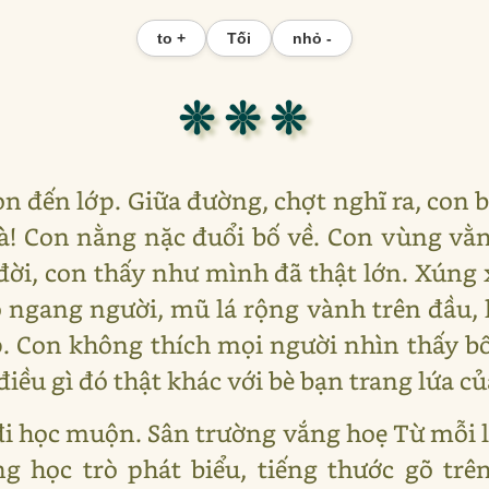
to +
Tối
nhỏ -
❊ ❊ ❊
on đến lớp. Giữa đường, chợt nghĩ ra, con b
! Con nằng nặc đuổi bố về. Con vùng vằng
đời, con thấy như mình đã thật lớn. Xúng 
 ngang người, mũ lá rộng vành trên đầu,
p. Con không thích mọi người nhìn thấy b
ều gì đó thật khác với bè bạn trang lứa củ
 học muộn. Sân trường vắng hoẹ Từ mỗi lớ
ng học trò phát biểu, tiếng thước gõ tr