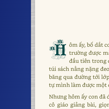
H
ôm ấy, bố dắt c
trường được mà
đầu tiên trong 
túi sách nằng nặng đeo
băng qua đường tới lớ
tự mình làm được một đi
Nhưng hôm ấy con đã đi
cô giáo giảng bài, giọ