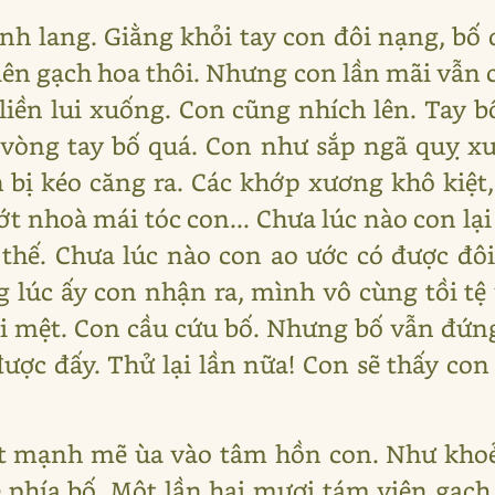
h lang. Giằng khỏi tay con đôi nạng, bố q
viên gạch hoa thôi. Nhưng con lần mãi vẫn 
ố liền lui xuống. Con cũng nhích lên. Tay 
 vòng tay bố quá. Con như sắp ngã quỵ x
n bị kéo căng ra. Các khớp xương khô kiệt
ớt nhoà mái tóc con... Chưa lúc nào con lại 
thế. Chưa lúc nào con ao ước có được đô
 lúc ấy con nhận ra, mình vô cùng tồi tệ 
 mệt. Con cầu cứu bố. Nhưng bố vẫn đứng 
được đấy. Thử lại lần nữa! Con sẽ thấy con
rất mạnh mẽ ùa vào tâm hồn con. Như kho
ề phía bố. Một lần hai mươi tám viên gạch