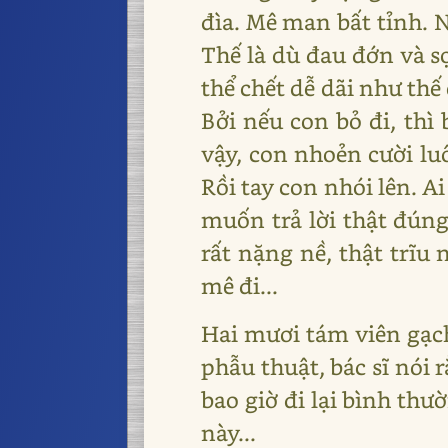
đìa. Mê man bất tỉnh. 
Thế là dù đau đớn và s
thể chết dễ dãi như thế
Bởi nếu con bỏ đi, thì b
vậy, con nhoẻn cười luô
Rồi tay con nhói lên. A
muốn trả lời thật đúng
rất nặng nề, thật trĩu
mê đi...
Hai mươi tám viên gạch
phẫu thuật, bác sĩ nói 
bao giờ đi lại bình thư
này...