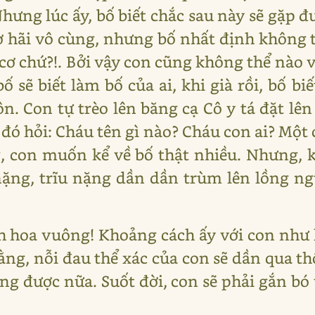
Nhưng lúc ấy, bố biết chắc sau này sẽ gặp 
ợ hãi vô cùng, nhưng bố nhất định không th
 cơ chứ?!. Bởi vậy con cũng không thể nào v
ố sẽ biết làm bố của ai, khi già rồi, bố bi
n. Con tự trèo lên băng cạ Cô y tá đặt lê
i đó hỏi: Cháu tên gì nào? Cháu con ai? Một
, con muốn kể về bố thật nhiều. Nhưng, 
 nặng, trĩu nặng dần dần trùm lên lồng n
 hoa vuông! Khoảng cách ấy với con như l
rằng, nỗi đau thể xác của con sẽ dần qua 
ờng được nữa. Suốt đời, con sẽ phải gắn bó