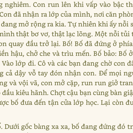
ng nghiêm. Con run lên khi vấp vào bậc t
. Con đã nhận ra lớp của mình, nơi căn ph
đang mở rộng ra kia. Tự nhiên khi ấy nỗi s
mình thật bơ vơ, thật lạc lõng. Một nỗi tủ
con quay đầu trở lại. Bố! Bố đã đứng ở phí
ền hậu, chở che và trìu mến. Bố bảo: Bố ở
. Vào lớp đi. Cô và các bạn đang chờ con 
ng cả dậy vỗ tay đón nhận con. Để mọi ng
ng và vội vã, con mở cặp, run run giở tra
đầu kiêu hãnh. Chợt cậu bạn cùng bàn giật
ợc bố đưa đến tận cửa lớp học. Lại còn 
sổ. Dưới gốc bàng xa xa, bố đang đứng đó t