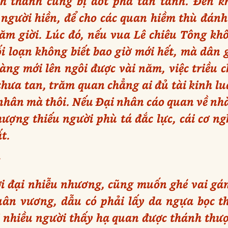
h thành cũng bị đốt phá tan tành. Đến k
 người hiền, để cho các quan hiềm thù đánh
năm giời. Lúc đó, nếu vua Lê chiêu Tông kh
ối loạn không biết bao giờ mới hết, mà dân 
ng mới lên ngôi được vài năm, việc triều c
hưa tan, trăm quan chẳng ai đủ tài kinh l
i nhân mà thôi. Nếu Đại nhân cáo quan về nhà
hượng thiếu người phù tá đắc lực, cái cơ n
t.
:
ời đại nhiễu nhương, cũng muốn ghé vai gán
uân vương, dẫu có phải lấy da ngựa bọc 
 nhiều người thấy hạ quan được thánh thượ