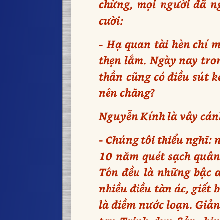
chừng, mọi người đã n
cười:
- Hạ quan tài hèn chí 
thẹn lắm. Ngày nay tro
thần cũng có điều sút k
nên chăng?
Nguyễn Kính là vây cán
- Chúng tôi thiểu nghĩ: 
10 năm quét sạch quân 
Tôn đều là những bậc a
nhiều điều tàn ác, giết 
là điềm nước loạn. Giản