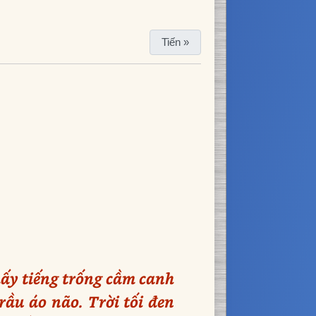
Tiến »
ấy tiếng trống cầm canh
rầu áo não. Trời tối đen