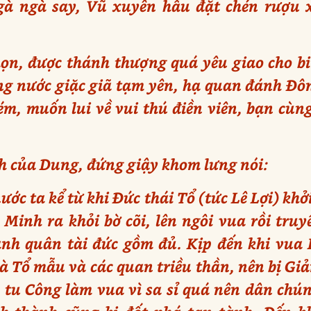
gà ngà say, Vũ xuyên hầu đặt chén rượu
mọn, được thánh thượng quá yêu giao cho bi
ng nước giặc giã tạm yên, hạ quan đánh Đôn
ém, muốn lui về vui thú điền viên, bạn cùng
h của Dung, đứng giậy khom lưng nói:
nước ta kể từ khi Đức thái Tổ (tức Lê Lợi) kh
Minh ra khỏi bờ cõi, lên ngôi vua rồi tru
nh quân tài đức gồm đủ. Kịp đến khi vua 
bà Tổ mẫu và các quan triều thần, nên bị Gi
 tu Công làm vua vì sa sỉ quá nên dân chúng