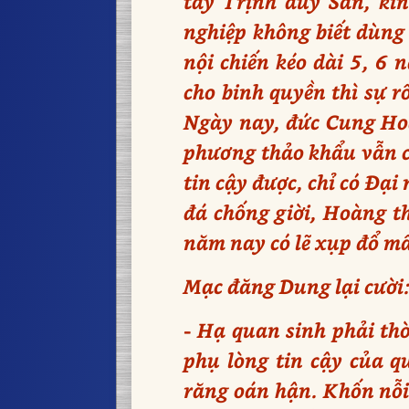
tay Trịnh duy Sản, kin
nghiệp không biết dùng
nội chiến kéo dài 5, 6 
cho binh quyền thì sự r
Ngày nay, đức Cung Hoà
phương thảo khẩu vẫn c
tin cậy được, chỉ có Đạ
đá chống giời, Hoàng t
năm nay có lẽ xụp đổ mấ
Mạc đăng Dung lại cười
- Hạ quan sinh phải th
phụ lòng tin cậy của q
răng oán hận. Khốn nỗi