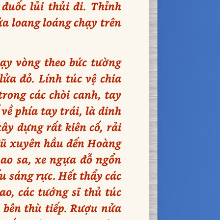
uốc lủi thủi đi. Thỉnh
ửa loang loáng chạy trên
ạy vòng theo bức tường
ửa đỏ. Lính túc vệ chia
rong các chòi canh, tay
ề phía tay trái, là dinh
y dựng rất kiên cố, rải
 Vũ xuyên hầu đến Hoàng
 sao sa, xe ngựa đỗ ngổn
u sáng rực. Hết thẩy các
ao, các tướng sĩ thủ túc
 bên thù tiếp. Rượu nửa