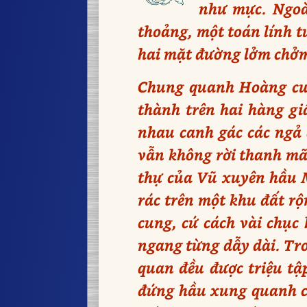
như mực. Ngoài
thoảng, một toán lính t
hai mặt đường lởm chởm
Chung quanh Hoàng cun
thành trên hai hàng gi
nhau canh gác các ngả 
vẫn không rời thanh mã 
thự của Vũ xuyên hầu M
rác trên một khu đất r
cung, cứ cách vài chục 
ngang từng dẫy dài. Tro
quan đều được triệu tập
đứng hầu xung quanh cò