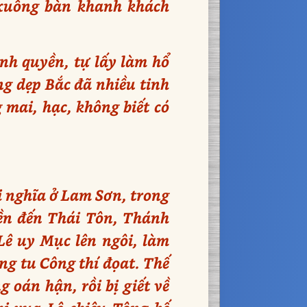
 xuống bàn khanh khách
nh quyền, tự lấy làm hổ
g dẹp Bắc đã nhiều tinh
 mai, hạc, không biết có
ởi nghĩa ở Lam Sơn, trong
yền đến Thái Tôn, Thánh
Lê uy Mục lên ngôi, làm
ảng tu Công thí đọat. Thế
 oán hận, rồi bị giết về