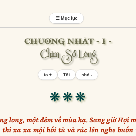
☰ Mục lục
CHƯƠNG NHẤT - I -
Chim Sổ Lòng
to +
Tối
nhỏ -
❊ ❊ ❊
g long, một đêm về mùa hạ. Sang giờ Hợi m
thì xa xa mội hồi tù và rúc lên nghe buồn 