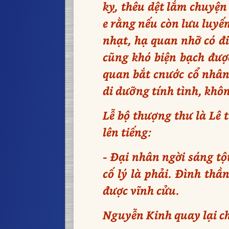
kỵ, thêu dệt lắm chuyệ
e rằng nếu còn lưu luyế
nhạt, hạ quan nhỡ có đi
cũng khó biện bạch được
quan bắt cnước cổ nhân 
di dưỡng tính tình, khô
Lễ bộ thượng thư là Lê
lên tiếng:
- Đại nhân ngời sáng tộ
cố lý là phải. Đình thầ
được vĩnh cửu.
Nguyễn Kinh quay lại c