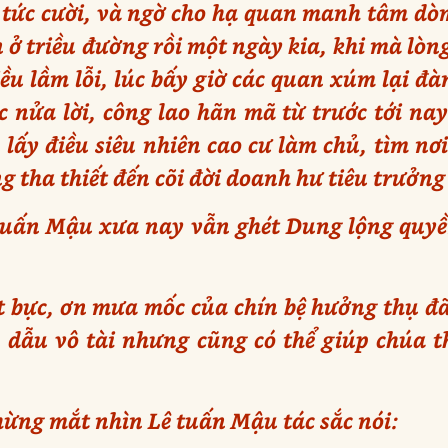
n tức cười, và ngờ cho hạ quan manh tâm dò
n ở triều đường rồi một ngày kia, khi mà lò
ều lầm lỗi, lúc bấy giờ các quan xúm lại đà
 nửa lời, công lao hãn mã từ trước tới nay
lấy điều siêu nhiên cao cư làm chủ, tìm nơ
ng tha thiết đến cõi đời doanh hư tiêu trưởn
 tuấn Mậu xưa nay vẫn ghét Dung lộng quyề
t bực, ơn mưa mốc của chín bệ hưởng thụ đã
n dẫu vô tài nhưng cũng có thể giúp chúa 
hừng mắt nhìn Lê tuấn Mậu tác sắc nói: