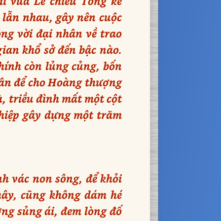
hi vua Lê chiêu Tông kế
 lẫn nhau, gây nên cuộc
ông vời đại nhân về trao
gian khổ sở đến bậc nào.
hính còn lủng củng, bốn
uân để cho Hoàng thượng
, triều đình mất một cột
ghiệp gây dựng một trăm
h vác non sông, để khỏi
thây, cũng không dám hé
ng sủng ái, đem lòng đố