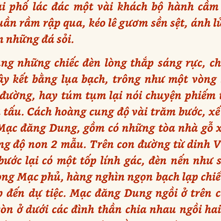
 phố lác đác một vài khách bộ hành cầm đ
uần rầm rập qua, kéo lê gươm sền sệt, ánh l
 những đá sỏi.
g những chiếc đèn lòng thắp sáng rực, ch
ây kết bằng lụa bạch, trông như một vòng l
đường, hay túm tụm lại nói chuyện phiếm t
tấu. Cách hoàng cung độ vài trăm bước, xế v
ạc đăng Dung, gồm có những tòa nhà gỗ xâ
ộng độ non 2 mẫu. Trên con đường từ dinh
bước lại có một tốp lính gác, đèn nến như
ng Mạc phủ, hàng nghìn ngọn bạch lạp chiế
 đến dự tiệc. Mạc đăng Dung ngồi ở trên c
n ở dưới các đình thần chia nhau ngồi hai