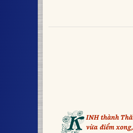
K
INH thành Thăn
vừa điểm xong, 