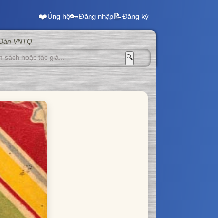
❤️
🔑
📝
Ủng hộ
Đăng nhập
Đăng ký
 Đàn VNTQ
🔍