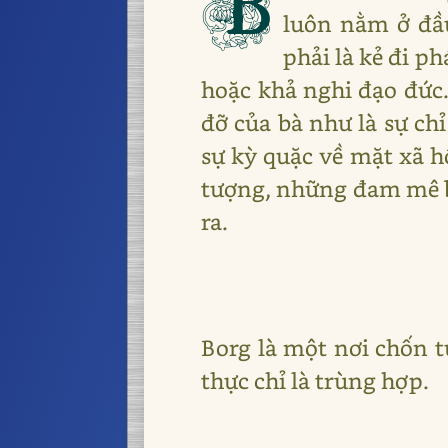
B
luôn nằm ở đầu
phải là kẻ đi p
hoặc khả nghi đạo đức. 
đỡ của bà như là sự ch
sự kỳ quặc về mặt xã h
tượng, những đam mê b
ra.
Borg là một nơi chốn t
thực chỉ là trùng hợp.