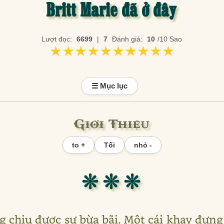
Britt Marie đã ở đây
Lượt đọc:
6699
|
7
Đánh giá:
10
/10 Sao
★★★★★★★★★★
★★★★★★★★★★
☰ Mục lục
Giới Thiệu
to +
Tối
nhỏ -
❊ ❊ ❊
g chịu được sự bừa bãi. Một cái khay đựng