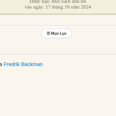
Được bạn: Mot Sach đưa lên
vào ngày: 17 tháng 10 năm 2024
☰ Mục Lục
ủa
Fredrik Backman