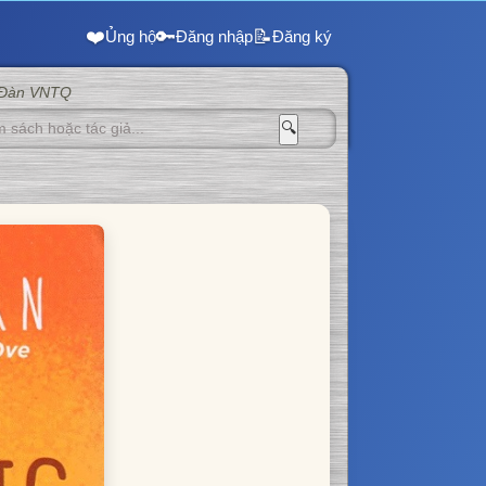
❤️
🔑
📝
Ủng hộ
Đăng nhập
Đăng ký
 Đàn VNTQ
🔍