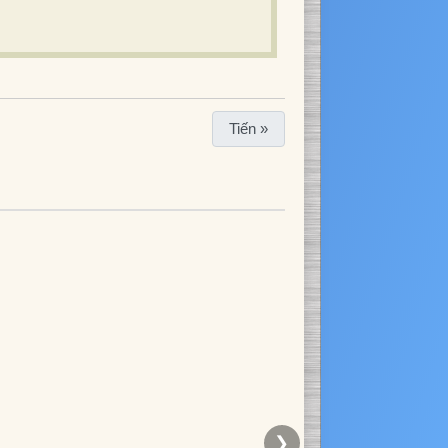
Tiến »
❯