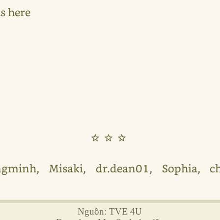
s here
h
☆☆☆
gminh, Misaki, dr.dean01, Sophia, c
1
Nguồn: TVE 4U