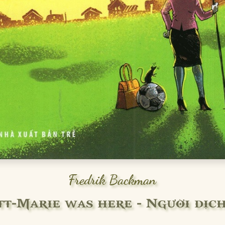
Fredrik Backman
tt-Marie was here - Người dị