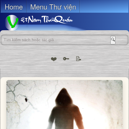
Home
Menu Thư viện
🔍
❤️
🔑
📝