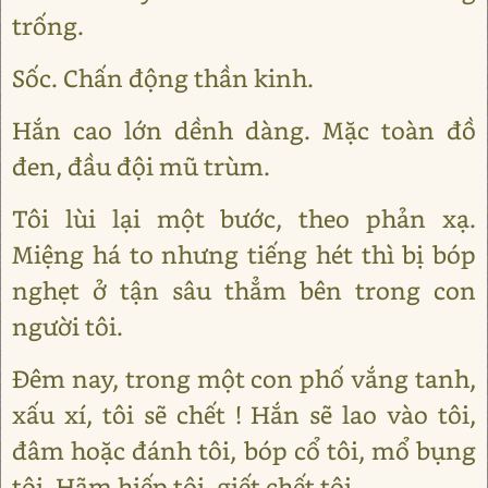
trống.
Sốc. Chấn động thần kinh.
Hắn cao lớn dềnh dàng. Mặc toàn đồ
đen, đầu đội mũ trùm.
Tôi lùi lại một bước, theo phản xạ.
Miệng há to nhưng tiếng hét thì bị bóp
nghẹt ở tận sâu thẳm bên trong con
người tôi.
Đêm nay, trong một con phố vắng tanh,
xấu xí, tôi sẽ chết ! Hắn sẽ lao vào tôi,
đâm hoặc đánh tôi, bóp cổ tôi, mổ bụng
tôi. Hãm hiếp tôi, giết chết tôi.