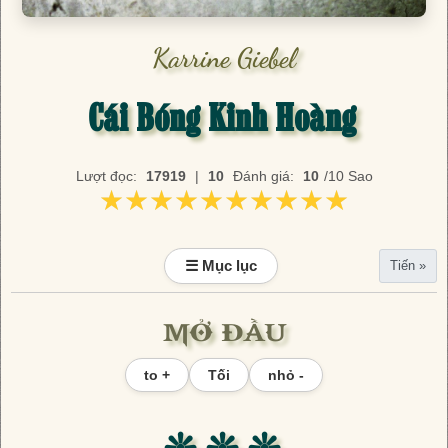
Karrine Giebel
Cái Bóng Kinh Hoàng
Lượt đọc:
17919
|
10
Đánh giá:
10
/10 Sao
★★★★★★★★★★
★★★★★★★★★★
☰ Mục lục
Tiến »
MỞ ĐẦU
to +
Tối
nhỏ -
❊ ❊ ❊