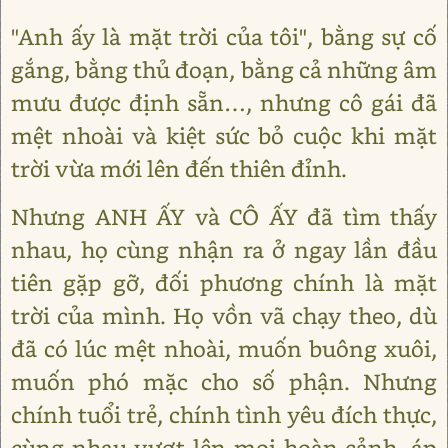
"Anh ấy là mặt trời của tôi", bằng sự cố
gắng, bằng thủ đoạn, bằng cả những âm
mưu được định sẵn…, nhưng cô gái đã
mệt nhoài và kiệt sức bỏ cuộc khi mặt
trời vừa mới lên đến thiên đỉnh.
Nhưng ANH ẤY và CÔ ẤY đã tìm thấy
nhau, họ cùng nhận ra ở ngay lần đầu
tiên gặp gỡ, đối phương chính là mặt
trời của mình. Họ vồn vã chạy theo, dù
đã có lúc mệt nhoài, muốn buông xuôi,
muốn phó mặc cho số phận. Nhưng
chính tuổi trẻ, chính tình yêu đích thực,
cùng nhau vượt lên mọi hoàn cảnh, áp