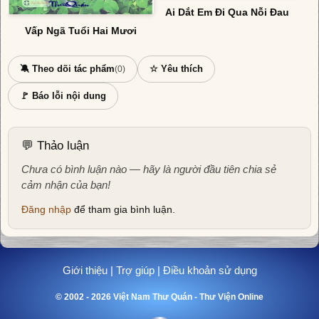
Ai Dắt Em Đi Qua Nỗi Đau
Vấp Ngã Tuổi Hai Mươi
🔕 Theo dõi tác phẩm
☆ Yêu thích
(0)
🚩 Báo lỗi nội dung
💬 Thảo luận
Chưa có bình luận nào — hãy là người đầu tiên chia sẻ
cảm nhận của bạn!
Đăng nhập
để tham gia bình luận.
Giới thiệu
|
Trợ giúp
|
Điều khoản sử dụng
© 2002 - 2026 Việt Nam Thư Quán - Thư Viện Online