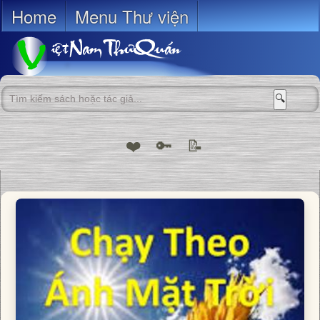
Home
Menu Thư viện
🔍
❤️
🔑
📝