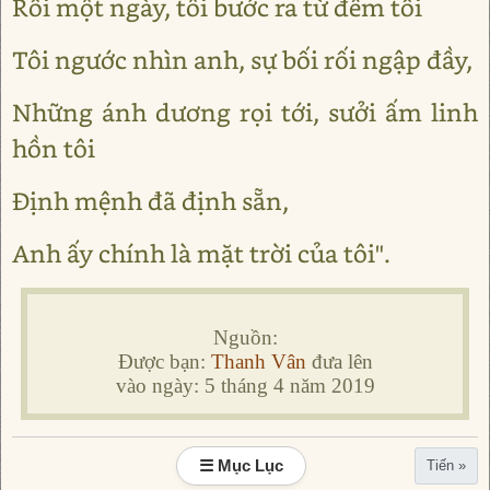
Rồi một ngày, tôi bước ra từ đêm tối
Tôi ngước nhìn anh, sự bối rối ngập đầy,
Những ánh dương rọi tới, sưởi ấm linh
hồn tôi
Định mệnh đã định sẵn,
Anh ấy chính là mặt trời của tôi".
Nguồn:
Được bạn:
Thanh Vân
đưa lên
vào ngày: 5 tháng 4 năm 2019
☰ Mục Lục
Tiến »