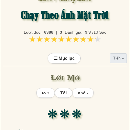
Chạy Theo Ánh Mặt Trời
Lượt đọc:
6388
|
3
Đánh giá:
9,3
/10 Sao
★★★★★★★★★★
★★★★★★★★★★
☰ Mục lục
Tiến »
Lời Mở
to +
Tối
nhỏ -
❊ ❊ ❊