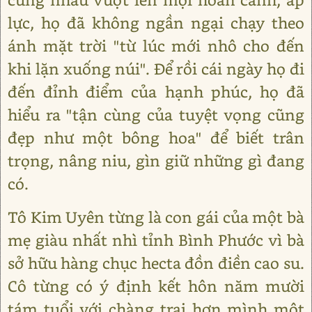
lực, họ đã không ngần ngại chạy theo
ánh mặt trời "từ lúc mới nhô cho đến
khi lặn xuống núi". Để rồi cái ngày họ đi
đến đỉnh điểm của hạnh phúc, họ đã
hiểu ra "tận cùng của tuyệt vọng cũng
đẹp như một bông hoa" để biết trân
trọng, nâng niu, gìn giữ những gì đang
có.
Tô Kim Uyên từng là con gái của một bà
mẹ giàu nhất nhì tỉnh Bình Phước vì bà
sở hữu hàng chục hecta đồn điền cao su.
Cô từng có ý định kết hôn năm mười
tám tuổi với chàng trai hơn mình một