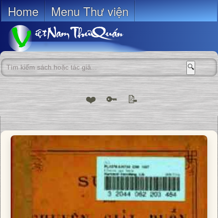
Home
Menu Thư viện
🔍
❤️
🔑
📝