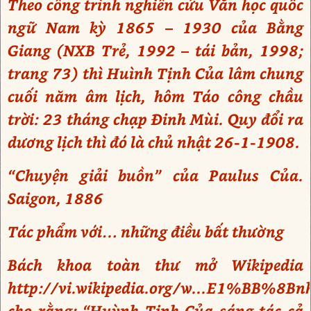
Theo công trình nghiên cứu Văn học quốc
ngữ Nam kỳ 1865 – 1930 của Bằng
Giang (NXB Trẻ, 1992 – tái bản, 1998;
trang 73) thì Huình Tịnh Của lâm chung
cuối năm âm lịch, hôm Táo công chầu
trời: 23 tháng chạp Đinh Mùi. Quy đổi ra
dương lịch thì đó là chủ nhật 26-1-1908.
“Chuyện giải buồn” của Paulus Của.
Saigon, 1886
Tác phẩm với… những điều bất thường
Bách khoa toàn thư mở Wikipedia
http://vi.wikipedia.org/w...E1%BB%
cho rằng: “Huỳnh Tịnh Của sáng tác cả