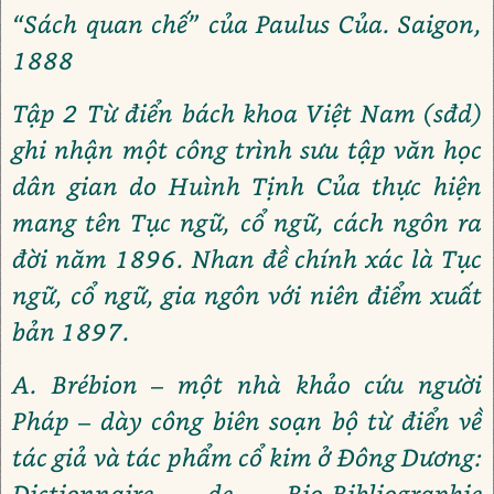
“Sách quan chế” của Paulus Của. Saigon,
1888
Tập 2 Từ điển bách khoa Việt Nam (sđd)
ghi nhận một công trình sưu tập văn học
dân gian do Huình Tịnh Của thực hiện
mang tên Tục ngữ, cổ ngữ, cách ngôn ra
đời năm 1896. Nhan đề chính xác là Tục
ngữ, cổ ngữ, gia ngôn với niên điểm xuất
bản 1897.
A. Brébion – một nhà khảo cứu người
Pháp – dày công biên soạn bộ từ điển về
tác giả và tác phẩm cổ kim ở Đông Dương:
Dictionnaire de Bio-Bibliographie