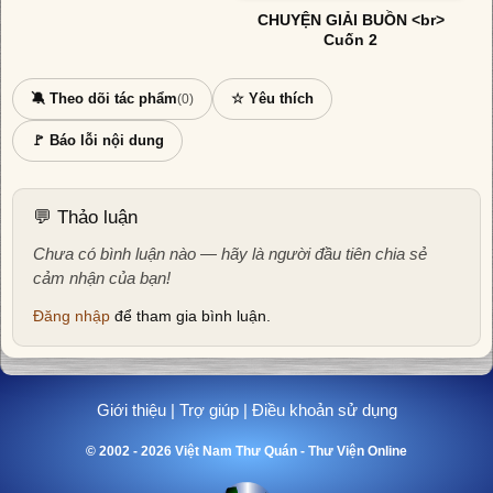
CHUYỆN GIẢI BUỒN <br>
Cuốn 2
🔕 Theo dõi tác phẩm
☆ Yêu thích
(0)
🚩 Báo lỗi nội dung
💬 Thảo luận
Chưa có bình luận nào — hãy là người đầu tiên chia sẻ
cảm nhận của bạn!
Đăng nhập
để tham gia bình luận.
Giới thiệu
|
Trợ giúp
|
Điều khoản sử dụng
© 2002 - 2026 Việt Nam Thư Quán - Thư Viện Online