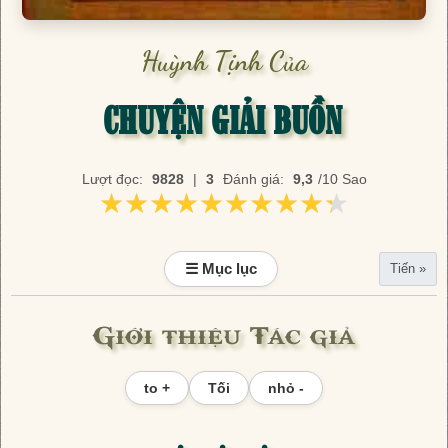
Huỳnh Tịnh Của
CHUYỆN GIẢI BUỒN
Lượt đọc:
9828
|
3
Đánh giá:
9,3
/10 Sao
★★★★★★★★★★
★★★★★★★★★★
☰ Mục lục
Tiến »
Giới thiệu Tác giả
to +
Tối
nhỏ -